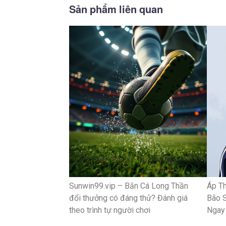
Sản phẩm liên quan
Sunwin99.vip – Bắn Cá Long Thần
Áp Th
đổi thưởng có đáng thử? Đánh giá
Bão S
theo trình tự người chơi
Ngay