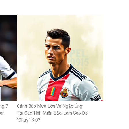
ng 7
Cảnh Báo Mưa Lớn Và Ngập Úng
uan
Tại Các Tỉnh Miền Bắc: Làm Sao Để
“Chạy” Kịp?