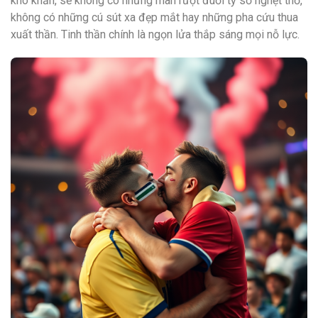
khó khăn, sẽ không có những màn rượt đuổi tỷ số nghẹt thở,
không có những cú sút xa đẹp mắt hay những pha cứu thua
xuất thần. Tinh thần chính là ngọn lửa thắp sáng mọi nỗ lực.