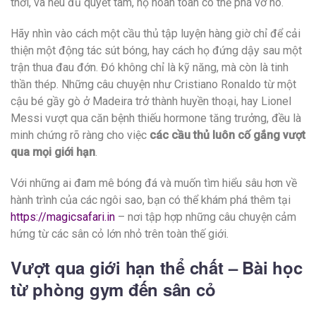
thời, và nếu đủ quyết tâm, họ hoàn toàn có thể phá vỡ nó.
Hãy nhìn vào cách một cầu thủ tập luyện hàng giờ chỉ để cải
thiện một động tác sút bóng, hay cách họ đứng dậy sau một
trận thua đau đớn. Đó không chỉ là kỹ năng, mà còn là tinh
thần thép. Những câu chuyện như Cristiano Ronaldo từ một
cậu bé gầy gò ở Madeira trở thành huyền thoại, hay Lionel
Messi vượt qua căn bệnh thiếu hormone tăng trưởng, đều là
minh chứng rõ ràng cho việc
các cầu thủ luôn cố gắng vượt
qua mọi giới hạn
.
Với những ai đam mê bóng đá và muốn tìm hiểu sâu hơn về
hành trình của các ngôi sao, bạn có thể khám phá thêm tại
https://magicsafari.in
– nơi tập hợp những câu chuyện cảm
hứng từ các sân cỏ lớn nhỏ trên toàn thế giới.
Vượt qua giới hạn thể chất – Bài học
từ phòng gym đến sân cỏ