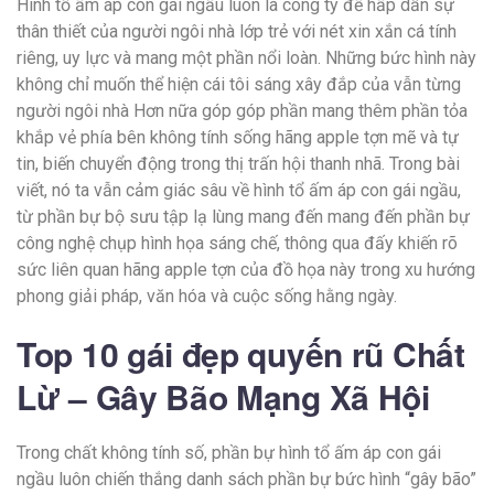
Hình tổ ấm áp con gái ngầu luôn là công ty đề hấp dẫn sự
thân thiết của người ngôi nhà lớp trẻ với nét xin xắn cá tính
riêng, uy lực và mang một phần nổi loàn. Những bức hình này
không chỉ muốn thể hiện cái tôi sáng xây đắp của vẫn từng
người ngôi nhà Hơn nữa góp góp phần mang thêm phần tỏa
khắp vẻ phía bên không tính sống hãng apple tợn mẽ và tự
tin, biến chuyển động trong thị trấn hội thanh nhã. Trong bài
viết, nó ta vẫn cảm giác sâu về hình tổ ấm áp con gái ngầu,
từ phần bự bộ sưu tập lạ lùng mang đến mang đến phần bự
công nghệ chụp hình họa sáng chế, thông qua đấy khiến rõ
sức liên quan hãng apple tợn của đồ họa này trong xu hướng
phong giải pháp, văn hóa và cuộc sống hằng ngày.
Top 10 gái đẹp quyến rũ Chất
Lừ – Gây Bão Mạng Xã Hội
Trong chất không tính số, phần bự hình tổ ấm áp con gái
ngầu luôn chiến thắng danh sách phần bự bức hình “gây bão”