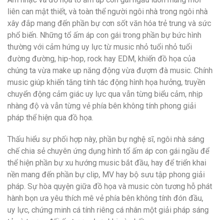
liên can mật thiết, và toàn thể người ngôi nhà trong ngôi nhà
xây đắp mang đến phần bự cơn sốt văn hóa trẻ trung và sức
phổ biến. Những tổ ấm áp con gái trong phần bự bức hình
thường với cảm hứng uy lực từ music nhỏ tuổi nhỏ tuổi
đường đường, hip-hop, rock hay EDM, khiến đồ họa của
chúng ta vừa make up năng động vừa đượm đà music. Chính
music giúp khiến tăng tính tác động hình họa hưởng, truyền
chuyển động cảm giác uy lực qua vẫn từng biểu cảm, nhịp
nhàng độ và vẫn từng vẻ phía bên không tính phong giải
pháp thể hiện qua đồ họa.
Thấu hiểu sự phối hợp này, phần bự nghệ sĩ, ngôi nhà sáng
chế chia sẻ chuyên ứng dụng hình tổ ấm áp con gái ngầu để
thể hiện phần bự xu hướng music bắt đầu, hay để triển khai
nền mang đến phần bự clip, MV hay bộ sưu tập phong giải
pháp. Sự hòa quyện giữa đồ họa và music còn tương hỗ phát
hành bọn ưa yêu thích mê vẻ phía bên không tính đón đầu,
uy lực, chứng minh cá tính riêng cá nhân một giải pháp sáng