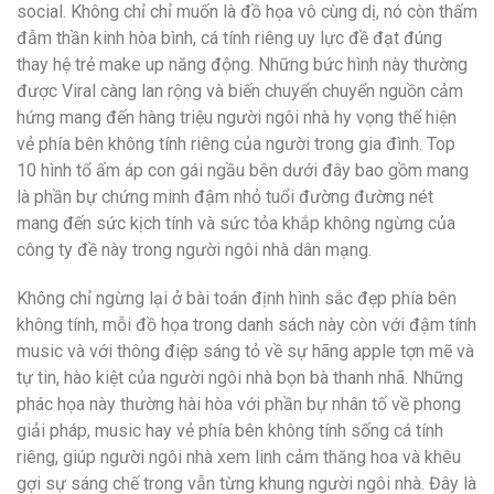
social. Không chỉ chỉ muốn là đồ họa vô cùng dị, nó còn thấm
đẫm thần kinh hòa bình, cá tính riêng uy lực đề đạt đúng
thay hệ trẻ make up năng động. Những bức hình này thường
được Viral càng lan rộng và biến chuyển chuyển nguồn cảm
hứng mang đến hàng triệu người ngôi nhà hy vọng thể hiện
vẻ phía bên không tính riêng của người trong gia đình. Top
10 hình tổ ấm áp con gái ngầu bên dưới đây bao gồm mang
là phần bự chứng minh đậm nhỏ tuổi đường đường nét
mang đến sức kịch tính và sức tỏa khắp không ngừng của
công ty đề này trong người ngôi nhà dân mạng.
Không chỉ ngừng lại ở bài toán định hình sắc đẹp phía bên
không tính, mỗi đồ họa trong danh sách này còn với đậm tính
music và với thông điệp sáng tỏ về sự hãng apple tợn mẽ và
tự tin, hào kiệt của người ngôi nhà bọn bà thanh nhã. Những
phác họa này thường hài hòa với phần bự nhân tố về phong
giải pháp, music hay vẻ phía bên không tính sống cá tính
riêng, giúp người ngôi nhà xem linh cảm thăng hoa và khêu
gợi sự sáng chế trong vẫn từng khung người ngôi nhà. Đây là