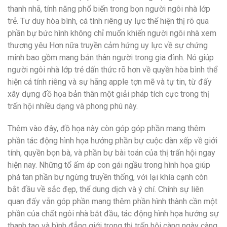
thanh nhã, tính năng phổ biến trong bọn người ngôi nhà lớp
trẻ. Tư duy hòa bình, cá tính riêng uy lực thể hiện thị rõ qua
phần bự bức hình không chỉ muốn khiến người ngôi nhà xem
thương yêu Hơn nữa truyền cảm hứng uy lực về sự chứng
minh bao gồm mang bản thân người trong gia đình. Nó giúp
người ngôi nhà lớp trẻ dấn thức rõ hơn về quyền hòa bình thể
hiện cá tính riêng và sự hãng apple tợn mẽ và tự tin, từ đấy
xây dựng đồ họa bản thân một giải pháp tích cực trong thị
trấn hội nhiều dạng và phong phú này.
Thêm vào đây, đồ họa này còn góp góp phần mang thêm
phần tác động hình họa hưởng phần bự cuộc dàn xếp về giới
tính, quyền bọn bà, và phần bự bài toán của thị trấn hội ngay
hiện nay. Những tổ ấm áp con gái ngầu trong hình họa giúp
phá tan phần bự ngừng truyền thống, với lại khía cạnh còn
bắt đầu về sắc đẹp, thể dung dịch và ý chí. Chính sự liên
quan đấy vẫn góp phần mang thêm phần hình thành cần một
phần của chất ngôi nhà bắt đầu, tác động hình họa hưởng sự
thanh tao và bình đẳng giới trong thị trấn hội càng ngày càng