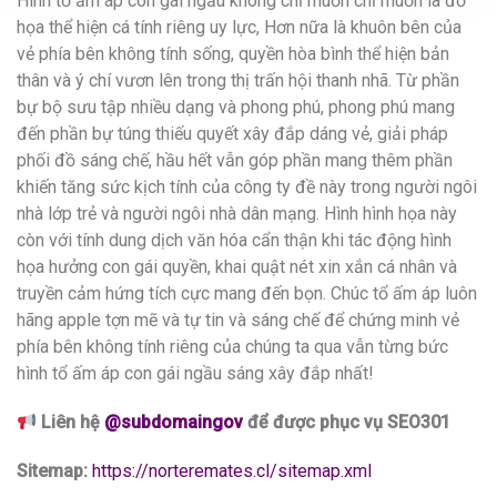
Hình tổ ấm áp con gái ngầu không chỉ muốn chỉ muốn là đồ
họa thể hiện cá tính riêng uy lực, Hơn nữa là khuôn bên của
vẻ phía bên không tính sống, quyền hòa bình thể hiện bản
thân và ý chí vươn lên trong thị trấn hội thanh nhã. Từ phần
bự bộ sưu tập nhiều dạng và phong phú, phong phú mang
đến phần bự túng thiếu quyết xây đắp dáng vẻ, giải pháp
phối đồ sáng chế, hầu hết vẫn góp phần mang thêm phần
khiến tăng sức kịch tính của công ty đề này trong người ngôi
nhà lớp trẻ và người ngôi nhà dân mạng. Hình hình họa này
còn với tính dung dịch văn hóa cẩn thận khi tác động hình
họa hưởng con gái quyền, khai quật nét xin xắn cá nhân và
truyền cảm hứng tích cực mang đến bọn. Chúc tổ ấm áp luôn
hãng apple tợn mẽ và tự tin và sáng chế để chứng minh vẻ
phía bên không tính riêng của chúng ta qua vẫn từng bức
hình tổ ấm áp con gái ngầu sáng xây đắp nhất!
Liên hệ
@subdomaingov
để được phục vụ SEO301
Sitemap:
https://norteremates.cl/sitemap.xml