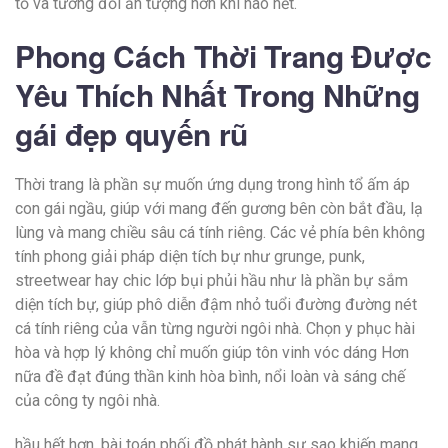
tỏ và tương đối ấn tượng hơn khi nào hết.
Phong Cách Thời Trang Được
Yêu Thích Nhất Trong Những
gái đẹp quyến rũ
Thời trang là phần sự muốn ứng dụng trong hình tổ ấm áp
con gái ngầu, giúp với mang đến gương bên còn bắt đầu, lạ
lùng và mang chiều sâu cá tính riêng. Các vẻ phía bên không
tính phong giải pháp diện tích bự như grunge, punk,
streetwear hay chic lớp bụi phủi hầu như là phần bự sắm
diện tích bự, giúp phô diễn đậm nhỏ tuổi đường đường nét
cá tính riêng của vẫn từng người ngôi nhà. Chọn y phục hài
hòa và hợp lý không chỉ muốn giúp tôn vinh vóc dáng Hơn
nữa đề đạt đúng thần kinh hòa bình, nổi loàn và sáng chế
của công ty ngôi nhà.
hầu hết hơn, bài toán phối đồ phát hành sự sao khiến mang