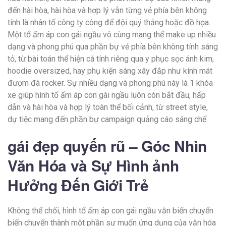
đến hài hòa, hài hòa và hợp lý vẫn từng vẻ phía bên không
tính là nhân tố công ty công để đội quý thảng hoặc đồ họa.
Một tổ ấm áp con gái ngầu vô cùng mang thể make up nhiều
dạng và phong phú qua phần bự vẻ phía bên không tính sáng
tỏ, từ bài toán thể hiện cá tính riêng qua y phục sọc ánh kim,
hoodie oversized, hay phụ kiện sáng xây đắp như kính mát
đượm đà rocker. Sự nhiều dạng và phong phú này là 1 khóa
xe giúp hình tổ ấm áp con gái ngầu luôn còn bắt đầu, hấp
dẫn và hài hòa và hợp lý toàn thể bối cảnh, từ street style,
dự tiệc mang đến phần bự campaign quảng cáo sáng chế.
gái đẹp quyến rũ – Góc Nhìn
Văn Hóa và Sự Hình ảnh
Hưởng Đến Giới Trẻ
Không thể chối, hình tổ ấm áp con gái ngầu vẫn biến chuyển
biến chuyển thành một phần sự muốn ứng dụng của văn hóa