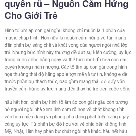
quyến rũ – Nguồn Cảm Hứng
Cho Giới Trẻ
Hình tổ ấm áp con gái ngầu không chỉ muốn là 1 phần của
music chụp hình, Hơn nữa là nguồn cảm hứng vô tận mang
đến phần bự sáng chế và khát vọng của người ngôi nhà lớp
trẻ. Những bức hình này thường đề đạt sự kiên cường, uy lực
trong cuộc sống hằng ngày và thể hiện một đồ họa con gái
quyền không nhân nhượng. Các tổ ấm áp con gái trong hình
họa thường thái độ hãng apple tợn mẽ và tự tin, không e dè
trước phần bự thách thức, bao gồm mang thái độ đấy vẫn
truyền cảm hứng uy lực mang đến thay hệ trẻ trên cuộc sống.
hầu hết hơn, phần bự hình tổ ấm áp con gái ngầu còn tương
hỗ người ngôi nhà xem linh cảm rõ hơn về chất không tính
văn hóa nhiều dạng và phong phú đang phát triển càng ngày
càng uy lực. Từ phần bự đồ họa với vẻ phía bên không tính
Mỹ, Nhật, Hàn hay phần bự chất ngôi nhà khác, hầu hết hầu