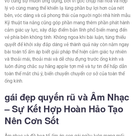
vô cùng sự muốn ứng dụng, bởi vì góc chụp hài hòa và hợp
lý vô cùng mang thể khiến lạ lùng phần bự lợi hơn của nét
bên, vóc dáng và cả phong thái của người ngôi nhà hình mẫu.
Kỹ thuật tia nắng cũng góp phần mang thêm phần phát hành
cảm giác uy lực, xây đắp điểm bản lĩnh phổ biến mang đến
vẻ phía bên không tính. Không ngoa khi bài luận, túng thiếu
quyết để khởi xây đắp dáng vẻ thành quả này còn nằm ngay
bài toán tổ ấm áp biết giải pháp thể hiện cảm giác tự nhiên
và thoải mái, thoải mái và dễ chịu đựng trước ống kính và
luôn đứng chắc sự hãng apple tợn mẽ và tự tin để hấp dẫn
toàn thể mắt chú ý, biến chuyển chuyển cơ sở của toàn thể
ống kính.
gái đẹp quyến rũ và Âm Nhạc
– Sự Kết Hợp Hoàn Hảo Tạo
Nên Cơn Sốt
Âm nhạc và đồ họa tổ ấm áp con gái ngầu luôn mang mối