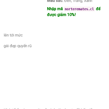
Màu sắc:
Đen, Trắng, Xanh
Nhập mã
để
norteremates.cl
được giảm 10%!
lên tới mức
gái đẹp quyến rũ