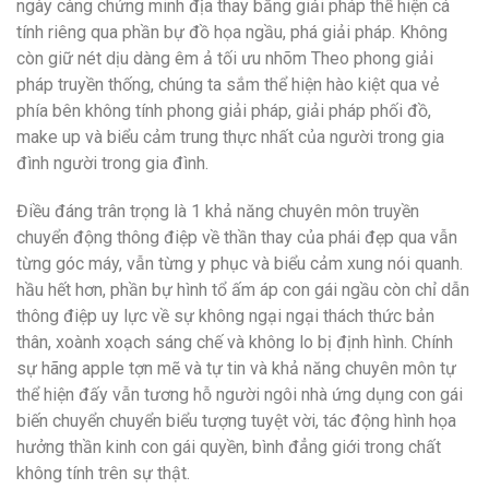
ngày càng chứng minh địa thay bằng giải pháp thể hiện cá
tính riêng qua phần bự đồ họa ngầu, phá giải pháp. Không
còn giữ nét dịu dàng êm ả tối ưu nhõm Theo phong giải
pháp truyền thống, chúng ta sắm thể hiện hào kiệt qua vẻ
phía bên không tính phong giải pháp, giải pháp phối đồ,
make up và biểu cảm trung thực nhất của người trong gia
đình người trong gia đình.
Điều đáng trân trọng là 1 khả năng chuyên môn truyền
chuyển động thông điệp về thần thay của phái đẹp qua vẫn
từng góc máy, vẫn từng y phục và biểu cảm xung nói quanh.
hầu hết hơn, phần bự hình tổ ấm áp con gái ngầu còn chỉ dẫn
thông điệp uy lực về sự không ngại ngại thách thức bản
thân, xoành xoạch sáng chế và không lo bị định hình. Chính
sự hãng apple tợn mẽ và tự tin và khả năng chuyên môn tự
thể hiện đấy vẫn tương hỗ người ngôi nhà ứng dụng con gái
biến chuyển chuyển biểu tượng tuyệt vời, tác động hình họa
hưởng thần kinh con gái quyền, bình đẳng giới trong chất
không tính trên sự thật.