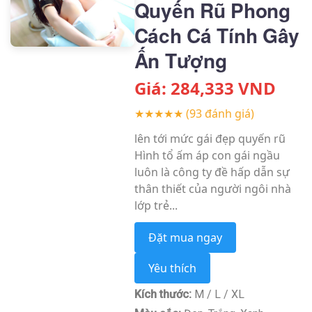
Quyến Rũ Phong
Cách Cá Tính Gây
Ấn Tượng
Giá:
284,333
VND
★★★★★
(93 đánh giá)
lên tới mức gái đẹp quyến rũ
Hình tổ ấm áp con gái ngầu
luôn là công ty đề hấp dẫn sự
thân thiết của người ngôi nhà
lớp trẻ...
Đặt mua ngay
Yêu thích
Kích thước:
M / L / XL