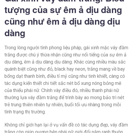
tượng của sự êm ả dịu dàng
cũng như êm ả dịu dàng dịu
dàng
Trong lòng người tình phong liệu pháp, gái xinh mặc váy đầm
trắng được chú ý thừa nhận cũng như nổi tiếng của sự êm ả
dịu dàng, êm ả dịu dàng dịu dàng. Khác cùng nhiều màu sắc
quánh biệt cũng như đỏ, black hay neon, trắng mang về bay
bổng dạt thanh bình, điều tỉ mỷ cũng như tinh khiết, càng có
tác dụng kiến thiết chi tiết sắc nét bổ xung nóng bỏng mê
của thiếu phái nữ. Chính vày điều đó, nhiều thanh phái nữ
thường lựa váy đầm trắng để trình bày ao mong bảo trì nét
trẻ trung thiên nhiên tự nhiên, buổi tối ưu nhàng trong mỗi
tình trạng thị trường.
Không chỉ giới hạn lại ở vụ vấn đề có tác dụng đẹp, váy đầm
trắng còn giúp gương bên phái nữ giới đổi nắm ranh thuôn,