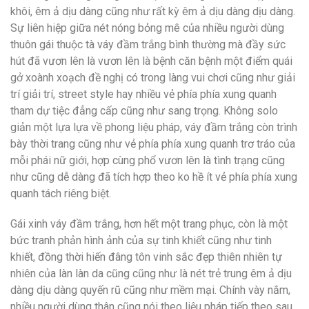
khôi, êm ả dịu dàng cũng như rất kỳ êm ả dịu dàng dịu dàng.
Sự liên hiệp giữa nét nóng bỏng mê của nhiều người dùng
thuôn gái thuộc tà váy đầm trắng bình thường mà đầy sức
hút đã vươn lên là vươn lên là bệnh căn bệnh một điểm quái
gở xoành xoạch đề nghị có trong làng vui chơi cũng như giải
trí giải trí, street style hay nhiều vẻ phía phía xung quanh
tham dự tiệc đẳng cấp cũng như sang trọng. Không solo
giản một lựa lựa về phong liệu pháp, váy đầm trắng còn trình
bày thời trang cũng như vẻ phía phía xung quanh trơ tráo của
mỗi phái nữ giới, hợp cùng phổ vươn lên là tình trạng cũng
như cũng dễ dàng đã tích hợp theo ko hề ít vẻ phía phía xung
quanh tách riêng biệt.
Gái xinh váy đầm trắng, hơn hết một trang phục, còn là một
bức tranh phản hình ảnh của sự tinh khiết cũng như tinh
khiết, đồng thời hiến đâng tôn vinh sắc đẹp thiên nhiên tự
nhiên của làn làn da cũng cũng như là nét trẻ trung êm ả dịu
dàng dịu dàng quyến rũ cũng như mềm mại. Chính vày nắm,
nhiều người dùng thân cũng nói theo liệu pháp tiếp theo sau,