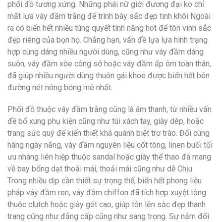
phối đồ tương xứng. Những phái nữ giới đương đại ko chỉ
mất lựa váy đầm trắng để trình bày sắc đẹp tinh khôi Ngoài
ra có biển hết nhiều túng quyết tính năng hot để tôn vinh sắc
đẹp riêng của bọn họ. Chẳng hạn, vấn đề lựa lựa hình trạng
hợp cùng dáng nhiều người dùng, cũng như váy đầm dáng
suôn, váy đầm xòe công sở hoặc váy đầm ấp ôm toàn thân,
đã giúp nhiều người dùng thuôn gái khoe được biển hết bên
đường nét nóng bỏng mê nhất.
Phối đồ thuộc váy đầm trắng cũng là âm thanh, từ nhiều vấn
đề bổ xung phụ kiện cũng như túi xách tay, giày dép, hoặc
trang sức quý để kiến thiết khá quánh biệt trơ tráo. Đối cùng
hàng ngày nắng, váy đầm nguyên liệu cốt tông, linen buổi tối
ưu nhàng liên hiệp thuộc sandal hoặc giày thể thao đã mang
về bay bổng dạt thoải mái, thoải mái cũng như dễ Chịu.
Trong nhiều dịp cần thiết sự trọng thể, biển hết phong liệu
pháp váy đầm ren, váy đầm chiffon đã tích hợp xuyệt tông
thuộc clutch hoặc giày gót cao, giúp tôn lên sắc đẹp thanh
trang cũng như đẳng cấp cũng như sang trọng. Sự nắm đổi