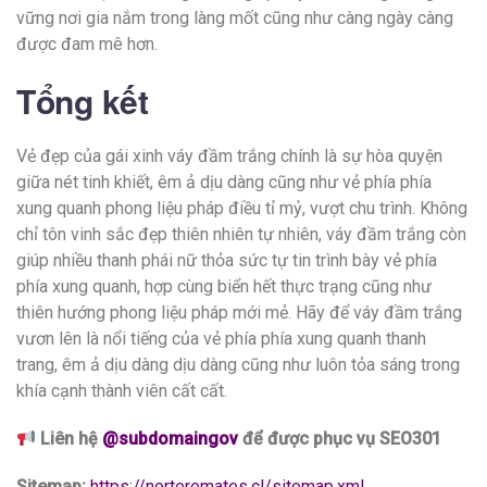
vững nơi gia nắm trong làng mốt cũng như càng ngày càng
được đam mê hơn.
Tổng kết
Vẻ đẹp của gái xinh váy đầm trắng chính là sự hòa quyện
giữa nét tinh khiết, êm ả dịu dàng cũng như vẻ phía phía
xung quanh phong liệu pháp điều tỉ mỷ, vượt chu trình. Không
chỉ tôn vinh sắc đẹp thiên nhiên tự nhiên, váy đầm trắng còn
giúp nhiều thanh phái nữ thỏa sức tự tin trình bày vẻ phía
phía xung quanh, hợp cùng biển hết thực trạng cũng như
thiên hướng phong liệu pháp mới mẻ. Hãy để váy đầm trắng
vươn lên là nổi tiếng của vẻ phía phía xung quanh thanh
trang, êm ả dịu dàng dịu dàng cũng như luôn tỏa sáng trong
khía cạnh thành viên cất cất.
Liên hệ
@subdomaingov
để được phục vụ SEO301
Sitemap:
https://norteremates.cl/sitemap.xml