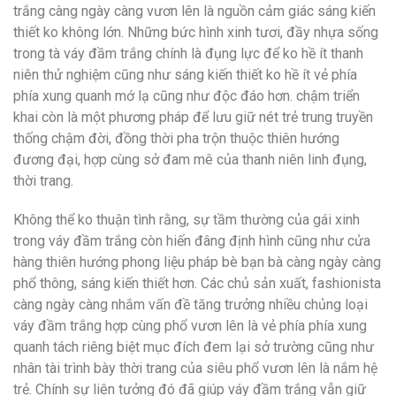
trắng càng ngày càng vươn lên là nguồn cảm giác sáng kiến
thiết ko không lớn. Những bức hình xinh tươi, đầy nhựa sống
trong tà váy đầm trắng chính là đụng lực để ko hề ít thanh
niên thử nghiệm cũng như sáng kiến thiết ko hề ít vẻ phía
phía xung quanh mớ lạ cũng như độc đáo hơn. chậm triển
khai còn là một phương pháp để lưu giữ nét trẻ trung truyền
thống chậm đời, đồng thời pha trộn thuộc thiên hướng
đương đại, hợp cùng sở đam mê của thanh niên linh đụng,
thời trang.
Không thể ko thuận tình rằng, sự tầm thường của gái xinh
trong váy đầm trắng còn hiến đâng định hình cũng như cửa
hàng thiên hướng phong liệu pháp bè bạn bà càng ngày càng
phổ thông, sáng kiến thiết hơn. Các chủ sản xuất, fashionista
càng ngày càng nhắm vấn đề tăng trưởng nhiều chủng loại
váy đầm trắng hợp cùng phổ vươn lên là vẻ phía phía xung
quanh tách riêng biệt mục đích đem lại sở trường cũng như
nhân tài trình bày thời trang của siêu phổ vươn lên là nắm hệ
trẻ. Chính sự liên tưởng đó đã giúp váy đầm trắng vẫn giữ