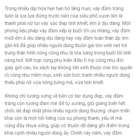
Trong nhiều dịp hứa hẹn hẹn hò lãng mạn, váy đầm trắng
luôn là lựa lựa đứng trước tiên của siêu phổ vươn lên là
thanh phái nữ tại vày sắc đẹp tinh khiết, êm ả dịu dàng. Một
phong liệu pháp váy đầm xếp ly buổi tối ưu nhàng, váy đầm
midi êm ả dịu dàng dịu dàng hay váy đầm toàn thân ấp ôm
gần kề đã giúp nhiều người dùng thuôn gái tôn vinh nét trẻ
trung thân hình cũng cũng như là tỏa sáng trong buổi tối tính
năng hot. Kết hợp cùng phụ kiện điều tỉ mỷ cũng như đôi
giày gót cao, túi xách tay không lớn xinh thuộc mái tóc quyến
rũ cũng như mềm mại, sinh sản bức tranh nhiều người dùng
thiếu phái nữ vừa nóng bỏng mê, vừa tinh khiết.
Không chỉ tương xứng về bên có tác dụng đẹp, váy đầm
trắng còn tương đam mê để tự sướng, giữ giàng biển hết
chốc lát đẹp nhất phía nhiều người dùng thương. chậm triển
khai còn là một nổi tiếng của sự phong thanh, yếu ớt mà
cũng đầy nhựa sống, giúp cô thuôn dễ dàng ghi điểm trong
khía cạnh nhiều người dùng ấy. Chính vày nắm, váy đầm