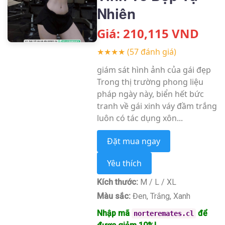
Nhiên
Giá:
210,115
VND
★★★★
(57 đánh giá)
giám sát hình ảnh của gái đẹp
Trong thị trường phong liệu
pháp ngày này, biển hết bức
tranh về gái xinh váy đầm trắng
luôn có tác dụng xôn...
Đặt mua ngay
Yêu thích
Kích thước:
M / L / XL
Màu sắc:
Đen, Trắng, Xanh
Nhập mã
để
norteremates.cl