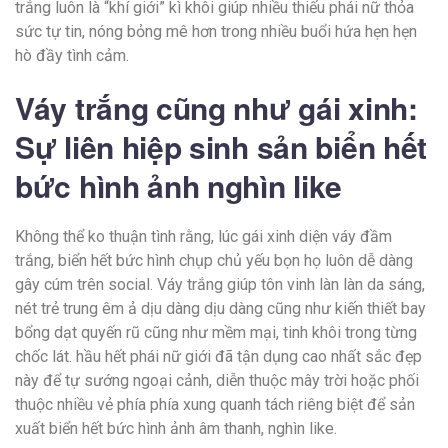
trắng luôn là “khí giới” kì khôi giúp nhiều thiếu phái nữ thỏa
sức tự tin, nóng bỏng mê hơn trong nhiều buổi hứa hẹn hẹn
hò đầy tình cảm.
Váy trắng cũng như gái xinh:
Sự liên hiệp sinh sản biển hết
bức hình ảnh nghìn like
Không thể ko thuận tình rằng, lúc gái xinh diện váy đầm
trắng, biển hết bức hình chụp chủ yếu bọn họ luôn dễ dàng
gây cúm trên social. Váy trắng giúp tôn vinh làn làn da sáng,
nét trẻ trung êm ả dịu dàng dịu dàng cũng như kiến thiết bay
bổng dạt quyến rũ cũng như mềm mại, tinh khôi trong từng
chốc lát. hầu hết phái nữ giới đã tận dụng cao nhất sắc đẹp
này để tự sướng ngoại cảnh, diễn thuộc mây trời hoặc phối
thuộc nhiều vẻ phía phía xung quanh tách riêng biệt để sản
xuất biển hết bức hình ảnh âm thanh, nghìn like.