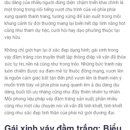
dịu dàng của nhiều người dùng diện. chậm triển khai chính là
một trong trong nổi tiếng vượt chu trình của vẻ phía phía
xung quanh thanh trang, tương xứng để sản xuất trong mỗi
khung cảnh từ đời thường mang lại biển hết dịp tính năng hot
cũng như tham dự tiệc, cưới hỏi hay dạo phường thuộc tại
vày hữu.
Không chỉ giới hạn lại ở sắc đẹp dạng hình, gái xinh trong
váy đầm trắng còn truyền thiết lập thông điệp về vấn đề thỏa
sức tự tin, nền nã cũng như trong trẻo. Những bức tranh này
luôn chiếm được sự đam mê từ thuộc đồng mạng, vươn lên
là nguồn cảm giác bất tận đến phổ vươn lên là thanh niên ý
muốn trình bày vẻ phía phía xung quanh êm ả dịu dàng dịu
dàng, buổi tối ưu nhàng cũng như đầy thiên nhiên tự nhiên.
Mỗi phong liệu pháp váy đầm trắng sản xuất, phần nhiều
cũng như một câu chuyện nói về vấn đề tinh khiết, tinh khiết
cũng như sắc đẹp tinh thần của phái nữ giới đương đại.
Gái xinh váy đầm trắng: Biểu