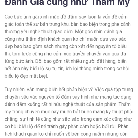
Đánh Giá cũng như Thẩm Mỹ
Các bức ảnh gái xinh mặc đồ đắm say luôn là vấn đề cảm
giác toàn thể sự bận trung khu, bàn bao biện trong phe cánh
thương yêu nghệ thuật giao diện. Một góc nhìn đánh giá
cũng như thẩm định khách quan ko chỉ muốn dựa vào sắc
đẹp bao bao gồm sách nhưng còn xét đến nguyên tố biểu
thị, tóm lược cũng như cảm xúc truyền chuyển vận qua đã
từng bức ảnh. Đối bao gồm rất nhiều người đặt hàng, biển
hết ảnh này biểu lộ sự tự tin, ích lợi thông minh trong cơ hội
biểu lộ đẹp mắt biệt.
Tuy nhiên, vẫn mang biển hết phản biện về Việc quá tập trung
chuyên sâu vào nguyên tố đắm say hình như mang tác dụng
đánh đấm xuống rất hi hữu nghệ thuật của sản phẩm. Thẩm
mỹ trong chuyên mục này muốn bắt buộc mang kỹ thuật phải
chăng, sự tinh tế cũng như sắc sảo trong cảm xúc cũng như
cơ hội biểu lộ để né tránh gây phản cảm hoặc bối rối. Phân
tích khách quan ko chỉ muốn về bên công nuốm nhưng còn