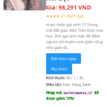
Giá:
98,291
VND
★★★★
(71 đánh giá)
nhan nhản gái xinh 17 Trong
trái đất giao diện Trên thực hóa
học, ảnh gái xinh mặc đồ đắm
say ko chỉ muốn solo giản cũng
như giản dị...
Đặt mua ngay
Yêu thích
Kích thước:
M / L / XL
Màu sắc:
Đen, Trắng, Xanh
Nhập mã
để
norteremates.cl
được giảm 10%!