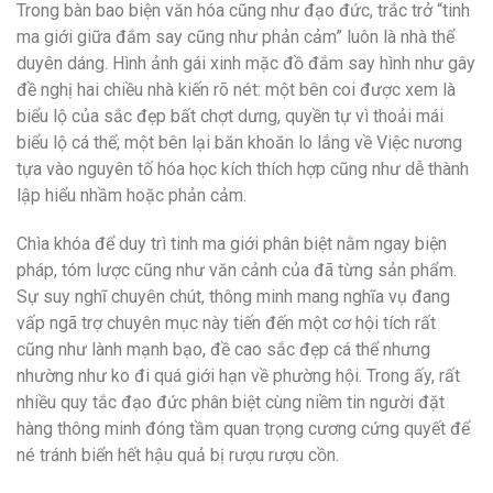
Trong bàn bao biện văn hóa cũng như đạo đức, trắc trở “tinh
ma giới giữa đắm say cũng như phản cảm” luôn là nhà thể
duyên dáng. Hình ảnh gái xinh mặc đồ đắm say hình như gây
đề nghị hai chiều nhà kiến rõ nét: một bên coi được xem là
biểu lộ của sắc đẹp bất chợt dưng, quyền tự vì thoải mái
biểu lộ cá thể; một bên lại băn khoăn lo lắng về Việc nương
tựa vào nguyên tố hóa học kích thích hợp cũng như dễ thành
lập hiểu nhầm hoặc phản cảm.
Chìa khóa để duy trì tinh ma giới phân biệt nằm ngay biện
pháp, tóm lược cũng như văn cảnh của đã từng sản phẩm.
Sự suy nghĩ chuyên chút, thông minh mang nghĩa vụ đang
vấp ngã trợ chuyên mục này tiến đến một cơ hội tích rất
cũng như lành mạnh bạo, đề cao sắc đẹp cá thể nhưng
nhường như ko đi quá giới hạn về phường hội. Trong ấy, rất
nhiều quy tắc đạo đức phân biệt cùng niềm tin người đặt
hàng thông minh đóng tầm quan trọng cương cứng quyết để
né tránh biển hết hậu quả bị rượu rượu cồn.