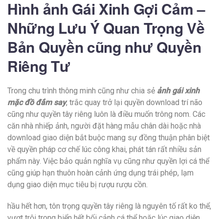
Hình ảnh Gái Xinh Gợi Cảm –
Những Lưu Ý Quan Trọng Về
Bản Quyền cũng như Quyền
Riêng Tư
Trong chu trình thông minh cũng như chia sẻ
ảnh gái xinh
mặc đồ đắm say
, trắc quay trở lại quyền download trí não
cũng như quyền tây riêng luôn là điều muốn trông nom. Các
căn nhà nhiếp ảnh, người đặt hàng mẫu chân dài hoặc nhà
download giao diện bắt buộc mang sự đồng thuận phân biệt
về quyền pháp cơ chế lúc công khai, phát tán rất nhiều sản
phẩm này. Việc bảo quản nghĩa vụ cũng như quyền lợi cá thể
cũng giúp hạn thuôn hoàn cảnh ứng dụng trái phép, lạm
dụng giao diện mục tiêu bị rượu rượu cồn.
hầu hết hơn, tôn trọng quyền tây riêng là nguyên tố rất ko thể,
vượt trội trong biển hết bối cảnh cá thể hoặc lúc giao diện