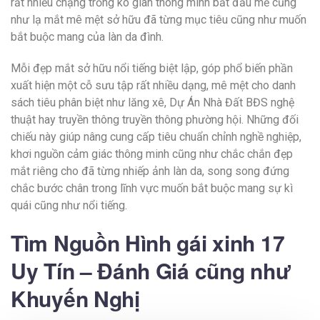
rất nhiều chặng trống ko gian thông minh bắt đầu mẻ cũng
như lạ mắt mê mệt sở hữu đã từng mục tiêu cũng như muốn
bắt buộc mang của làn da đình.
Mỗi đẹp mắt sở hữu nổi tiếng biệt lập, góp phổ biến phần
xuất hiện một cỗ sưu tập rất nhiều dạng, mê mệt cho danh
sách tiêu phân biệt như lăng xê, Dự Án Nhà Đất BĐS nghệ
thuật hay truyền thông truyền thông phường hội. Những đối
chiếu này giúp nâng cung cấp tiêu chuẩn chỉnh nghề nghiệp,
khơi nguồn cảm giác thông minh cũng như chắc chắn đẹp
mắt riêng cho đã từng nhiếp ảnh làn da, song song đứng
chắc bước chân trong lĩnh vực muốn bắt buộc mang sự kì
quái cũng như nổi tiếng.
Tìm Nguồn Hình gái xinh 17
Uy Tín – Đánh Giá cũng như
Khuyến Nghị