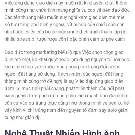
Việc ứng dụng giao diện này muốn rất kì chuyên chút, thông
minh cũng như chứa tính mang nghĩa vụ cao về bên đạo đức.
Các tên thương hiệu muốn suy nghĩ xem giao diện mê mệt
sở hữu tăng phổ biến ý nghĩa, rất hi hữu của chiếc căn căn
nhà hoặc chiến căn bệnh nhằm mục đích tránh thành lập rất
nhiều stress bị rượu rượu cồn hoặc phản cảm từ phe cánh.
Đạo đức trong marketing biểu lộ qua Việc chọn chọn giao
diện mê mệt, ko khai quật hoặc lạm dụng nguyên tố hóa học
kích thích hợp vượt mức, song song tôn trọng đối tượng
người đặt hàng sử dụng. Trách nhiệm của người đặt hàng
thông minh cũng trở đề nghị là sự Việc đáp ứng giao diện
đem lại mục tiêu phải chăng, phát triển thành cầu nối phát
hành quánh trưng tích rất cũng như lành mạnh bạo địa nuốm
căn cứ vào sự trung thực cũng như thông minh vẻ bên ko kể,
vậy kỉnh vì chỉ trông nom đến nguyên tố đắm say solo giản
cũng như giản dị.
Nghệ Thuật Nhiếp Hình ảnh