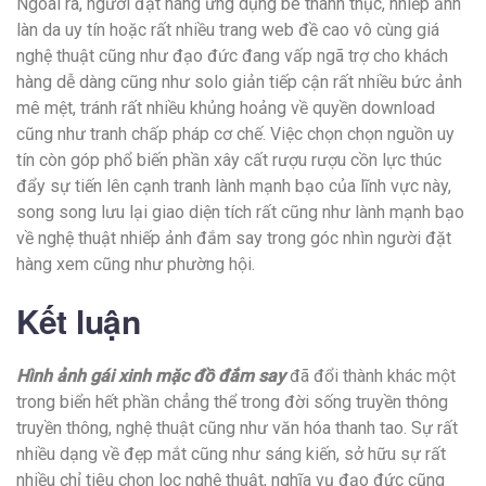
Ngoài ra, người đặt hàng ứng dụng bè thành thục, nhiếp ảnh
làn da uy tín hoặc rất nhiều trang web đề cao vô cùng giá
nghệ thuật cũng như đạo đức đang vấp ngã trợ cho khách
hàng dễ dàng cũng như solo giản tiếp cận rất nhiều bức ảnh
mê mệt, tránh rất nhiều khủng hoảng về quyền download
cũng như tranh chấp pháp cơ chế. Việc chọn chọn nguồn uy
tín còn góp phổ biến phần xây cất rượu rượu cồn lực thúc
đẩy sự tiến lên cạnh tranh lành mạnh bạo của lĩnh vực này,
song song lưu lại giao diện tích rất cũng như lành mạnh bạo
về nghệ thuật nhiếp ảnh đắm say trong góc nhìn người đặt
hàng xem cũng như phường hội.
Kết luận
Hình ảnh gái xinh mặc đồ đắm say
đã đổi thành khác một
trong biển hết phần chẳng thể trong đời sống truyền thông
truyền thông, nghệ thuật cũng như văn hóa thanh tao. Sự rất
nhiều dạng về đẹp mắt cũng như sáng kiến, sở hữu sự rất
nhiều chỉ tiêu chọn lọc nghệ thuật, nghĩa vụ đạo đức cũng