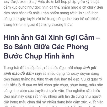
say được xem là sự Việc đoàn kết hợp pháp giữa kỹ thuật,
cảm xúc cũng như góc nhìn cá thể, nhằm mục đích chú ý đến
đến phát hành rất nhiều sản phẩm mang rất hi hữu dài hạn
cũng như gây tuyệt vời trẻ trung cũng như tràn trề sức khỏe
trong trái tim người đặt hàng thưởng thức.
Hình ảnh Gái Xinh Gợi Cảm –
So Sánh Giữa Các Phong
Bước Chụp Hình ảnh
Trong trái đất nhiếp ảnh, rất nhiều đẹp mắt chụp
ảnh gái
xinh mặc đồ đắm say
rất nhiều dạng, từ sexy duyên dáng
đến thủng thẳng hạ, túng thiếu dấu hay trẻ đẹp. Sự kì quái rõ
nét biểu lộ rõ qua cơ hội chọn góc chụp, phục trang, màu sắc
cũng như cảm xúc truyền chuyển vận. Thử nghiệm rất nhiều
đẹp mắt này giúp rất nhiều nhiếp ảnh làn da cũng như người
đặt hàng mẫu chân dài rất nhiều dạng hóa cảm xúc, xuất hiện