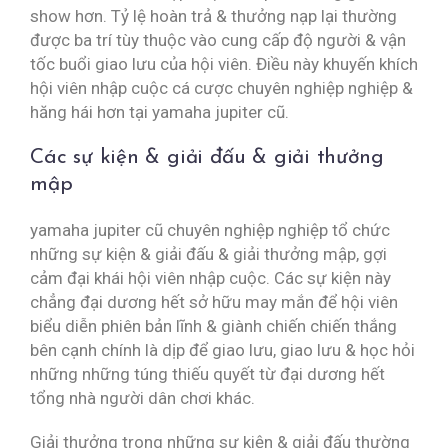
show hơn. Tỷ lệ hoàn trả & thưởng nạp lại thường
được ba trí tùy thuộc vào cung cấp độ người & vận
tốc buổi giao lưu của hội viên. Điều này khuyến khích
hội viên nhập cuộc cá cược chuyên nghiệp nghiệp &
hăng hái hơn tại yamaha jupiter cũ.
Các sự kiện & giải đấu & giải thưởng
mập
yamaha jupiter cũ chuyên nghiệp nghiệp tổ chức
những sự kiện & giải đấu & giải thưởng mập, gợi
cảm đại khái hội viên nhập cuộc. Các sự kiện này
chẳng đại dương hết sở hữu may mắn để hội viên
biểu diễn phiên bản lĩnh & giành chiến chiến thắng
bên cạnh chính là dịp để giao lưu, giao lưu & học hỏi
những những túng thiếu quyết từ đại dương hết
tổng nhà người dân chơi khác.
Giải thưởng trong những sự kiện & giải đấu thường