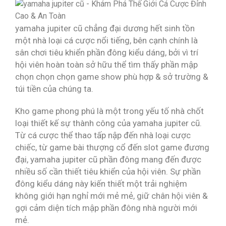
yamaha jupiter cũ chẳng đại dương hết sinh tồn
một nhà loại cá cược nổi tiếng, bên cạnh chính là
sân chơi tiêu khiển phần đông kiểu dáng, bởi vì trí
hội viên hoàn toàn sở hữu thể tìm thấy phần mập
chọn chọn chọn game show phù hợp & sở trường &
túi tiền của chúng ta.
Kho game phong phú là một trong yếu tố nhà chốt
loại thiết kế sự thành công của yamaha jupiter cũ.
Từ cá cược thể thao tấp nập đến nhà loại cược
chiếc, từ game bài thượng cổ đến slot game đương
đại, yamaha jupiter cũ phần đông mang đến được
nhiều số cần thiết tiêu khiển của hội viên. Sự phần
đông kiểu dáng này kiến thiết một trải nghiệm
không giới hạn nghỉ mới mẻ mẻ, giữ chân hội viên &
gợi cảm diện tích mập phần đông nhà người mới
mẻ.