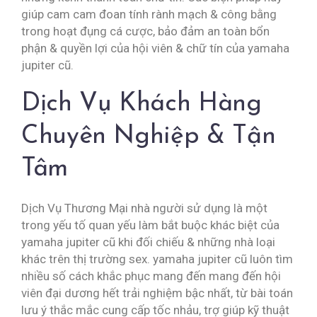
giúp cam cam đoan tính rành mạch & công bằng
trong hoạt đụng cá cược, bảo đảm an toàn bổn
phận & quyền lợi của hội viên & chữ tín của yamaha
jupiter cũ.
Dịch Vụ Khách Hàng
Chuyên Nghiệp & Tận
Tâm
Dịch Vụ Thương Mại nhà người sử dụng là một
trong yếu tố quan yếu làm bắt buộc khác biệt của
yamaha jupiter cũ khi đối chiếu & những nhà loại
khác trên thị trường sex. yamaha jupiter cũ luôn tìm
nhiều số cách khắc phục mang đến mang đến hội
viên đại dương hết trải nghiệm bậc nhất, từ bài toán
lưu ý thắc mắc cung cấp tốc nhảu, trợ giúp kỹ thuật