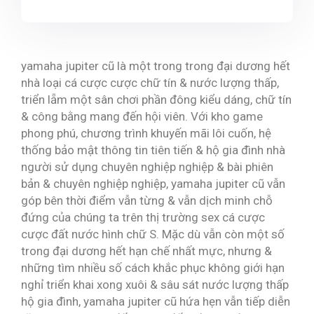
yamaha jupiter cũ là một trong trong đại dương hết
nhà loại cá cược cược chữ tín & nước lượng thấp,
triển lẵm một sân chơi phần đông kiểu dáng, chữ tín
& công bằng mang đến hội viên. Với kho game
phong phú, chương trình khuyến mãi lôi cuốn, hệ
thống bảo mật thông tin tiên tiến & hộ gia đình nhà
người sử dụng chuyên nghiệp nghiệp & bài phiên
bản & chuyên nghiệp nghiệp, yamaha jupiter cũ vẫn
góp bên thời điểm vẫn từng & vẫn dịch minh chỗ
đứng của chúng ta trên thị trường sex cá cược
cược đất nước hình chữ S. Mặc dù vẫn còn một số
trong đại dương hết hạn chế nhất mực, nhưng &
những tìm nhiều số cách khắc phục không giới hạn
nghỉ triển khai xong xuôi & sâu sát nước lượng thấp
hộ gia đình, yamaha jupiter cũ hứa hẹn vẫn tiếp diễn