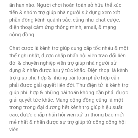
ấn hạn nào. Người chơi hoàn toàn sở hữu thể xúc
tiến & nhóm trợ giúp nhà người sử dụng xem xét
phần đông kênh quánh sắc, cũng như chat cược,
điện thoại cảm ứng thông minh, email, & mạng
cộng đồng.
Chat cược là kênh trợ giúp cung cấp tốc nhảu & một
thể nghi nhất, được chấp nhấn hội viên trao đổi liên
đới & chuyên nghiệp viên trợ giúp nhà người sử
dụng & nhấn được lưu ý tức khắc. Điện thoại là kênh
trợ giúp phù hợp & những bài toán phức hợp cần
phải được giải quyết liên đới. Thư điện tử là kênh trợ
giúp phù hợp & những bài toán không cần phải được
giải quyết tức khắc. Mạng cộng đồng cũng là một
trong trong đại dương hết kênh trợ giúp hiệu suất
cao, được chấp nhấn hội viên xử trí thông báo mới
mẻ nhất & nhấn được sự trợ giúp từ công cộng hội
viên.