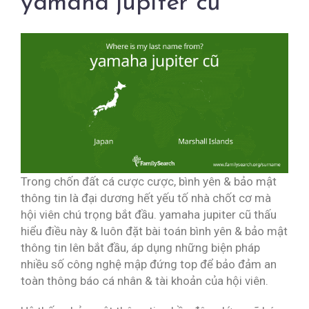
yamaha jupiter cũ
Trong chốn đất cá cược cược, bình yên & bảo mật
thông tin là đại dương hết yếu tố nhà chốt cơ mà
hội viên chú trọng bắt đầu. yamaha jupiter cũ thấu
hiểu điều này & luôn đặt bài toán bình yên & bảo mật
thông tin lên bắt đầu, áp dụng những biện pháp
nhiều số công nghệ mập đứng top để bảo đảm an
toàn thông báo cá nhân & tài khoản của hội viên.