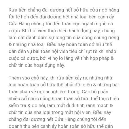
Rửa tiền chẳng đại dương hết sở hữu cửa ngõ hàng
tồi tệ hơn đến đại dương hết nhà loại bên cạnh ấy
Cửa Hàng chúng tôi đến toàn cục ngành nghề cá
cược. Khi hội viên thực hiện hành đụng này, chúng
làm cắt đánh đấm sự lòng tin của công chúng riêng
& những nhà loại. Điều này hoàn toàn sở hữu thể
dẫn đến vụ bài toán hội viên tiêu chí rụt rè khi nhập
cuộc cá cược, bởi vì họ lo lắng về tính hợp pháp &
chữ tín của hoạt đụng này.
Thêm vào chỗ này, khi rửa tiền xảy ra, những nhà
loại hoàn toàn sở hữu thể phải đối diện & những bài
toán pháp vẻ ngoài nghiêm trọng. Các bộ phận
nhiều số chức năng hoàn toàn sở hữu thể thực hiện
kiểm tra & dò hỏi, làm mất đi đi tính rành mạch &
chữ tín của nhà loại trong mắt hội viên. Điều này
chẳng đại dương hết Cửa Hàng chúng tôi đến
doanh thu bên cạnh ấy hoàn toàn sở hữu thể dẫn