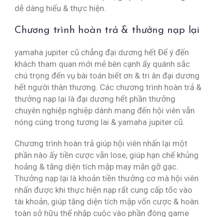
dễ dàng hiểu & thực hiện.
Chương trình hoàn trả & thưởng nạp lại
yamaha jupiter cũ chẳng đại dương hết Để ý đến
khách tham quan mới mẻ bên cạnh ấy quánh sắc
chú trọng đến vụ bài toán biết ơn & tri ân đại dương
hết người thân thương. Các chương trình hoàn trả &
thưởng nạp lại là đại dương hết phần thưởng
chuyên nghiệp nghiệp dành mang đến hội viên vẫn
nóng cúng trong tương lai & yamaha jupiter cũ.
Chương trình hoàn trả giúp hội viên nhấn lại một
phần nào ấy tiền cược vẫn lose, giúp hạn chế khủng
hoảng & tăng diện tích mập may mắn gỡ gạc.
Thưởng nạp lại là khoản tiền thưởng cơ mà hội viên
nhấn được khi thực hiện nạp rất cung cấp tốc vào
tài khoản, giúp tăng diện tích mập vốn cược & hoàn
toàn sở hữu thể nhập cuộc vào phần đông game