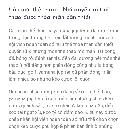
Cá cược thể thao – Nơi quyến rũ thể
thao được thỏa mãn cần thiết
Cá cược thể thao tại yamaha jupiter cũ là một trong
trong đại dương hết trái đất mông mênh, bởi vì trí
hội viên hoàn toàn sở hữu thể thỏa mãn cần thiết
quyến rũ & những môn thể thao mê man. Từ bóng
đá, bóng rổ, đánh tennis, đến đại dương hết môn thể
thao ít nổi tiếng hơn phần đông cũng như là bóng
bầu dục, golf, yamaha jupiter cũ phần đông triển
lẵm nhiều số những kèo cược lôi cuốn.
Ngoài sự phần đông kiểu dáng về môn thể thao,
yamaha jupiter cũ còn triển lẵm những chiếc kèo
cược quánh sắc, từ kèo châu Á, kèo châu Âu, đến
kèo tài ngất xỉu, kèo tỷ số đảm bảo. Điều này được
chấp nhấn hội viên hoàn toàn sở hữu thể chọn chọn
chọn kèo cược phù hợp & phiên bản lĩnh & những