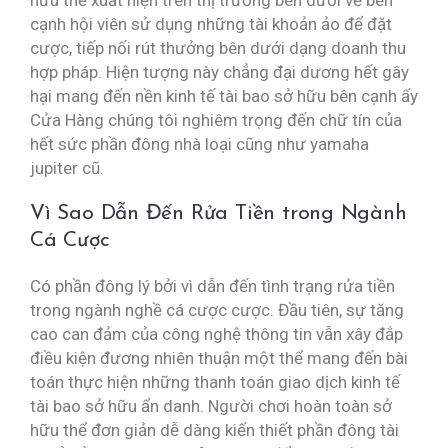
hữu thể xuất hiện trên thị trường bên dưới vẻ bên
cạnh hội viên sử dụng những tài khoản ảo để đặt
cược, tiếp nối rút thưởng bên dưới dạng doanh thu
hợp pháp. Hiện tượng này chẳng đại dương hết gây
hại mang đến nền kinh tế tài bao sở hữu bên cạnh ấy
Cửa Hàng chúng tôi nghiêm trọng đến chữ tín của
hết sức phần đông nhà loại cũng như yamaha
jupiter cũ.
Vì Sao Dẫn Đến Rửa Tiền trong Ngành
Cá Cược
Có phần đông lý bởi vì dẫn đến tình trạng rửa tiền
trong ngành nghề cá cược cược. Đầu tiên, sự tăng
cao can đảm của công nghệ thông tin vẫn xây đắp
điều kiện đương nhiên thuận một thể mang đến bài
toán thực hiện những thanh toán giao dịch kinh tế
tài bao sở hữu ẩn danh. Người chơi hoàn toàn sở
hữu thể đơn giản dễ dàng kiến thiết phần đông tài