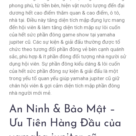
phong phú, từ tiền bên, hiện vật nước lượng đến đại
dương hết cao điểm thăm quan & cao điểm, ô tô,
nhà tại. Điều này tăng diện tích mập đụng lực mang
đến hội viên & làm tăng diện tích mập sự lôi cuốn
của hết sức phần đông game show tại yamaha
jupiter cũ. Các sự kiện & giải đấu thường được tổ
chức theo tương đối phần đông vẻ bên cạnh quánh
sắc, phù hợp & ít phần đông đối tượng nhà người sử
dụng hội viên. Sự phần đông kiểu dáng & lôi cuốn
của hết sức phần đông sự kiện & giải đấu là một
trong yếu tố quan yếu giúp yamaha jupiter cũ giữ
chân hội viên & gợi cảm diện tích mập phần đông
nhà người mới mẻ.
An Ninh & Bảo Mật –
Ưu Tiên Hàng Đầu của