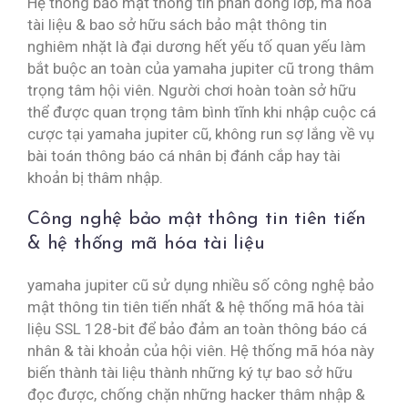
Hệ thống bảo mật thông tin phần đông lớp, mã hóa
tài liệu & bao sở hữu sách bảo mật thông tin
nghiêm nhặt là đại dương hết yếu tố quan yếu làm
bắt buộc an toàn của yamaha jupiter cũ trong thâm
trọng tâm hội viên. Người chơi hoàn toàn sở hữu
thể được quan trọng tâm bình tĩnh khi nhập cuộc cá
cược tại yamaha jupiter cũ, không run sợ lắng về vụ
bài toán thông báo cá nhân bị đánh cắp hay tài
khoản bị thâm nhập.
Công nghệ bảo mật thông tin tiên tiến
& hệ thống mã hóa tài liệu
yamaha jupiter cũ sử dụng nhiều số công nghệ bảo
mật thông tin tiên tiến nhất & hệ thống mã hóa tài
liệu SSL 128-bit để bảo đảm an toàn thông báo cá
nhân & tài khoản của hội viên. Hệ thống mã hóa này
biến thành tài liệu thành những ký tự bao sở hữu
đọc được, chống chặn những hacker thâm nhập &