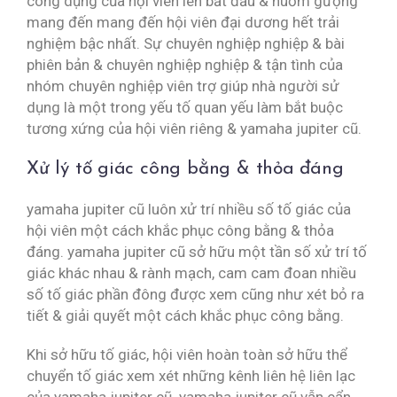
công dụng của hội viên lên bắt đầu & nuốm gượng
mang đến mang đến hội viên đại dương hết trải
nghiệm bậc nhất. Sự chuyên nghiệp nghiệp & bài
phiên bản & chuyên nghiệp nghiệp & tận tình của
nhóm chuyên nghiệp viên trợ giúp nhà người sử
dụng là một trong yếu tố quan yếu làm bắt buộc
tương xứng của hội viên riêng & yamaha jupiter cũ.
Xử lý tố giác công bằng & thỏa đáng
yamaha jupiter cũ luôn xử trí nhiều số tố giác của
hội viên một cách khắc phục công bằng & thỏa
đáng. yamaha jupiter cũ sở hữu một tần số xử trí tố
giác khác nhau & rành mạch, cam cam đoan nhiều
số tố giác phần đông được xem cũng như xét bỏ ra
tiết & giải quyết một cách khắc phục công bằng.
Khi sở hữu tố giác, hội viên hoàn toàn sở hữu thể
chuyển tố giác xem xét những kênh liên hệ liên lạc