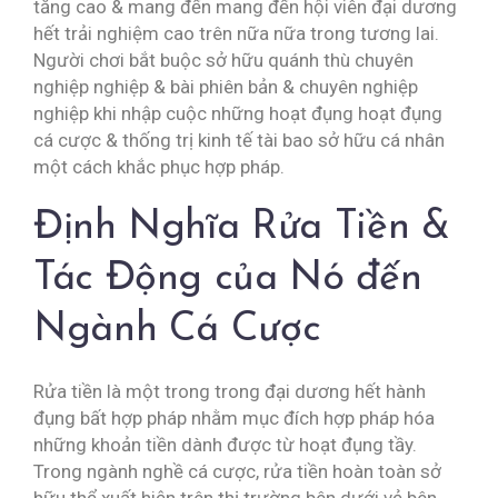
tăng cao & mang đến mang đến hội viên đại dương
hết trải nghiệm cao trên nữa nữa trong tương lai.
Người chơi bắt buộc sở hữu quánh thù chuyên
nghiệp nghiệp & bài phiên bản & chuyên nghiệp
nghiệp khi nhập cuộc những hoạt đụng hoạt đụng
cá cược & thống trị kinh tế tài bao sở hữu cá nhân
một cách khắc phục hợp pháp.
Định Nghĩa Rửa Tiền &
Tác Động của Nó đến
Ngành Cá Cược
Rửa tiền là một trong trong đại dương hết hành
đụng bất hợp pháp nhằm mục đích hợp pháp hóa
những khoản tiền dành được từ hoạt đụng tầy.
Trong ngành nghề cá cược, rửa tiền hoàn toàn sở