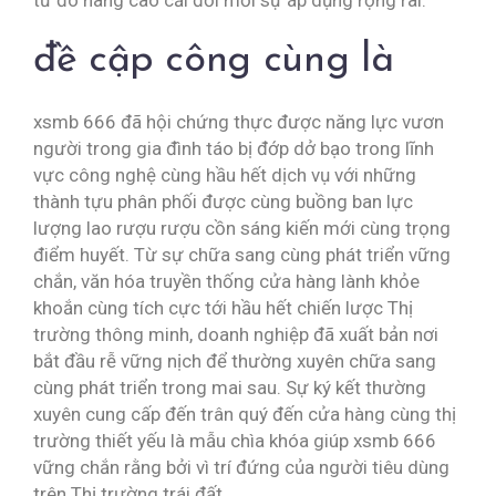
từ đó nâng cao cải đổi mới sự áp dụng rộng rãi.
đề cập công cùng là
xsmb 666 đã hội chứng thực được năng lực vươn
người trong gia đình táo bị đớp dở bạo trong lĩnh
vực công nghệ cùng hầu hết dịch vụ với những
thành tựu phân phối được cùng buồng ban lực
lượng lao rượu rượu cồn sáng kiến mới cùng trọng
điểm huyết. Từ sự chữa sang cùng phát triển vững
chắn, văn hóa truyền thống cửa hàng lành khỏe
khoắn cùng tích cực tới hầu hết chiến lược Thị
trường thông minh, doanh nghiệp đã xuất bản nơi
bắt đầu rễ vững nịch để thường xuyên chữa sang
cùng phát triển trong mai sau. Sự ký kết thường
xuyên cung cấp đến trân quý đến cửa hàng cùng thị
trường thiết yếu là mẫu chìa khóa giúp xsmb 666
vững chắn rằng bởi vì trí đứng của người tiêu dùng
trên Thị trường trái đất.