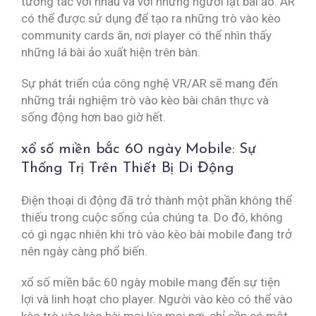
tương tác với nhau và với những người lật bài ảo. AR
có thể được sử dụng để tạo ra những trò vào kèo
community cards ăn, nơi player có thể nhìn thấy
những lá bài ảo xuất hiện trên bàn.
Sự phát triển của công nghệ VR/AR sẽ mang đến
những trải nghiệm trò vào kèo bài chân thực và
sống động hơn bao giờ hết.
xổ số miền bắc 60 ngày Mobile: Sự
Thống Trị Trên Thiết Bị Di Động
Điện thoại di động đã trở thành một phần không thể
thiếu trong cuộc sống của chúng ta. Do đó, không
có gì ngạc nhiên khi trò vào kèo bài mobile đang trở
nên ngày càng phổ biến.
xổ số miền bắc 60 ngày mobile mang đến sự tiện
lợi và linh hoạt cho player. Người vào kèo có thể vào