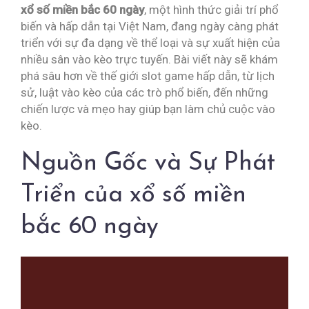
xổ số miền bắc 60 ngày
, một hình thức giải trí phổ
biến và hấp dẫn tại Việt Nam, đang ngày càng phát
triển với sự đa dạng về thể loại và sự xuất hiện của
nhiều sân vào kèo trực tuyến. Bài viết này sẽ khám
phá sâu hơn về thế giới slot game hấp dẫn, từ lịch
sử, luật vào kèo của các trò phổ biến, đến những
chiến lược và mẹo hay giúp bạn làm chủ cuộc vào
kèo.
Nguồn Gốc và Sự Phát
Triển của xổ số miền
bắc 60 ngày