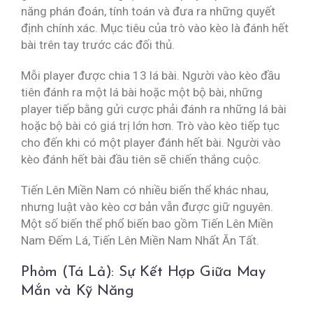
năng phán đoán, tính toán và đưa ra những quyết
định chính xác. Mục tiêu của trò vào kèo là đánh hết
bài trên tay trước các đối thủ.
Mỗi player được chia 13 lá bài. Người vào kèo đầu
tiên đánh ra một lá bài hoặc một bộ bài, những
player tiếp bằng gửi cược phải đánh ra những lá bài
hoặc bộ bài có giá trị lớn hơn. Trò vào kèo tiếp tục
cho đến khi có một player đánh hết bài. Người vào
kèo đánh hết bài đầu tiên sẽ chiến thắng cuộc.
Tiến Lên Miền Nam có nhiều biến thể khác nhau,
nhưng luật vào kèo cơ bản vẫn được giữ nguyên.
Một số biến thể phổ biến bao gồm Tiến Lên Miền
Nam Đếm Lá, Tiến Lên Miền Nam Nhất Ăn Tất.
Phỏm (Tá Lả): Sự Kết Hợp Giữa May
Mắn và Kỹ Năng