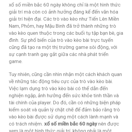
xổ số miền bắc 60 ngày không chỉ là một hình thức
giải trí mà còn có ảnh hưởng đáng kể đến văn hóa
giải trí hiện đại. Các trò vào kèo như Tiến Lên Miền
Nam, Phỏm, hay Mậu Binh đã trở thành những trò
vào kèo quen thuộc trong các buổi tụ tập bạn bè, gia
đình. Sự phổ biến của trò vào kèo bài trực tuyến
cũng đã tạo ra một thị trường game sôi động, với
sự cạnh tranh gay gắt giữa các nhà phát triển
game.
Tuy nhiên, cũng cần nhìn nhận một cách khách quan
về những tác động tiêu cực của trò vào kèo bài.
Việc lạm dụng trò vào kèo bài có thể dẫn đến
nghiện ngập, ảnh hưởng đến sức khỏe tinh thần và
tài chính của player. Do đó, cần có những biện pháp
kiểm soát và quản lý chặt chẽ để đảm bảo rằng trò
vào kèo bài được sử dụng một cách lành mạnh và
có trách nhiệm.
xổ số miền bắc 60 ngày
nên được
xem là một hình thức giải trí, không phải là một