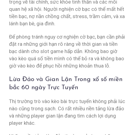
trọng về tài chính, sức khỏe tinh thần và các mối
quan hệ xã hội. Người nghiện cờ bạc có thể mất hết
tiền bạc, nợ nần chồng chất, stress, trầm cảm, và xa
lánh bạn bè, gia đình.
Để phòng tránh nguy cơ nghiện cờ bạc, bạn cần phải
đặt ra những giới hạn rõ ràng về thời gian và tiền
bạc dành cho slot game hấp dẫn. Không bao giờ
vào kèo quá số tiền mình có thể bỏ ra và không bao
giờ vào kèo để phục hồi những khoản thua lỗ.
Lừa Đảo và Gian Lận Trong xổ số miền
bắc 60 ngày Trực Tuyến
Thị trường trò vào kèo bài trực tuyến không phải lúc
nào cũng trong sạch. Có rất nhiều nền tảng lừa đảo
và những player gian lận đang tìm cách lợi dụng
player khác.