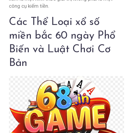
công cụ kiếm tiền.
Các Thể Loại xổ số
miền bắc 60 ngày Phổ
Biến và Luật Chơi Cơ
Bản