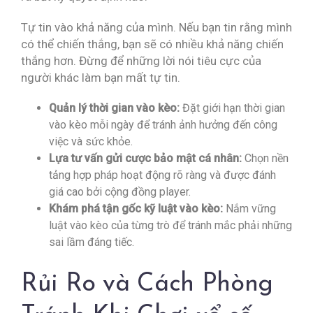
Tự tin vào khả năng của mình. Nếu bạn tin rằng mình
có thể chiến thắng, bạn sẽ có nhiều khả năng chiến
thắng hơn. Đừng để những lời nói tiêu cực của
người khác làm bạn mất tự tin.
Quản lý thời gian vào kèo:
Đặt giới hạn thời gian
vào kèo mỗi ngày để tránh ảnh hưởng đến công
việc và sức khỏe.
Lựa tư vấn gửi cược bảo mật cá nhân:
Chọn nền
tảng hợp pháp hoạt động rõ ràng và được đánh
giá cao bởi cộng đồng player.
Khám phá tận gốc kỹ luật vào kèo:
Nắm vững
luật vào kèo của từng trò để tránh mắc phải những
sai lầm đáng tiếc.
Rủi Ro và Cách Phòng