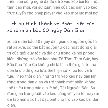
triển của công nghệ đã đưa trò vào kèo bài lên một
tầm cao mới, với sự xuất hiện của các sân vào kèo
trực tuyến cho phép player vào kèo mọi lúc mọi nơi.
Lịch Sử Hình Thành và Phát Triển của
xổ số miền bắc 60 ngày Dân Gian
xổ số miền bắc 60 ngày dân gian có nguồn gốc từ
rất xa xưa, có thể bắt nguồn từ các hoạt động giải
trí của giới quý tộc và địa chủ trong xã hội phong
kiến. Những trò vào kèo như Tổ Tôm, Tam Cúc, hay
Bầu Cua Tôm Cá không chỉ là hình thức giải trí mà
còn là dịp để giao lưu, thể hiện sự khéo léo và trí
tuệ. Theo thời gian, những trò vào kèo này dần lan
rộng trong dân gian và trở thành một phần không
thể thiếu trong các dịp lễ hội, Tết Nguyên Đán. Sự
đơn giản trong luật vào kèo cùng với yếu tố may rủi
đã tạo nên sức hút đặc biệt cho trò vào kèo bài dân
gian.