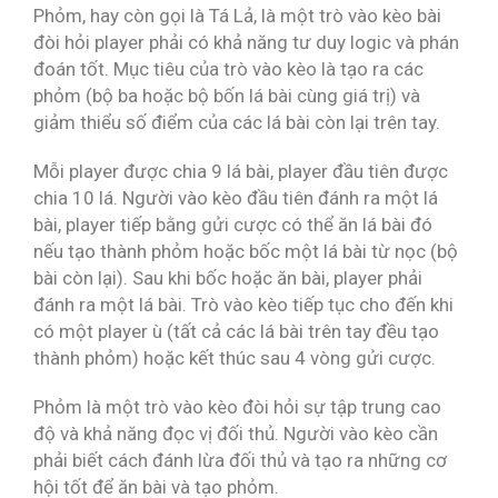
Phỏm, hay còn gọi là Tá Lả, là một trò vào kèo bài
đòi hỏi player phải có khả năng tư duy logic và phán
đoán tốt. Mục tiêu của trò vào kèo là tạo ra các
phỏm (bộ ba hoặc bộ bốn lá bài cùng giá trị) và
giảm thiểu số điểm của các lá bài còn lại trên tay.
Mỗi player được chia 9 lá bài, player đầu tiên được
chia 10 lá. Người vào kèo đầu tiên đánh ra một lá
bài, player tiếp bằng gửi cược có thể ăn lá bài đó
nếu tạo thành phỏm hoặc bốc một lá bài từ nọc (bộ
bài còn lại). Sau khi bốc hoặc ăn bài, player phải
đánh ra một lá bài. Trò vào kèo tiếp tục cho đến khi
có một player ù (tất cả các lá bài trên tay đều tạo
thành phỏm) hoặc kết thúc sau 4 vòng gửi cược.
Phỏm là một trò vào kèo đòi hỏi sự tập trung cao
độ và khả năng đọc vị đối thủ. Người vào kèo cần
phải biết cách đánh lừa đối thủ và tạo ra những cơ
hội tốt để ăn bài và tạo phỏm.