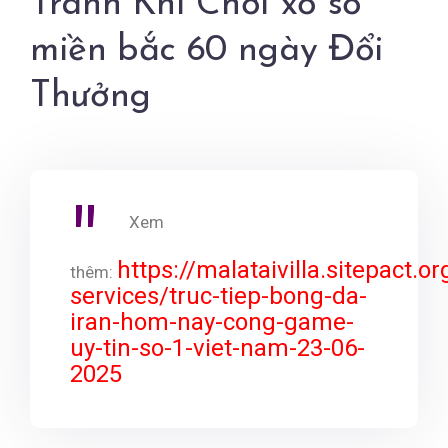
Tránh Khi Chơi xổ số
miền bắc 60 ngày Đổi
Thưởng
Xem
https://malataivilla.sitepact.o
thêm:
services/truc-tiep-bong-da-
iran-hom-nay-cong-game-
uy-tin-so-1-viet-nam-23-06-
2025