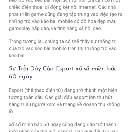
kèo trò vào kèo bài mọi lúc mọi nơi, chỉ cần có một
chiếc điện thoại di động kết nối internet. Các nhà
phát triển game cũng đang tập trung vào việc tạo ra
những trò vào kèo bài mobile có đồ họa đẹp mắt,
gameplay hấp dẫn, và tính năng xã hội cao.
Trong tương lai, chúng ta có thể thấy sự thống trị
của trò vào kèo bài mobile trên thị trường trò vào
kèo bài.
Sự Trỗi Dậy Của Esport xổ số miền bắc
60 ngày
Esport (thể thao điện tử) đang trở thành một hiện
tượng toàn cầu. Các giải đấu esport lớn thu hút
hàng triệu người xem và mang về doanh thu khổng
lồ.
xổ số miền bắc 60 ngày cũng đang dần trở thành
một phần của thế giới esport. Các giải đấu trò vào