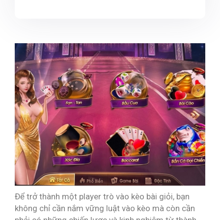
Để trở thành một player trò vào kèo bài giỏi, bạn
không chỉ cần nắm vững luật vào kèo mà còn cần