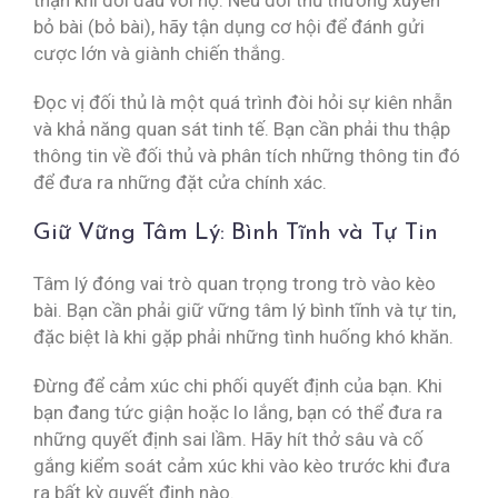
thận khi đối đầu với họ. Nếu đối thủ thường xuyên
bỏ bài (bỏ bài), hãy tận dụng cơ hội để đánh gửi
cược lớn và giành chiến thắng.
Đọc vị đối thủ là một quá trình đòi hỏi sự kiên nhẫn
và khả năng quan sát tinh tế. Bạn cần phải thu thập
thông tin về đối thủ và phân tích những thông tin đó
để đưa ra những đặt cửa chính xác.
Giữ Vững Tâm Lý: Bình Tĩnh và Tự Tin
Tâm lý đóng vai trò quan trọng trong trò vào kèo
bài. Bạn cần phải giữ vững tâm lý bình tĩnh và tự tin,
đặc biệt là khi gặp phải những tình huống khó khăn.
Đừng để cảm xúc chi phối quyết định của bạn. Khi
bạn đang tức giận hoặc lo lắng, bạn có thể đưa ra
những quyết định sai lầm. Hãy hít thở sâu và cố
gắng kiểm soát cảm xúc khi vào kèo trước khi đưa
ra bất kỳ quyết định nào.