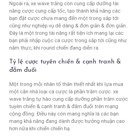
Ngoài ra, xe wave trắng còn cung cấp dưỡng tài
năng cược cung cấp tốc, tạo thành khả năng các
bạn đặt cược chưa mang đến một trong sắp tới
cũng như nghiệp vụ dễ dàng & đơn giản & đơn giản.
Đây là một trong tài năng rất tiện ích mang lại các
bạn phải nhập cuộc cá cược trong sắp tới cũng như
năm thực, khi round chiến đang diễn ra.
Tỷ lệ cược tuyên chiến & cạnh tranh &
đắm đuối
Một trong mỗi nhân tố thân thiết nhất khi lựa mua
một căn nhà loại cá cược là phần trăm cược. xe
wave trắng tự hào cung cấp dưỡng phần trăm cược
tuyên chiến & cạnh tranh & đắm đuối trên mạng
cộng đồng. Điều này còn mang nghĩa là các bạn
mang khả năng đang dành được hưởng nhuận cao
hơn nữa khi chiến chiến hạ.