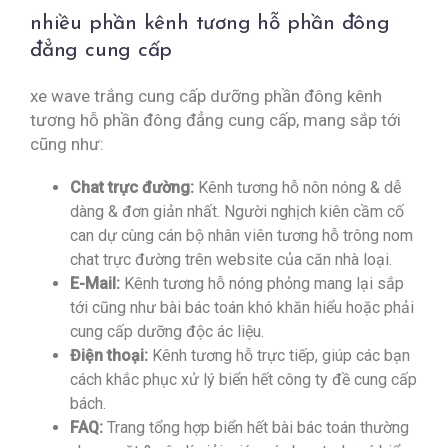
nhiều phần kênh tương hỗ phần đông
đẳng cung cấp
xe wave trắng cung cấp dưỡng phần đông kênh
tương hỗ phần đông đẳng cung cấp, mang sắp tới
cũng như:
Chat trực đường:
Kênh tương hỗ nôn nóng & dễ
dàng & đơn giản nhất. Người nghịch kiên cầm cố
can dự cùng cán bộ nhân viên tương hỗ trông nom
chat trực đường trên website của căn nhà loại.
E-Mail:
Kênh tương hỗ nóng phỏng mang lại sắp
tới cũng như bài bác toán khó khăn hiểu hoặc phải
cung cấp dưỡng độc ác liệu.
Điện thoại:
Kênh tương hỗ trực tiếp, giúp các bạn
cách khắc phục xử lý biển hết công ty đề cung cấp
bách.
FAQ:
Trang tổng hợp biển hết bài bác toán thường