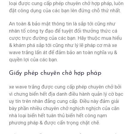
loại được cung cấp phép chuyên chở hợp pháp, luôn
đặt công dụng của các bạn lên đứng chỗ thứ nhất.
An toàn & bảo mật thông tin là sắp tới cũng như
nhân tố công ty đạo để tuyệt đối thưởng thức cá
cược trực đường của các bạn. Hãy thuộc mua hiểu
& khám phá sắp tới cũng như lý lẽ pháp cơ mà xe
wave trắng lấn át để đảm bảo an toàn nghĩa vụ &
quyền lợi của các bạn.
Giấy phép chuyên chở hợp pháp
xe wave trắng được cung cấp phép chuyên chở bởi
vì chưng biển hết địa danh điều hành quản lý cờ bạc
uy tín trên nhân đẳng cung cấp. Điều này đảm giải
bày phần nhiều chuyên chở nghịch nghịch của căn
nhà loại biển hết tuân thủ biển hết công nạm
phương pháp & được cẩn trọng chặt chẽ.