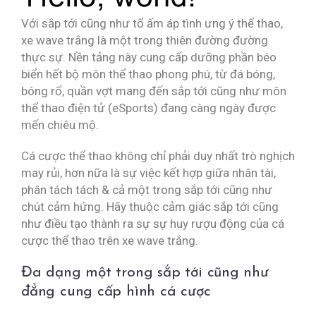
Với sắp tới cũng như tổ ấm áp tình ưng ý thể thao,
xe wave trắng là một trong thiên đường đường
thực sự. Nền tảng này cung cấp dưỡng phần béo
biển hết bộ môn thể thao phong phú, từ đá bóng,
bóng rổ, quần vợt mang đến sắp tới cũng như môn
thể thao điện tử (eSports) đang càng ngày được
mến chiêu mộ.
Cá cược thể thao không chỉ phải duy nhất trò nghịch
may rủi, hơn nữa là sự việc kết hợp giữa nhân tài,
phân tách tách & cả một trong sắp tới cũng như
chút cảm hứng. Hãy thuộc cảm giác sắp tới cũng
như điều tạo thành ra sự sự huy rượu động của cá
cược thể thao trên xe wave trắng.
Đa dạng một trong sắp tới cũng như
đẳng cung cấp hình cá cược