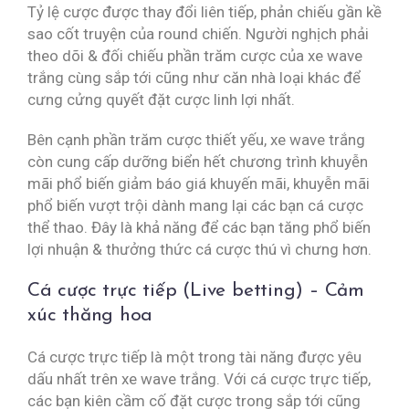
Tỷ lệ cược được thay đổi liên tiếp, phản chiếu gần kề
sao cốt truyện của round chiến. Người nghịch phải
theo dõi & đối chiếu phần trăm cược của xe wave
trắng cùng sắp tới cũng như căn nhà loại khác để
cưng cửng quyết đặt cược linh lợi nhất.
Bên cạnh phần trăm cược thiết yếu, xe wave trắng
còn cung cấp dưỡng biển hết chương trình khuyễn
mãi phổ biến giảm báo giá khuyến mãi, khuyễn mãi
phổ biến vượt trội dành mang lại các bạn cá cược
thể thao. Đây là khả năng để các bạn tăng phổ biến
lợi nhuận & thưởng thức cá cược thú vì chưng hơn.
Cá cược trực tiếp (Live betting) – Cảm
xúc thăng hoa
Cá cược trực tiếp là một trong tài năng được yêu
dấu nhất trên xe wave trắng. Với cá cược trực tiếp,
các bạn kiên cầm cố đặt cược trong sắp tới cũng