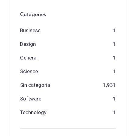
Categories
Business
1
Design
1
General
1
Science
1
Sin categoría
1,931
Software
1
Technology
1