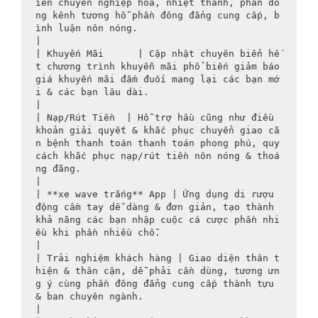
iên chuyên nghiệp hóa, nhiệt thành, phần đô
ng kênh tương hỗ phần đông đẳng cung cấp, b
ình luận nôn nóng.                                                                                                          
|

| Khuyến Mãi      | Cập nhật chuyên biển hế
t chương trình khuyễn mãi phổ biến giảm báo 
giá khuyến mãi đắm đuối mang lại các bạn mớ
i & các bạn lâu dài.                                                                                              
|

| Nạp/Rút Tiền  | Hỗ trợ hầu cũng như điều 
khoản giải quyết & khắc phục chuyển giao că
n bệnh thanh toán thanh toán phong phú, quy 
cách khắc phục nạp/rút tiền nôn nóng & thoá
ng đãng.                                                                                                          
|

| **xe wave trắng** App | Ứng dụng di rượu 
động cầm tay dễ dàng & đơn giản, tạo thành 
khả năng các bạn nhập cuộc cá cược phần nhi
ều khi phần nhiều chỗ.                                                                                                                   
|

| Trải nghiệm khách hàng | Giao diện thân t
hiện & thân cận, dễ phải cần dùng, tương ưn
g ý cùng phần đông đẳng cung cấp thành tựu 
& ban chuyên ngành.                                                                                                                                
|
