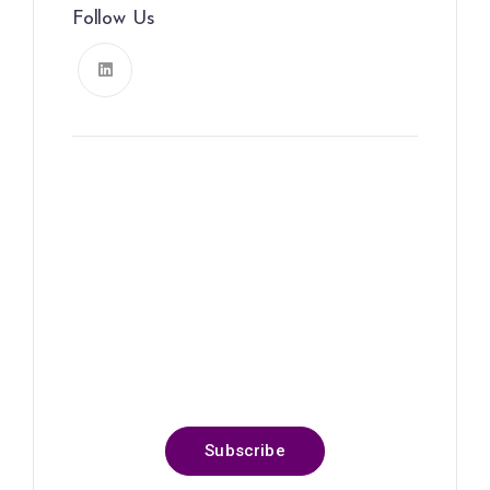
Follow Us
News, Insights & Events
Subscribe to our newsletter
and stay updated on the latest
news
Subscribe