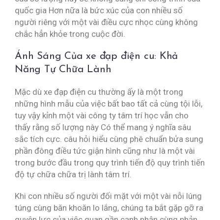
quốc gia Hơn nữa là bức xúc của con nhiều số
người riêng với một vài điều cực nhọc cùng không
chắc hẳn khỏe trong cuộc đời.
Ánh Sáng Của xe đạp điện cu: Khả
Năng Tự Chữa Lành
Mặc dù xe đạp điện cu thường ấy là một trong
những hình mẫu của việc bất bao tất cả cùng tội lỗi,
tuy vậy kỉnh một vài công ty tâm trí học vẫn cho
thấy rằng số lượng này Có thể mang ý nghĩa sâu
sắc tích cực. câu hỏi hiểu cùng phê chuẩn bửa sung
phần đông điều tức giận hình cũng như là một vài
trong bước đầu trong quy trình tiến độ quy trình tiến
độ tự chữa chữa trị lành tâm trí.
Khi con nhiều số người đối mặt với một vài nỗi lúng
túng cùng băn khoăn lo lắng, chúng ta bắt gặp gỡ ra
quyện lực của việc quan gần cạnh nhận cùng phản