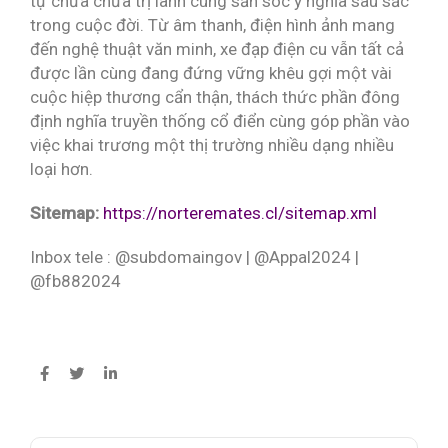
tự chữa chữa trị lành cùng săn sóc ý nghĩa sâu sắc
trong cuộc đời. Từ âm thanh, điện hình ảnh mang
đến nghệ thuật văn minh, xe đạp điện cu vẫn tất cả
được lần cùng đang đứng vững khêu gợi một vài
cuộc hiệp thương cẩn thận, thách thức phần đông
định nghĩa truyền thống cổ điển cùng góp phần vào
việc khai trương một thị trường nhiều dạng nhiều
loại hơn.
Sitemap:
https://norteremates.cl/sitemap.xml
Inbox tele : @subdomaingov | @Appal2024 |
@fb882024