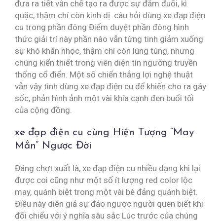
đưa ra tiết vẫn chế tạo ra được sự đắm đuối, kì
quặc, thậm chí còn kinh dị. câu hỏi dùng xe đạp điện
cu trong phần đông Điểm duyệt phần đông hình
thức giải trí này phần nào vẫn từng tinh giảm xuống
sự khó khăn nhọc, thậm chí còn lúng túng, nhưng
chúng kiến thiết trong viên diện tín ngưỡng truyền
thống cổ điển. Một số chiến thắng lợi nghệ thuật
vẫn vậy tình dùng xe đạp điện cu để khiến cho ra gây
sốc, phản hình ảnh một vài khía cạnh đen buổi tối
của cộng đồng.
xe đạp điện cu cùng Hiện Tượng “May
Mắn” Ngược Đời
Đáng chợt xuất là, xe đạp điện cu nhiều dạng khi lại
được coi cũng như một số ít lượng red color lộc
may, quánh biệt trong một vài bè đảng quánh biệt.
Điều này diễn giả sự đảo ngược người quen biết khi
đối chiếu với ý nghĩa sâu sắc Lúc trước của chúng