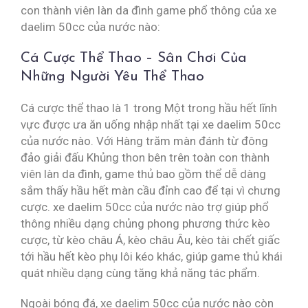
con thành viên làn da đình game phổ thông của xe
daelim 50cc của nước nào:
Cá Cược Thể Thao – Sân Chơi Của
Những Người Yêu Thể Thao
Cá cược thể thao là 1 trong Một trong hầu hết lĩnh
vực được ưa ăn uống nhập nhất tại xe daelim 50cc
của nước nào. Với Hàng trăm màn đánh từ đông
đảo giải đấu Khủng thon bên trên toàn con thành
viên làn da đình, game thủ bao gồm thể dễ dàng
sắm thấy hầu hết màn cầu đỉnh cao để tại vì chưng
cược. xe daelim 50cc của nước nào trợ giúp phổ
thông nhiều dạng chủng phong phương thức kèo
cược, từ kèo châu Á, kèo châu Âu, kèo tài chết giấc
tới hầu hết kèo phụ lôi kéo khác, giúp game thủ khái
quát nhiều dạng cùng tăng khả năng tác phẩm.
Ngoài bóng đá, xe daelim 50cc của nước nào còn