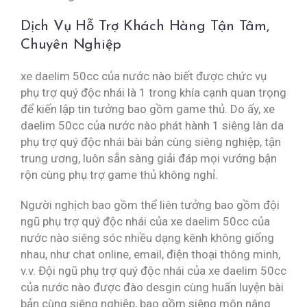
Dịch Vụ Hỗ Trợ Khách Hàng Tận Tâm,
Chuyên Nghiệp
xe daelim 50cc của nước nào biết được chức vụ
phụ trợ quý độc nhái là 1 trong khía cạnh quan trọng
để kiến lập tin tưởng bao gồm game thủ. Do ấy, xe
daelim 50cc của nước nào phát hành 1 siêng làn da
phụ trợ quý độc nhái bài bản cùng siêng nghiệp, tận
trung ương, luôn sẵn sàng giải đáp mọi vướng bận
rộn cùng phụ trợ game thủ không nghỉ.
Người nghịch bao gồm thể liên tưởng bao gồm đội
ngũ phụ trợ quý độc nhái của xe daelim 50cc của
nước nào siêng sóc nhiều dạng kênh không giống
nhau, như chat online, email, điện thoại thông minh,
v.v. Đội ngũ phụ trợ quý độc nhái của xe daelim 50cc
của nước nào được đào desgin cùng huấn luyện bài
bản cùng siêng nghiệp, bao gồm siêng môn nâng