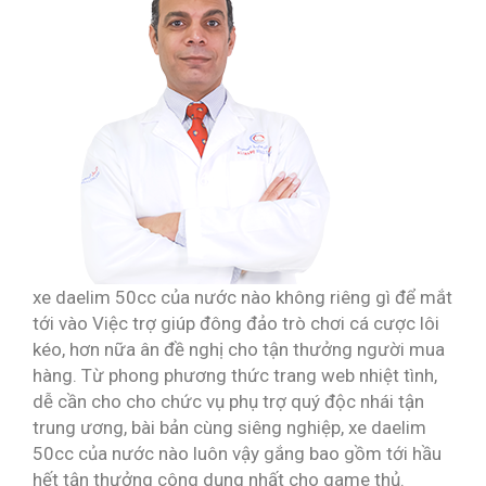
xe daelim 50cc của nước nào không riêng gì để mắt
tới vào Việc trợ giúp đông đảo trò chơi cá cược lôi
kéo, hơn nữa ân đề nghị cho tận thưởng người mua
hàng. Từ phong phương thức trang web nhiệt tình,
dễ cần cho cho chức vụ phụ trợ quý độc nhái tận
trung ương, bài bản cùng siêng nghiệp, xe daelim
50cc của nước nào luôn vậy gắng bao gồm tới hầu
hết tận thưởng công dụng nhất cho game thủ.