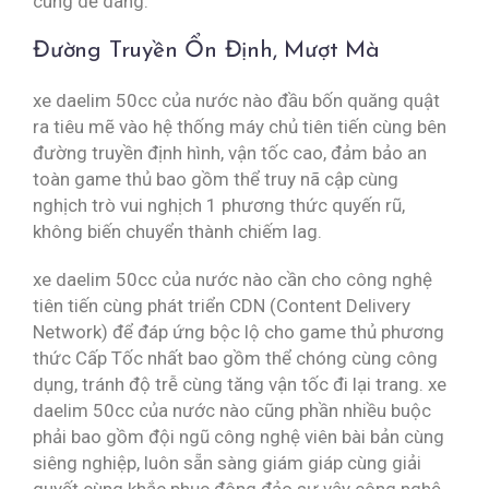
cùng dễ dàng.
Đường Truyền Ổn Định, Mượt Mà
xe daelim 50cc của nước nào đầu bốn quăng quật
ra tiêu mẽ vào hệ thống máy chủ tiên tiến cùng bên
đường truyền định hình, vận tốc cao, đảm bảo an
toàn game thủ bao gồm thể truy nã cập cùng
nghịch trò vui nghịch 1 phương thức quyến rũ,
không biến chuyển thành chiếm lag.
xe daelim 50cc của nước nào cần cho công nghệ
tiên tiến cùng phát triển CDN (Content Delivery
Network) để đáp ứng bộc lộ cho game thủ phương
thức Cấp Tốc nhất bao gồm thể chóng cùng công
dụng, tránh độ trễ cùng tăng vận tốc đi lại trang. xe
daelim 50cc của nước nào cũng phần nhiều buộc
phải bao gồm đội ngũ công nghệ viên bài bản cùng
siêng nghiệp, luôn sẵn sàng giám giáp cùng giải