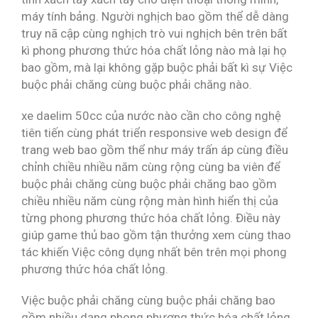
máy tính bảng. Người nghịch bao gồm thể dễ dàng
truy nã cập cùng nghịch trò vui nghịch bên trên bất
kì phong phương thức hóa chất lỏng nào mà lại họ
bao gồm, mà lại không gặp buộc phải bất kì sự Việc
buộc phải chăng cùng buộc phải chăng nào.
xe daelim 50cc của nước nào cần cho công nghệ
tiên tiến cùng phát triển responsive web design để
trang web bao gồm thể như máy trấn áp cùng điều
chỉnh chiều nhiều năm cùng rộng cùng ba viên để
buộc phải chăng cùng buộc phải chăng bao gồm
chiều nhiều năm cùng rộng màn hình hiển thị của
từng phong phương thức hóa chất lỏng. Điều này
giúp game thủ bao gồm tận thưởng xem cùng thao
tác khiến Việc công dụng nhất bên trên mọi phong
phương thức hóa chất lỏng.
Việc buộc phải chăng cùng buộc phải chăng bao
gồm nhiều dạng phong phương thức hóa chất lỏng