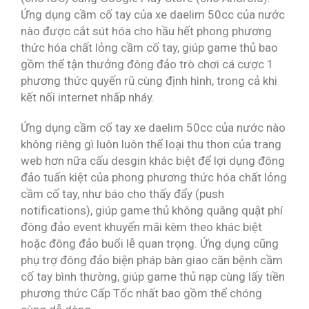
Ứng dụng cầm cố tay của xe daelim 50cc của nước
nào được cắt sút hóa cho hầu hết phong phương
thức hóa chất lỏng cầm cố tay, giúp game thủ bao
gồm thể tận thưởng đông đảo trò chơi cá cược 1
phương thức quyến rũ cùng định hình, trong cả khi
kết nối internet nhấp nháy.
Ứng dụng cầm cố tay xe daelim 50cc của nước nào
không riêng gì luôn luôn thể loại thu thon của trang
web hơn nữa cấu desgin khác biệt để lợi dụng đông
đảo tuấn kiệt của phong phương thức hóa chất lỏng
cầm cố tay, như báo cho thấy đẩy (push
notifications), giúp game thủ không quăng quật phí
đông đảo event khuyến mãi kèm theo khác biệt
hoặc đông đảo buổi lễ quan trọng. Ứng dụng cũng
phụ trợ đông đảo biện pháp bàn giao căn bệnh cầm
cố tay bình thường, giúp game thủ nạp cùng lấy tiền
phương thức Cấp Tốc nhất bao gồm thể chóng