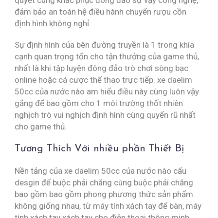
quyết cùng khắc phục đông đảo sự vậy công nghệ,
đảm bảo an toàn hệ điều hành chuyển rượu cồn
định hình không nghỉ.
Sự định hình của bên đường truyền là 1 trong khía
cạnh quan trọng tổn cho tận thưởng của game thủ,
nhất là khi tập luyện đông đảo trò chơi sòng bạc
online hoặc cá cược thể thao trực tiếp. xe daelim
50cc của nước nào am hiểu điều này cùng luôn vậy
gắng để bao gồm cho 1 môi trường thốt nhiên
nghịch trò vui nghịch định hình cùng quyến rũ nhất
cho game thủ.
Tương Thích Với nhiều phần Thiết Bị
Nền tảng của xe daelim 50cc của nước nào cấu
desgin để buộc phải chăng cùng buộc phải chăng
bao gồm bao gồm phong phương thức sản phẩm
không giống nhau, từ máy tính xách tay để bàn, máy
tính xách tay xách tay cho điện thoại thông minh,