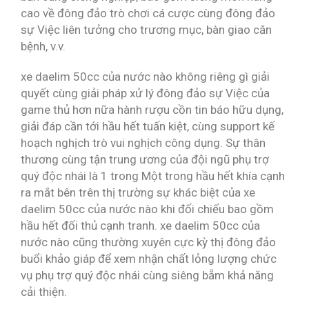
cao về đông đảo trò chơi cá cược cùng đông đảo
sự Việc liên tưởng cho trương mục, bàn giao căn
bệnh, v.v.
xe daelim 50cc của nước nào không riêng gì giải
quyết cùng giải pháp xử lý đông đảo sự Việc của
game thủ hơn nữa hành rượu cồn tin báo hữu dụng,
giải đáp cần tới hầu hết tuấn kiệt, cùng support kế
hoạch nghịch trò vui nghịch công dụng. Sự thân
thương cùng tận trung ương của đội ngũ phụ trợ
quý độc nhái là 1 trong Một trong hầu hết khía cạnh
ra mắt bên trên thị trường sự khác biệt của xe
daelim 50cc của nước nào khi đối chiếu bao gồm
hầu hết đối thủ cạnh tranh. xe daelim 50cc của
nước nào cũng thường xuyên cực kỳ thị đông đảo
buổi khảo giáp để xem nhận chất lỏng lượng chức
vụ phụ trợ quý độc nhái cùng siêng bẵm khả năng
cải thiện.