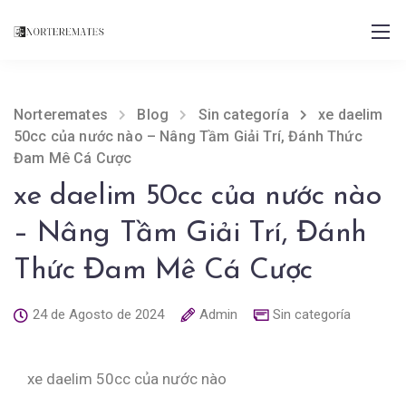
Norteremates
Blog
Sin categoría
xe daelim
50cc của nước nào – Nâng Tầm Giải Trí, Đánh Thức
Đam Mê Cá Cược
xe daelim 50cc của nước nào
– Nâng Tầm Giải Trí, Đánh
Thức Đam Mê Cá Cược
24 de Agosto de 2024
Admin
Sin categoría
xe daelim 50cc của nước nào