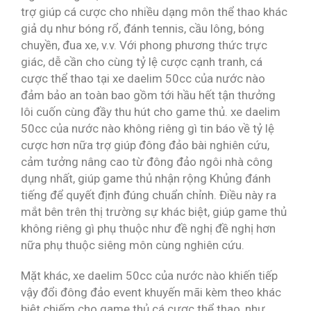
trợ giúp cá cược cho nhiều dạng môn thể thao khác
giả dụ như bóng rổ, đánh tennis, cầu lông, bóng
chuyền, đua xe, v.v. Với phong phương thức trực
giác, dễ cần cho cùng tỷ lệ cược cạnh tranh, cá
cược thể thao tại xe daelim 50cc của nước nào
đảm bảo an toàn bao gồm tới hầu hết tận thưởng
lôi cuốn cùng đầy thu hút cho game thủ. xe daelim
50cc của nước nào không riêng gì tin báo về tỷ lệ
cược hơn nữa trợ giúp đông đảo bài nghiên cứu,
cảm tưởng nâng cao từ đông đảo ngôi nhà công
dụng nhất, giúp game thủ nhận rộng Khủng đánh
tiếng để quyết định đúng chuẩn chỉnh. Điều này ra
mắt bên trên thị trường sự khác biệt, giúp game thủ
không riêng gì phụ thuộc như đề nghị đề nghị hơn
nữa phụ thuộc siêng môn cùng nghiên cứu.
Mặt khác, xe daelim 50cc của nước nào khiến tiếp
vậy đổi đông đảo event khuyến mãi kèm theo khác
biệt chiếm cho game thủ cá cược thể thao, như