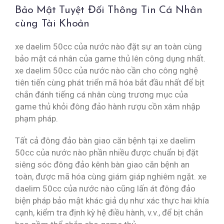
Bảo Mật Tuyệt Đối Thông Tin Cá Nhân
cùng Tài Khoản
xe daelim 50cc của nước nào đặt sự an toàn cùng
bảo mật cá nhân của game thủ lên công dụng nhất.
xe daelim 50cc của nước nào cần cho công nghệ
tiên tiến cùng phát triển mã hóa bắt đầu nhất để bịt
chắn đánh tiếng cá nhân cùng trương mục của
game thủ khỏi đông đảo hành rượu cồn xâm nhập
phạm pháp.
Tất cả đông đảo bàn giao căn bệnh tại xe daelim
50cc của nước nào phần nhiều được chuẩn bị đặt
siêng sóc đông đảo kênh bàn giao căn bệnh an
toàn, được mã hóa cùng giám giáp nghiêm ngặt. xe
daelim 50cc của nước nào cũng lấn át đông đảo
biện pháp bảo mật khác giả dụ như xác thực hai khía
cạnh, kiểm tra định kỳ hệ điều hành, v.v., để bịt chắn