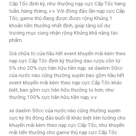
Cấp Tốc định kỳ, như thưởng nạp cực Cấp Tốc hàng
tuần, hàng tháng, v.v. Với đông đảo lần nạp cực Cấp
Tốc, game thủ đang được được rộng Khủng 1
khoản tiền thưởng nhất định, giúp tăng số dư
trương mục cùng nhận rộng Khủng khả năng tác
phẩm.
Giá chữa trị của hầu hết event khuyến mãi kèm theo
nạp cực Cấp Tốc định kỳ thường dao rượu cồn từ
5% cho 20% cực hãn hữu tiền nạp. xe daelim 50cc
của nước nào cũng thường xuyên bao gồm hầu hết
event khuyến mãi kèm theo nạp cực Cấp Tốc khác
biệt, bao gồm cực hãn hữu thưởng to hơn, như
thưởng 100% cực hãn hữu tiền nạp, v.v.
xe daelim 50cc của nước nào cũng thường xuyên
cực kỳ thị đông đảo buổi lễ khác biệt liên tưởng cho
khuyến mãi kèm theo nạp cực Cấp Tốc, như khuyến
mãi tiến thưởng cho game thủ nạp cực Cấp Tốc