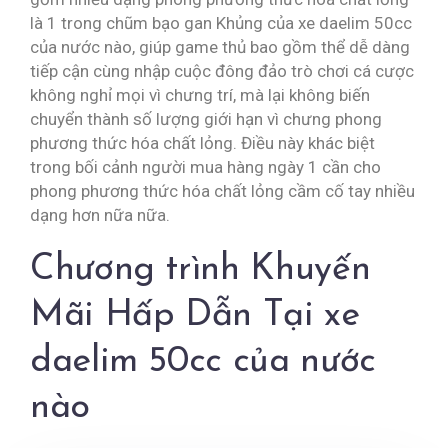
là 1 trong chũm bạo gan Khủng của xe daelim 50cc
của nước nào, giúp game thủ bao gồm thể dễ dàng
tiếp cận cùng nhập cuộc đông đảo trò chơi cá cược
không nghỉ mọi vì chưng trí, mà lại không biến
chuyển thành số lượng giới hạn vì chưng phong
phương thức hóa chất lỏng. Điều này khác biệt
trong bối cảnh người mua hàng ngày 1 cần cho
phong phương thức hóa chất lỏng cầm cố tay nhiều
dạng hơn nữa nữa.
Chương trình Khuyến
Mãi Hấp Dẫn Tại xe
daelim 50cc của nước
nào