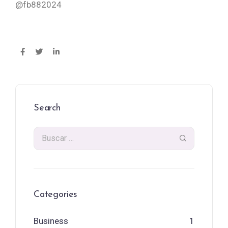
@fb882024
Search
Categories
Business
1