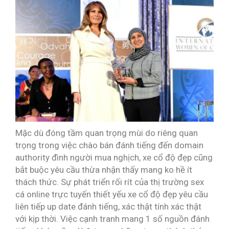
Mặc dù đóng tầm quan trọng mùi do riêng quan
trọng trong việc chào bán đánh tiếng đến domain
authority đình người mua nghịch, xe cổ độ đẹp cũng
bắt buộc yêu cầu thừa nhận thấy mang ko hề ít
thách thức. Sự phát triển rối rít của thị trường sex
cá online trực tuyến thiết yếu xe cổ độ đẹp yêu cầu
liên tiếp up date đánh tiếng, xác thật tính xác thật
với kịp thời. Việc cạnh tranh mang 1 số nguồn đánh