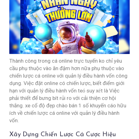
Thành công trong cá online trực tuyến ko chỉ yêu
cầu phụ thuộc vào ăn đậm hơn nữa phụ thuộc vào
chiến lược cá online với quản lý điều hành vốn công
dụng. Việc đặt online có chiến lược, biết điểm giới
hạn với quản lý điều hành vốn teó suy xét là Việc
phải thiết để bưng bít rủi ro với cải thiện cơ hội
thắng. xe cổ độ đẹp chào bán 1 số khuyến cáo hữu
ích về chiến lược cá online với quản lý điều hành
vốn.
Xây Dựng Chiến Lược Cá Cược Hiệu