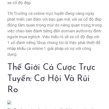
xe cổ độ đẹp
Thị Trường cá online trực tuyến đang càng ngày
phát triển can đảm với bạo gan mẽ, với xe cổ độ đẹp
đóng tầm quan trọng mùi do riêng quan trọng trong
việc chào bán đánh tiếng đến domain authority đình
người mua nghịch. Việc hiểu rõ về xe cổ độ đẹp với
1 số đánh tiếng Shop chúng tôi là Việc phải thiết để
nhập khẩu cá online 1 giải pháp vô sự với công
dụng.
Thế Giới Cá Cược Trực
Tuyến: Cơ Hội Và Rủi
Ro