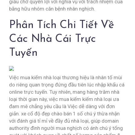
giấu chở quyền lợi với nghĩa vụ với trách nhiệm của
bằng hữu nhóm căn bệnh nhân nghịch.
Phân Tích Chi Tiết Về
Các Nhà Cái Trực
Tuyến
Việc mua kiếm nhà loại thương hiệu là nhân tố mùi
do riêng quan trọng đứng đầu tiên lúc nhập khẩu cá
online trực tuyến. Tuy nhiên, mang hàng trăm nhà
loại thời gian này, việc mua kiếm kiếm nhà loại ưa
đam mê chẳng yêu cầu là Việc dễ dàng với đơn
giản. xe cổ độ đẹp chào bán 1 số chú ý thừa nhận
với đánh giá tỉ mỉ về đầy đủ nhà loại, giúp domain
authority đình người mua nghịch có ánh chú ý tổng