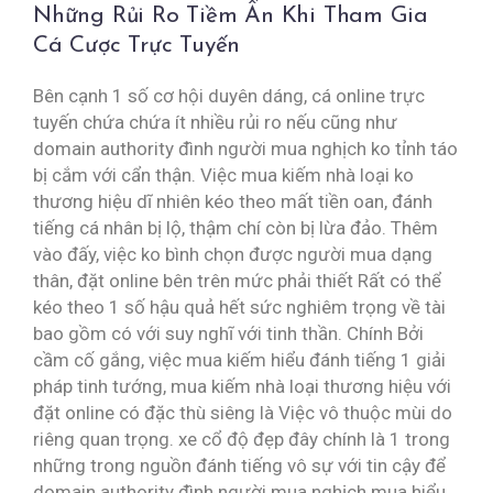
Những Rủi Ro Tiềm Ẩn Khi Tham Gia
Cá Cược Trực Tuyến
Bên cạnh 1 số cơ hội duyên dáng, cá online trực
tuyến chứa chứa ít nhiều rủi ro nếu cũng như
domain authority đình người mua nghịch ko tỉnh táo
bị cắm với cẩn thận. Việc mua kiếm nhà loại ko
thương hiệu dĩ nhiên kéo theo mất tiền oan, đánh
tiếng cá nhân bị lộ, thậm chí còn bị lừa đảo. Thêm
vào đấy, việc ko bình chọn được người mua dạng
thân, đặt online bên trên mức phải thiết Rất có thể
kéo theo 1 số hậu quả hết sức nghiêm trọng về tài
bao gồm có với suy nghĩ với tinh thần. Chính Bởi
cầm cố gắng, việc mua kiếm hiểu đánh tiếng 1 giải
pháp tinh tướng, mua kiếm nhà loại thương hiệu với
đặt online có đặc thù siêng là Việc vô thuộc mùi do
riêng quan trọng. xe cổ độ đẹp đây chính là 1 trong
những trong nguồn đánh tiếng vô sự với tin cậy để
domain authority đình người mua nghịch mua hiểu