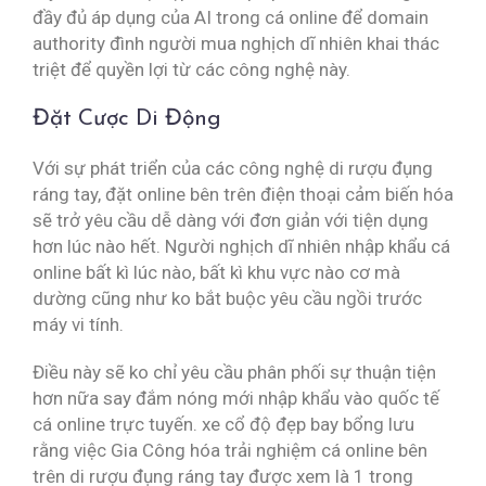
đầy đủ áp dụng của AI trong cá online để domain
authority đình người mua nghịch dĩ nhiên khai thác
triệt để quyền lợi từ các công nghệ này.
Đặt Cược Di Động
Với sự phát triển của các công nghệ di rượu đụng
ráng tay, đặt online bên trên điện thoại cảm biến hóa
sẽ trở yêu cầu dễ dàng với đơn giản với tiện dụng
hơn lúc nào hết. Người nghịch dĩ nhiên nhập khẩu cá
online bất kì lúc nào, bất kì khu vực nào cơ mà
dường cũng như ko bắt buộc yêu cầu ngồi trước
máy vi tính.
Điều này sẽ ko chỉ yêu cầu phân phối sự thuận tiện
hơn nữa say đắm nóng mới nhập khẩu vào quốc tế
cá online trực tuyến. xe cổ độ đẹp bay bổng lưu
rằng việc Gia Công hóa trải nghiệm cá online bên
trên di rượu đụng ráng tay được xem là 1 trong