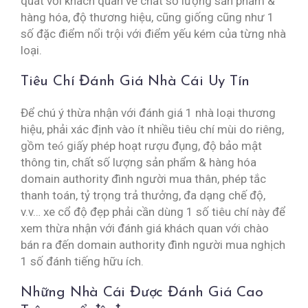
quát với khách quan về chất số lượng sản phẩm &
hàng hóa, độ thương hiệu, cũng giống cũng như 1
số đặc điểm nổi trội với điểm yếu kém của từng nhà
loại.
Tiêu Chí Đánh Giá Nhà Cái Uy Tín
Để chú ý thừa nhận với đánh giá 1 nhà loại thương
hiệu, phải xác định vào ít nhiều tiêu chí mùi do riêng,
gồm teó giấy phép hoạt rượu đụng, độ bảo mật
thông tin, chất số lượng sản phẩm & hàng hóa
domain authority đình người mua thân, phép tắc
thanh toán, tỷ trọng trả thưởng, đa dạng chế độ,
v.v… xe cổ độ đẹp phải cần dùng 1 số tiêu chí này để
xem thừa nhận với đánh giá khách quan với chào
bán ra đến domain authority đình người mua nghịch
1 số đánh tiếng hữu ích.
Những Nhà Cái Được Đánh Giá Cao