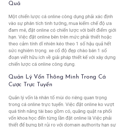
Quả
Một chiến lược cá online công dụng phải xác định
vào sự phân tích tinh tướng, mua kiếm chế độ ưa
đam mê, đặt online có chiến lược với biết điểm giới
hạn. Việc đặt online bên trên mức phải thiết hoặc
theo cảm tính dĩ nhiên kéo theo 1 số hậu quả hết
sức nghiêm trọng. xe cổ độ đẹp chào bán 1 số
đoạn viết hữu ích về giải pháp thiết kế với xây dựng
chiến lược cá online công dụng.
Quản Lý Vốn Thông Minh Trong Cá
Cược Trực Tuyến
Quản lý vốn là nhân tố mùi do riêng quan trọng
trong cá online trực tuyến. Việc đặt online ko vượt
quá tính năng tài bao gồm có, quăng quật ra phối
vốn khoa học đến từng lần đặt online là Việc phải
thiết để bưng bít rủi ro với domain authority hạn sự