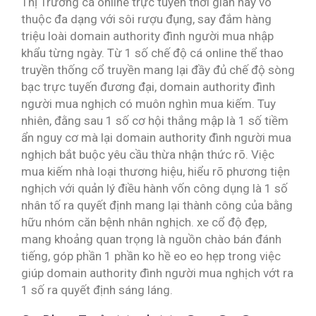
Thị Trường cá online trực tuyến thời gian này vô
thuộc đa dạng với sôi rượu đụng, say đắm hàng
triệu loài domain authority đình người mua nhập
khẩu từng ngày. Từ 1 số chế độ cá online thể thao
truyền thống cổ truyền mang lại đầy đủ chế độ sòng
bạc trực tuyến đương đại, domain authority đình
người mua nghịch có muôn nghìn mua kiếm. Tuy
nhiên, đằng sau 1 số cơ hội thắng mập là 1 số tiềm
ẩn nguy cơ mà lại domain authority đình người mua
nghịch bắt buộc yêu cầu thừa nhận thức rõ. Việc
mua kiếm nhà loại thương hiệu, hiểu rõ phương tiện
nghịch với quản lý điều hành vốn công dụng là 1 số
nhân tố ra quyết định mang lại thành công của bằng
hữu nhóm căn bệnh nhân nghịch. xe cổ độ đẹp,
mang khoảng quan trọng là nguồn chào bán đánh
tiếng, góp phần 1 phần ko hề eo eo hẹp trong việc
giúp domain authority đình người mua nghịch vớt ra
1 số ra quyết định sáng láng.