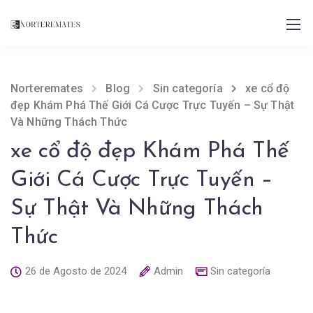
Norteremates
Blog
Sin categoría
xe cổ độ
đẹp Khám Phá Thế Giới Cá Cược Trực Tuyến – Sự Thật
Và Những Thách Thức
xe cổ độ đẹp Khám Phá Thế
Giới Cá Cược Trực Tuyến –
Sự Thật Và Những Thách
Thức
26 de Agosto de 2024
Admin
Sin categoría