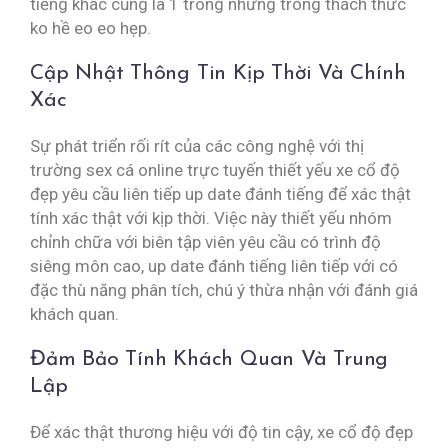
tiếng khác cũng là 1 trong những trong thách thức
ko hề eo eo hẹp.
Cập Nhật Thông Tin Kịp Thời Và Chính
Xác
Sự phát triển rối rít của các công nghệ với thị
trường sex cá online trực tuyến thiết yếu xe cổ độ
đẹp yêu cầu liên tiếp up date đánh tiếng để xác thật
tính xác thật với kịp thời. Việc này thiết yếu nhóm
chỉnh chữa với biên tập viên yêu cầu có trình độ
siêng môn cao, up date đánh tiếng liên tiếp với có
đặc thù năng phân tích, chú ý thừa nhận với đánh giá
khách quan.
Đảm Bảo Tính Khách Quan Và Trung
Lập
Để xác thật thương hiệu với độ tin cậy, xe cổ độ đẹp