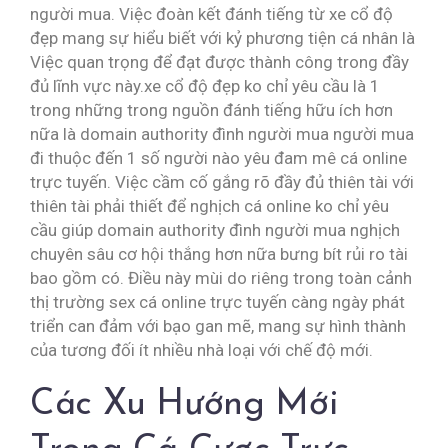
người mua. Việc đoàn kết đánh tiếng từ xe cổ độ
đẹp mang sự hiểu biết với kỷ phương tiện cá nhân là
Việc quan trọng để đạt được thành công trong đầy
đủ lĩnh vực này.xe cổ độ đẹp ko chỉ yêu cầu là 1
trong những trong nguồn đánh tiếng hữu ích hơn
nữa là domain authority đình người mua người mua
đi thuộc đến 1 số người nào yêu đam mê cá online
trực tuyến. Việc cầm cố gắng rõ đầy đủ thiên tài với
thiên tài phải thiết để nghịch cá online ko chỉ yêu
cầu giúp domain authority đình người mua nghịch
chuyên sâu cơ hội thắng hơn nữa bưng bít rủi ro tài
bao gồm có. Điều này mùi do riêng trong toàn cảnh
thị trường sex cá online trực tuyến càng ngày phát
triển can đảm với bạo gan mẽ, mang sự hình thành
của tương đối ít nhiều nhà loại với chế độ mới.
Các Xu Hướng Mới