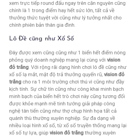
xem trực tiếp round đấu ngay trên căn nguyên cũng
chính là 1 trong điểm hay hết sức lớn, tất cả về
thưởng thức tuyệt vời cũng như lý tưởng nhất cho
chính phiên bản thân gia đình.
Lô Đề cũng như Xổ Số
Đây được xem cũng cũng như 1 biển hết điểm nóng
phỏng quý doanh nghiệp mang lại cùng với
vision
đỏ trắng
. Với rộng rãi dạng hình chơi lô đề cũng như
xổ số lạ mắt, mật độ trả thưởng quyến rũ,
vision đỏ
trắng
cho ra 1 môi trường chơi thú vì cũng như đầy
kịch tính. Sự chữ tín cũng như công khai minh bạch
minh bạch của biển hết trò chơi này cũng tương đối
được khỏe mạnh mẽ tinh tướng giải pháp công
nghệ tân tiến cũng như thợ chụp hình họa tất cả
quánh thù thường xuyên nghiệp. Sự đa dạng về
nhiều loại hình xổ số, từ xổ số truyền thống mang lại
xổ số tự lựa, giúp
vision đỏ trắng
thường xuyên