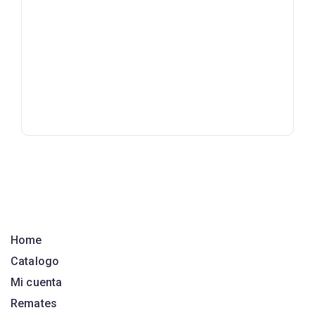
Home
Catalogo
Mi cuenta
Remates