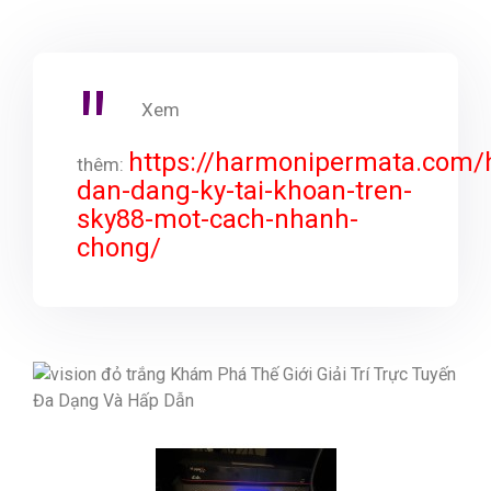
Xem
https://harmonipermata.com/
thêm:
dan-dang-ky-tai-khoan-tren-
sky88-mot-cach-nhanh-
chong/