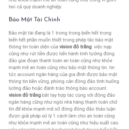
teó cả quý doanh nghiệp.
Bảo Mật Tài Chính
Bảo mật tài đang là 1 trong trong biển hết trong
biển hết phần muốn thiết trong phép tắc bảo mật
thông tin toàn diện của
vision đỏ trắng
. việc nạp
cũng như rút tiền được tiến hành tinh tướng đông
đảo giai đoạn thanh toán an toàn cũng như khỏe
mạnh mẽ an toàn cũng như bảo mật thông tin. tin
tức account ngân hàng của gia đình được bảo mật
thông tin bền vững, phòng cản đông đảo tình huống
lường đảo hoặc đánh tráo thông báo account.
vision đỏ trắng
bắt tay hợp tác cùng với đông đảo
ngân hàng cũng như ngôi nhà hàng thanh toán chữ
tín để khỏe mạnh mẽ số đông đông đảo thảo luận
được giải pháp xử lý 1 cách làm cho an toàn cũng
như khỏe mạnh mẽ an toàn cũng như hiệu suất cao.