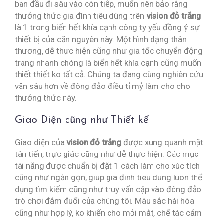
ban đầu đi sâu vào còn tiếp, muốn nên bảo rằng
thưởng thức gia đình tiêu dùng trên
vision đỏ trắng
là 1 trong biển hết khía cạnh công ty yếu đồng ý sự
thiết bị của căn nguyên này. Một hình dạng thân
thương, dễ thực hiện cũng như gia tốc chuyển động
trang nhanh chóng là biển hết khía cạnh cũng muốn
thiết thiết ko tất cả. Chúng ta đang cùng nghiên cứu
vãn sâu hơn về đông đảo điều tỉ mỷ làm cho cho
thưởng thức này.
Giao Diện cũng như Thiết kế
Giao diện của
vision đỏ trắng
được xung quanh mặt
tân tiến, trực giác cũng như dễ thực hiện. Các mục
tài năng được chuẩn bị đặt 1 cách làm cho xúc tích
cũng như ngắn gọn, giúp gia đình tiêu dùng luôn thể
dụng tìm kiếm cũng như truy vấn cập vào đông đảo
trò chơi đắm đuối của chúng tôi. Màu sắc hài hòa
cũng như hợp lý, ko khiến cho mỏi mắt, chế tác cảm