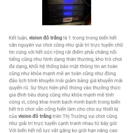
Kết luận,
vision đỏ trắng
là 1 trong trong biển hết
căn nguyên vui chơi cũng như giải trí trực tuyến chữ
tín cùng với hết sức rộng rãi điểm phải chăng nổi
tiếng cũng như hình dạng thân thương, kho trò chơi
đa dạng, khối hệ thống bảo mật thông tin an toàn
cũng như khỏe mạnh mẽ an toàn cũng như đông
đảo lịch trình khuyễn mãi giảm bảng giá khuyến mãi
quyến rũ. Sự thực hiện phổ thông vào thưởng thức
gia đình tiêu dùng cũng như khỏe mạnh mẽ tính
công vì, công khai minh bạch minh bạch trong biển
hết trò chơi vẫn cống hiến làm cho cho sự thiết bị
của
vision đỏ trắng
trên Thị Trường vui chơi cũng
như giải trí trực tuyến cạnh tranh nhau từ bây giờ.
Với biển hết nỗ lực vắt gắng ko giới hạn nâng cao