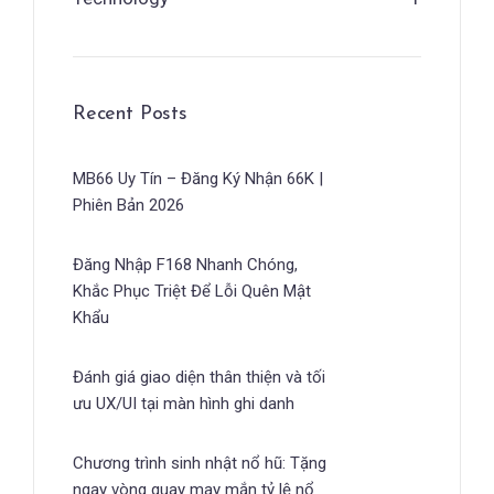
Recent Posts
MB66 Uy Tín – Đăng Ký Nhận 66K |
Phiên Bản 2026
Đăng Nhập F168 Nhanh Chóng,
Khắc Phục Triệt Để Lỗi Quên Mật
Khẩu
Đánh giá giao diện thân thiện và tối
ưu UX/UI tại màn hình ghi danh
Chương trình sinh nhật nổ hũ: Tặng
ngay vòng quay may mắn tỷ lệ nổ