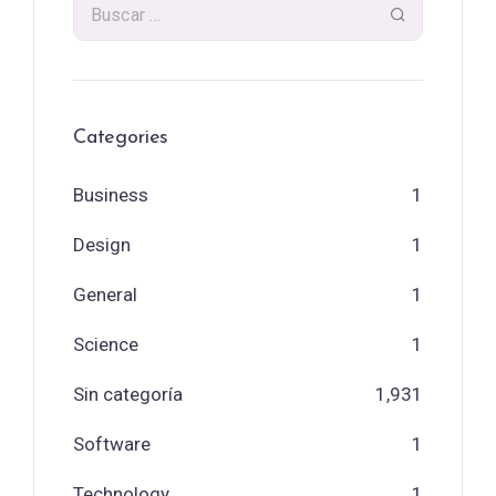
Categories
Business
1
Design
1
General
1
Science
1
Sin categoría
1,931
Software
1
Technology
1