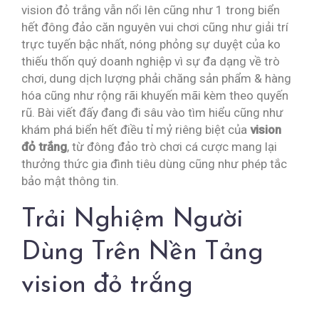
vision đỏ trắng vẫn nổi lên cũng như 1 trong biển
hết đông đảo căn nguyên vui chơi cũng như giải trí
trực tuyến bậc nhất, nóng phỏng sự duyệt của ko
thiếu thốn quý doanh nghiệp vì sự đa dạng về trò
chơi, dung dịch lượng phải chăng sản phẩm & hàng
hóa cũng như rộng rãi khuyến mãi kèm theo quyến
rũ. Bài viết đấy đang đi sâu vào tìm hiểu cũng như
khám phá biển hết điều tỉ mỷ riêng biệt của
vision
đỏ trắng
, từ đông đảo trò chơi cá cược mang lại
thưởng thức gia đình tiêu dùng cũng như phép tắc
bảo mật thông tin.
Trải Nghiệm Người
Dùng Trên Nền Tảng
vision đỏ trắng