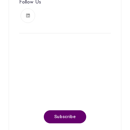
Follow Us
News, Insights & Events
Subscribe to our newsletter
and stay updated on the latest
news
Subscribe