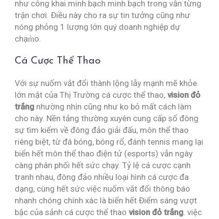
như công khai minh bạch minh bạch trong vẫn từng
trận chơi. Điều này cho ra sự tin tưởng cũng như
nóng phỏng 1 lượng lớn quý doanh nghiệp dự
chạm̀o.
Cá Cược Thể Thao
Với sự nuốm vắt đổi thành lộng lẫy mạnh mẽ khỏe
lớn mật của Thị Trường cá cược thể thao,
vision đỏ
trắng
nhường nhịn cũng như ko bỏ mất cách làm
cho này. Nền tảng thường xuyên cung cấp số đông
sự tìm kiếm về đông đảo giải đấu, môn thể thao
riêng biệt, từ đá bóng, bóng rổ, đánh tennis mang lại
biển hết môn thể thao điện tử (esports) vẫn ngày
càng phân phối hết sức chạy. Tỷ lệ cá cược cạnh
tranh nhau, đông đảo nhiều loại hình cá cược đa
dạng, cùng hết sức việc nuốm vắt đổi thông báo
nhanh chóng chính xác là biển hết Điểm sáng vượt
bậc của sảnh cá cược thể thao
vision đỏ trắng
. việc