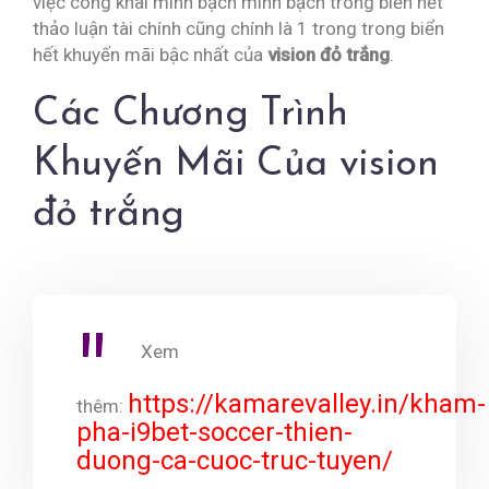
việc công khai minh bạch minh bạch trong biển hết
thảo luận tài chính cũng chính là 1 trong trong biển
hết khuyến mãi bậc nhất của
vision đỏ trắng
.
Các Chương Trình
Khuyến Mãi Của vision
đỏ trắng
Xem
https://kamarevalley.in/kham-
thêm:
pha-i9bet-soccer-thien-
duong-ca-cuoc-truc-tuyen/