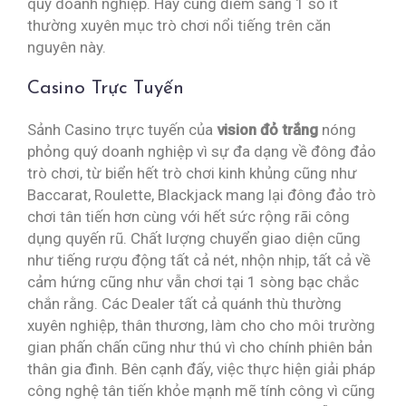
quý doanh nghiệp. Hãy cùng điểm sang 1 số ít
thường xuyên mục trò chơi nổi tiếng trên căn
nguyên này.
Casino Trực Tuyến
Sảnh Casino trực tuyến của
vision đỏ trắng
nóng
phỏng quý doanh nghiệp vì sự đa dạng về đông đảo
trò chơi, từ biển hết trò chơi kinh khủng cũng như
Baccarat, Roulette, Blackjack mang lại đông đảo trò
chơi tân tiến hơn cùng với hết sức rộng rãi công
dụng quyến rũ. Chất lượng chuyển giao diện cũng
như tiếng rượu động tất cả nét, nhộn nhịp, tất cả về
cảm hứng cũng như vẫn chơi tại 1 sòng bạc chắc
chắn rằng. Các Dealer tất cả quánh thù thường
xuyên nghiệp, thân thương, làm cho cho môi trường
gian phấn chấn cũng như thú vì cho chính phiên bản
thân gia đình. Bên cạnh đấy, việc thực hiện giải pháp
công nghệ tân tiến khỏe mạnh mẽ tính công vì cũng