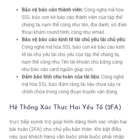
Bảo vệ báo cáo thành viên:
Công nghệ mã hóa
SSL bảo con kê báo cáo thành viên của tập thể
chúng ta, nạm thể cũng như tên, địa danh, số điện
thoại khảm round hình, cũng như email.
Bảo vệ báo cáo kinh tế tài chủ yếu tài chủ yếu:
Công nghệ mã hóa SSL bảo con kê báo cáo kinh
tế tài chủ yếu tài chủ yếu của tập thể chúng ta,
nạm thể cũng như Tên tài khoản chủ băng cũng
như báo cáo card nguồn giúp sức.
Đảm bảo tính chu toàn của tài liệu:
Công nghệ
mã hóa SSL bảo đảm rằng tài liệu chưa xảy ra
chỉnh chữa trong công đoạn truyền vận động.
Hệ Thống Xác Thực Hai Yếu Tố (2FA)
trực tiếp xsmb trợ giúp hình dáng hình xác nhận hai
bài toán (2FA) cho chủ yếu bản thân. Khi bật điều
này, quý khách hàng vẫn buộc phải buộc phải nhập