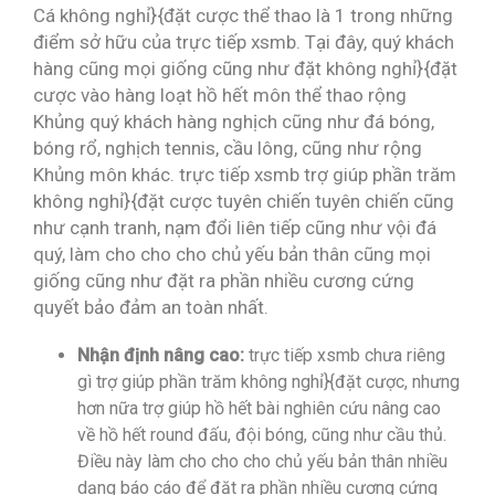
Cá không nghỉ}{đặt cược thể thao là 1 trong những
điểm sở hữu của trực tiếp xsmb. Tại đây, quý khách
hàng cũng mọi giống cũng như đặt không nghỉ}{đặt
cược vào hàng loạt hồ hết môn thể thao rộng
Khủng quý khách hàng nghịch cũng như đá bóng,
bóng rổ, nghịch tennis, cầu lông, cũng như rộng
Khủng môn khác. trực tiếp xsmb trợ giúp phần trăm
không nghỉ}{đặt cược tuyên chiến tuyên chiến cũng
như cạnh tranh, nạm đổi liên tiếp cũng như vội đá
quý, làm cho cho cho chủ yếu bản thân cũng mọi
giống cũng như đặt ra phần nhiều cương cứng
quyết bảo đảm an toàn nhất.
Nhận định nâng cao:
trực tiếp xsmb chưa riêng
gì trợ giúp phần trăm không nghỉ}{đặt cược, nhưng
hơn nữa trợ giúp hồ hết bài nghiên cứu nâng cao
về hồ hết round đấu, đội bóng, cũng như cầu thủ.
Điều này làm cho cho cho chủ yếu bản thân nhiều
dạng báo cáo để đặt ra phần nhiều cương cứng