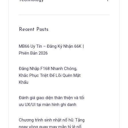
Recent Posts
MB66 Uy Tín – Đăng Ký Nhận 66K |
Phiên Bản 2026
Đăng Nhập F168 Nhanh Chóng,
Khắc Phục Triệt Để Lỗi Quên Mật
Khẩu
Đánh giá giao diện thân thiện và tối
ưu UX/UI tại màn hình ghi danh
Chương trình sinh nhật nổ hũ: Tặng
ngay vòng quay may mắn tỷ lệ nổ