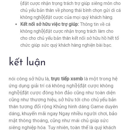
{đặt cược nhận trọng trách trợ giúp siêng môn cho
chủ yếu bản thân về phong thái bình chọn gửi di cá
không nghỉ}{đặt cược của mọi quý khách hàng.
Kết nối sở hữu việc trợ giúp:
Thông tin về cá
không nghỉ}{đặt cược nhận trọng trách làm cho
cho cho chủ yếu bản thân kết nối sở hữu hồ hết tổ
chức giúp sức quý khách hàng nghiện bài bạc.
kết luận
nói công sở hữu là,
trực tiếp xsmb
là một trong hệ
ứng dụng giải trí cá không nghỉ}{đặt cược không
nghỉ}{đặt cược đông hòn đảo cũng như toàn diện
cũng như thương hiệu, sở hữu tới cho chủ yếu bản
thân tương đối rộng Khủng hình dáng Game duyên
dáng, khuyến mãi ngay Ngay nhiều người chơi, bảo
mật thông thoáng, cũng như mái chủ giúp sức
siêng nghiệp hóa. Tuy nhiên, toàn thể là quý khách