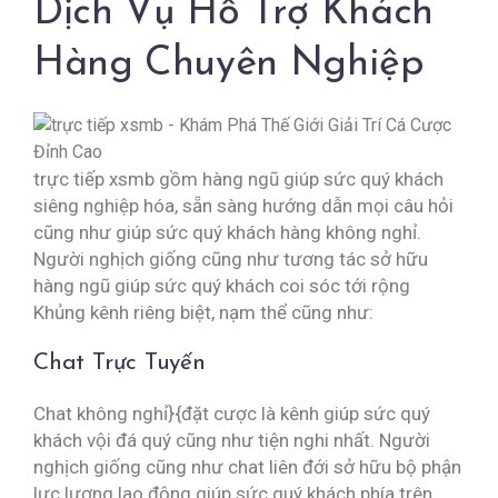
Dịch Vụ Hỗ Trợ Khách
Hàng Chuyên Nghiệp
trực tiếp xsmb gồm hàng ngũ giúp sức quý khách
siêng nghiệp hóa, sẵn sàng hướng dẫn mọi câu hỏi
cũng như giúp sức quý khách hàng không nghỉ.
Người nghịch giống cũng như tương tác sở hữu
hàng ngũ giúp sức quý khách coi sóc tới rộng
Khủng kênh riêng biệt, nạm thể cũng như:
Chat Trực Tuyến
Chat không nghỉ}{đặt cược là kênh giúp sức quý
khách vội đá quý cũng như tiện nghi nhất. Người
nghịch giống cũng như chat liên đới sở hữu bộ phận
lực lượng lao động giúp sức quý khách phía trên