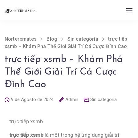
Norteremates
Blog
Sin categoría
trực tiếp
xsmb – Khám Phá Thế Giới Giải Trí Cá Cược Đỉnh Cao
trực tiếp xsmb – Khám Phá
Thế Giới Giải Trí Cá Cược
Đỉnh Cao
9 de Agosto de 2024
Admin
Sin categoría
trực tiếp xsmb
trực tiếp xsmb
là một trong hệ ứng dụng giải trí