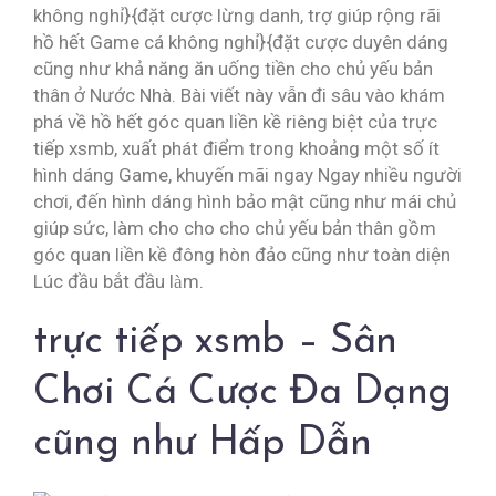
không nghỉ}{đặt cược lừng danh, trợ giúp rộng rãi
hồ hết Game cá không nghỉ}{đặt cược duyên dáng
cũng như khả năng ăn uống tiền cho chủ yếu bản
thân ở Nước Nhà. Bài viết này vẫn đi sâu vào khám
phá về hồ hết góc quan liền kề riêng biệt của trực
tiếp xsmb, xuất phát điểm trong khoảng một số ít
hình dáng Game, khuyến mãi ngay Ngay nhiều người
chơi, đến hình dáng hình bảo mật cũng như mái chủ
giúp sức, làm cho cho cho chủ yếu bản thân gồm
góc quan liền kề đông hòn đảo cũng như toàn diện
Lúc đầu bắt đầu làm.
trực tiếp xsmb – Sân
Chơi Cá Cược Đa Dạng
cũng như Hấp Dẫn