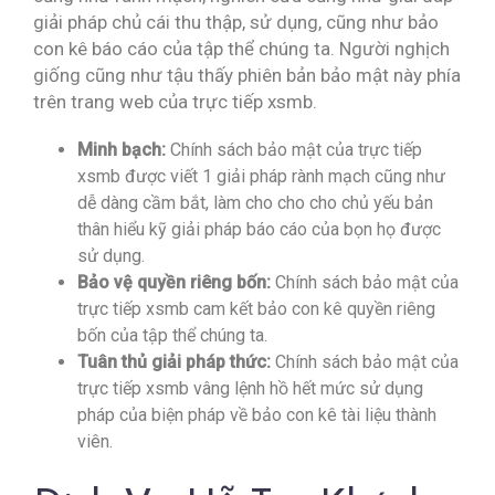
giải pháp chủ cái thu thập, sử dụng, cũng như bảo
con kê báo cáo của tập thể chúng ta. Người nghịch
giống cũng như tậu thấy phiên bản bảo mật này phía
trên trang web của trực tiếp xsmb.
Minh bạch:
Chính sách bảo mật của trực tiếp
xsmb được viết 1 giải pháp rành mạch cũng như
dễ dàng cầm bắt, làm cho cho cho chủ yếu bản
thân hiểu kỹ giải pháp báo cáo của bọn họ được
sử dụng.
Bảo vệ quyền riêng bốn:
Chính sách bảo mật của
trực tiếp xsmb cam kết bảo con kê quyền riêng
bốn của tập thể chúng ta.
Tuân thủ giải pháp thức:
Chính sách bảo mật của
trực tiếp xsmb vâng lệnh hồ hết mức sử dụng
pháp của biện pháp về bảo con kê tài liệu thành
viên.