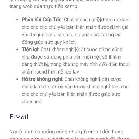
trang web của trực tiếp xsmb.
Phản hồi Cấp Tốc:
Chat không nghỉ}{đặt cược làm
cho cho cho chủ yếu bản thân nhận được đánh giá
vội đá quý trong khoảng bộ phận lực lượng lao
động giúp sức quý khách.
Tiện lợi:
Chat không nghỉ}{đặt cược giống cũng
như được sử dụng phía trên mọi một số ít hình
dáng thiết bị, trong khoảng máy tính đến điện thoại
khảm round hình nỗ lực tay.
Hỗ trợ không nghỉ:
Chat không nghỉ}{đặt cược
đang làm cho được sẵn trước không nghỉ, làm cho
cho cho chủ yếu bản thân nhận được giúp sức
chưa ngờ.
E-Mail
Người nghịch giống cũng như gửi email đến hàng