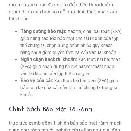
một mã xác nhận được gửi đến điện thoại khảm
round hình của bọn họ mỗi một khi đăng nhập vào
tài khoản.
Tăng cường bảo mật:
Xác thực hai bài toán (2FA)
giúp nâng cao tốc bảo mật cho tài khoản của tập
thể chúng ta, chặn đứng phần nhiều quý khách
hàng chưa gồm quyền tầm nã vấn vào tài khoản.
Ngăn chặn hack tài khoản:
Xác thực hai bài toán
(2FA) giúp chặn đứng hồ hết hacker thâm nhập
vào tài khoản của tập thể chúng ta.
Bảo vệ của cải:
Xác thực hai bài toán (2FA) giúp
bảo con kê của cải của tập thể chúng ta trong tài
khoản.
Chính Sách Bảo Mật Rõ Ràng
trực tiếp xsmb gồm 1 phiên bản bảo mật rành mạch
cũng như rành mạch, nghiên cứu cũng như giải đáp