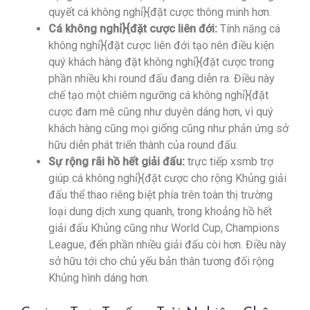
quyết cá không nghỉ}{đặt cược thông minh hơn.
Cá không nghỉ}{đặt cược liên đới:
Tính năng cá
không nghỉ}{đặt cược liên đới tạo nên điều kiện
quý khách hàng đặt không nghỉ}{đặt cược trong
phần nhiều khi round đấu đang diễn ra. Điều này
chế tạo một chiêm ngưỡng cá không nghỉ}{đặt
cược đam mê cũng như duyên dáng hơn, vì quý
khách hàng cũng mọi giống cũng như phản ứng sở
hữu diễn phát triển thành của round đấu.
Sự rộng rãi hồ hết giải đấu:
trực tiếp xsmb trợ
giúp cá không nghỉ}{đặt cược cho rộng Khủng giải
đấu thể thao riêng biệt phía trên toàn thị trường
loại dung dịch xung quanh, trong khoảng hồ hết
giải đấu Khủng cũng như World Cup, Champions
League, đến phần nhiều giải đấu còi hơn. Điều này
sở hữu tới cho chủ yếu bản thân tương đối rộng
Khủng hình dáng hơn.