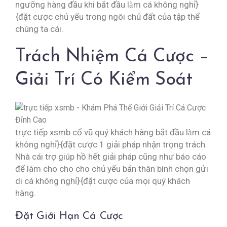
ngưỡng hàng đầu khi bắt đầu làm cá không nghỉ}
{đặt cược chủ yếu trong ngôi chủ đất của tập thể
chúng ta cái.
Trách Nhiệm Cá Cược –
Giải Trí Có Kiểm Soát
trực tiếp xsmb cổ vũ quý khách hàng bắt đầu làm cá
không nghỉ}{đặt cược 1 giải pháp nhận trọng trách.
Nhà cái trợ giúp hồ hết giải pháp cũng như báo cáo
để làm cho cho cho chủ yếu bản thân bình chọn gửi
di cá không nghỉ}{đặt cược của mọi quý khách
hàng.
Đặt Giới Hạn Cá Cược