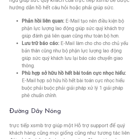
ngũ giúp sức quý khách của trực tiếp xsmb để được
hướng dẫn hồ hết câu hỏi hoặc phải giúp sức.
Phản hồi liên quan:
E-Mail tạo nên điều kiện bộ
phận lực lượng lao động giúp sức quý khách trợ
giúp đánh giá liên quan cũng như toàn bộ hơn.
Lưu trữ báo cáo:
E-Mail làm cho cho cho chủ yếu
bản thân cũng như bộ phận lực lượng lao động
giúp sức quý khách lưu lại báo cáo chuyển giao
thông.
Phù hợp sở hữu hồ hết bài toán cực nhọc hiểu:
E-Mail hợp sở hữu hồ hết bài toán cực nhọc hiểu
buộc phải buộc phải giải pháp xử lý 1 giải pháp
phê chuẩn chỉnh.
Đường Dây Nóng
trực tiếp xsmb trợ giúp một Hỗ trợ support để quý
khách hàng cũng mọi giống cũng như tương tác liên