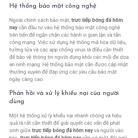
Hệ thống bảo mật công nghệ
Ngoài chính sách bảo mật,
trưc tiếp bóng đá hôm
nay
cần đầu tư vào hệ thống bảo mật công nghệ
tiên tiến để ngăn chặn các hành vi gian lận và tấn
công mạng. Việc sử dụng hệ thống mã hóa dữ liệu,
tường lửa và các app chống virus là điều cần thiết
để bảo vệ thông tin người dùng khỏi các mối đe dọa
an ninh mạng. Hệ thống bảo mật cần được cập nhật
thường xuyên để đáp ứng các yêu cầu bảo mật
ngày càng cao.
Phản hồi và xử lý khiếu nại của người
dùng
Một hệ thống xử lý khiếu nại nhanh chóng và hiệu
quả là rất cần thiết để giải quyết các vấn đề phát
sinh giữa
trưc tiếp bóng đá hôm nay
và người vào
kèo.
trưc tiếp bóng đá hôm nay
cần có một đội ngũ