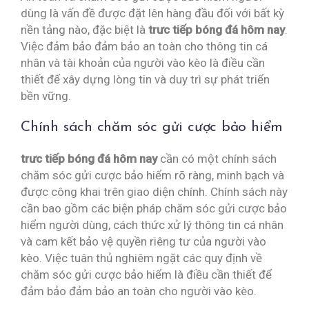
dùng là vấn đề được đặt lên hàng đầu đối với bất kỳ
nền tảng nào, đặc biệt là
trưc tiếp bóng đá hôm nay
.
Việc đảm bảo đảm bảo an toàn cho thông tin cá
nhân và tài khoản của người vào kèo là điều cần
thiết để xây dựng lòng tin và duy trì sự phát triển
bền vững.
Chính sách chăm sóc gửi cược bảo hiểm
trưc tiếp bóng đá hôm nay
cần có một chính sách
chăm sóc gửi cược bảo hiểm rõ ràng, minh bạch và
được công khai trên giao diện chính. Chính sách này
cần bao gồm các biện pháp chăm sóc gửi cược bảo
hiểm người dùng, cách thức xử lý thông tin cá nhân
và cam kết bảo vệ quyền riêng tư của người vào
kèo. Việc tuân thủ nghiêm ngặt các quy định về
chăm sóc gửi cược bảo hiểm là điều cần thiết để
đảm bảo đảm bảo an toàn cho người vào kèo.