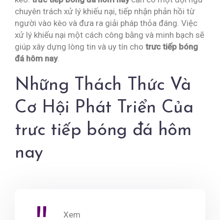
chuyên trách xử lý khiếu nại, tiếp nhận phản hồi từ
người vào kèo và đưa ra giải pháp thỏa đáng. Việc
xử lý khiếu nại một cách công bằng và minh bạch sẽ
giúp xây dựng lòng tin và uy tín cho
trưc tiếp bóng
đá hôm nay
.
Những Thách Thức Và
Cơ Hội Phát Triển Của
trưc tiếp bóng đá hôm
nay
Xem