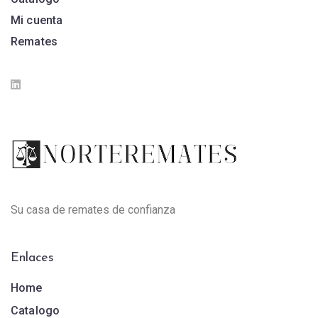
Mi cuenta
Remates
Su casa de remates de confianza
Enlaces
Home
Catalogo