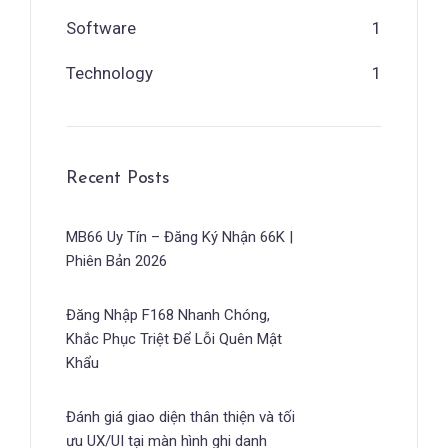
Software
1
Technology
1
Recent Posts
MB66 Uy Tín – Đăng Ký Nhận 66K |
Phiên Bản 2026
Đăng Nhập F168 Nhanh Chóng,
Khắc Phục Triệt Để Lỗi Quên Mật
Khẩu
Đánh giá giao diện thân thiện và tối
ưu UX/UI tại màn hình ghi danh