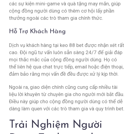
các sự kiện mini-game và quà tặng may mắn, giúp
cộng đồng người dùng có thêm cơ hội lấy phần
thưởng ngoài các trò tham gia chính thức.
Hỗ Trợ Khách Hàng
Dịch vụ khách hàng tại keo 88 bet được nhận xét rất
cao. Đội ngũ tư vấn luôn sẵn sàng 24/7 để giải đáp
mọi thắc mắc của cộng đồng người dùng. Họ có
thể liên hệ qua chat trực tiếp, email hoặc điện thoại,
đảm bảo rằng mọi vấn đề đều được xử lý kịp thời.
Ngoài ra, giao diện chính cũng cung cấp nhiều tài
liệu lời khuyên từ chuyên gia cho người mới bắt đầu.
Điều này giúp cho cộng đồng người dùng có thể dễ
dàng làm quen với các trò tham gia và quy trình bet.
Trải Nghiệm Người