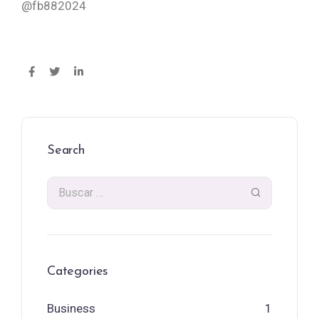
@fb882024
Search
Categories
Business
1