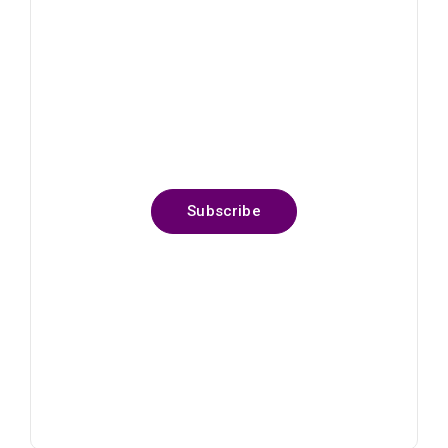
News, Insights & Events
Subscribe to our newsletter
and stay updated on the latest
news
Subscribe