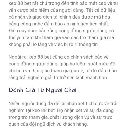
keo 88 bet rất chú trọng đến tính bảo mật cao và tư
vấn cược bảo hiểm của người dùng. Tất cả dữ liệu
cá nhân và giao dịch tài chính đều được mã hóa
bằng công nghệ đảm bảo an ninh tiên tiến nhất.
Điều này đảm bảo rằng cộng đồng người dùng có
thể yên tâm khi tham gia vào các trò tham gia mà
không phải lo lắng về việc bị rò rỉ thông tin.
Ngoài ra, keo 88 bet cũng có chính sách bảo vệ
cộng đồng người dùng, giúp họ kiểm soát mức độ
chi tiêu và thời gian tham gia game, từ đó đảm bảo
rằng trải nghiệm giải trí trở nên lành mạnh hơn.
Đánh Giá Từ Người Chơi
Nhiều người dùng đã để lại nhận xét tích cực về trải
nghiệm tại keo 88 bet. Họ nhận xét về sự đa dạng
trong trò tham gia, chất lượng dịch vụ và sự trực
quan của đội ngũ dịch vụ khách hàng.