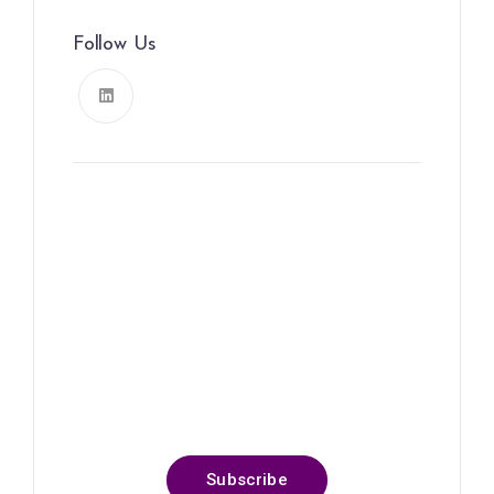
Follow Us
News, Insights & Events
Subscribe to our newsletter
and stay updated on the latest
news
Subscribe