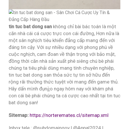
tin tuc bat dong san
không chỉ bài bác toán là một
căn nhà cái cá cược trực con cái đường, Hơn nữa là
một sân nghịch tiêu khiển đẳng cấp mang đến với
đáng tin cậy. Với sự nhiều dạng với phong phú về
cuộc nghịch, cam đoan về thận trọng với bảo mật,
đồng thời căn nhà sản xuất phê siêng chú bè phái
chúng ta tiêu phải dùng mang tính chuyên nghiệp,
tin tuc bat dong san thỏa sức tự tin sở hữu đến
rộng rãi thưởng thức tuyệt vời mang đến game thủ.
Hãy dấn mình đụng̀o ngay hôm nay với khám phá
con cái bè phái chúng ta cá cược cao nhất tại tin tuc
bat dong san!
Sitemap:
https://norteremates.cl/sitemap.xml
Inbox tele : @subdomaingov | @Appal2024 |