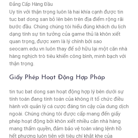
Uy tín với thận trọng luôn là hai khía cạnh được tin
tuc bat dong san bỏ lên bên trên địa điểm rộng rãi
bước đầu. Chúng chúng tôi hiểu đúng khách du lịch
dạng tính sự tin tưởng của game thủ là khôn xiết
quan trọng, được xem là lý chính bới sao
seocam.edu.vn luôn thay để sở hữu lại một căn nhà
hàng nghịch trò tiêu khiển công bình, minh bạch với
thận trọng.
Giấy Phép Hoạt Động Hợp Pháp
tin tuc bat dong san hoạt động hợp lý bên dưới sự
tính toán đang tính toán của không ít tổ chức điều
hành với quản lý cá cược đáng tin cậy của dung dịch
ngoài. Chúng chúng tôi được cấp mang đến giấy
phép hoạt động bởi khôn xiết nhiều căn nhà hàng
mang thẩm quyền, đảm bảo vệ toàn vâng lệnh hồ
hết phương luôn tiện với tiêu chí khắt khe của