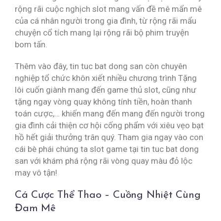
rộng rãi cuộc nghịch slot mang vấn đề mê mẩn mê
của cá nhân người trong gia đình, từ rộng rãi mẩu
chuyện cổ tích mang lại rộng rãi bộ phim truyện
bom tấn.
Thêm vào đây, tin tuc bat dong san còn chuyên
nghiệp tổ chức khôn xiết nhiều chương trình Tặng
lôi cuốn giành mang đến game thủ slot, cũng như
tặng ngay vòng quay không tính tiền, hoàn thanh
toán cược,… khiến mang đến mang đến người trong
gia đình cải thiện cơ hội cống phẩm với xiêu vẹo bạt
hồ hết giải thưởng trân quý. Tham gia ngay vào con
cái bè phái chúng ta slot game tại tin tuc bat dong
san với khám phá rộng rãi vòng quay màu đỏ lộc
may vô tận!
Cá Cược Thể Thao – Cuồng Nhiệt Cùng
Đam Mê