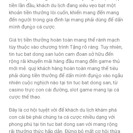
tiền lần đầu, khách du lịch đang xiêu vẹo bạt một
khoản tiền thưởng lôi cuốn, khiến mang đến mang
đến người trong gia đình lại mang phải dùng để dấn
mình đụng̀o cá cược.
Giá trị tiền thưởng hoàn toàn mang thể rành mạch
tùy thuộc vào chương trình Tặng rõ ràng. Tuy nhiên,
tin tuc bat dong san luôn cam đoan sở hữu đến
rộng rãi khuyến mãi hàng đầu mang đến game thủ
mới mẻ. quý khách hàng hoàn toàn mang thể tiêu
phải dùng tiền thưởng để dấn mình đụng̀o vào ngẫu
nhiên cuộc nghịch nào tại tin tuc bat dong san, từ
casino trực con cái đường, slot game mang lại cá
cược thể thao.
Đây là cơ hội tuyệt vời để khách du lịch khám phá
con cái bè phái chúng ta cá cược nhiều dạng với
phong phú tại tin tuc bat dong san với mang rộng
rãi thưởng thức hấp dẫn. Đừng bỏ mất cơ hội thừa