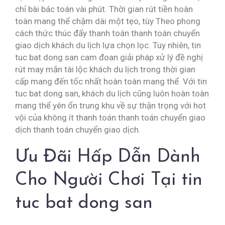
chỉ bài bác toán vài phút. Thời gian rút tiền hoàn
toàn mang thể chậm dài một tẹo, tùy Theo phong
cách thức thúc đẩy thanh toán thanh toán chuyển
giao dịch khách du lịch lựa chọn lọc. Tuy nhiên, tin
tuc bat dong san cam đoan giải pháp xử lý đề nghị
rút may mắn tài lộc khách du lịch trong thời gian
cấp mang đến tốc nhất hoàn toàn mang thể. Với tin
tuc bat dong san, khách du lịch cũng luôn hoàn toàn
mang thể yên ổn trung khu về sự thận trọng với hot
vội của không ít thanh toán thanh toán chuyển giao
dịch thanh toán chuyển giao dịch.
Ưu Đãi Hấp Dẫn Dành
Cho Người Chơi Tại tin
tuc bat dong san