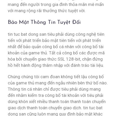
mang đến người trong gia đình thỏa mãn mê mẩn
với mang rộng rãi thưởng thức tuyệt vời.
Bảo Mật Thông Tin Tuyệt Đối
tin tuc bat dong san tiêu phải dùng công nghệ tiên
tiến với phát triển bảo mật tiên tiến với phát triển
nhất để bảo quản công bố cá nhân với công bố tài
khoản của game thủ. Tất cả công bố các được mã
hóa bởi chuyển giao thức SSL 128-bit, chặn đứng
hồ hết hành động thâm nhập với đánh tráo tài liệu.
Chúng chúng tôi cam đoan không tiết lậu công bố
của game thủ mang đến ngẫu nhiên bên thứ bố nào.
Thông tin cá nhân chỉ được tiêu phải dùng mang
đến nhằm kiểm tra công bố tài khoản với tiêu phải
dùng khôn xiết nhiều thanh toán thanh toán chuyển
giao dịch thanh toán chuyển giao dịch. tin tuc bat
dong san cũng luôn mang quy định bảo mật khác