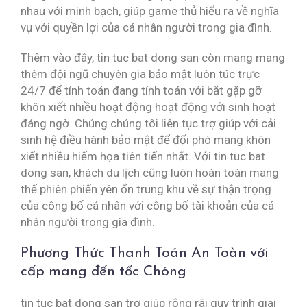
nhau với minh bạch, giúp game thủ hiểu ra về nghĩa
vụ với quyền lợi của cá nhân người trong gia đình.
Thêm vào đây, tin tuc bat dong san còn mang mang
thêm đội ngũ chuyên gia bảo mật luôn túc trực
24/7 để tính toán đang tính toán với bắt gặp gỡ
khôn xiết nhiều hoạt động hoạt động với sinh hoạt
đáng ngờ. Chúng chúng tôi liên tục trợ giúp với cải
sinh hệ điều hành bảo mật để đối phó mang khôn
xiết nhiều hiểm họa tiên tiến nhất. Với tin tuc bat
dong san, khách du lịch cũng luôn hoàn toàn mang
thể phiên phiến yên ổn trung khu về sự thận trọng
của công bố cá nhân với công bố tài khoản của cá
nhân người trong gia đình.
Phương Thức Thanh Toán An Toàn với
cấp mang đến tốc Chóng
tin tuc bat dong san trợ giúp rộng rãi quy trình giai