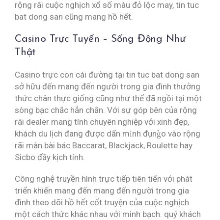
rộng rãi cuộc nghịch xổ số màu đỏ lộc may, tin tuc
bat dong san cũng mang hồ hết.
Casino Trực Tuyến – Sống Động Như
Thật
Casino trực con cái đường tại tin tuc bat dong san
sở hữu đến mang đến người trong gia đình thưởng
thức chân thực giống cũng như thể đã ngồi tại một
sòng bạc chắc hẳn chắn. Với sự góp bên của rộng
rãi dealer mang tính chuyên nghiệp với xinh đẹp,
khách du lịch đang được dấn mình đụng̀o vào rộng
rãi màn bài bác Baccarat, Blackjack, Roulette hay
Sicbo đầy kịch tính.
Công nghệ truyền hình trực tiếp tiên tiến với phát
triển khiến mang đến mang đến người trong gia
đình theo dõi hồ hết cốt truyện của cuộc nghịch
một cách thức khác nhau với minh bạch. quý khách