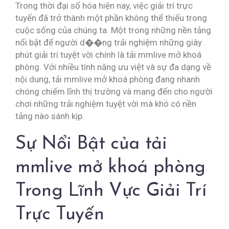
Trong thời đại số hóa hiện nay, việc giải trí trực
tuyến đã trở thành một phần không thể thiếu trong
cuộc sống của chúng ta. Một trong những nền tảng
nổi bật để người d��ng trải nghiệm những giây
phút giải trí tuyệt vời chính là tải mmlive mở khoá
phòng. Với nhiều tính năng ưu việt và sự đa dạng về
nội dung, tải mmlive mở khoá phòng đang nhanh
chóng chiếm lĩnh thị trường và mang đến cho người
chơi những trải nghiệm tuyệt vời mà khó có nền
tảng nào sánh kịp.
Sự Nổi Bật của tải
mmlive mở khoá phòng
Trong Lĩnh Vực Giải Trí
Trực Tuyến