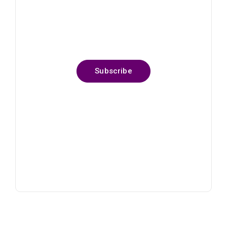
Subscribe to our newsletter
and stay updated on the latest
news
Subscribe