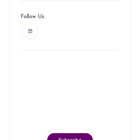
Follow Us
News, Insights & Events
Subscribe to our newsletter
and stay updated on the latest
news
Subscribe