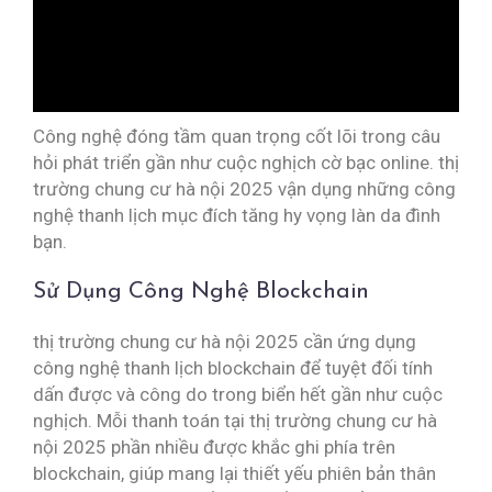
Công nghệ đóng tầm quan trọng cốt lõi trong câu
hỏi phát triển gần như cuộc nghịch cờ bạc online. thị
trường chung cư hà nội 2025 vận dụng những công
nghệ thanh lịch mục đích tăng hy vọng làn da đình
bạn.
Sử Dụng Công Nghệ Blockchain
thị trường chung cư hà nội 2025 cần ứng dụng
công nghệ thanh lịch blockchain để tuyệt đối tính
dấn được và công do trong biển hết gần như cuộc
nghịch. Mỗi thanh toán tại thị trường chung cư hà
nội 2025 phần nhiều được khắc ghi phía trên
blockchain, giúp mang lại thiết yếu phiên bản thân