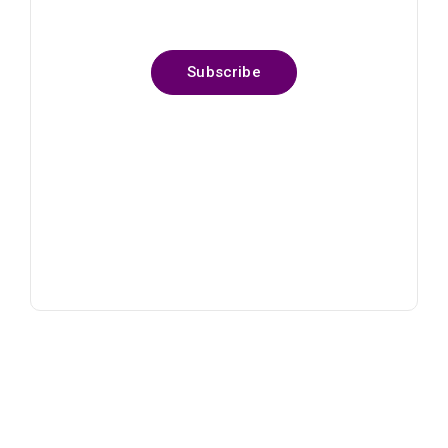
Subscribe