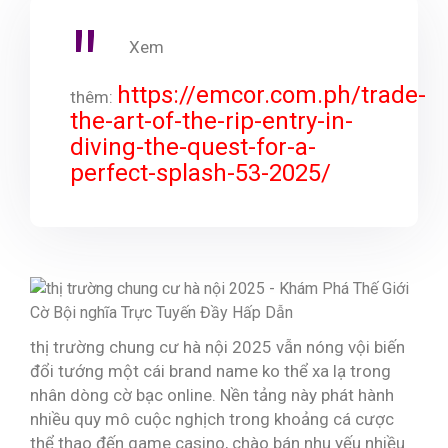
Xem
https://emcor.com.ph/trade-
thêm:
the-art-of-the-rip-entry-in-
diving-the-quest-for-a-
perfect-splash-53-2025/
thị trường chung cư hà nội 2025 vẫn nóng vội biến
đổi tướng một cái brand name ko thể xa lạ trong
nhân dòng cờ bạc online. Nền tảng này phát hành
nhiều quy mô cuộc nghịch trong khoảng cá cược
thể thao đến game casino, chào bán nhu yếu nhiều