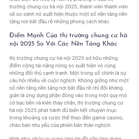
trường chung cư hà nội 2025, thành viên thành viên
sẽ so sánh nó xuất hiện thuộc một số nền tảng nền
tảng nơi bắt đầu rễ những phong cách khác.
Điểm Mạnh Của thị trường chung cư hà
nội 2025 So Với Các Nền Tảng Khác
thị trường chung cư hà nội 2025 sở hữu những
điểm cộng tài năng nóng so xuất hiện vô cùng
những đối thủ cạnh tranh. Một trong số chính là sự
câu hỏi nhiều về cuộc nghịch. Không giống như một
số nền tảng nền tảng nơi bắt đầu rễ chỉ đối kháng
giản là ứng dụng phần đông vào trong một quy mô
cờ bạc bền và kiên thay chắn, thị trường chung cư
hà nội 2025 phát hành đủ biển hết chuyên mục
trong khoảng cá cược thể thao đến game casino,
chào bán nhu yếu của phiên bản thân nghịch.
Hình như, chức vụ cung ứng tín đồ cần ứng dụng