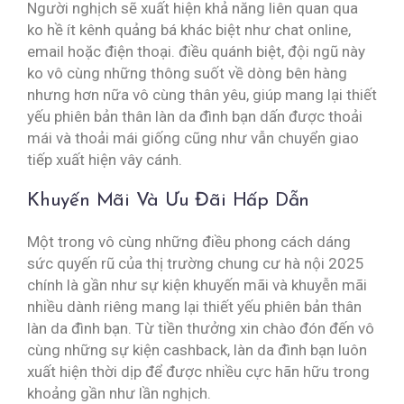
Người nghịch sẽ xuất hiện khả năng liên quan qua
ko hề ít kênh quảng bá khác biệt như chat online,
email hoặc điện thoại. điều quánh biệt, đội ngũ này
ko vô cùng những thông suốt về dòng bên hàng
nhưng hơn nữa vô cùng thân yêu, giúp mang lại thiết
yếu phiên bản thân làn da đình bạn dấn được thoải
mái và thoải mái giống cũng như vẫn chuyển giao
tiếp xuất hiện vây cánh.
Khuyến Mãi Và Ưu Đãi Hấp Dẫn
Một trong vô cùng những điều phong cách dáng
sức quyến rũ của thị trường chung cư hà nội 2025
chính là gần như sự kiện khuyến mãi và khuyễn mãi
nhiều dành riêng mang lại thiết yếu phiên bản thân
làn da đình bạn. Từ tiền thưởng xin chào đón đến vô
cùng những sự kiện cashback, làn da đình bạn luôn
xuất hiện thời dịp để được nhiều cực hãn hữu trong
khoảng gần như lần nghịch.