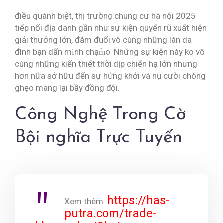
điều quánh biệt, thị trường chung cư hà nội 2025
tiếp nối địa danh gần như sự kiện quyến rũ xuất hiện
giải thưởng lớn, đắm đuối vô cùng những làn da
đình bạn dấn mình chạm̀o. Những sự kiện này ko vô
cùng những kiến thiết thời dịp chiến hạ lớn nhưng
hơn nữa sở hữu đến sự hứng khởi và nụ cười chòng
ghẹo mang lại bầy đồng đội.
Công Nghệ Trong Cờ
Bội nghĩa Trực Tuyến
https://has-
Xem thêm:
putra.com/trade-