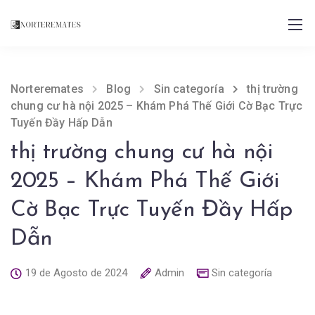
Norteremates
Blog
Sin categoría
thị trường
chung cư hà nội 2025 – Khám Phá Thế Giới Cờ Bạc Trực
Tuyến Đầy Hấp Dẫn
thị trường chung cư hà nội
2025 – Khám Phá Thế Giới
Cờ Bạc Trực Tuyến Đầy Hấp
Dẫn
19 de Agosto de 2024
Admin
Sin categoría