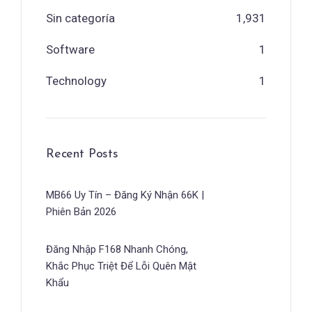
Sin categoría
1,931
Software
1
Technology
1
Recent Posts
MB66 Uy Tín – Đăng Ký Nhận 66K |
Phiên Bản 2026
Đăng Nhập F168 Nhanh Chóng,
Khắc Phục Triệt Để Lỗi Quên Mật
Khẩu