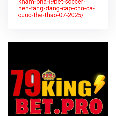
kham-pha-i9bet-soccer-
nen-tang-dang-cap-cho-ca-
cuoc-the-thao-07-2025/