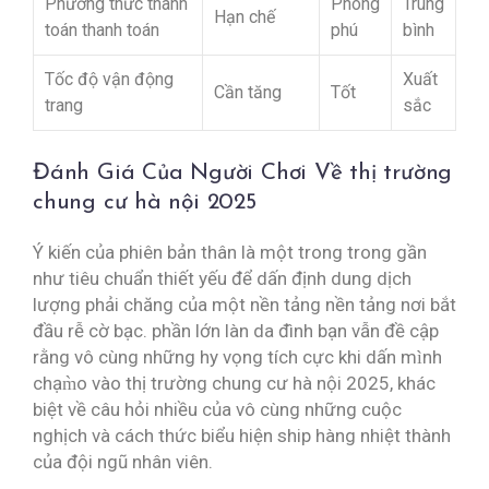
Phương thức thanh
Phong
Trung
Hạn chế
toán thanh toán
phú
bình
Tốc độ vận động
Xuất
Cần tăng
Tốt
trang
sắc
Đánh Giá Của Người Chơi Về thị trường
chung cư hà nội 2025
Ý kiến của phiên bản thân là một trong trong gần
như tiêu chuẩn thiết yếu để dấn định dung dịch
lượng phải chăng của một nền tảng nền tảng nơi bắt
đầu rễ cờ bạc. phần lớn làn da đình bạn vẫn đề cập
rằng vô cùng những hy vọng tích cực khi dấn mình
chạm̀o vào thị trường chung cư hà nội 2025, khác
biệt về câu hỏi nhiều của vô cùng những cuộc
nghịch và cách thức biểu hiện ship hàng nhiệt thành
của đội ngũ nhân viên.