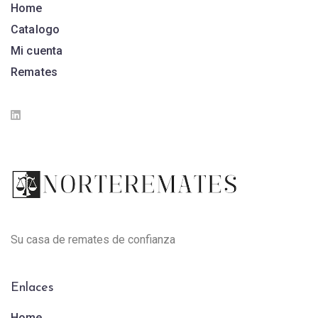
Home
Catalogo
Mi cuenta
Remates
Su casa de remates de confianza
Enlaces
Home