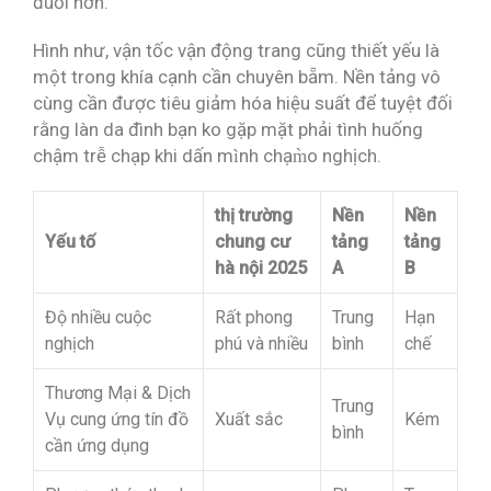
đuối hơn.
Hình như, vận tốc vận động trang cũng thiết yếu là
một trong khía cạnh cần chuyên bẵm. Nền tảng vô
cùng cần được tiêu giảm hóa hiệu suất để tuyệt đối
rằng làn da đình bạn ko gặp mặt phải tình huống
chậm trễ chạp khi dấn mình chạm̀o nghịch.
thị trường
Nền
Nền
Yếu tố
chung cư
tảng
tảng
hà nội 2025
A
B
Độ nhiều cuộc
Rất phong
Trung
Hạn
nghịch
phú và nhiều
bình
chế
Thương Mại & Dịch
Trung
Vụ cung ứng tín đồ
Xuất sắc
Kém
bình
cần ứng dụng