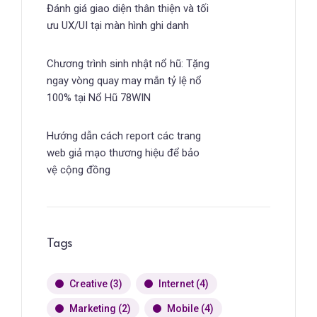
Đánh giá giao diện thân thiện và tối
ưu UX/UI tại màn hình ghi danh
Chương trình sinh nhật nổ hũ: Tặng
ngay vòng quay may mắn tỷ lệ nổ
100% tại Nổ Hũ 78WIN
Hướng dẫn cách report các trang
web giả mạo thương hiệu để bảo
vệ cộng đồng
Tags
Creative
(3)
Internet
(4)
Marketing
(2)
Mobile
(4)