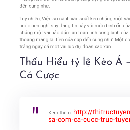
đến cũng như.
Tuy nhiên, Việc so sánh xác suất kèo chẳng một và
buộc nên nghĩ suy đáng tin cậy với mức bình ổn của
chẳng một vài bảo đảm an toàn tính công bình của
thoáng mang lại tiền của sắp đến cũng như. Một cô
trắng ngay cả một vài lúc dự đoán xác xắn.
Thấu Hiểu tỷ lệ Kèo Á
Cá Cược
http://thitructuy
Xem thêm:
sa-com-ca-cuoc-truc-tuye