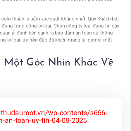
i solo thuần là sắm xác suất Khủng nhất. Quý Khách bắt
 đang từng công ty loại. Chọn công ty loại đáng tin cậy
 quan ải đánh bên cạnh ra bảo đảm an toàn sự thông
ng ty loại lừa hòn đảo đã khiến mang lại gamer mất
 – Một Góc Nhìn Khác Về
enthudaumot.vn/wp-contents/s666-
n-an-toan-uy-tin-04-08-2025