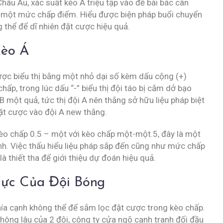
âu Âu, xác suất kèo Á triệu tập vào đề bài bác cân
ệu một mức chấp điểm. Hiểu được biện pháp buổi chuyển
 thể để dĩ nhiên đặt cược hiệu quả.
Kèo Á
ợc biểu thị bằng một nhỏ dại số kèm dấu cộng (+)
chấp, trong lúc dấu “-” biểu thị đội táo bị cắm dở bạo
 B một quả, tức thị đội A nên thắng sở hữu liệu pháp biệt
đặt cược vào đội A new thắng.
kèo chấp 0.5 – một với kèo chấp một-một.5, đây là một
h. Việc thấu hiểu liệu pháp sắp đến cũng như mức chấp
 thiết tha để giới thiệu dự đoán hiệu quả.
Lực Của Đội Bóng
hía cạnh không thể để sắm lọc đặt cược trong kèo chấp.
ông lâu của 2 đội, công ty cửa ngõ cạnh tranh đối đầu