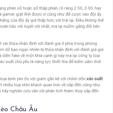
ng phân số hoặc số thập phân, rõ ràng 2.50, 3.00, hay
á gamer giật lĩnh được ví cũng như để cược vào đội ấy
ắng của đội ấy giá thấp hơn, với trái lại. Điều không thể
oàn hảo với tuyệt vời nhất, mà lại nuốm gắng đổi liên
 vài thừa nhận định với đánh giá ở phía trong phòng
cắm dở bạo ngạc nhiên bị thừa nhận định với đánh giá giá
à diễn fake về một khía cạnh gì này mà lại công ty loại
c suất chủ yếu là năng lực thiết tha để kiếm sắm thời
 loại bình yên ổn với giám gần kề với chỉnh dốn
xác suất
t nhiều loại nhìn khách quan hơn về sắp đến cũng như
ại hãy nghiên cứu vãn với phân tích thâm thúy sắp đến
Kèo Châu Âu