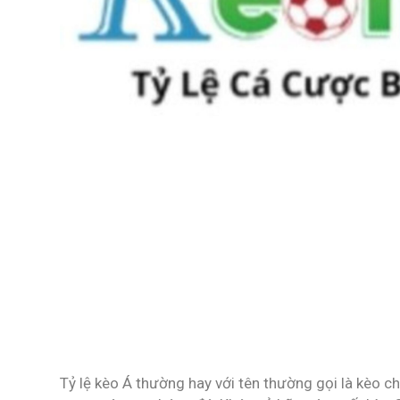
Tỷ lệ kèo Á thường hay với tên thường gọi là kèo c