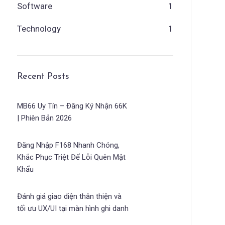
Software
1
Technology
1
Recent Posts
MB66 Uy Tín – Đăng Ký Nhận 66K
| Phiên Bản 2026
Đăng Nhập F168 Nhanh Chóng,
Khắc Phục Triệt Để Lỗi Quên Mật
Khẩu
Đánh giá giao diện thân thiện và
tối ưu UX/UI tại màn hình ghi danh