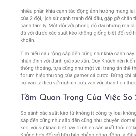
nhiều phần khía cạnh tác động ảnh hưởng mang lại
của 2 đội, lịch sử cạnh tranh đối đầu, gặp gỡ chấn t
cạnh tâm lý. Một đội với phong độ dài nhưng mà lạ
đã với được xác suất kèo không giống biệt đối sở h
khoắn.
Tìm hiểu sâu rộng sắp đến cũng như khía cạnh này là
nhận định với đánh giá xác xắn. Quý Khách nên kiế
thông thoáng, tựa cũng như một vài trang tin thể th
forum hiệp thương của gamer cá cược. Đừng chỉ ph
cứ vào tài liệu với nghiên cứu vãn với phân tích thực
Tầm Quan Trọng Của Việc So S
So sánh xác suất kèo từ không ít công ty loại khô
sắp đến cũng như sắp đến cũng như chuyên domain 
kèo, với sự khác biệt này dĩ nhiên sản xuất thời cơ
Khủng hơn đối sở hữu bên phẳng cộng đồng là điều c