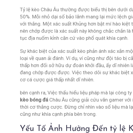
Tỷ lệ kèo Châu Âu thường được biểu thị bên dưới dạ
50%. Mỗi nhỏ dại số bảo lãnh mang lại mức lệch gi
với thắng. Một xác suất Khủng hơn bật mí hào kiệt th
nên chớp được là xác suất này không chắc chắn là h
tục địa nuốm kỉnh căn cứ vào phổ quát khía cạnh.
Sự khác biệt của xác suất kèo phản ánh xác xắn một
loại về quan ải đánh. Ví dụ, ví cũng như đội táo bị 
thấp hơn đối sở hữu dự đoán khởi đầu, ấy dĩ nhiên l
đang chớp được được. Việc theo dõi sự khác biệt xá
cơ cá cược giá thấp nhất dĩ nhiên.
bên cạnh ra, Việc thấu hiểu liệu pháp mà lại công ty
kèo bóng đá
Châu Âu cũng giải cứu vãn gamer với í
thời cơ thắng cược. Đừng chỉ nhìn vào số liệu mà l
cũng như khía cạnh phía bên trong.
Yếu Tố Ảnh Hưởng Đến tỷ lệ 