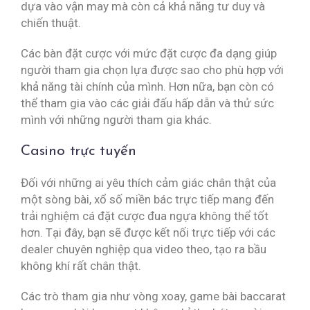
dựa vào vận may mà còn cả khả năng tư duy và
chiến thuật.
Các bàn đặt cược với mức đặt cược đa dạng giúp
người tham gia chọn lựa được sao cho phù hợp với
khả năng tài chính của mình. Hơn nữa, bạn còn có
thể tham gia vào các giải đấu hấp dẫn và thử sức
mình với những người tham gia khác.
Casino trực tuyến
Đối với những ai yêu thích cảm giác chân thật của
một sòng bài, xổ số miền bác trực tiếp mang đến
trải nghiệm cá đặt cược đua ngựa không thể tốt
hơn. Tại đây, bạn sẽ được kết nối trực tiếp với các
dealer chuyên nghiệp qua video theo, tạo ra bầu
không khí rất chân thật.
Các trò tham gia như vòng xoay, game bài baccarat