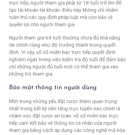
trực tiếp, người tham gia phải từ 18 tuổi trở lên để
tạo tài khoản tài khoản. Điều này không chỉ nhằm
tuân thủ các quy định pháp luật mà còn bảo vệ
quyền lợi cho người tham gia.
Người tham gia trẻ tuổi thường chưa đủ khả năng
tài chính cũng như độ trưởng thành trong quyết
định. Vì vậy, xổ số miền bác trực tiếp quyết định
nghiêm ngặt trong việc kiểm tra độ tuổi để đảm bảo
chỉ những người đủ tuổi mới có thể tham gia vào
những trò tham gia.
Bảo mật thông tin người dùng
Một trong những yếu đặt cược thêm quan trọng
nhất trong bất kỳ nền tảng trực tuyến nào chính là
chăm sóc đặt cược an toàn. xổ số miền bác trực
tiếp cam kết bảo vệ thông tin cá nhân của người
tham gia bằng cách áp dụng các công nghệ mã hóa