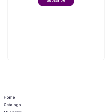
Subscribe
Home
Catalogo