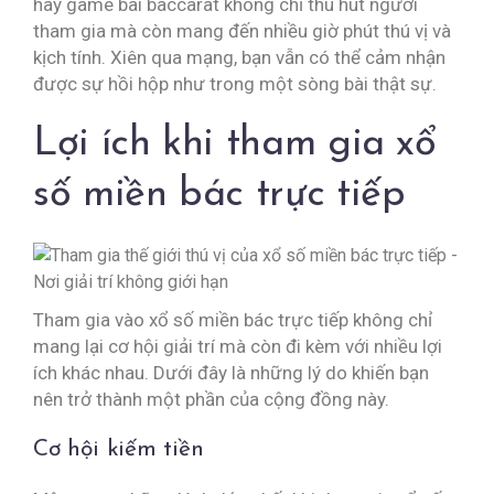
hay game bài baccarat không chỉ thu hút người
tham gia mà còn mang đến nhiều giờ phút thú vị và
kịch tính. Xiên qua mạng, bạn vẫn có thể cảm nhận
được sự hồi hộp như trong một sòng bài thật sự.
Lợi ích khi tham gia xổ
số miền bác trực tiếp
Tham gia vào xổ số miền bác trực tiếp không chỉ
mang lại cơ hội giải trí mà còn đi kèm với nhiều lợi
ích khác nhau. Dưới đây là những lý do khiến bạn
nên trở thành một phần của cộng đồng này.
Cơ hội kiếm tiền