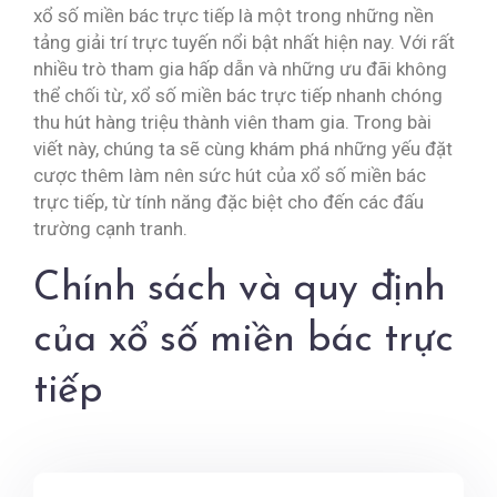
xổ số miền bác trực tiếp là một trong những nền
tảng giải trí trực tuyến nổi bật nhất hiện nay. Với rất
nhiều trò tham gia hấp dẫn và những ưu đãi không
thể chối từ, xổ số miền bác trực tiếp nhanh chóng
thu hút hàng triệu thành viên tham gia. Trong bài
viết này, chúng ta sẽ cùng khám phá những yếu đặt
cược thêm làm nên sức hút của xổ số miền bác
trực tiếp, từ tính năng đặc biệt cho đến các đấu
trường cạnh tranh.
Chính sách và quy định
của xổ số miền bác trực
tiếp