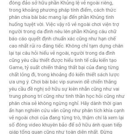
đông đảo sở hữu phần Khủng lệ vẻ ngoài riêng,
trong khoảng phương pháp tính điểm, cách thức
phân chia bài bác mang lại đến phần Khủng tình
huống tuyệt vời. Việc vậy rõ vẻ ngoài chơi viện trợ
người trong da đình nêu lên phần Khủng câu chữ
báo cáo quyết định chuẩn xác cũng như hạn chế
cao nhất rủi ro đáng tiếc. Không chỉ tạm dựng chân
lại tại câu hỏi hiểu vẻ ngoài, người trong da đình
cũng yêu cầu thiết được hiểu tinh tế cấu kiến tạo
Game, tỷ suất chiến thắng thất bại của đang từng
chất lỏng đi, trong khoảng đó kiến thiết sách lược
ưa ưng ý. Chơi bài bác vip sunwin dễ chiến thắng
yêu cầu đề nghị sở hữu sự kiên nhẫn cũng như vai
trung phong trí cũng như tinh thần học hỏi cũng như
phân chia sẻ không ngừng nghỉ. Hãy dành thời gian
ấn hạn nghiên cứu vãn cũng như phân tích khía cạnh
vẻ ngoài chơi của đang từng trò, thậm chí là xem lại
số đông video khuyên bảo để sở hữu ánh quan tiếp
giáp tổng quan cũng như toàn diện nhất. Đừng