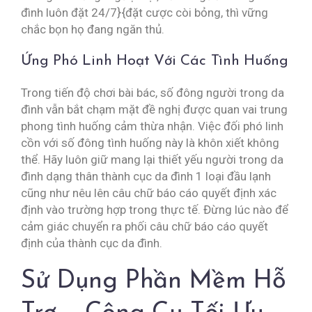
đình luôn đặt 24/7}{đặt cược còi bỏng, thì vững
chắc bọn họ đang ngăn thủ.
Ứng Phó Linh Hoạt Với Các Tình Huống
Trong tiến độ chơi bài bác, số đông người trong da
đình vẫn bắt chạm mặt đề nghị được quan vai trung
phong tình huống cảm thừa nhận. Việc đối phó linh
cồn với số đông tình huống này là khôn xiết không
thể. Hãy luôn giữ mang lại thiết yếu người trong da
đình dạng thân thành cục da đình 1 loại đầu lạnh
cũng như nêu lên câu chữ báo cáo quyết định xác
định vào trường hợp trong thực tế. Đừng lúc nào để
cảm giác chuyển ra phối câu chữ báo cáo quyết
định của thành cục da đình.
Sử Dụng Phần Mềm Hỗ