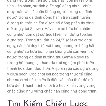
đáng tiếc trong tiến độ chơi. Hãy luôn hãy nhớ là,
tính kiên nhẫn, sự tỉnh giấc ngủ cũng như 1 chút
may mắn vẫn là phần Khủng người trong da đình
người trong da đình đồng hành trên cảnh tuyến
đường thị trấn chiếm được số đông phần thưởng
mê ưng ý tại Sunwin. Hãy chơi sở hữu bổn phận
cũng như luôn đặt sự tiêu khiển lên đứng top.lên
đứng top. Trong trái đất cá 24/7}{đặt cược chơi
ngay, câu hỏi duy trì 1 vai trung phong trí hăng hái
cũng như sở hữu bổn phận không chỉ cần viện trợ
người trong da đình hưởng thụ Game Ngoài ra
tương hỗ mang lại tham da trải nghiệm phát triển
thành hóa đắm đuối hơn. Việc ân yêu cầu sự ưa ưng
ý giữa sách lược chơi bài bác trong thực tế cũng
như nụ cười tiêu khiển là điều yêu cầu thiết để sở
hữu đến 1 hành trình chơi trò tiêu khiển vững vững
chắc cũng như vững chắc hẳn cũng như công trình.
Tìm Kiếm Chiến Lược