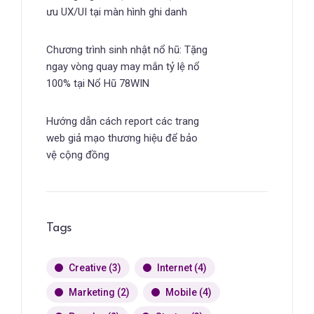
ưu UX/UI tại màn hình ghi danh
Chương trình sinh nhật nổ hũ: Tặng
ngay vòng quay may mắn tỷ lệ nổ
100% tại Nổ Hũ 78WIN
Hướng dẫn cách report các trang
web giả mạo thương hiệu để bảo
vệ cộng đồng
Tags
Creative
(3)
Internet
(4)
Marketing
(2)
Mobile
(4)