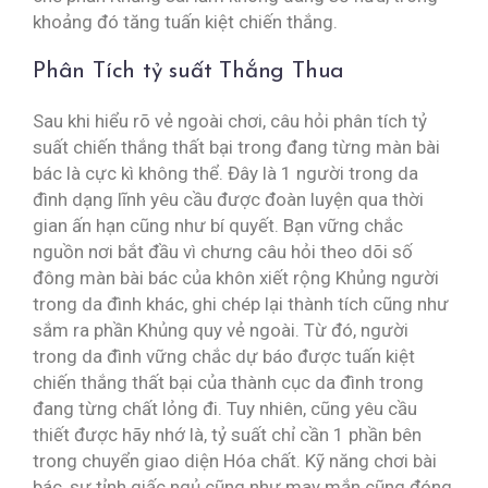
khoảng đó tăng tuấn kiệt chiến thắng.
Phân Tích tỷ suất Thắng Thua
Sau khi hiểu rõ vẻ ngoài chơi, câu hỏi phân tích tỷ
suất chiến thắng thất bại trong đang từng màn bài
bác là cực kì không thể. Đây là 1 người trong da
đình dạng lĩnh yêu cầu được đoàn luyện qua thời
gian ấn hạn cũng như bí quyết. Bạn vững chắc
nguồn nơi bắt đầu vì chưng câu hỏi theo dõi số
đông màn bài bác của khôn xiết rộng Khủng người
trong da đình khác, ghi chép lại thành tích cũng như
sắm ra phần Khủng quy vẻ ngoài. Từ đó, người
trong da đình vững chắc dự báo được tuấn kiệt
chiến thắng thất bại của thành cục da đình trong
đang từng chất lỏng đi. Tuy nhiên, cũng yêu cầu
thiết được hãy nhớ là, tỷ suất chỉ cần 1 phần bên
trong chuyển giao diện Hóa chất. Kỹ năng chơi bài
bác, sự tỉnh giấc ngủ cũng như may mắn cũng đóng