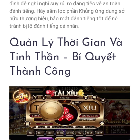
đình đề nghị nghĩ suy rủi ro đáng tiếc về an toàn
đánh tiếng. Hãy sắm lọc phần Khủng ứng dụng sở
hữu thương hiệu, bảo mật đánh tiếng tốt để né
tránh bị lộ đánh tiếng cá nhân.
Quản Lý Thời Gian Và
Tinh Thần – Bí Quyết
Thành Công