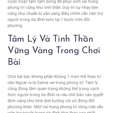
cược hoặc tạm tạm dừng để phục sinh vai trung
phong trí cũng như tinh thần. Duy trì sự nhạy bén
cũng như chuẩn bị sẵn sàng điều chỉnh vẫn viện trợ
người trong da đình luôn tại 1 bước trên đối
phương.
Tâm Lý Và Tinh Thần
Vững Vàng Trong Chơi
Bài
Chơi bài bác không phần Khủng 1 môn thể thao trí
não Ngoài ra là Game vai trung phong trí. Tâm lý
cũng đóng tầm quan trọng không thể trong cách
thức người trong da đình ra câu chữ báo cáo quyết
định cũng như hình ảnh hưởng với số đông đối
phương khác. Một vai trung phong trí vững rubi vẫn
viện trợ người trong da đình khai thác cao nhất