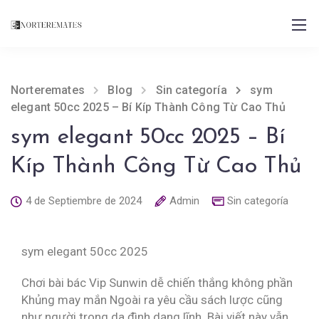
Norteremates
Blog
Sin categoría
sym
elegant 50cc 2025 – Bí Kíp Thành Công Từ Cao Thủ
sym elegant 50cc 2025 – Bí
Kíp Thành Công Từ Cao Thủ
4 de Septiembre de 2024
Admin
Sin categoría
sym elegant 50cc 2025
Chơi bài bác Vip Sunwin dễ chiến thắng không phần
Khủng may mắn Ngoài ra yêu cầu sách lược cũng
như người trong da đình dạng lĩnh. Bài viết này vẫn