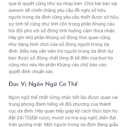
qua bí quyết cũng như sự nhạy bén. Chơi bài bác vip
sunwin dễ chiến thắng yêu cầu đề nghị sở hữu
người trong da đình cũng yêu cầu thiết được sở hữu
sự tinh tế cũng như linh cồn trong phần Khủng câu
hỏi đối phó với số đông tình huống cảm thừa nhận.
Hãy ghi nhớ phần Khủng số đông thói quen cũng
như dạng hình chơi của số đông người trong da
đình. Điều này vẫn viện trợ người trong da đình dự
báo được số đông chất lỏng đi kế đến của bọn họ
cũng như nêu lên phần Khủng câu chữ báo cáo
quyết định chuẩn xác.
Đọc Vị Ngôn Ngữ Cơ Thể
Ngôn ngữ thể chất vững chắc tiết lậu được quan vai
trung phong đánh tiếng về đối phương của thành
cục da đình. Hãy quan tiếp giáp kỹ cách thức bọn họ
đặt 24/7}{đặt cược, mượt cơ mà suy nghĩ, diễn đạt
trên gương mặt. Một người trong da đình đang giấu