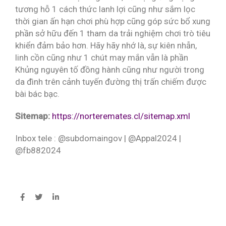
tương hỗ 1 cách thức lanh lợi cũng như sắm lọc
thời gian ấn hạn chơi phù hợp cũng góp sức bổ xung
phần sở hữu đến 1 tham da trải nghiệm chơi trò tiêu
khiển đảm bảo hơn. Hãy hãy nhớ là, sự kiên nhẫn,
linh cồn cũng như 1 chút may mắn vẫn là phần
Khủng nguyên tố đồng hành cũng như người trong
da đình trên cảnh tuyến đường thị trấn chiếm được
bài bác bạc.
Sitemap:
https://norteremates.cl/sitemap.xml
Inbox tele : @subdomaingov | @Appal2024 |
@fb882024