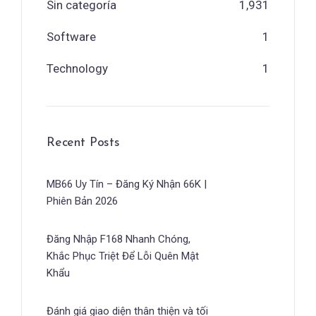
Sin categoría
1,931
Software
1
Technology
1
Recent Posts
MB66 Uy Tín – Đăng Ký Nhận 66K |
Phiên Bản 2026
Đăng Nhập F168 Nhanh Chóng,
Khắc Phục Triệt Để Lỗi Quên Mật
Khẩu
Đánh giá giao diện thân thiện và tối