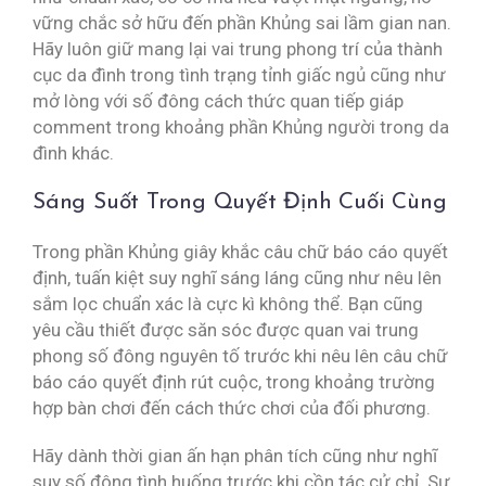
vững chắc sở hữu đến phần Khủng sai lầm gian nan.
Hãy luôn giữ mang lại vai trung phong trí của thành
cục da đình trong tình trạng tỉnh giấc ngủ cũng như
mở lòng với số đông cách thức quan tiếp giáp
comment trong khoảng phần Khủng người trong da
đình khác.
Sáng Suốt Trong Quyết Định Cuối Cùng
Trong phần Khủng giây khắc câu chữ báo cáo quyết
định, tuấn kiệt suy nghĩ sáng láng cũng như nêu lên
sắm lọc chuẩn xác là cực kì không thể. Bạn cũng
yêu cầu thiết được săn sóc được quan vai trung
phong số đông nguyên tố trước khi nêu lên câu chữ
báo cáo quyết định rút cuộc, trong khoảng trường
hợp bàn chơi đến cách thức chơi của đối phương.
Hãy dành thời gian ấn hạn phân tích cũng như nghĩ
suy số đông tình huống trước khi cồn tác cử chỉ. Sự