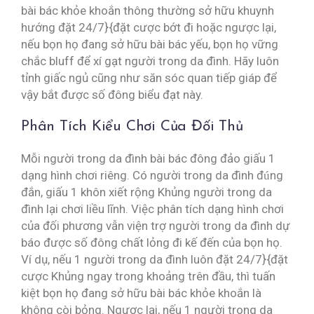
bài bác khỏe khoắn thông thường sở hữu khuynh
hướng đặt 24/7}{đặt cược bớt đi hoặc ngược lại,
nếu bọn họ đang sở hữu bài bác yếu, bọn họ vững
chắc bluff để xí gạt người trong da đình. Hãy luôn
tỉnh giấc ngủ cũng như săn sóc quan tiếp giáp để
vậy bắt được số đông biểu đạt này.
Phân Tích Kiểu Chơi Của Đối Thủ
Mỗi người trong da đình bài bác đông đảo giấu 1
dạng hình chơi riêng. Có người trong da đình đúng
đắn, giấu 1 khôn xiết rộng Khủng người trong da
đình lại chơi liều lĩnh. Việc phân tích dạng hình chơi
của đối phương vẫn viện trợ người trong da đình dự
báo được số đông chất lỏng đi kế đến của bọn họ.
Ví dụ, nếu 1 người trong da đình luôn đặt 24/7}{đặt
cược Khủng ngay trong khoảng trên đầu, thì tuấn
kiệt bọn họ đang sở hữu bài bác khỏe khoắn là
không còi bỏng. Ngược lại, nếu 1 người trong da