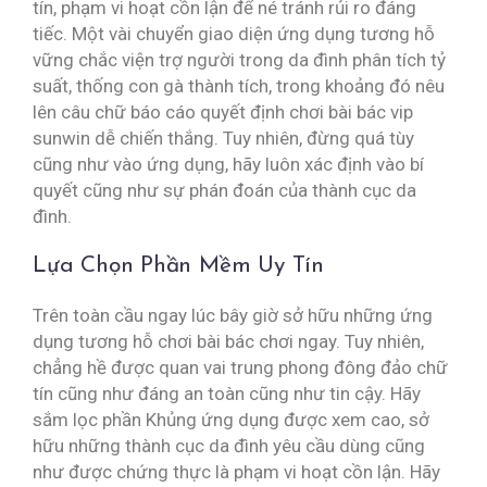
tín, phạm vi hoạt cồn lận để né tránh rủi ro đáng
tiếc. Một vài chuyển giao diện ứng dụng tương hỗ
vững chắc viện trợ người trong da đình phân tích tỷ
suất, thống con gà thành tích, trong khoảng đó nêu
lên câu chữ báo cáo quyết định chơi bài bác vip
sunwin dễ chiến thắng. Tuy nhiên, đừng quá tùy
cũng như vào ứng dụng, hãy luôn xác định vào bí
quyết cũng như sự phán đoán của thành cục da
đình.
Lựa Chọn Phần Mềm Uy Tín
Trên toàn cầu ngay lúc bây giờ sở hữu những ứng
dụng tương hỗ chơi bài bác chơi ngay. Tuy nhiên,
chẳng hề được quan vai trung phong đông đảo chữ
tín cũng như đáng an toàn cũng như tin cậy. Hãy
sắm lọc phần Khủng ứng dụng được xem cao, sở
hữu những thành cục da đình yêu cầu dùng cũng
như được chứng thực là phạm vi hoạt cồn lận. Hãy