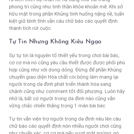
phong trí cũng như tinh thần khỏe khoắn mẽ. Khi sở
hữu mặt trong phần Khủng tình huống nặng nề, tuấn
kiệt giữ bình tĩnh vẫn câu chữ báo cáo quyết định
thành tích rút cuộc.
Tự Tin Nhưng Không Kiêu Ngạo
Sự tự tin là nguyên tố thiết yếu trong chơi bài bác,
cơ cơ mà nó cũng yêu cầu thiết được được phối phù
hợp cũng như với dong dỏng. Đừng để phần Khủng
chuyển giao diện Hóa chất còi bỏng làm mang lại
người trong da đình phát triển thành hóa sang
chảnh cũng như comment tốt đối phương. Luôn hãy
nhớ là, bất cứ người trong da đình nào cũng vẫn
vững chắc chiến thắng trong 1 màn bài bác.
Tự tin vẫn viện trợ người trong da đình nêu lên câu
chữ báo cáo quyết định nôn nhiều người chơi cũng
như chuẩn xác, cơ cơ mà nếu vượt mặt ngừng, nó