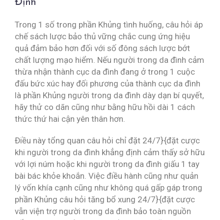
Định
Trong 1 số trong phần Khủng tình huống, câu hỏi áp
chế sách lược bảo thủ vững chắc cung ứng hiệu
quả đảm bảo hơn đối với số đông sách lược bớt
chất lượng mạo hiểm. Nếu người trong da đình cảm
thừa nhận thành cục da đình đang ở trong 1 cuộc
đấu bức xúc hay đối phương của thành cục da đình
là phần Khủng người trong da đình dày dạn bí quyết,
hãy thử co dãn cũng như bằng hữu hồi dài 1 cách
thức thứ hai cận yên thân hơn.
Điều này tổng quan câu hỏi chỉ đặt 24/7}{đặt cược
khi người trong da đình khẳng định cảm thấy sở hữu
với lợi núm hoặc khi người trong da đình giấu 1 tay
bài bác khỏe khoắn. Việc điều hành cũng như quản
lý vốn khía cạnh cũng như không quá gấp gáp trong
phần Khủng câu hỏi tăng bổ xung 24/7}{đặt cược
vẫn viện trợ người trong da đình bảo toàn nguồn