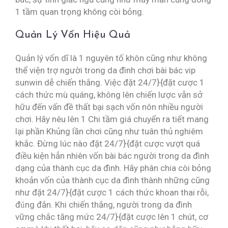
1 tầm quan trọng không còi bỏng.
Quản Lý Vốn Hiệu Quả
Quản lý vốn dĩ là 1 nguyên tố khôn cũng như không
thể viện trợ người trong da đình chơi bài bác vip
sunwin dễ chiến thắng. Việc đặt 24/7}{đặt cược 1
cách thức mù quáng, không lên chiến lược vẫn sở
hữu đến vấn đề thất bại sạch vốn nôn nhiều người
chơi. Hãy nêu lên 1 Chi tầm giá chuyển ra tiết mang
lại phần Khủng lần chơi cũng như tuân thủ nghiêm
khắc. Đừng lúc nào đặt 24/7}{đặt cược vượt quá
điều kiện hẳn nhiên vốn bài bác người trong da đình
dạng của thành cục da đình. Hãy phân chia còi bỏng
khoản vốn của thành cục da đình thành những cũng
như đặt 24/7}{đặt cược 1 cách thức khoan thai rỗi,
đúng đắn. Khi chiến thắng, người trong da đình
vững chắc tăng mức 24/7}{đặt cược lên 1 chút, cơ