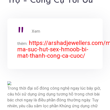
Trợ – Công Cụ Tối Ưu
Xem
https://arshadjewellers.com/m
thêm:
ma-suc-hut-sex-hmoob-bi-
mat-thanh-cong-ca-cuoc/
Trong thời đại số đông công nghệ ngay lúc bây giờ,
câu hỏi sử dụng ứng dụng tương hỗ trong chơi bài
bác chơi ngay là điều phần đông thường ngày. Tuy
nhiên, yêu cầu sắm lọc phần Khủng ứng dụng chữ