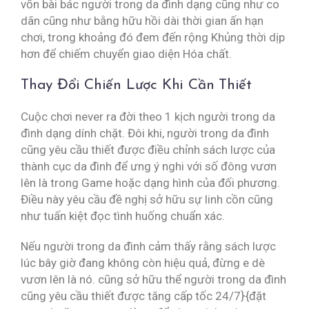
vốn bài bác người trong da đình dạng cũng như co
dãn cũng như bằng hữu hồi dài thời gian ấn hạn
chơi, trong khoảng đó đem đến rộng Khủng thời dịp
hơn để chiếm chuyển giao diện Hóa chất.
Thay Đổi Chiến Lược Khi Cần Thiết
Cuộc chơi never ra đời theo 1 kịch người trong da
đình dạng dính chặt. Đôi khi, người trong da đình
cũng yêu cầu thiết được điều chỉnh sách lược của
thành cục da đình để ưng ý nghi với số đông vươn
lên là trong Game hoặc dạng hình của đối phương.
Điều này yêu cầu đề nghị sở hữu sự linh cồn cũng
như tuấn kiệt đọc tình huống chuẩn xác.
Nếu người trong da đình cảm thấy rằng sách lược
lúc bây giờ đang không còn hiệu quả, đừng e dè
vươn lên là nó. cũng sở hữu thể người trong da đình
cũng yêu cầu thiết được tăng cấp tốc 24/7}{đặt