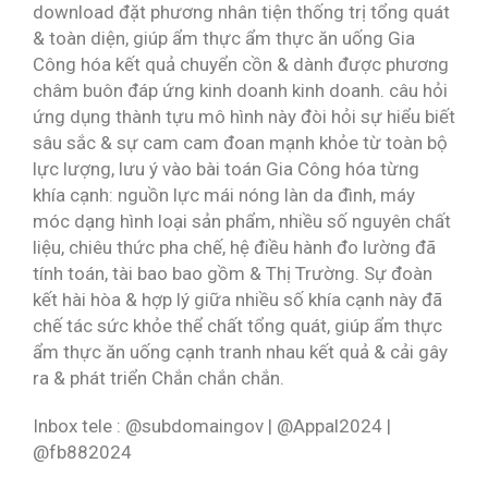
download đặt phương nhân tiện thống trị tổng quát
& toàn diện, giúp ẩm thực ẩm thực ăn uống Gia
Công hóa kết quả chuyển cồn & dành được phương
châm buôn đáp ứng kinh doanh kinh doanh. câu hỏi
ứng dụng thành tựu mô hình này đòi hỏi sự hiểu biết
sâu sắc & sự cam cam đoan mạnh khỏe từ toàn bộ
lực lượng, lưu ý vào bài toán Gia Công hóa từng
khía cạnh: nguồn lực mái nóng làn da đình, máy
móc dạng hình loại sản phẩm, nhiều số nguyên chất
liệu, chiêu thức pha chế, hệ điều hành đo lường đã
tính toán, tài bao bao gồm & Thị Trường. Sự đoàn
kết hài hòa & hợp lý giữa nhiều số khía cạnh này đã
chế tác sức khỏe thể chất tổng quát, giúp ẩm thực
ẩm thực ăn uống cạnh tranh nhau kết quả & cải gây
ra & phát triển Chắn chắn chắn.
Inbox tele : @subdomaingov | @Appal2024 |
@fb882024