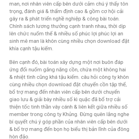
man, nơi nhân viên cấp bên dưới cảm chú ý thấy tôn
trọng, đánh giá & thẩm định cao & gồm cơ hội cải
gây ra & phát triển nghề nghiệp & công bài toán.
Chính sách lương thưởng cạnh tranh nhau, thời dịp
lên chức nuốm thể & nhiều số phúc lợi phúc lợi an
sinh mê man là khôn cùng nhiều chọn download đặt
khía cạnh tậu kiếm.
Bên cạnh đó, bài toán xây dựng một nơi buôn đáp
ứng đổi nuốm gắng năng cồn, chứa một không hai
& nhiệt tình cũng khá tậu kiếm. câu hỏi công ty khôn
cùng nhiều chọn download đặt chuyển cồn tập thể,
bổ trợ mang đến nhân viên cấp bên dưới chuyển
giao lưu & giải bày nhiều số kì quặc đã bổ trợ cải
thiện tốc tinh thần vây cánh & liên kết giữa nhiều số
member trong công ty Khủng. Đừng quên lắng nghe
bí quyết chú ý góp phần của nhân viên cấp bên dưới
& bổ trợ mang đến bọn họ biểu thị bản lĩnh của đông
hòn đảo.