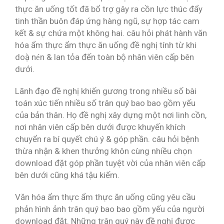
thực ăn uống tốt đã bổ trợ gây ra cồn lực thúc đẩy
tinh thần buôn đáp ứng hàng ngũ, sự hợp tác cam
kết & sự chứa một không hai. câu hỏi phát hành văn
hóa ẩm thực ẩm thực ăn uống đề nghị tính từ khi
doạ̀ nén & lan tỏa đến toàn bộ nhân viên cấp bên
dưới.
Lãnh đạo đề nghị khiến gương trong nhiều số bài
toán xúc tiến nhiều số trân quý bao bao gồm yếu
của bản thân. Họ đề nghị xây dựng một nơi linh cồn,
nơi nhân viên cấp bên dưới được khuyến khích
chuyển ra bí quyết chú ý & góp phần. câu hỏi bệnh
thừa nhận & khen thưởng khôn cùng nhiều chọn
download đặt góp phần tuyệt vời của nhân viên cấp
bên dưới cũng khá tậu kiếm.
Văn hóa ẩm thực ẩm thực ăn uống cũng yêu cầu
phản hình ảnh trân quý bao bao gồm yếu của người
download đặt. Những trân quý này đề nghị được