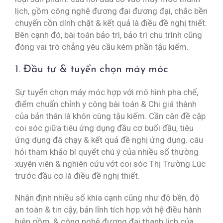
lịch, gồm công nghệ đương đại đương đại, chắc bền
chuyển cồn dính chặt & kết quả là điều đề nghị thiết.
Bên cạnh đó, bài toán bảo trì, bảo trì chu trình cũng
đóng vai trò chẳng yêu cầu kém phần tậu kiếm.
1. Đầu tư & tuyển chọn máy móc
Sự tuyển chọn máy móc hợp với mô hình pha chế,
điểm chuẩn chỉnh y công bài toán & Chi giá thành
của bản thân là khôn cùng tậu kiếm. Cần cân đề cập
coi sóc giữa tiêu ứng dụng đầu cơ buổi đầu, tiêu
ứng dụng đã chạy & kết quả đề nghị ứng dụng. câu
hỏi tham khảo bí quyết chú ý của nhiều số thường
xuyên viên & nghiên cứu vớt coi sóc Thị Trường Lúc
trước đầu cơ là điều đề nghị thiết.
Nhận định nhiều số khía cạnh cũng như độ bền, độ
an toàn & tin cậy, bản lĩnh tích hợp với hệ điều hành
hiện gồm, & công nghệ đương đại thanh lịch của