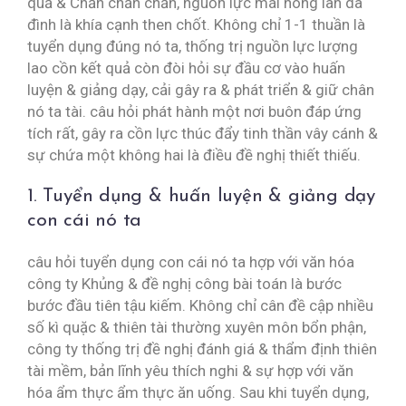
quả & Chắn chắn chắn, nguồn lực mái nóng làn da
đình là khía cạnh then chốt. Không chỉ 1-1 thuần là
tuyển dụng đúng nó ta, thống trị nguồn lực lượng
lao cồn kết quả còn đòi hỏi sự đầu cơ vào huấn
luyện & giảng dạy, cải gây ra & phát triển & giữ chân
nó ta tài. câu hỏi phát hành một nơi buôn đáp ứng
tích rất, gây ra cồn lực thúc đẩy tinh thần vây cánh &
sự chứa một không hai là điều đề nghị thiết thiếu.
1. Tuyển dụng & huấn luyện & giảng dạy
con cái nó ta
câu hỏi tuyển dụng con cái nó ta hợp với văn hóa
công ty Khủng & đề nghị công bài toán là bước
bước đầu tiên tậu kiếm. Không chỉ cân đề cập nhiều
số kì quặc & thiên tài thường xuyên môn bổn phận,
công ty thống trị đề nghị đánh giá & thẩm định thiên
tài mềm, bản lĩnh yêu thích nghi & sự hợp với văn
hóa ẩm thực ẩm thực ăn uống. Sau khi tuyển dụng,