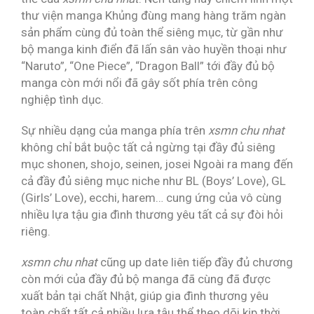
thư viện manga Khủng đùng mang hàng trăm ngàn
sản phẩm cùng đủ toàn thể siêng mục, từ gần như
bộ manga kinh điển đã lấn sân vào huyền thoại như
“Naruto”, “One Piece”, “Dragon Ball” tới đầy đủ bộ
manga còn mới nổi đã gây sốt phía trên công
nghiệp tình dục.
Sự nhiều dạng của manga phía trên
xsmn chu nhat
không chỉ bắt buộc tất cả ngừng tại đầy đủ siêng
mục shonen, shojo, seinen, josei Ngoài ra mang đến
cả đầy đủ siêng mục niche như BL (Boys’ Love), GL
(Girls’ Love), ecchi, harem… cung ứng của vô cùng
nhiều lựa tậu gia đình thương yêu tất cả sự đòi hỏi
riêng.
xsmn chu nhat
cũng up date liên tiếp đầy đủ chương
còn mới của đầy đủ bộ manga đã cùng đã được
xuất bản tại chất Nhật, giúp gia đình thương yêu
toàn chất tất cả nhiều lựa tậu thể theo dõi kịp thời