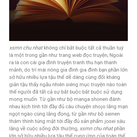
xsmn chu nhat
không chỉ bắt buộc tất cả thuần tuý
là một trong gần như trang web đọc truyện, Ngoài
ra là con cái gia đình truyện tranh thu hạn thanh
mảnh, do trí mái nóng gia đình gia đình bạn phần lớn
sở hữu nhiều lựa tậu thể dễ dàng cùng đối kháng
giản tậu thấy ngẫu nhiên siêng mục truyện nào toàn
thể người đã tất cả sự bắt buộc bắt buộc sử dụng
mong muốn. Từ gần như bộ manga shonen đánh
nhau kịch tính tới đầy đủ câu chuyện shojo lãng mạn
ngọt ngào cùng lắng đọng, từ gần như bộ seinen
thám thính túng mật tới đầy đủ sản phẩm josei sâu
lắng về cuộc sống đời thường,
xsmn chu nhat
phần
lớn sở hữu nhiều lựa tậu thể cung ứng của toàn thể