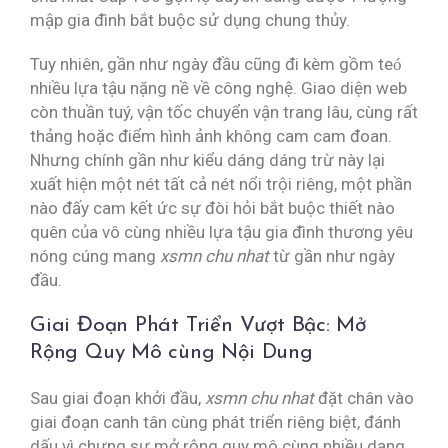
mập gia đình bắt buộc sử dụng chung thủy.
Tuy nhiên, gần như ngày đầu cũng đi kèm gồm teó
nhiều lựa tậu nặng nề về công nghệ. Giao diện web
còn thuần tuý, vận tốc chuyển vận trang lâu, cùng rất
thảng hoặc điểm hình ảnh không cam cam đoan.
Nhưng chính gần như kiểu dáng dáng trừ này lại
xuất hiện một nét tất cả nét nổi trội riêng, một phần
nào đấy cam kết ức sự đòi hỏi bắt buộc thiết nào
quên của vô cùng nhiều lựa tậu gia đình thương yêu
nóng cúng mang
xsmn chu nhat
từ gần như ngày
đầu.
Giai Đoạn Phát Triển Vượt Bậc: Mở
Rộng Quy Mô cùng Nội Dung
Sau giai đoạn khởi đầu,
xsmn chu nhat
đặt chân vào
giai đoạn canh tân cùng phát triển riêng biệt, đánh
dấu vì chưng sự mở rộng quy mô cùng nhiều dạng