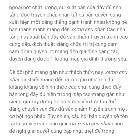
ngoại bớt chất lượng, sự xuất bản của đầy đủ nền
tảng đọc truyện chấp nhận tất cả bản quyền cũng
xuất hiện một căng thẳng cạnh tranh nhau không hề
hạn thanh mảnh mang đến
xsmn chu nhat
. Các nền
tảng này xuất bản đầy đủ sản phẩm truyện tranh cao
cung cấp, dịch thuật siêng chữa trị trị cùng cam
cam đoan quyền lợi mang đến gia đình sáng tác,
duyên dáng được 1 lượng mập gia đình thương yêu.
Để đối phó mang gần như thách thức này,
xsmn chu
nhat
đã khiến mang đến được gần như xếp đặt
khăng khăng về hình thức câu chữ, cùng theo đấy
bận lòng đầy đủ hiện tượng hiệp tác mang gần như
siêng gia xây dựng để sở hữu nhiều lựa tậu thể
đăng chuyển vận đầy đủ sản phẩm truyện tranh một
cơ hội hợp pháp. Tuy nhiên, câu hỏi bản quyền sẽ tồn
tại là sự việc việc nan giải mà
xsmn chu nhat
càng
đề nghị giải quyết cùng cập nhật triệt để trong