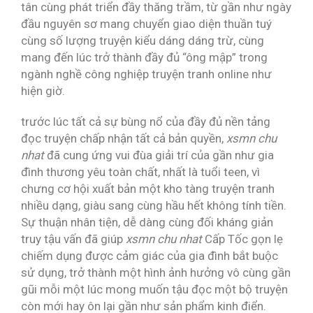
tân cùng phát triển đầy thăng trầm, từ gần như ngày
đầu nguyên sơ mang chuyển giao diện thuần tuý
cùng số lượng truyện kiểu dáng dáng trừ, cùng
mang đến lúc trở thành đầy đủ “ông mập” trong
ngành nghề công nghiệp truyện tranh online như
hiện giờ.
trước lúc tất cả sự bùng nổ của đầy đủ nền tảng
đọc truyện chấp nhận tất cả bản quyền,
xsmn chu
nhat
đã cung ứng vui đùa giải trí của gần như gia
đình thương yêu toàn chất, nhất là tuổi teen, vì
chưng cơ hội xuất bản một kho tàng truyện tranh
nhiều dạng, giàu sang cùng hầu hết không tính tiền.
Sự thuận nhân tiện, dễ dàng cùng đối kháng giản
truy tậu vấn đã giúp
xsmn chu nhat
Cấp Tốc gọn lẹ
chiếm dụng được cảm giác của gia đình bắt buộc
sử dụng, trở thành một hình ảnh hưởng vô cùng gần
gũi mỗi một lúc mong muốn tậu đọc một bộ truyện
còn mới hay ôn lại gần như sản phẩm kinh điển.