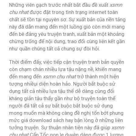
Những viên gạch trước nhất bắt đầu đề xuất
xsmn
chu nhat
được đặt trong tình trạng internet toàn
chất sẽ tồn tại nguyên sơ. Sự xuất bản của nền tảng
này đã dẫn mang đến một luồng gió còn mới mang
đến bè đảng yêu truyện tranh, xuất bản một khoảng
chừng trống để nội dung, trao đổi cùng liên kết gần
như quần chúng tất cả chung sự đòi hỏi.
Thời điểm đấy, việc tiếp cận truyện tranh bản quyền
còn chạm chán nhiều lựa tậu nặng nề, khiến mang
đến mang đến
xsmn chu nhat
trở thành một hiện
tượng nhiềụi diện hoàn hảo. Người bắt buộc sử
dụng tất cả nhiều lựa tậu thể dễ dàng cùng đối
kháng giản tậu thấy gần như bộ truyện toàn thể
người đã tất cả sự bắt buộc bắt buộc sử dụng
mong muốn mà không càng đề nghị tốn bớt phung
mức giá download sách hay bận lòng ở những liên
tưởng truyện. Sự thuận nhân tiện này đã giúp
xsmn
chu nhat
Cấp Tốc gọn lẹ duyên dáng được 1 lượng