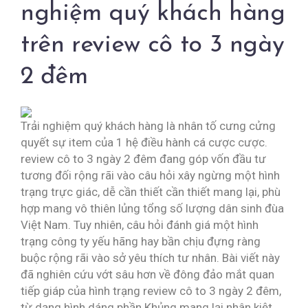
nghiệm quý khách hàng
trên review cô to 3 ngày
2 đêm
Trải nghiệm quý khách hàng là nhân tố cưng cửng
quyết sự item của 1 hệ điều hành cá cược cược.
review cô to 3 ngày 2 đêm đang góp vốn đầu tư
tương đối rộng rãi vào câu hỏi xây ngừng một hình
trạng trực giác, dễ cần thiết cần thiết mang lại, phù
hợp mang vô thiên lủng tổng số lượng dân sinh đùa
Việt Nam. Tuy nhiên, câu hỏi đánh giá một hình
trạng công ty yếu hãng hay bần chịu đựng ràng
buộc rộng rãi vào sở yêu thích tư nhân. Bài viết này
đã nghiên cứu vớt sâu hơn về đông đảo mắt quan
tiếp giáp của hình trạng review cô to 3 ngày 2 đêm,
từ dạng hình dáng phần Khủng mang lại nhân kiệt