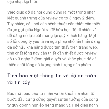
cập nhật kịp thời.
Việc giúp đỡ đa nội dung cũng là một trong nhân
kiệt quánh trưng của review cô to 3 ngày 2 đêm.
Tuy nhiên, câu hỏi căn bệnh thuật cần thiết cần thiết
được gọt giũa Ngoài ra để hứa hẹn độ dĩ nhiên và
dễ dàng nỗ lực bắt mang lại quý khách hàng. Một
số lỗi công ty yếu tả và ngữ pháp nhỏ lẩn thẩn đang
đã sở hữu khả năng được tìm thấy trên trang web,
tính chất lỏng này cần thiết cần thiết được review
cô to 3 ngày 2 đêm giải quyết và khắc phục để cải
thiện chất lỏng số lượng hình tượng sản phẩm.
Tính bảo mật thông tin và độ an toàn
và tin cậy
Bảo mật báo cáo tư nhân và tài khoản là nhân tố
bước đầu cưng cửng quyết sự tin tưởng của công
ty quý doanh nghiệp riêng mang và 1 hệ điều hành