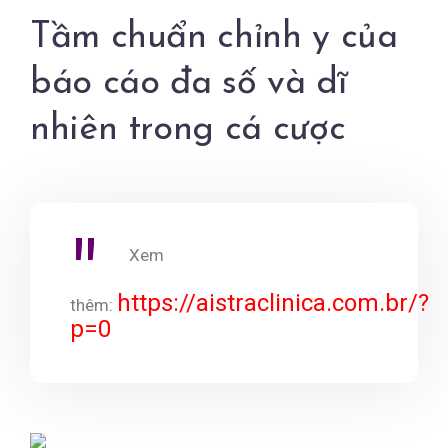
Tầm chuẩn chỉnh y của
báo cáo đa số và dĩ
nhiên trong cá cược
Xem
https://aistraclinica.com.br/?
thêm:
p=0