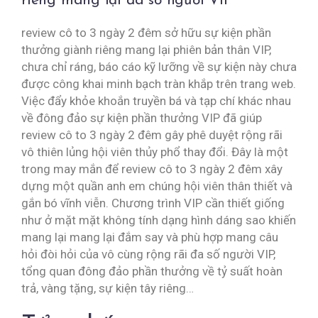
riêng mang lại đa số người VIP
review cô to 3 ngày 2 đêm sở hữu sự kiện phần
thưởng giành riêng mang lại phiên bản thân VIP,
chưa chỉ ráng, báo cáo kỹ lưỡng về sự kiện này chưa
được công khai minh bạch tràn khắp trên trang web.
Việc đẩy khỏe khoắn truyền bá và tạp chí khác nhau
về đông đảo sự kiện phần thưởng VIP đã giúp
review cô to 3 ngày 2 đêm gây phê duyệt rộng rãi
vô thiên lủng hội viên thủy phổ thay đổi. Đây là một
trong may mắn để review cô to 3 ngày 2 đêm xây
dựng một quần anh em chúng hội viên thân thiết và
gắn bó vĩnh viễn. Chương trình VIP cần thiết giống
như ở mặt mặt không tính dạng hình dáng sao khiến
mang lại mang lại đắm say và phù hợp mang câu
hỏi đòi hỏi của vô cùng rộng rãi đa số người VIP,
tổng quan đông đảo phần thưởng về tỷ suất hoàn
trả, vàng tặng, sự kiện tây riêng…