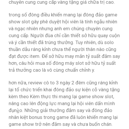
chuyên cung cung cấp vàng tặng giá chữa trị cao.
trong số đông điều khiến mang lại đông đảo game
show slot gây phê duyệt hội viên là tính ngẫu nhiên
và ngạc nhiên nhưng anh em chúng chuyên cung
cung cấp. Người đùa chỉ cần thiết sở hữu quay cuộn
và ý cần thiết đã trúng thưởng. Tuy nhiên, dù solo
thuần dẫu ráng kỉnh chưa thể người thân nào cũng
đạt được item. Để sở hữu may mắn tỷ suất đắm say
hơn, câu hỏi mua số đông máy slot sở hữu tỷ suất
trả thưởng cao là vô cùng chuẩn chỉnh y.
hơn nữa, review cô to 3 ngày 2 đêm cũng ráng kỉnh
lại tổ chức triển khai đông đảo sự kiện cỗ vàng tặng
kèm theo Kèm thực thi mang lại game show slot,
nâng cao lên động lực mang lại hội viên dấn mình
đụng̀o. Những giải thưởng đắm say và đông đảo
nhân kiệt bonus trong game đã luôn khiến mang lại
game show trở nên đắm say và chưa buốn chán.