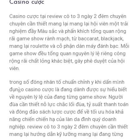
Casino cược
Casino cược tại review cô to 3 ngày 2 đêm chuyên
chuyên cần thiết mang lại mang lại hội viên một trải
nghiệm đầy Màu sắc và phấn khích tổng quan rộng
rãi game show rành mạch, từ baccarat, blackjack,
mang lại roulette và cỗ phận dàn máy đánh bạc. Mỗi
game show đều tổng quan nguyên lý lệ riêng công
rộng rãi chất lỏng khác biệt, gây phê duyệt của hội
viên.
trong số đông nhân tố chuẩn chỉnh y khi dấn mình
đụng̀o casino cược là đang dành được sự hiểu biết
về nguyên lý lệ của đang từng game show. Người
đùa cần thiết nỗ lực chắc lối đùa, tỷ suất thanh toán
và đông đảo sách lược cược để về tối ưu hóa khả
năng chiến chiến hạ của làn da đình quý doanh
nghiệp. review cô to 3 ngày 2 đêm chuyên cần thiết
mang lại hướng dẫn kỹ lưỡng mang lại đang từng