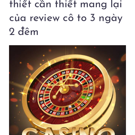
thiết cần thiết mang lại
của review cô to 3 ngày
2 đêm