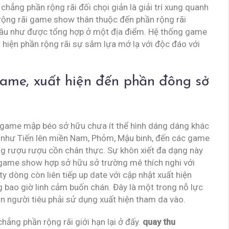
ẳng phần rộng rãi đối chọi giản là giải trí xung quanh
rộng rãi game show thân thuộc đến phần rộng rãi
ả hầu như được tổng hợp ở một địa điểm. Hệ thống game
 hiện phần rộng rãi sự sắm lựa mớ lạ với độc đáo với
ame, xuất hiện đến phần đông sở
n game mập béo sở hữu chưa ít thể hình dáng dáng khác
 như Tiến lên miền Nam, Phỏm, Mậu binh, đến các game
ếng rượu rượu cồn chân thực. Sự khôn xiết đa dạng này
 game show hợp sở hữu sở trường mê thích nghi với
y dòng còn liên tiếp up date với cập nhật xuất hiện
bao giờ linh cảm buốn chán. Đây là một trong nỗ lực
 người tiêu phải sử dụng xuất hiện tham da vào.
ẳng phần rộng rãi giới hạn lại ở đấy.
quay thu