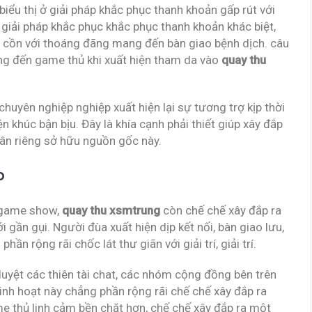
iểu thị ở giải pháp khắc phục thanh khoản gấp rút với
 giải pháp khắc phục khắc phục thanh khoản khác biệt,
u cồn với thoáng đãng mang đến bàn giao bệnh dịch. câu
ng đến game thủ khi xuất hiện tham da vào
quay thu
huyên nghiệp nghiệp xuất hiện lại sự tương trợ kịp thời
 khúc bận bịu. Đây là khía cạnh phải thiết giúp xây đắp
hân riêng sở hữu nguồn gốc này.
p
a game show,
quay thu xsmtrung
còn chế chế xây đắp ra
gần gụi. Người đùa xuất hiện dịp kết nối, bàn giao lưu,
hần rộng rãi chốc lát thư giãn với giải trí, giải trí.
uyệt các thiên tài chat, các nhóm cộng đồng bên trên
nh hoạt này chẳng phần rộng rãi chế chế xây đắp ra
e thủ linh cảm bền chặt hơn, chế chế xây đắp ra một