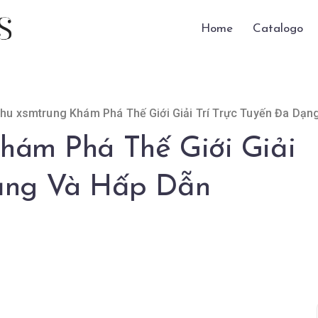
Home
Catalogo
thu xsmtrung Khám Phá Thế Giới Giải Trí Trực Tuyến Đa Dạn
hám Phá Thế Giới Giải
Dạng Và Hấp Dẫn