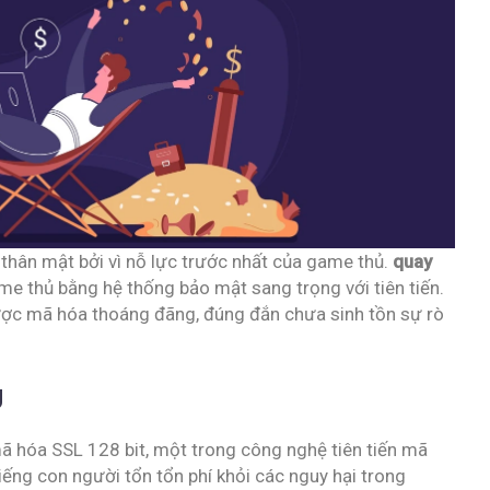
 thân mật bởi vì nỗ lực trước nhất của game thủ.
quay
me thủ bằng hệ thống bảo mật sang trọng với tiên tiến.
được mã hóa thoáng đãng, đúng đắn chưa sinh tồn sự rò
g
ã hóa SSL 128 bit, một trong công nghệ tiên tiến mã
iếng con người tổn tổn phí khỏi các nguy hại trong