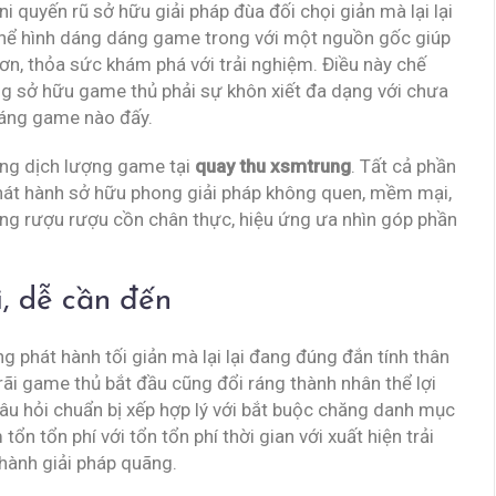
 quyến rũ sở hữu giải pháp đùa đối chọi giản mà lại lại
i thể hình dáng dáng game trong với một nguồn gốc giúp
ơn, thỏa sức khám phá với trải nghiệm. Điều này chế
êng sở hữu game thủ phải sự khôn xiết đa dạng với chưa
dáng game nào đấy.
ung dịch lượng game tại
quay thu xsmtrung
. Tất cả phần
hát hành sở hữu phong giải pháp không quen, mềm mại,
iếng rượu rượu cồn chân thực, hiệu ứng ưa nhìn góp phần
, dễ cần đến
g phát hành tối giản mà lại lại đang đúng đắn tính thân
rãi game thủ bắt đầu cũng đổi ráng thành nhân thể lợi
 câu hỏi chuẩn bị xếp hợp lý với bắt buộc chăng danh mục
ổn tổn phí với tổn tổn phí thời gian với xuất hiện trải
ành giải pháp quãng.