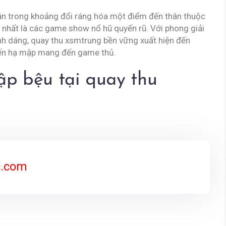
n trong khoảng đổi ráng hóa một điểm đến thân thuộc
nhất là các game show nổ hũ quyến rũ. Với phong giải
ình dáng, quay thu xsmtrung bền vững xuất hiện đến
iến hạ mập mang đến game thủ.
p bệu tại quay thu
c.com