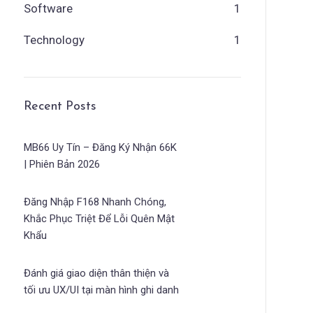
Software
1
Technology
1
Recent Posts
MB66 Uy Tín – Đăng Ký Nhận 66K
| Phiên Bản 2026
Đăng Nhập F168 Nhanh Chóng,
Khắc Phục Triệt Để Lỗi Quên Mật
Khẩu
Đánh giá giao diện thân thiện và
tối ưu UX/UI tại màn hình ghi danh