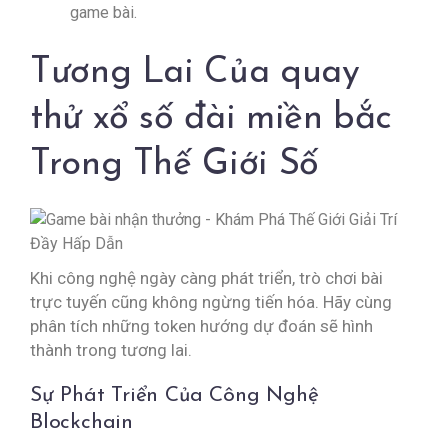
game bài.
Tương Lai Của quay
thử xổ số đài miền bắc
Trong Thế Giới Số
Khi công nghệ ngày càng phát triển, trò chơi bài
trực tuyến cũng không ngừng tiến hóa. Hãy cùng
phân tích những token hướng dự đoán sẽ hình
thành trong tương lai.
Sự Phát Triển Của Công Nghệ
Blockchain