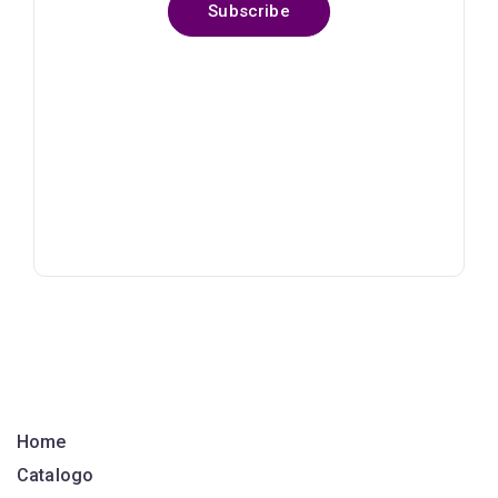
Subscribe
Home
Catalogo