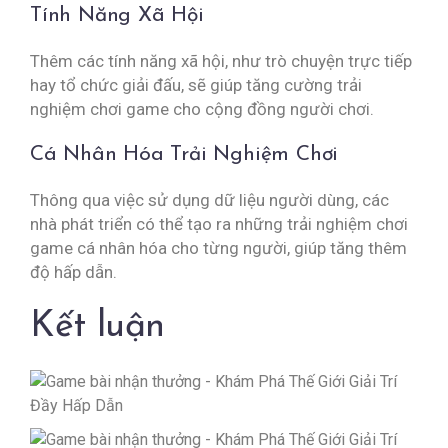
Tính Năng Xã Hội
Thêm các tính năng xã hội, như trò chuyện trực tiếp
hay tổ chức giải đấu, sẽ giúp tăng cường trải
nghiệm chơi game cho cộng đồng người chơi.
Cá Nhân Hóa Trải Nghiệm Chơi
Thông qua việc sử dụng dữ liệu người dùng, các
nhà phát triển có thể tạo ra những trải nghiệm chơi
game cá nhân hóa cho từng người, giúp tăng thêm
độ hấp dẫn.
Kết luận