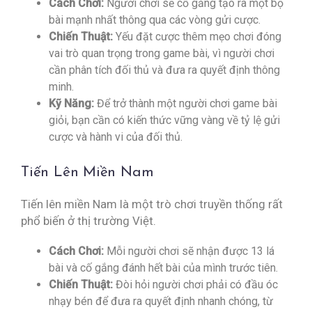
Cách Chơi:
Người chơi sẽ cố gắng tạo ra một bộ
bài mạnh nhất thông qua các vòng gửi cược.
Chiến Thuật:
Yếu đặt cược thêm mẹo chơi đóng
vai trò quan trọng trong game bài, vì người chơi
cần phân tích đối thủ và đưa ra quyết định thông
minh.
Kỹ Năng:
Để trở thành một người chơi game bài
giỏi, bạn cần có kiến thức vững vàng về tỷ lệ gửi
cược và hành vi của đối thủ.
Tiến Lên Miền Nam
Tiến lên miền Nam là một trò chơi truyền thống rất
phổ biến ở thị trường Việt.
Cách Chơi:
Mỗi người chơi sẽ nhận được 13 lá
bài và cố gắng đánh hết bài của mình trước tiên.
Chiến Thuật:
Đòi hỏi người chơi phải có đầu óc
nhạy bén để đưa ra quyết định nhanh chóng, từ