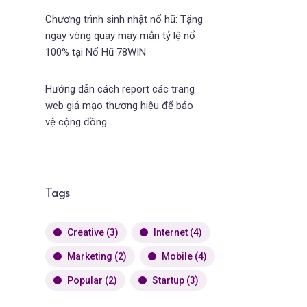
Chương trình sinh nhật nổ hũ: Tặng
ngay vòng quay may mắn tỷ lệ nổ
100% tại Nổ Hũ 78WIN
Hướng dẫn cách report các trang
web giả mạo thương hiệu để bảo
vệ cộng đồng
Tags
Creative
(3)
Internet
(4)
Marketing
(2)
Mobile
(4)
Popular
(2)
Startup
(3)