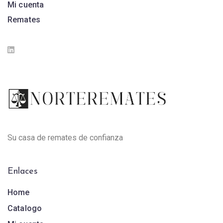
Mi cuenta
Remates
Su casa de remates de confianza
Enlaces
Home
Catalogo