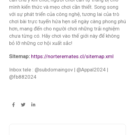
mình kiến thức và mẹo chơi cần thiết. Song song
với sự phát triển của công nghệ, tương lai của trò
chơi bài trực tuyến hứa hẹn sẽ ngày càng phong phú
hơn, mang đến cho người chơi những trải nghiệm
chưa từng có. Hãy chơi vào thế giới này để không
bỏ lỡ những cơ hội xuất sắc!
Sitemap:
https://norteremates.cl/sitemap.xml
Inbox tele : @subdomaingov | @Appal2024 |
@fb882024