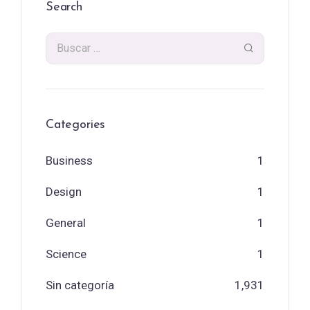
Search
Categories
Business
1
Design
1
General
1
Science
1
Sin categoría
1,931