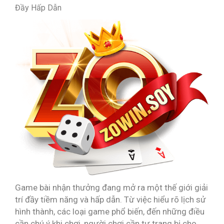
Game bài nhận thưởng đang mở ra một thế giới giải
trí đầy tiềm năng và hấp dẫn. Từ việc hiểu rõ lịch sử
hình thành, các loại game phổ biến, đến những điều
cần chú ý khi chơi, người chơi cần tự trang bị cho