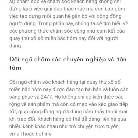
sự chăm sóc và chăm sóc khách hàng không chỉ
dừng lại ở việc giải đáp thắc mắc mà còn bao gồm
việc tạo dựng mối quan hệ gắn bó với cộng đồng
người dùng. Trong phần này, chúng ta sẽ tìm hiểu về
các phương thức chăm sóc cũng như cam kết của
quay thử xổ số miền bắc hôm nay đối với người
dùng.
Đội ngũ chăm sóc chuyên nghiệp và tận
tâm
Đội ngũ chăm sóc khách hàng tại quay thử xổ số
miền bắc hôm nay được đào tạo bài bản và luôn sẵn
sàng phục vụ 24/7. Họ không chỉ có kiến thức sâu
rộng về sản phẩm mà còn có mẹo vào kèo giao tiếp
tốt, giúp cộng đồng người dùng cảm thấy thoải mái
khi trao đổi. Khách hàng có thể dễ dàng liên hệ qua
nhiều kênh khác nhau như trò chuyện trực tuyến,
email hoặc hotline.