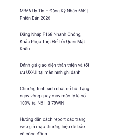
MB66 Uy Tín – Đăng Ký Nhận 66K |
Phiên Bản 2026
Đăng Nhập F168 Nhanh Chóng,
Khắc Phục Triệt Để Lỗi Quên Mật
Khẩu
Đánh giá giao diện thân thiện và tối
ưu UX/UI tại màn hình ghi danh
Chương trình sinh nhật nổ hũ: Tặng
ngay vòng quay may mắn tỷ lệ nổ
100% tại Nổ Hũ 78WIN
Hướng dẫn cách report các trang
web giả mạo thương hiệu để bảo
vệ cộng đồng