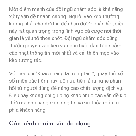
Một điểm mạnh của đội ngũ chăm sóc là khả năng
xử lý vấn đề nhanh chóng. Người vào kèo thường
không phải chờ đợi lâu để nhận được phản hồi, điều
này rất quan trọng trong lĩnh vực cá cược nơi thời
gian là yếu tố then chốt. Đội ngũ chăm sóc cũng
thường xuyên vào kèo vào các buổi đào tạo nhằm
cập nhật thông tin mới nhất và cải thiện mẹo vào
kèo tương tác.
Với tiêu chí “Khách hàng là trung tâm”, quay thử xổ
số miền bắc hôm nay luôn ưu tiên lắng nghe phản
hồi từ người dùng để nâng cao chất lượng dịch vụ.
Điều này không chỉ giúp họ khắc phục các vấn đề kịp
thời mà còn nâng cao lòng tin và sự thỏa mãn từ
phía khách hàng.
Các kênh chăm sóc đa dạng