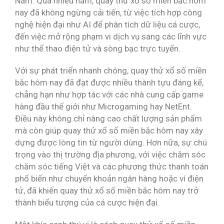
Nam. Qua nhiều năm, quay thử xổ số miền bắc hôm
nay đã không ngừng cải tiến, từ việc tích hợp công
nghệ hiện đại như AI để phân tích dữ liệu cá cược,
đến việc mở rộng phạm vi dịch vụ sang các lĩnh vực
như thể thao điện tử và sòng bạc trực tuyến.
Với sự phát triển nhanh chóng, quay thử xổ số miền
bắc hôm nay đã đạt được nhiều thành tựu đáng kể,
chẳng hạn như hợp tác với các nhà cung cấp game
hàng đầu thế giới như Microgaming hay NetEnt.
Điều này không chỉ nâng cao chất lượng sản phẩm
mà còn giúp quay thử xổ số miền bắc hôm nay xây
dựng được lòng tin từ người dùng. Hơn nữa, sự chú
trọng vào thị trường địa phương, với việc chăm sóc
chăm sóc tiếng Việt và các phương thức thanh toán
phổ biến như chuyển khoản ngân hàng hoặc ví điện
tử, đã khiến quay thử xổ số miền bắc hôm nay trở
thành biểu tượng của cá cược hiện đại.