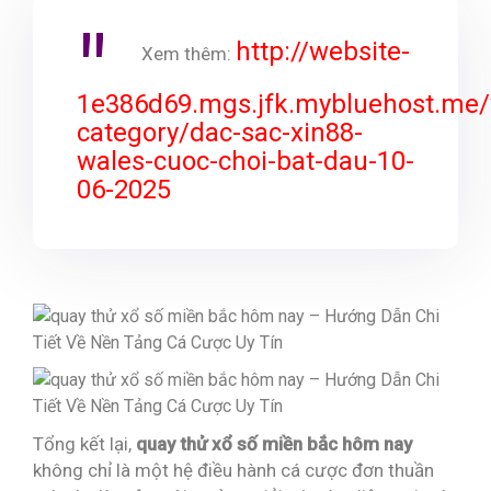
http://website-
Xem thêm:
1e386d69.mgs.jfk.mybluehost.me
category/dac-sac-xin88-
wales-cuoc-choi-bat-dau-10-
06-2025
Tổng kết lại,
quay thử xổ số miền bắc hôm nay
không chỉ là một hệ điều hành cá cược đơn thuần