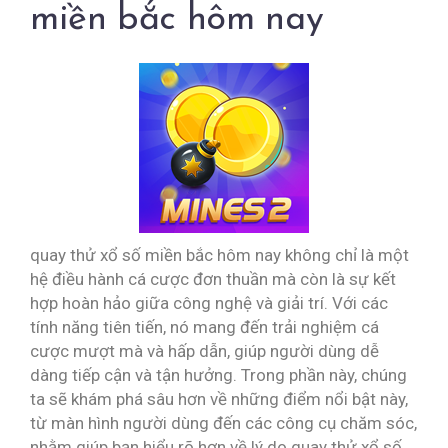
miền bắc hôm nay
quay thử xổ số miền bắc hôm nay không chỉ là một
hệ điều hành cá cược đơn thuần mà còn là sự kết
hợp hoàn hảo giữa công nghệ và giải trí. Với các
tính năng tiên tiến, nó mang đến trải nghiệm cá
cược mượt mà và hấp dẫn, giúp người dùng dễ
dàng tiếp cận và tận hưởng. Trong phần này, chúng
ta sẽ khám phá sâu hơn về những điểm nổi bật này,
từ màn hình người dùng đến các công cụ chăm sóc,
nhằm giúp bạn hiểu rõ hơn về lý do quay thử xổ số