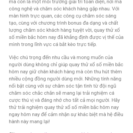
mà còn là một môi trường giải trí toàn diện, nơi mà
công nghệ và chăm sóc khách hàng gặp nhau. Với
màn hình trực quan, các công cụ chăm sóc sáng
tạo, cùng với chương trình bonus đa dạng và chất
lượng chăm sóc khách hàng tuyệt vời, quay thử xổ
số miền bắc hôm nay đã khẳng định được vị thế của
mình trong lĩnh vực cá bắt kèo trực tiếp.
Việc chú trọng đến nhu cầu và mong muốn của
người dùng không chỉ giúp quay thử xổ số miền bắc
hôm nay giữ chân khách hàng mà còn thu hút thêm
nhiều cộng đồng người dùng mới. Những tính năng
nổi bật cùng với sự chăm sóc tận tình từ đội ngũ
chăm sóc chắc chắn sẽ mang lại trải nghiệm cá
cược thú vị và đáng nhớ cho tất cả mọi người. Hãy
thử trải nghiệm quay thử xổ số miền bắc hôm nay
ngay hôm nay để cảm nhận sự khác biệt mà hệ điều
hành này mang lại!