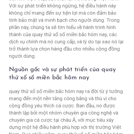
Với sự phát triển không ngừng, hệ điều hành này
không chỉ mang đến sự tiện lợi mà còn đảm bảo
tính bảo mật và minh bạch cho người dùng. Trong
phần này, chúng ta sẽ tìm hiểu về hành trình hình
thành của quay thử xổ số miền bắc hôm nay, các
dịch vụ chính mà nó cung cấp, và lý do tại sao nó lại
trở thành lựa chọn hàng đầu cho nhiều cộng đồng
người dùng.
Nguồn gốc và sự phát triển của quay
thử xổ số miền bắc hôm nay
quay thử xổ số miền bắc hôm nay ra đời từ ý tưởng
mang đến một nền tảng công bằng và thú vị cho
cộng đồng yêu thích cá cược. Ban đầu, nó được
thành lập bởi một nhóm chuyên gia công nghệ và
chuyên gia cá cược tại châu Á, với mục tiêu xây
dựng một hệ điều hành phù hợp với thị trường Việt