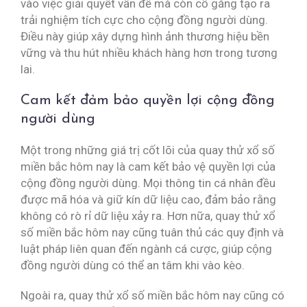
vào việc giải quyết vấn đề mà còn cố gắng tạo ra
trải nghiệm tích cực cho cộng đồng người dùng.
Điều này giúp xây dựng hình ảnh thương hiệu bền
vững và thu hút nhiều khách hàng hơn trong tương
lai.
Cam kết đảm bảo quyền lợi cộng đồng
người dùng
Một trong những giá trị cốt lõi của quay thử xổ số
miền bắc hôm nay là cam kết bảo vệ quyền lợi của
cộng đồng người dùng. Mọi thông tin cá nhân đều
được mã hóa và giữ kín dữ liệu cao, đảm bảo rằng
không có rò rỉ dữ liệu xảy ra. Hơn nữa, quay thử xổ
số miền bắc hôm nay cũng tuân thủ các quy định và
luật pháp liên quan đến ngành cá cược, giúp cộng
đồng người dùng có thể an tâm khi vào kèo.
Ngoài ra, quay thử xổ số miền bắc hôm nay cũng có