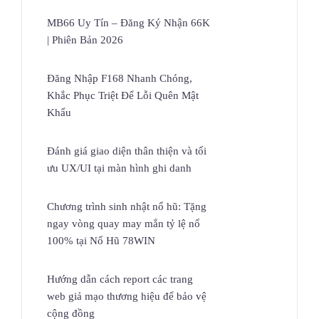
MB66 Uy Tín – Đăng Ký Nhận 66K
| Phiên Bản 2026
Đăng Nhập F168 Nhanh Chóng,
Khắc Phục Triệt Để Lỗi Quên Mật
Khẩu
Đánh giá giao diện thân thiện và tối
ưu UX/UI tại màn hình ghi danh
Chương trình sinh nhật nổ hũ: Tặng
ngay vòng quay may mắn tỷ lệ nổ
100% tại Nổ Hũ 78WIN
Hướng dẫn cách report các trang
web giả mạo thương hiệu để bảo vệ
cộng đồng