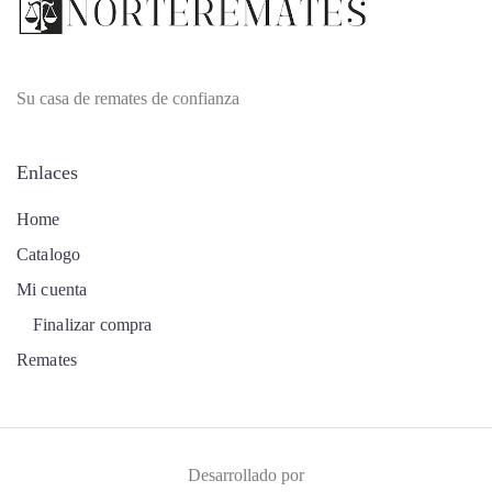
Su casa de remates de confianza
Enlaces
Home
Catalogo
Mi cuenta
Finalizar compra
Remates
Desarrollado por