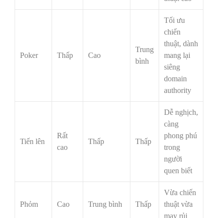
Tối ưu
chiến
thuật, dành
Trung
Poker
Thấp
Cao
mang lại
bình
siêng
domain
authority
Dễ nghịch,
càng
Rất
phong phú
Tiến lên
Thấp
Thấp
cao
trong
người
quen biết
Vừa chiến
Phỏm
Cao
Trung bình
Thấp
thuật vừa
may rủi