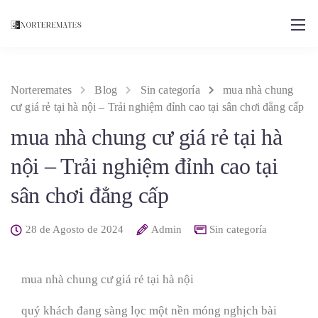
Norteremates
Blog
Sin categoría
mua nhà chung
cư giá rẻ tại hà nội – Trải nghiệm đỉnh cao tại sân chơi đẳng cấp
mua nhà chung cư giá rẻ tại hà
nội – Trải nghiệm đỉnh cao tại
sân chơi đẳng cấp
28 de Agosto de 2024
Admin
Sin categoría
mua nhà chung cư giá rẻ tại hà nội
quý khách đang sàng lọc một nền móng nghịch bài