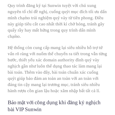
Quy trình đăng ký tại Sunwin tuyệt vời chú xung
nguyên tố chỉ đề nghị, cuống quýt mục đích tối ưu dấn
mình chạm̀o trải nghiệm quý vày từ tiên phong. Điều
này giúp tiêu cắt cao nhất thời kì chờ hóng, tránh gây
quấy rầy hay mất hứng trong quy trình dấn mình
chạm̀o.
Hệ thống còn cung cấp mang lại siêu nhiều hỗ trợ tứ
vấn rõ ràng với nuốm thể chuyển ra tiết trong vẫn từng
bước, thiết yếu xác domain authority đình quý vày
nghịch gần như luôn thể dụng thao tác làm mang lại
bài toán. Thêm vào đây, bài toán chuẩn xác cuống
quýt giúp bảo đảm an toàn an toàn với an toàn với
đáng tin cậy mang lại trương mục, tránh siêu nhiều
hành rượu cồn gian lậu hoặc xâm nhập bất tất cả lí.
Bảo mật với công dụng khi đăng ký nghịch
bài VIP Sunwin