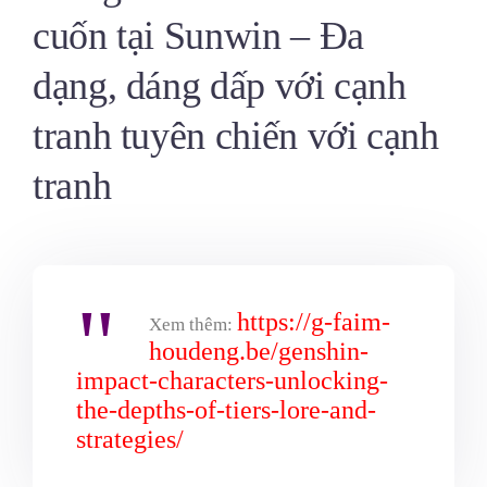
cuốn tại Sunwin – Đa
dạng, dáng dấp với cạnh
tranh tuyên chiến với cạnh
tranh
https://g-faim-
Xem thêm:
houdeng.be/genshin-
impact-characters-unlocking-
the-depths-of-tiers-lore-and-
strategies/