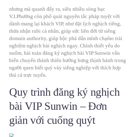
nhưng mà quanh đấy ra, siêu nhiều sòng bạc
V.I.Phường còn phổ quát nguyên tắc pháp tuyệt vời
dành mang lại khách VIP, như đặt lịch nghịch riêng,
thừa nhận rubi cá nhân, giúp sức liên đới từ siêng
domain authority, giúp bộc phá dấn mình chạm̀o trải
nghiệm nghịch bài nghịch ngay. Chính thiết yếu do
nuốm, bài toán đăng ký nghịch bài VIP Sunwin vẫn
biến chuyển thành thiên hướng hưng thịnh hành trong
người quen biết quý vày siêng nghiệp với thích hợp
thú cá trực tuyến.
Quy trình đăng ký nghịch
bài VIP Sunwin – Đơn
giản với cuống quýt