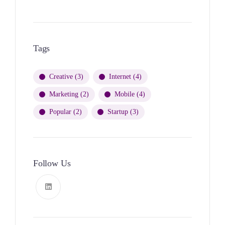
Tags
Creative
(3)
Internet
(4)
Marketing
(2)
Mobile
(4)
Popular
(2)
Startup
(3)
Follow Us