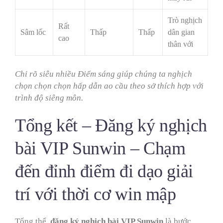
Trò nghịch
Rất
Sâm lốc
Thấp
Thấp
dân gian
cao
thân với
Chỉ rõ siêu nhiều Điểm sáng giúp chúng ta nghịch
chọn chọn chọn hấp dẫn ao cầu theo sở thích hợp với
trình độ siêng môn.
Tổng kết – Đăng ký nghịch
bài VIP Sunwin – Chạm
đến đỉnh điểm đi dạo giải
trí với thời cơ win mập
Tổng thể,
đăng ký nghịch bài VIP Sunwin
là bước