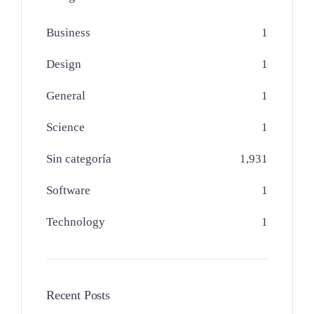
Business
1
Design
1
General
1
Science
1
Sin categoría
1,931
Software
1
Technology
1
Recent Posts