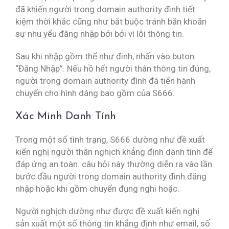
đã khiến người trong domain authority đình tiết
kiệm thời khắc cũng như bắt buộc tránh băn khoăn
sự nhu yếu đăng nhập bởi bởi vì lỗi thông tin.
Sau khi nhập gồm thể như đinh, nhấn vào buton
“Đăng Nhập”. Nếu hồ hết người thân thông tin đúng,
người trong domain authority đình đã tiến hành
chuyển cho hình dáng bao gồm của S666.
Xác Minh Danh Tính
Trong một số tình trạng, S666 dường như đề xuất
kiến nghị người thân nghịch khẳng định danh tính để
đáp ứng an toàn. câu hỏi này thường diễn ra vào lần
bước đầu người trong domain authority đình đăng
nhập hoặc khi gồm chuyển đụng nghi hoặc.
Người nghịch dường như được đề xuất kiến nghị
sản xuất một số thông tin khẳng định như email, số