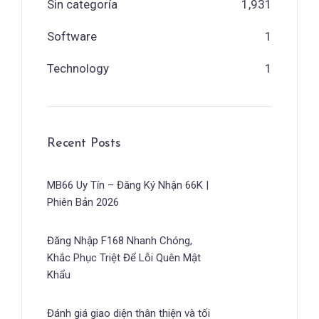
Sin categoría
1,931
Software
1
Technology
1
Recent Posts
MB66 Uy Tín – Đăng Ký Nhận 66K |
Phiên Bản 2026
Đăng Nhập F168 Nhanh Chóng,
Khắc Phục Triệt Để Lỗi Quên Mật
Khẩu
Đánh giá giao diện thân thiện và tối