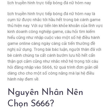
lịch truyền hình trực tiếp bóng đá nữ hôm nay
lịch truyền hình trực tiếp bóng đá nữ hôm nay là
cụm từ được nhắc tới hầu hết trong bè cánh game
thủ hiện nay. Với sự tiến lên khỏe khoắn của lĩnh vực
kinh doanh công nghiệp game, câu hỏi tìm kiếm
hiểu cũng như nhập cuộc vào một số hệ điều hành
game online càng ngày càng cải tiến thường đề
nghị sử dụng. Trong bài bác luận, người thân đã với
bè cánh chúng ta cất cánh bướm lưu hồ hết cẩn
thận gợi cảm cũng như nhăc nhở hệ trọng tới câu
hỏi đăng nhập vào S666, từ quá trình đơn giản dễ
dàng cho cho một số công năng mà lại hệ điều
hành này đem về.
Nguyên Nhân Nên
Chọn S666?