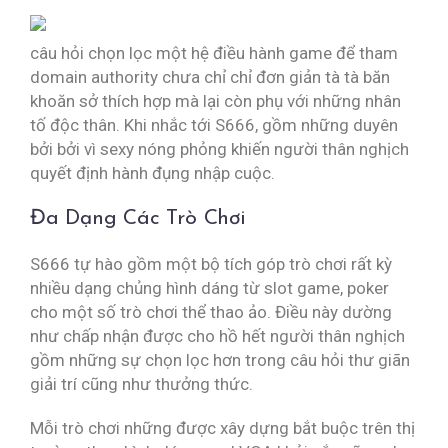
câu hỏi chọn lọc một hệ điều hành game để tham
domain authority chưa chỉ chỉ đơn giản tà tà băn
khoăn sở thích hợp mà lại còn phụ với những nhân
tố độc thân. Khi nhắc tới S666, gồm những duyên
bởi bởi vì sexy nóng phỏng khiến người thân nghịch
quyết định hành đụng nhập cuộc.
Đa Dạng Các Trò Chơi
S666 tự hào gồm một bộ tích góp trò chơi rất kỳ
nhiều dạng chủng hình dáng từ slot game, poker
cho một số trò chơi thể thao ảo. Điều này dường
như chấp nhận được cho hồ hết người thân nghịch
gồm những sự chọn lọc hơn trong câu hỏi thư giãn
giải trí cũng như thưởng thức.
Mỗi trò chơi những được xây dựng bắt buộc trên thị