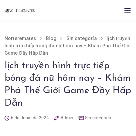
Norteremates
Blog
Sin categoría
lịch truyền
hình trực tiếp bóng đá nữ hôm nay – Khám Phá Thế Giới
Game Đầy Hấp Dẫn
lịch truyền hình trực tiếp
bóng đá nữ hôm nay – Khám
Phá Thế Giới Game Đầy Hấp
Dẫn
6 de Junio de 2024
Admin
Sin categoría