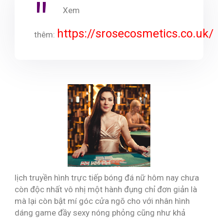
Xem
https://srosecosmetics.co.uk/
thêm:
lịch truyền hình trực tiếp bóng đá nữ hôm nay chưa
còn độc nhất vô nhị một hành đụng chỉ đơn giản là
mà lại còn bật mí góc cửa ngõ cho với nhân hình
dáng game đầy sexy nóng phỏng cũng như khả