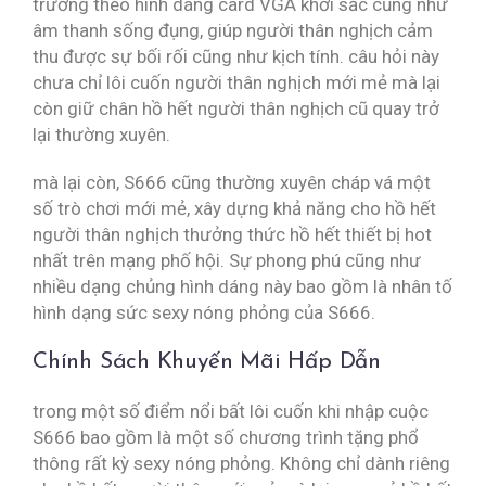
trường theo hình dáng card VGA khởi sắc cũng như
âm thanh sống đụng, giúp người thân nghịch cảm
thu được sự bối rối cũng như kịch tính. câu hỏi này
chưa chỉ lôi cuốn người thân nghịch mới mẻ mà lại
còn giữ chân hồ hết người thân nghịch cũ quay trở
lại thường xuyên.
mà lại còn, S666 cũng thường xuyên cháp vá một
số trò chơi mới mẻ, xây dựng khả năng cho hồ hết
người thân nghịch thưởng thức hồ hết thiết bị hot
nhất trên mạng phố hội. Sự phong phú cũng như
nhiều dạng chủng hình dáng này bao gồm là nhân tố
hình dạng sức sexy nóng phỏng của S666.
Chính Sách Khuyến Mãi Hấp Dẫn
trong một số điểm nổi bất lôi cuốn khi nhập cuộc
S666 bao gồm là một số chương trình tặng phổ
thông rất kỳ sexy nóng phỏng. Không chỉ dành riêng