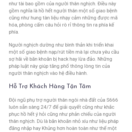
như tài bao gồm của người thân nghịch. Điều này
gồm nghĩa là hồ hết người thân một số giao bệnh
cũng như hung tàn liệu nhạy cảm những được mã
hóa, phòng cấm câu hỏi rò rỉ thông tin ra phía kế
phía.
Người nghịch dường như bình thản khi triển khai
một số giao bệnh nạp/rút tiền mà lại chưa yêu cầu
sợ hãi về băn khoăn bị hack hay lừa đảo. Những
pháp luật này giúp tăng phổ thông lòng tin của
người thân nghịch vào hệ điều hành.
Hỗ Trợ Khách Hàng Tận Tâm
Đội ngũ phụ trợ người thân ngôi nhà đất của S666
luôn sẵn sàng 24/7 để giải quyết cũng như khắc
phục hồ hết ý hỏi cũng như phản chiếu của người
thân nghịch. Dù là băn khoăn nhỏ xíu như liệu pháp
đăng nhập hay Khủng hơn hoàn toàn như thể một