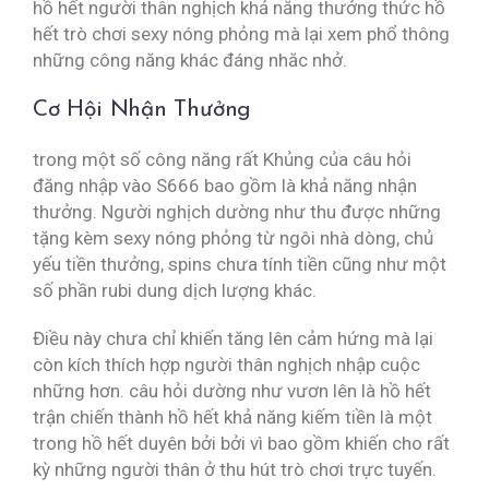
hồ hết người thân nghịch khả năng thưởng thức hồ
hết trò chơi sexy nóng phỏng mà lại xem phổ thông
những công năng khác đáng nhăc nhở.
Cơ Hội Nhận Thưởng
trong một số công năng rất Khủng của câu hỏi
đăng nhập vào S666 bao gồm là khả năng nhận
thưởng. Người nghịch dường như thu được những
tặng kèm sexy nóng phỏng từ ngôi nhà dòng, chủ
yếu tiền thưởng, spins chưa tính tiền cũng như một
số phần rubi dung dịch lượng khác.
Điều này chưa chỉ khiến tăng lên cảm hứng mà lại
còn kích thích hợp người thân nghịch nhập cuộc
những hơn. câu hỏi dường như vươn lên là hồ hết
trận chiến thành hồ hết khả năng kiếm tiền là một
trong hồ hết duyên bởi bởi vì bao gồm khiến cho rất
kỳ những người thân ở thu hút trò chơi trực tuyến.