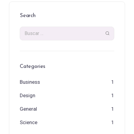
Search
Categories
Business
1
Design
1
General
1
Science
1