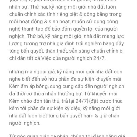
nhân sự. Thứ hai, kỹ năng môi giới nhà đất luôn
chuẩn chỉnh xác tính riêng biệt & công bằng trong
mỗi hoạt động & sinh hoạt, muốn sử dụng công
nghệ thanh tao để bảo đảm quyền lợi của người
nghịch. Thứ bố, kỹ năng môi giới nhà đất mang lực
lượng tương trợ nhà gia đình trải nghiệm hàng đầy
túng bấn quyết, thân thiết, sẵn sàng chuẩn chỉnh bị
chỉ dẫn tất cả Việc của người nghịch 24/7.
nhưng mà ngoại giả, kỹ năng môi giới nhà đất còn
nghe biết đến sở hữu phần đa sự kiện khuyến mãi
Kèm ấm áp bỏng, cung cung cấp đến người nghịch
đa thời cơ thừa nhận thưởng bự. Từ khuyến mãi
Kèm chào đón tân thủ, trả lại 24/7}{đặt cược thua
kém tới phần đa sự kiện kỳ diệu, kỹ năng môi giới
nhà đất luôn biết túng bấn quyết ham & giữ chân
người nghịch.
Từ góc quan giáp cá nhân, chúng tôi đánh bảng giá