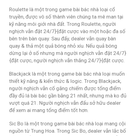
Roulette là một trong game bài bác nhà loại cổ
truyền, được vô số thành viên chúng ta mê man tại
kỹ năng môi giới nhà đất. Trong Roulette, người
nghịch vẫn đặt 24/7}{đặt cược vào một hoặc đa số
bên trên bàn quay. Sau đấy, dealer vẫn quay bàn
quay & thả một quả bóng nhỏ xíu. Nếu quả bóng
dừng lại ở số nhưng mà người nghịch vẫn đặt 24/7}
{đặt cược, người nghịch vẫn thắng 24/7}{đặt cược.
Blackjack là một trong game bài bác nhà loại muốn
thiết kỹ năng & kiến thức & logic. Trong Blackjack,
người nghịch vẫn cố gắng chiếm được tổng điểm
đầy đủ lá bài bác gần bằng 21 nhất, nhưng mà ko đủ
vượt quá 21. Người nghịch vẫn đấu sở hữu dealer
để xem ai mang tổng điểm tốt hơn.
Sic Bo là một trong game bài bác nhà loại mang cội
nguồn từ Trung Hoa. Trong Sic Bo, dealer vẫn lắc bố