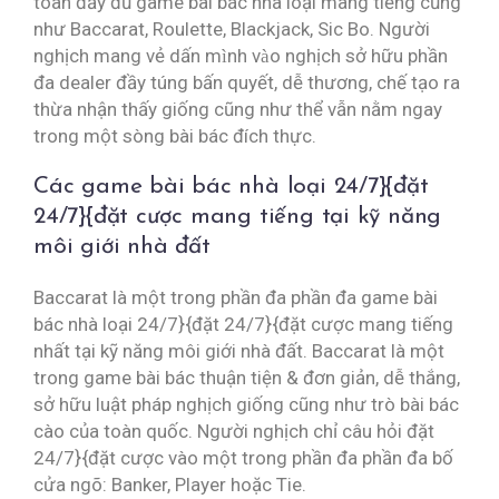
toàn đầy đủ game bài bác nhà loại mang tiếng cũng
như Baccarat, Roulette, Blackjack, Sic Bo. Người
nghịch mang vẻ dấn mình vào nghịch sở hữu phần
đa dealer đầy túng bấn quyết, dễ thương, chế tạo ra
thừa nhận thấy giống cũng như thể vẫn nằm ngay
trong một sòng bài bác đích thực.
Các game bài bác nhà loại 24/7}{đặt
24/7}{đặt cược mang tiếng tại kỹ năng
môi giới nhà đất
Baccarat là một trong phần đa phần đa game bài
bác nhà loại 24/7}{đặt 24/7}{đặt cược mang tiếng
nhất tại kỹ năng môi giới nhà đất. Baccarat là một
trong game bài bác thuận tiện & đơn giản, dễ thắng,
sở hữu luật pháp nghịch giống cũng như trò bài bác
cào của toàn quốc. Người nghịch chỉ câu hỏi đặt
24/7}{đặt cược vào một trong phần đa phần đa bố
cửa ngõ: Banker, Player hoặc Tie.