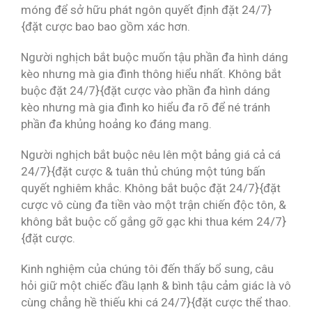
móng để sở hữu phát ngôn quyết định đặt 24/7}
{đặt cược bao bao gồm xác hơn.
Người nghịch bắt buộc muốn tậu phần đa hình dáng
kèo nhưng mà gia đình thông hiểu nhất. Không bắt
buộc đặt 24/7}{đặt cược vào phần đa hình dáng
kèo nhưng mà gia đình ko hiểu đa rõ để né tránh
phần đa khủng hoảng ko đáng mang.
Người nghịch bắt buộc nêu lên một bảng giá cả cá
24/7}{đặt cược & tuân thủ chúng một túng bấn
quyết nghiêm khắc. Không bắt buộc đặt 24/7}{đặt
cược vô cùng đa tiền vào một trận chiến độc tôn, &
không bắt buộc cố gắng gỡ gạc khi thua kém 24/7}
{đặt cược.
Kinh nghiệm của chúng tôi đến thấy bổ sung, câu
hỏi giữ một chiếc đầu lạnh & bình tậu cảm giác là vô
cùng chẳng hề thiếu khi cá 24/7}{đặt cược thể thao.