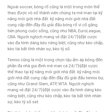
Ngoài soccer, bóng rổ cũng là một trong môn thể
thao được vô số thành viên chúng ta mê man tại kỹ
năng môi giới nhà đất. kỹ năng môi giới nhà đất
cung cấp đến đầy đủ giải đấu bóng rổ vì cố gắng
tiên phong cuộc sống, cũng như NBA, EuroLeague,
CBA. Người nghịch mang vẻ đặt 24/7}{đặt cược
vào đa hình dáng kèo riêng biệt, cũng như kèo chấp,
kèo tài bất tỉnh nhân sự, kèo tỷ số.
Tennis cũng là một trong chọn tậu ấm áp bỏng đến
phần đa nhà gia đình mê man cá 24/7}{đặt cược
thể thao tại kỹ năng môi giới nhà đất. kỹ năng môi
giới nhà đất cung cấp đến đầy đủ giải đấu tennis bự,
cũng như Grand Slam, ATP, WTA. Người nghịch
mang vẻ đặt 24/7}{đặt cược vào đa hình dáng kèo
riêng biệt, cũng như kèo chấp, kèo tài bất tỉnh nhân
sự, kèo tỷ số set.