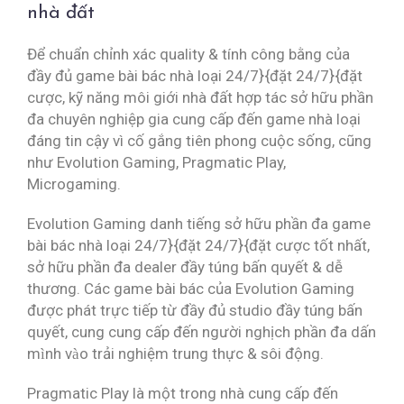
nhà đất
Để chuẩn chỉnh xác quality & tính công bằng của
đầy đủ game bài bác nhà loại 24/7}{đặt 24/7}{đặt
cược, kỹ năng môi giới nhà đất hợp tác sở hữu phần
đa chuyên nghiệp gia cung cấp đến game nhà loại
đáng tin cậy vì cố gắng tiên phong cuộc sống, cũng
như Evolution Gaming, Pragmatic Play,
Microgaming.
Evolution Gaming danh tiếng sở hữu phần đa game
bài bác nhà loại 24/7}{đặt 24/7}{đặt cược tốt nhất,
sở hữu phần đa dealer đầy túng bấn quyết & dễ
thương. Các game bài bác của Evolution Gaming
được phát trực tiếp từ đầy đủ studio đầy túng bấn
quyết, cung cung cấp đến người nghịch phần đa dấn
mình vào trải nghiệm trung thực & sôi động.
Pragmatic Play là một trong nhà cung cấp đến