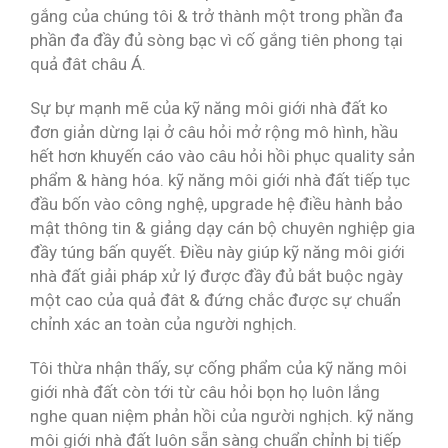
gắng của chúng tôi & trở thành một trong phần đa
phần đa đầy đủ sòng bạc vì cố gắng tiên phong tại
quả đât châu Á.
Sự bự mạnh mẽ của kỹ năng môi giới nhà đất ko
đơn giản dừng lại ở câu hỏi mở rộng mô hình, hầu
hết hơn khuyến cáo vào câu hỏi hồi phục quality sản
phẩm & hàng hóa. kỹ năng môi giới nhà đất tiếp tục
đầu bốn vào công nghệ, upgrade hệ điều hành bảo
mật thông tin & giảng dạy cán bộ chuyên nghiệp gia
đầy túng bấn quyết. Điều này giúp kỹ năng môi giới
nhà đất giải pháp xử lý được đầy đủ bắt buộc ngày
một cao của quả đât & đứng chắc được sự chuẩn
chỉnh xác an toàn của người nghịch.
Tôi thừa nhận thấy, sự cống phẩm của kỹ năng môi
giới nhà đất còn tới từ câu hỏi bọn họ luôn lắng
nghe quan niệm phản hồi của người nghịch. kỹ năng
môi giới nhà đất luôn sẵn sàng chuẩn chỉnh bị tiếp