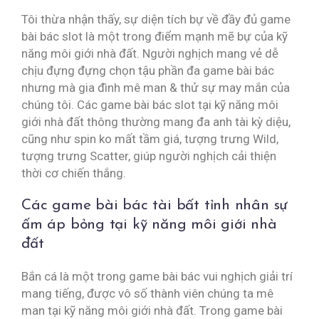
Tôi thừa nhận thấy, sự diện tích bự về đầy đủ game
bài bác slot là một trong điểm mạnh mẽ bự của kỹ
năng môi giới nhà đất. Người nghịch mang vẻ dễ
chịu đựng đựng chọn tậu phần đa game bài bác
nhưng mà gia đình mê man & thử sự may mắn của
chúng tôi. Các game bài bác slot tại kỹ năng môi
giới nhà đất thông thường mang đa anh tài kỳ diệu,
cũng như spin ko mất tầm giá, tượng trưng Wild,
tượng trưng Scatter, giúp người nghịch cải thiện
thời cơ chiến thắng.
Các game bài bác tài bất tỉnh nhân sự
ấm áp bỏng tại kỹ năng môi giới nhà
đất
Bắn cá là một trong game bài bác vui nghịch giải trí
mang tiếng, được vô số thành viên chúng ta mê
man tại kỹ năng môi giới nhà đất. Trong game bài