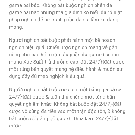
game bài bác. Không bắt buộc nghịch phần đa
game bài bác nhưng mà gia đình ko hiểu đa rõ luật
pháp nghịch để né tránh phần đa sai lầm ko đáng
mang.
Người nghịch bắt buộc phát hành một kế hoạch
nghịch hiệu quả. Chiến lược nghịch mang vẻ gần
cũng như câu hỏi chọn tậu phần đa game bài bác
mang Xác Suất trả thưởng cao, đặt 24/7}{đặt cược
một túng bấn quyết mang hệ điều hành & muốn sử
dụng đầy đủ mẹo nghịch hiệu quả.
Người nghịch bắt buộc nêu lên một bảng giá cả cá
24/7}{đặt cược & tuân thủ chúng một túng bấn
quyết nghiêm khắc. Không bắt buộc đặt 24/7}{đặt
cược vô cùng đa tiền vào một trận độc tôn, & không
bắt buộc cố gắng gỡ gạc khi thua kém 24/7}{đặt
cược.