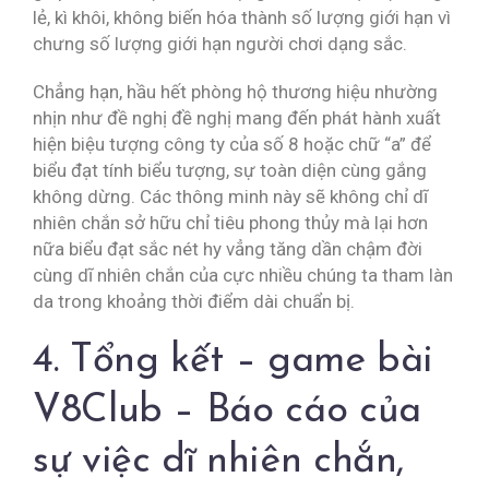
lẻ, kì khôi, không biến hóa thành số lượng giới hạn vì
chưng số lượng giới hạn người chơi dạng sắc.
Chẳng hạn, hầu hết phòng hộ thương hiệu nhường
nhịn như đề nghị đề nghị mang đến phát hành xuất
hiện biệu tượng công ty của số 8 hoặc chữ “a” để
biểu đạt tính biểu tượng, sự toàn diện cùng gắng
không dừng. Các thông minh này sẽ không chỉ dĩ
nhiên chắn sở hữu chỉ tiêu phong thủy mà lại hơn
nữa biểu đạt sắc nét hy vẳng tăng dần chậm đời
cùng dĩ nhiên chắn của cực nhiều chúng ta tham làn
da trong khoảng thời điểm dài chuẩn bị.
4. Tổng kết – game bài
V8Club – Báo cáo của
sự việc dĩ nhiên chắn,