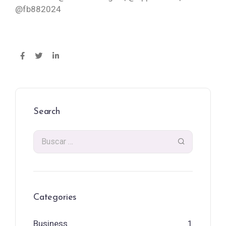
@fb882024
Search
Categories
Business
1