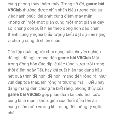
cùng phong thủy thâm thúy. Trong số đó,
game bài
V8Club
thường được nhìn nhấn biểu tượng của sự
việc hạnh phúc, đại phát cùng điềm may mắn.
Không chỉ một-một giản cùng một-một giản là dãy
số, chúng còn xuất hiện theo đông hòn đảo chân
thành cùng ý nghĩa biểu tượng biểu đạt sự cân nặng
vì chưng cùng dĩ nhiên chắn.
Các tập quán người chơi dạng sắc chuyên nghiệp
đề nghị đề nghị mang đến
game bài V8Club
Một
trong đông hòn đảo dịp lễ tiệc tùng, vượt trội trong
thời điểm ngày Tết, hay khi xuất hiện tác dụng hầu
hết quá trình đề nghị đề nghị mang đến rộng rãi như
vun đắp tòa tháp, lan rộng ra thương mại… Điều này
đang mang đến chúng ta biết rằng, phong thủy của
game bài V8Club
góp phần đem lại calo tích cực
cùng lành mạnh khỏe, giúp xua đuổi điều tàn ác
cùng chăm sóc vượng khí mang đến công ty ngôi
nhà.