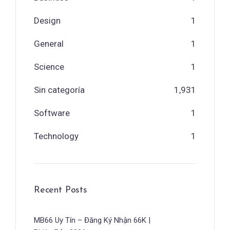
Design
1
General
1
Science
1
Sin categoría
1,931
Software
1
Technology
1
Recent Posts
MB66 Uy Tín – Đăng Ký Nhận 66K |