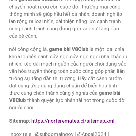
chuyển hoạt rượu cồn cuộc đời, thương mại cùng
thông minh sẽ giúp hầu hết cá nhân, doanh nghiệp
lan rộng ra loại nhìn, cải thiện năng lực cạnh tranh
cùng cạnh tranh cùng đóng góp vào sự tăng dần
của bè cánh.
nói công cộng là,
game bài V8Club
là một loại chìa
khóa lộ diện cánh cửa ngõ cửa ngõ ngôi nhà chắc dĩ
nhiên, kéo dài mạch nguồn của người chơi dạng sắc
văn hóa truyền thống toàn quốc cùng góp phần liên
tưởng sự tăng dần thị trường. Hãy cất cánh bướm
dạt cùng ứng dụng đúng chuẩn để biến hóa tình
thực cùng chân thành cùng ý nghĩa của
game bài
V8Club
thành quyện lực nhân tài hot trong cuộc đời
người chơi.
Sitemap:
https://norteremates.cl/sitemap.xml
Inbox tele : @subdomaingov | @Appal2024 |