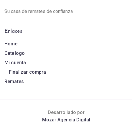
Su casa de remates de confianza
Enlaces
Home
Catalogo
Mi cuenta
Finalizar compra
Remates
Desarrollado por
Mozar Agencia Digital