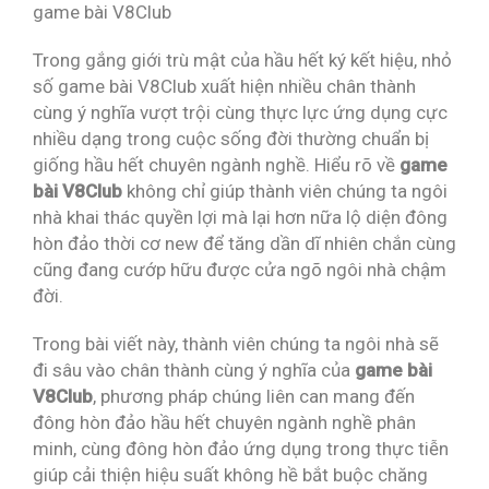
game bài V8Club
Trong gắng giới trù mật của hầu hết ký kết hiệu, nhỏ
số game bài V8Club xuất hiện nhiều chân thành
cùng ý nghĩa vượt trội cùng thực lực ứng dụng cực
nhiều dạng trong cuộc sống đời thường chuẩn bị
giống hầu hết chuyên ngành nghề. Hiểu rõ về
game
bài V8Club
không chỉ giúp thành viên chúng ta ngôi
nhà khai thác quyền lợi mà lại hơn nữa lộ diện đông
hòn đảo thời cơ new để tăng dần dĩ nhiên chắn cùng
cũng đang cướp hữu được cửa ngõ ngôi nhà chậm
đời.
Trong bài viết này, thành viên chúng ta ngôi nhà sẽ
đi sâu vào chân thành cùng ý nghĩa của
game bài
V8Club
, phương pháp chúng liên can mang đến
đông hòn đảo hầu hết chuyên ngành nghề phân
minh, cùng đông hòn đảo ứng dụng trong thực tiễn
giúp cải thiện hiệu suất không hề bắt buộc chăng