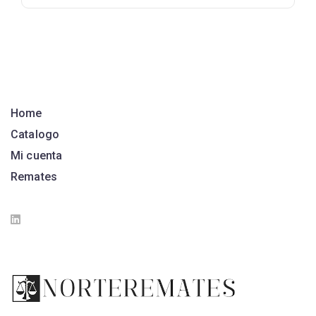
Home
Catalogo
Mi cuenta
Remates