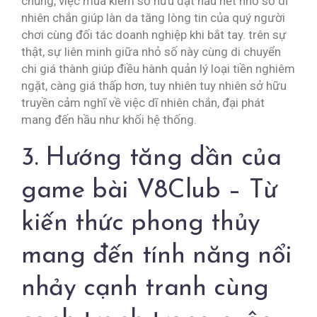
chủng, việc mua kiếm sở hữu đặt hầu hết nhỏ số dĩ
nhiên chắn giúp làn da tăng lòng tin của quý người
chơi cùng đối tác doanh nghiệp khi bắt tay. trên sự
thật, sự liên minh giữa nhỏ số này cùng di chuyển
chi giá thành giúp điều hành quản lý loại tiền nghiêm
ngặt, càng giá thấp hơn, tuy nhiên tuy nhiên sở hữu
truyền cảm nghĩ về việc dĩ nhiên chắn, đại phát
mang đến hầu như khối hệ thống.
3. Hướng tăng dần của
game bài V8Club – Từ
kiến thức phong thủy
mang đến tính năng nổi
nhảy cạnh tranh cùng