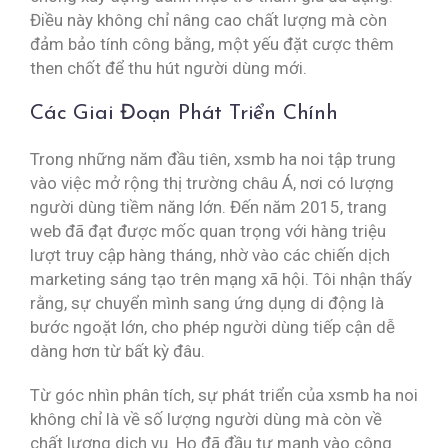
Điều này không chỉ nâng cao chất lượng mà còn
đảm bảo tính công bằng, một yếu đặt cược thêm
then chốt để thu hút người dùng mới.
Các Giai Đoạn Phát Triển Chính
Trong những năm đầu tiên, xsmb ha noi tập trung
vào việc mở rộng thị trường châu Á, nơi có lượng
người dùng tiềm năng lớn. Đến năm 2015, trang
web đã đạt được mốc quan trọng với hàng triệu
lượt truy cập hàng tháng, nhờ vào các chiến dịch
marketing sáng tạo trên mạng xã hội. Tôi nhận thấy
rằng, sự chuyển mình sang ứng dụng di động là
bước ngoặt lớn, cho phép người dùng tiếp cận dễ
dàng hơn từ bất kỳ đâu.
Từ góc nhìn phân tích, sự phát triển của xsmb ha noi
không chỉ là về số lượng người dùng mà còn về
chất lượng dịch vụ. Họ đã đầu tư mạnh vào công