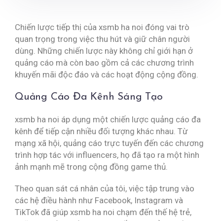
Chiến lược tiếp thị của xsmb ha noi đóng vai trò
quan trọng trong việc thu hút và giữ chân người
dùng. Những chiến lược này không chỉ giới hạn ở
quảng cáo mà còn bao gồm cả các chương trình
khuyến mãi độc đáo và các hoạt động cộng đồng.
Quảng Cáo Đa Kênh Sáng Tạo
xsmb ha noi áp dụng một chiến lược quảng cáo đa
kênh để tiếp cận nhiều đối tượng khác nhau. Từ
mạng xã hội, quảng cáo trực tuyến đến các chương
trình hợp tác với influencers, họ đã tạo ra một hình
ảnh mạnh mẽ trong cộng đồng game thủ.
Theo quan sát cá nhân của tôi, việc tập trung vào
các hệ điều hành như Facebook, Instagram và
TikTok đã giúp xsmb ha noi chạm đến thế hệ trẻ,