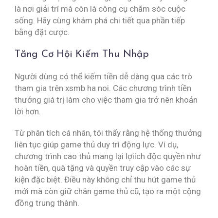
là nơi giải trí mà còn là công cụ chăm sóc cuộc
sống. Hãy cùng khám phá chi tiết qua phần tiếp
bằng đặt cược.
Tăng Cơ Hội Kiếm Thu Nhập
Người dùng có thể kiếm tiền dễ dàng qua các trò
tham gia trên xsmb ha noi. Các chương trình tiền
thưởng giá trị làm cho việc tham gia trở nên khoản
lời hơn.
Từ phân tích cá nhân, tôi thấy rằng hệ thống thưởng
liên tục giúp game thủ duy trì động lực. Ví dụ,
chương trình cao thủ mang lại lợiích độc quyền như
hoàn tiền, quà tặng và quyền truy cập vào các sự
kiện đặc biệt. Điều này không chỉ thu hút game thủ
mới mà còn giữ chân game thủ cũ, tạo ra một cộng
đồng trung thành.