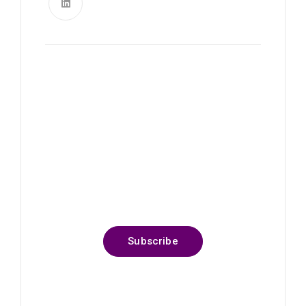
News, Insights & Events
Subscribe to our newsletter
and stay updated on the latest
news
Subscribe