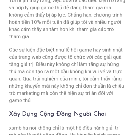
Tôi nhận thấy rằng, việc đưa ra các điều kiện rõ ràng
và hợp lý giúp game thủ dễ dàng tham gia mà
không cảm thấy bị áp lực. Chẳng hạn, chương trình
hoàn tiền 10% mỗi tuần đã giúp tôi và nhiều người
khác cảm thấy an tâm hơn khi tham gia các trò
tham gia.
Các sự kiện đặc biệt như lễ hội game hay sinh nhật
của trang web cũng được tổ chức với các giải quà
tặng giá trị. Điều này không chỉ làm tăng sự hứng
thú mà còn tạo ra một bầu không khí vui vẻ và trực
quan. Qua trải nghiệm của mình, tôi cảm thấy rằng
những khuyến mãi này không chỉ đơn thuần là chiêu
trò marketing mà còn thể hiện sự tri ân đối với
game thủ.
Xây Dựng Cộng Đồng Người Chơi
xsmb ha noi không chỉ là một hệ điều hành giải trí