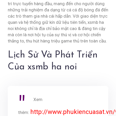
trí trực tuyến hàng đầu, mang đến cho người dùng
những trải nghiệm đa dạng từ cá cá độ bóng đá đến
các trò tham gia nhà cái hấp dẫn. Với giao diện trực
quan và hệ thống giữ kín dữ liệu tiên tiến, xsmb ha
noi không chỉ là địa chỉ bảo mật cao & đáng tin cậy
mà còn là nơi hội tụ của sự thú vị và cơ hội chiến
thắng to, thu hút hàng triệu game thủ trên toàn cầu.
Lịch Sử Và Phát Triển
Của xsmb ha noi
Xem
http://www.phukiencuasat.vn
thêm: