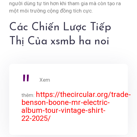
người dùng tự tin hơn khi tham gia mà còn tạo ra
một môi trường cộng đồng tích cực.
Các Chiến Lược Tiếp
Thị Của xsmb ha noi
Xem
https://thecircular.org/trade-
thêm:
benson-boone-mr-electric-
album-tour-vintage-shirt-
22-2025/