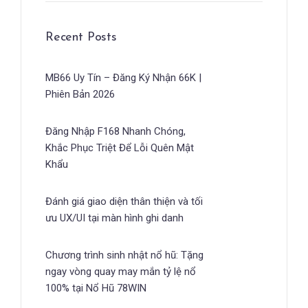
Recent Posts
MB66 Uy Tín – Đăng Ký Nhận 66K |
Phiên Bản 2026
Đăng Nhập F168 Nhanh Chóng,
Khắc Phục Triệt Để Lỗi Quên Mật
Khẩu
Đánh giá giao diện thân thiện và tối
ưu UX/UI tại màn hình ghi danh
Chương trình sinh nhật nổ hũ: Tặng
ngay vòng quay may mắn tỷ lệ nổ
100% tại Nổ Hũ 78WIN