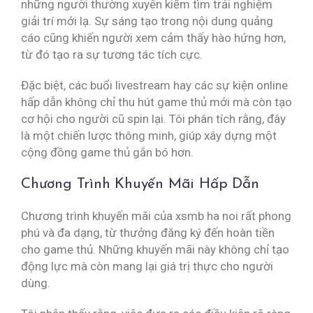
những người thường xuyên kiếm tìm trải nghiệm
giải trí mới lạ. Sự sáng tạo trong nội dung quảng
cáo cũng khiến người xem cảm thấy hào hứng hơn,
từ đó tạo ra sự tương tác tích cực.
Đặc biệt, các buổi livestream hay các sự kiện online
hấp dẫn không chỉ thu hút game thủ mới mà còn tạo
cơ hội cho người cũ spin lại. Tôi phân tích rằng, đây
là một chiến lược thông minh, giúp xây dựng một
cộng đồng game thủ gắn bó hơn.
Chương Trình Khuyến Mãi Hấp Dẫn
Chương trình khuyến mãi của xsmb ha noi rất phong
phú và đa dạng, từ thưởng đăng ký đến hoàn tiền
cho game thủ. Những khuyến mãi này không chỉ tạo
động lực mà còn mang lại giá trị thực cho người
dùng.