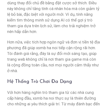
dùng thay đổi chủ đề bằng đặt cược sở thích. Điều
này không chỉ tăng tính cá nhân hóa mà còn giảm tỷ
lệ bỏ bài, đặc biệt với người mới. Ví dụ, tính năng
kiếm tìm thông minh sử dụng AI có thể gợi ý trò
tham gia dựa trên lịch sử, làm cho trải nghiệm trở
nên hấp dẫn hơn.
Hơn nữa, việc tích hợp ngôn ngữ và đơn vị tiền tệ địa
phương đã giúp xsmb ha noi tiếp cận rộng rãi hơn.
Tôi đánh giá rằng, đây là sự đổi mới sáng tạo, giúp
trang web không chỉ là nơi tham gia game mà còn
là cộng đồng toàn cầu, nơi mọi người cảm thấy như
ở nhà.
Hệ Thống Trò Chơi Đa Dạng
Với hơn hàng nghìn trò tham gia từ các nhà cung
cấp hàng đầu, xsmb ha noi thực sự là thiên đường
cho những ai yêu thích giải trí. Từ máy đánh bạc đến