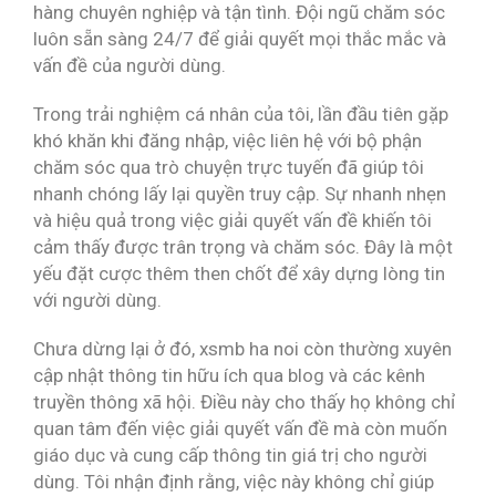
hàng chuyên nghiệp và tận tình. Đội ngũ chăm sóc
luôn sẵn sàng 24/7 để giải quyết mọi thắc mắc và
vấn đề của người dùng.
Trong trải nghiệm cá nhân của tôi, lần đầu tiên gặp
khó khăn khi đăng nhập, việc liên hệ với bộ phận
chăm sóc qua trò chuyện trực tuyến đã giúp tôi
nhanh chóng lấy lại quyền truy cập. Sự nhanh nhẹn
và hiệu quả trong việc giải quyết vấn đề khiến tôi
cảm thấy được trân trọng và chăm sóc. Đây là một
yếu đặt cược thêm then chốt để xây dựng lòng tin
với người dùng.
Chưa dừng lại ở đó, xsmb ha noi còn thường xuyên
cập nhật thông tin hữu ích qua blog và các kênh
truyền thông xã hội. Điều này cho thấy họ không chỉ
quan tâm đến việc giải quyết vấn đề mà còn muốn
giáo dục và cung cấp thông tin giá trị cho người
dùng. Tôi nhận định rằng, việc này không chỉ giúp