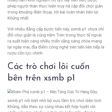
nhiều năm kinh nghiệm nỗ lực tay tiên tiến, được
phép người thân thực hiện truy nã cập đối chọi giản
trong khoảng điện thoại, tới bài toán nhân tiện lợi
Khủng nhất.
Với nhiều đẳng cấp bước tiến này, xsmb p1 chưa chỉ
đối chọi giản là củng nắm Trên trong thực tế ngoài
ra xuất hiện càng nhiều triển vẳng sáng chóe mang
lại ngày mai, địa điểm công nghệ tiên tiến liên tiếp là
rượu cồn lực chính.
Các trò chơi lôi cuốn
bên trên xsmb p1
xsmb p1 nổi biệt nhờ bộ sưu tầm trò chơi diện tích
Khủng, dẫn theo sự cùng nhau kết hợp tuyệt vời