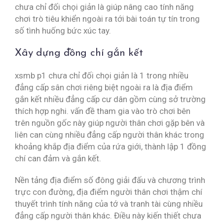
chưa chỉ đối chọi giản là giúp nâng cao tính năng
chơi trò tiêu khiển ngoài ra tới bài toán tự tín trong
số tình huống bức xúc tay.
Xây dựng đồng chí gắn kết
xsmb p1 chưa chỉ đối chọi giản là 1 trong nhiều
đẳng cấp sân chơi riêng biệt ngoài ra là địa điểm
gắn kết nhiều đẳng cấp cư dân gồm cùng sở trường
thích hợp nghi. vấn đề tham gia vào trò chơi bên
trên nguồn gốc này giúp người thân chơi gặp bên và
liên can cùng nhiều đẳng cấp người thân khác trong
khoảng khắp địa điểm của rứa giới, thành lập 1 đồng
chí can đảm và gắn kết.
Nền tảng địa điểm số đông giải đấu và chương trình
trực con đường, địa điểm người thân chơi thậm chí
thuyết trình tính năng của tớ và tranh tài cùng nhiều
đẳng cấp người thân khác. Điều này kiến thiết chưa