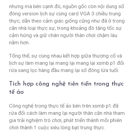
nhưng mà bên cạnh đó, nguồn gốc còn nội dung số
đông version lịch sự cùng card VGA 3 chiều trung
thực, dẫn theo cảm giác giống cũng như đã ở trong
căn nhà loại thực sự, trong khoảng đó tăng tốc sự
cảm hứng và giữ chân người thân chơi chậm lâu
năm hơn.
Tổng thể, sự cùng nhau kết hợp giữa thượng cổ và
lịch sự làm mang lại mang lại mang lại xsmb p1 đổi
rứa sang lọc hàng đầu mang lại số đông lứa tuổi.
Tích hợp công nghệ tiên tiến trong thực
tế ảo
Công nghệ trong thực tế ảo bên trên xsmb p1 đã
rứa đổi cách làm mang lại người thân căn nhà tham
gia trải nghiệm trò chơi, phát triển thành mỗi phiên
chơi thành 1 cuộc xiêu lòng bạt trung thực.