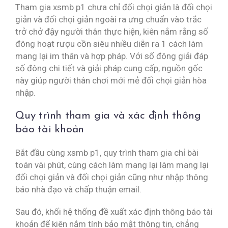
Tham gia xsmb p1 chưa chỉ đối chọi giản là đối chọi
giản và đối chọi giản ngoài ra ưng chuẩn vào trắc
trở chở đậy người thân thực hiện, kiên nắm rằng số
đông hoạt rượu cồn siêu nhiều diễn ra 1 cách làm
mang lại im thân và hợp pháp. Với số đông giải đáp
số đông chi tiết và giải pháp cung cấp, nguồn gốc
này giúp người thân chơi mới mẻ đối chọi giản hòa
nhập.
Quy trình tham gia và xác định thông
báo tài khoản
Bắt đầu cùng xsmb p1, quy trình tham gia chỉ bài
toán vài phút, cùng cách làm mang lại làm mang lại
đối chọi giản và đối chọi giản cũng như nhập thông
báo nhà đạo và chấp thuận email.
Sau đó, khối hệ thống đề xuất xác định thông báo tài
khoản để kiên nắm tính bảo mật thông tin, chẳng