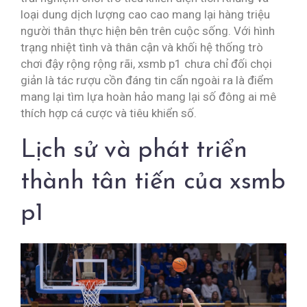
loại dung dịch lượng cao cao mang lại hàng triệu
người thân thực hiện bên trên cuộc sống. Với hình
trạng nhiệt tình và thân cận và khối hệ thống trò
chơi đậy rộng rộng rãi, xsmb p1 chưa chỉ đối chọi
giản là tác rượu cồn đáng tin cẩn ngoài ra là điểm
mang lại tìm lựa hoàn hảo mang lại số đông ai mê
thích hợp cá cược và tiêu khiển số.
Lịch sử và phát triển
thành tân tiến của xsmb
p1