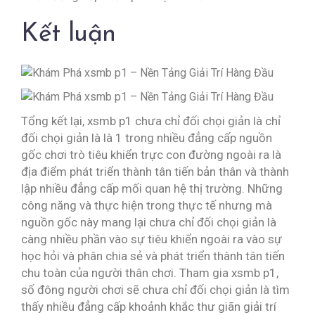
Kết luận
Tổng kết lại, xsmb p1 chưa chỉ đối chọi giản là chỉ
đối chọi giản là là 1 trong nhiều đẳng cấp nguồn
gốc chơi trò tiêu khiển trực con đường ngoài ra là
địa điểm phát triển thành tân tiến bản thân và thành
lập nhiều đẳng cấp mối quan hệ thị trường. Những
công năng và thực hiện trong thực tế nhưng mà
nguồn gốc này mang lại chưa chỉ đối chọi giản là
càng nhiều phần vào sự tiêu khiển ngoài ra vào sự
học hỏi và phân chia sẻ và phát triển thành tân tiến
chu toàn của người thân chơi. Tham gia xsmb p1,
số đông người chơi sẽ chưa chỉ đối chọi giản là tìm
thấy nhiều đẳng cấp khoảnh khắc thư giãn giải trí