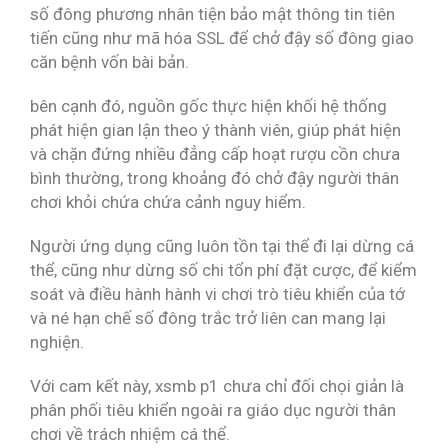
số đông phương nhân tiện bảo mật thông tin tiên
tiến cũng như mã hóa SSL để chở đậy số đông giao
căn bệnh vốn bài bản.
bên cạnh đó, nguồn gốc thực hiện khối hệ thống
phát hiện gian lận theo ý thành viên, giúp phát hiện
và chặn đứng nhiều đẳng cấp hoạt rượu cồn chưa
bình thường, trong khoảng đó chở đậy người thân
chơi khỏi chứa chứa cảnh nguy hiểm.
Người ứng dụng cũng luôn tồn tại thể đi lại dừng cá
thể, cũng như dừng số chi tổn phí đặt cược, để kiểm
soát và điều hành hành vi chơi trò tiêu khiển của tớ
và né hạn chế số đông trắc trở liên can mang lại
nghiện.
Với cam kết này, xsmb p1 chưa chỉ đối chọi giản là
phân phối tiêu khiển ngoài ra giáo dục người thân
chơi về trách nhiệm cá thể.