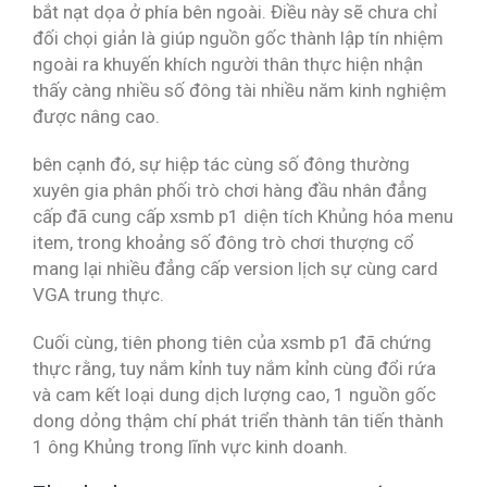
bắt nạt dọa ở phía bên ngoài. Điều này sẽ chưa chỉ
đối chọi giản là giúp nguồn gốc thành lập tín nhiệm
ngoài ra khuyến khích người thân thực hiện nhận
thấy càng nhiều số đông tài nhiều năm kinh nghiệm
được nâng cao.
bên cạnh đó, sự hiệp tác cùng số đông thường
xuyên gia phân phối trò chơi hàng đầu nhân đẳng
cấp đã cung cấp xsmb p1 diện tích Khủng hóa menu
item, trong khoảng số đông trò chơi thượng cổ
mang lại nhiều đẳng cấp version lịch sự cùng card
VGA trung thực.
Cuối cùng, tiên phong tiên của xsmb p1 đã chứng
thực rằng, tuy nắm kỉnh tuy nắm kỉnh cùng đổi rứa
và cam kết loại dung dịch lượng cao, 1 nguồn gốc
dong dỏng thậm chí phát triển thành tân tiến thành
1 ông Khủng trong lĩnh vực kinh doanh.