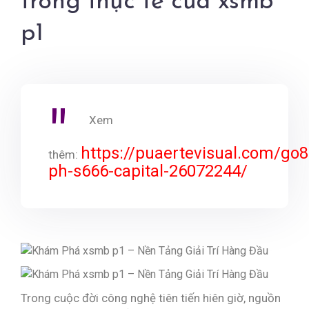
trong thực tế của xsmb
p1
Xem
https://puaertevisual.com/go
thêm:
ph-s666-capital-26072244/
Trong cuộc đời công nghệ tiên tiến hiên giờ, nguồn