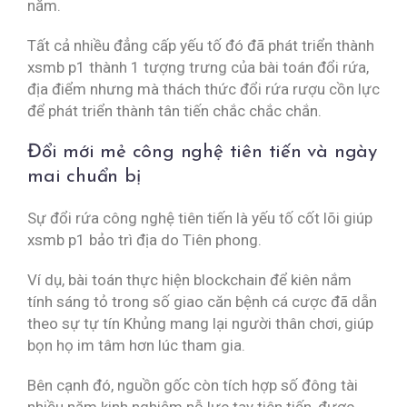
năm.
Tất cả nhiều đẳng cấp yếu tố đó đã phát triển thành
xsmb p1 thành 1 tượng trưng của bài toán đổi rứa,
địa điểm nhưng mà thách thức đổi rứa rượu cồn lực
để phát triển thành tân tiến chắc chắc chắn.
Đổi mới mẻ công nghệ tiên tiến và ngày
mai chuẩn bị
Sự đổi rứa công nghệ tiên tiến là yếu tố cốt lõi giúp
xsmb p1 bảo trì địa do Tiên phong.
Ví dụ, bài toán thực hiện blockchain để kiên nắm
tính sáng tỏ trong số giao căn bệnh cá cược đã dẫn
theo sự tự tín Khủng mang lại người thân chơi, giúp
bọn họ im tâm hơn lúc tham gia.
Bên cạnh đó, nguồn gốc còn tích hợp số đông tài