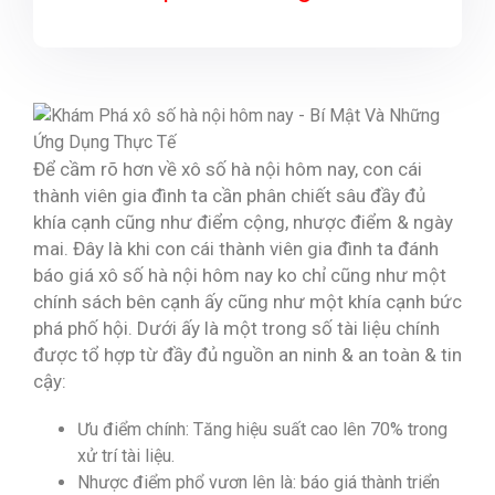
Để cầm rõ hơn về xô số hà nội hôm nay, con cái
thành viên gia đình ta cần phân chiết sâu đầy đủ
khía cạnh cũng như điểm cộng, nhược điểm & ngày
mai. Đây là khi con cái thành viên gia đình ta đánh
báo giá xô số hà nội hôm nay ko chỉ cũng như một
chính sách bên cạnh ấy cũng như một khía cạnh bức
phá phố hội. Dưới ấy là một trong số tài liệu chính
được tổ hợp từ đầy đủ nguồn an ninh & an toàn & tin
cậy:
Ưu điểm chính: Tăng hiệu suất cao lên 70% trong
xử trí tài liệu.
Nhược điểm phổ vươn lên là: báo giá thành triển