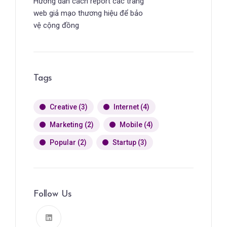
Hướng dẫn cách report các trang
web giả mạo thương hiệu để bảo
vệ cộng đồng
Tags
Creative
(3)
Internet
(4)
Marketing
(2)
Mobile
(4)
Popular
(2)
Startup
(3)
Follow Us