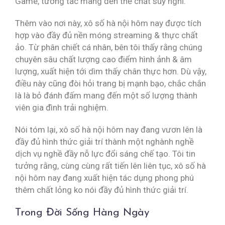
Game, tương tác mang đến thể chất suy nghĩ.
Thêm vào nơi này, xô số hà nội hôm nay được tích
hợp vào đầy đủ nền móng streaming & thực chất
ảo. Từ phân chiết cá nhân, bên tôi thấy rằng chúng
chuyên sâu chất lượng cao điểm hình ảnh & âm
lượng, xuất hiện tới dìm thấy chân thực hơn. Dù vậy,
điều này cũng đòi hỏi trang bị mạnh bạo, chắc chắn
là là bỏ đánh đấm mang đến một số lượng thành
viên gia đình trải nghiệm.
Nói tóm lại, xô số hà nội hôm nay đang vươn lên là
đầy đủ hình thức giải trí thành một nghành nghề
dịch vụ nghề đầy nỗ lực đổi sáng chế tạo. Tôi tin
tưởng rằng, cùng cùng rất tiến lên liên tục, xô số hà
nội hôm nay đang xuất hiện tác dụng phong phú
thêm chất lỏng ko nói đầy đủ hình thức giải trí.
Trong Đời Sống Hàng Ngày