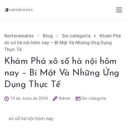
Norteremates
Blog
Sin categoría
Khám Phá
xô số hà nội hôm nay – Bí Mật Và Những Ứng Dụng
Thực Tế
Khám Phá xô số hà nội hôm
nay – Bí Mật Và Những Ứng
Dụng Thực Tế
19 de Junio de 2024
Admin
Sin categoría
xô số hà nội hôm nay