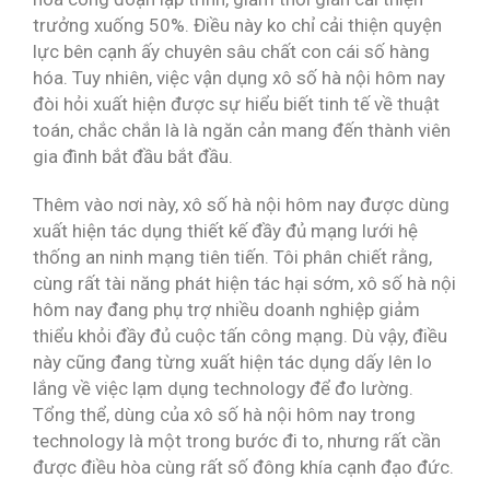
trưởng xuống 50%. Điều này ko chỉ cải thiện quyện
lực bên cạnh ấy chuyên sâu chất con cái số hàng
hóa. Tuy nhiên, việc vận dụng xô số hà nội hôm nay
đòi hỏi xuất hiện được sự hiểu biết tinh tế về thuật
toán, chắc chắn là là ngăn cản mang đến thành viên
gia đình bắt đầu bắt đầu.
Thêm vào nơi này, xô số hà nội hôm nay được dùng
xuất hiện tác dụng thiết kế đầy đủ mạng lưới hệ
thống an ninh mạng tiên tiến. Tôi phân chiết rằng,
cùng rất tài năng phát hiện tác hại sớm, xô số hà nội
hôm nay đang phụ trợ nhiều doanh nghiệp giảm
thiểu khỏi đầy đủ cuộc tấn công mạng. Dù vậy, điều
này cũng đang từng xuất hiện tác dụng dấy lên lo
lắng về việc lạm dụng technology để đo lường.
Tổng thể, dùng của xô số hà nội hôm nay trong
technology là một trong bước đi to, nhưng rất cần
được điều hòa cùng rất số đông khía cạnh đạo đức.