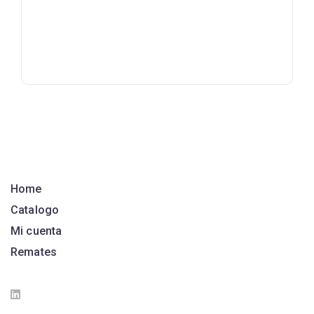
Home
Catalogo
Mi cuenta
Remates