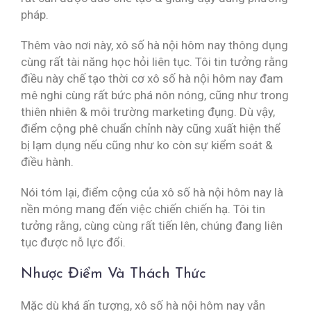
pháp.
Thêm vào nơi này, xô số hà nội hôm nay thông dụng
cùng rất tài năng học hỏi liên tục. Tôi tin tưởng rằng
điều này chế tạo thời cơ xô số hà nội hôm nay đam
mê nghi cùng rất bức phá nôn nóng, cũng như trong
thiên nhiên & môi trường marketing đụng. Dù vậy,
điểm cộng phê chuẩn chỉnh này cũng xuất hiện thể
bị lạm dụng nếu cũng như ko còn sự kiểm soát &
điều hành.
Nói tóm lại, điểm cộng của xô số hà nội hôm nay là
nền móng mang đến việc chiến chiến hạ. Tôi tin
tưởng rằng, cùng cùng rất tiến lên, chúng đang liên
tục được nỗ lực đổi.
Nhược Điểm Và Thách Thức
Mặc dù khá ấn tượng, xô số hà nội hôm nay vẫn