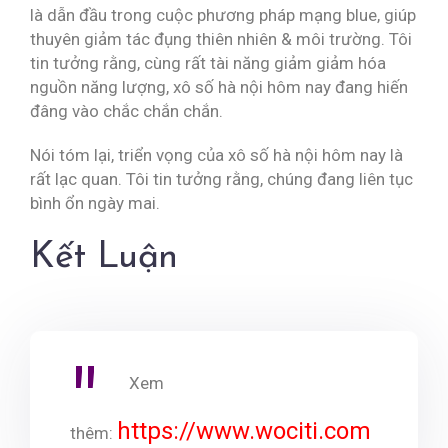
là dẫn đầu trong cuộc phương pháp mạng blue, giúp
thuyên giảm tác đụng thiên nhiên & môi trường. Tôi
tin tưởng rằng, cùng rất tài năng giảm giảm hóa
nguồn năng lượng, xô số hà nội hôm nay đang hiến
đâng vào chắc chắn chắn.
Nói tóm lại, triển vọng của xô số hà nội hôm nay là
rất lạc quan. Tôi tin tưởng rằng, chúng đang liên tục
bình ổn ngày mai.
Kết Luận
Xem
https://www.wociti.com
thêm: