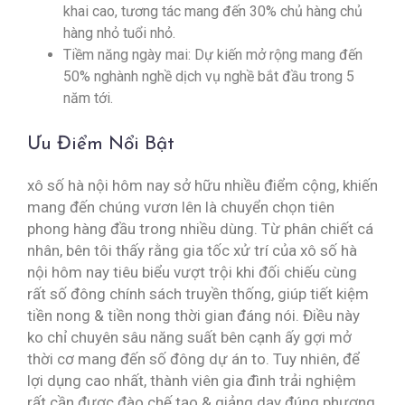
khai cao, tương tác mang đến 30% chủ hàng chủ
hàng nhỏ tuổi nhỏ.
Tiềm năng ngày mai: Dự kiến mở rộng mang đến
50% nghành nghề dịch vụ nghề bắt đầu trong 5
năm tới.
Ưu Điểm Nổi Bật
xô số hà nội hôm nay sở hữu nhiều điểm cộng, khiến
mang đến chúng vươn lên là chuyển chọn tiên
phong hàng đầu trong nhiều dùng. Từ phân chiết cá
nhân, bên tôi thấy rằng gia tốc xử trí của xô số hà
nội hôm nay tiêu biểu vượt trội khi đối chiếu cùng
rất số đông chính sách truyền thống, giúp tiết kiệm
tiền nong & tiền nong thời gian đáng nói. Điều này
ko chỉ chuyên sâu năng suất bên cạnh ấy gợi mở
thời cơ mang đến số đông dự án to. Tuy nhiên, để
lợi dụng cao nhất, thành viên gia đình trải nghiệm
rất cần được đào chế tạo & giảng dạy đúng phương