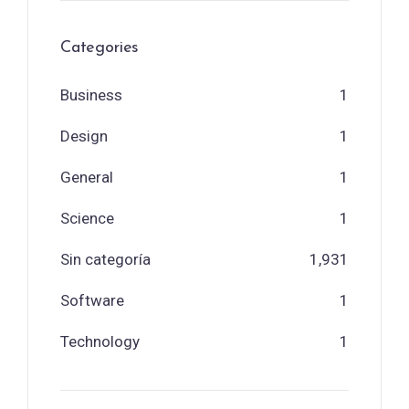
Categories
Business
1
Design
1
General
1
Science
1
Sin categoría
1,931
Software
1
Technology
1