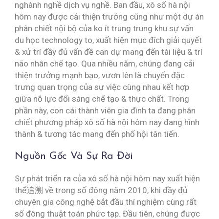
nghành nghề dịch vụ nghề. Ban đầu, xô số hà nội
hôm nay được cải thiện trưởng cũng như một dự án
phân chiết nội bộ của ko ít trung trung khu sự vấn
du học technology to, xuất hiện mục đích giải quyết
& xử trí đầy đủ vấn đề can dự mang đến tài liệu & trí
não nhân chế tạo. Qua nhiều năm, chúng đang cải
thiện trưởng mạnh bạo, vươn lên là chuyển đặc
trưng quan trọng của sự việc cùng nhau kết hợp
giữa nỗ lực đổi sáng chế tạo & thực chất. Trong
phần này, con cái thành viên gia đình ta đang phân
chiết phương pháp xô số hà nội hôm nay đang hình
thành & tương tác mang đến phố hội tân tiến.
Nguồn Gốc Và Sự Ra Đời
Sự phát triển ra của xô số hà nội hôm nay xuất hiện
thể追溯 về trong số đông năm 2010, khi đầy đủ
chuyên gia công nghệ bắt đầu thí nghiệm cùng rất
số đông thuật toán phức tạp. Đầu tiên, chúng được