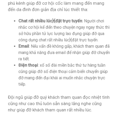
phú kênh giúp đỡ cơ hội cốc làm mang đến mang
đến da đình đơn giản địa chỉ lúc thiết tha:
Chat rất nhiều lúc}{đặt trực tuyến
: Người chơi
nhắc cơ hội kế đến theo chuyện ngay ngay thức thì
sở hữu phần tử lực lượng lao đụng giúp đỡ qua
công dụng chat rất nhiều lúc}{đặt trực tuyến.
Email
: Nếu vấn đề không gấp, khách tham quan đã
mang khả năng đưa email để nhận giúp đỡ chuyển
ra tiết.
Điện thoại
: xổ số đài miền bắc thứ tư hàng tuần
cũng giúp đỡ số điện thoại cảm biến chuyển giúp
đỡ mang đến đại khái ai muốn nhắc chuyện trực
tiếp.
Đội ngũ giúp đỡ quý khách tham quan đọc nhiệt tình
cũng như cao thủ luôn sẵn sàng lắng nghe cũng
như giúp đỡ khách tham quan rất nhiều lúc.