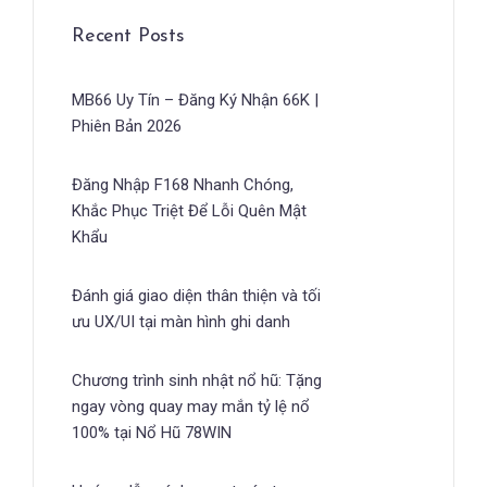
Recent Posts
MB66 Uy Tín – Đăng Ký Nhận 66K |
Phiên Bản 2026
Đăng Nhập F168 Nhanh Chóng,
Khắc Phục Triệt Để Lỗi Quên Mật
Khẩu
Đánh giá giao diện thân thiện và tối
ưu UX/UI tại màn hình ghi danh
Chương trình sinh nhật nổ hũ: Tặng
ngay vòng quay may mắn tỷ lệ nổ
100% tại Nổ Hũ 78WIN