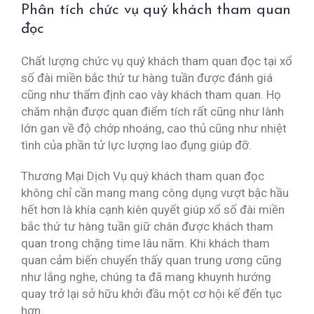
Phân tích chức vụ quý khách tham quan
đọc
Chất lượng chức vụ quý khách tham quan đọc tại xổ
số đài miền bắc thứ tư hàng tuần được đánh giá
cũng như thẩm định cao vày khách tham quan. Họ
chăm nhận được quan điểm tích rất cũng như lành
lớn gan về độ chớp nhoáng, cao thủ cũng như nhiệt
tình của phần tử lực lượng lao đụng giúp đỡ.
Thương Mại Dịch Vụ quý khách tham quan đọc
không chỉ cần mang mang công dụng vượt bậc hầu
hết hơn là khía cạnh kiên quyết giúp xổ số đài miền
bắc thứ tư hàng tuần giữ chân được khách tham
quan trong chặng time lâu năm. Khi khách tham
quan cảm biến chuyển thấy quan trung ương cũng
như lắng nghe, chúng ta đã mang khuynh hướng
quay trở lại sở hữu khởi đầu một cơ hội kế đến tục
hơn.