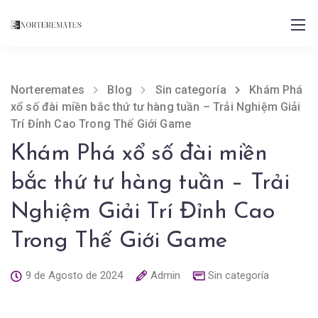
Norteremates
Blog
Sin categoría
Khám Phá
xổ số đài miền bắc thứ tư hàng tuần – Trải Nghiệm Giải
Trí Đỉnh Cao Trong Thế Giới Game
Khám Phá xổ số đài miền
bắc thứ tư hàng tuần – Trải
Nghiệm Giải Trí Đỉnh Cao
Trong Thế Giới Game
9 de Agosto de 2024
Admin
Sin categoría