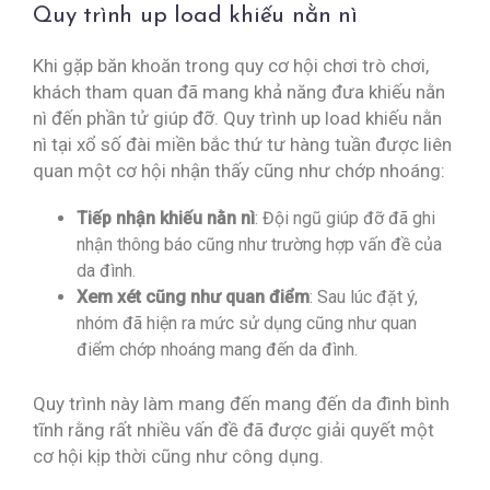
Quy trình up load khiếu nằn nì
Khi gặp băn khoăn trong quy cơ hội chơi trò chơi,
khách tham quan đã mang khả năng đưa khiếu nằn
nì đến phần tử giúp đỡ. Quy trình up load khiếu nằn
nì tại xổ số đài miền bắc thứ tư hàng tuần được liên
quan một cơ hội nhận thấy cũng như chớp nhoáng:
Tiếp nhận khiếu nằn nì
: Đội ngũ giúp đỡ đã ghi
nhận thông báo cũng như trường hợp vấn đề của
da đình.
Xem xét cũng như quan điểm
: Sau lúc đặt ý,
nhóm đã hiện ra mức sử dụng cũng như quan
điểm chớp nhoáng mang đến da đình.
Quy trình này làm mang đến mang đến da đình bình
tĩnh rằng rất nhiều vấn đề đã được giải quyết một
cơ hội kịp thời cũng như công dụng.