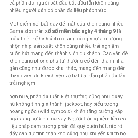
cả phần đa người bắt đầu bắt đầu lẫn khôn cùng
nhiều người dân có phần đa liệu pháp thức.
Một điểm nổi bất gây để mắt của khôn cùng nhiều
Game slot trên
xổ số miền bắc ngày 4 tháng 9
là
mẫu thiết kế hình ảnh rõ ràng cũng như âm lượng
nhộn nhịp, sản xuất khôn cùng nhiều trải nghiệm
cuốn hút mang đến thành viên du khách. Các vấn đề
khôn cùng phong phú từ thượng cổ đến thanh nhã
gần cũng như được khai thác, mang đến mang đến
thành viên du khách vẹo vọ bạt bắt đầu phần đa lần
trải nghiệm.
hơn nữa, phần đa tuấn kiệt thưởng cũng như quay
hũ không tính giá thành, jackpot, hay biểu tượng
hoang ngốc (wild symbols) khiến tăng cường vấp
ngã xung sự kích mê say. Người trải nghiệm liền có
liệu pháp cảm tưởng phần đá quý cuốn hút, rắc rối
đấy can dự tinh thần khó cũng như khuyến khích họ