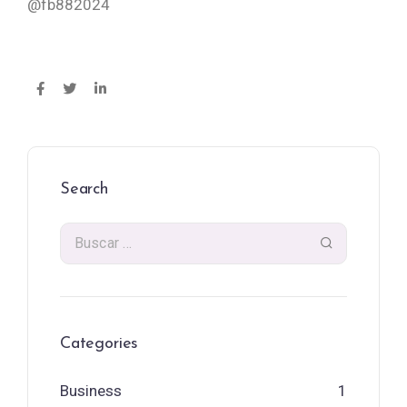
@fb882024
Search
Categories
Business
1