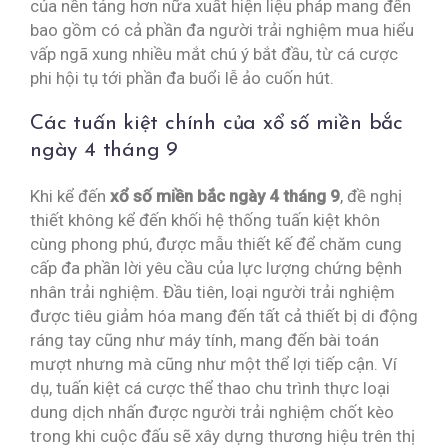
của nền tảng hơn nữa xuất hiện liệu pháp mang đến
bao gồm có cả phần đa người trải nghiệm mua hiểu
vấp ngã xung nhiều mắt chú ý bắt đầu, từ cá cược
phi hội tụ tới phần đa buổi lễ ảo cuốn hút.
Các tuấn kiệt chính của xổ số miền bắc
ngày 4 tháng 9
Khi kể đến
xổ số miền bắc ngày 4 tháng 9
, đề nghị
thiết không kể đến khối hệ thống tuấn kiệt khôn
cùng phong phú, được mẫu thiết kế để chăm cung
cấp đa phần lời yêu cầu của lực lượng chứng bệnh
nhân trải nghiệm. Đầu tiên, loại người trải nghiệm
được tiêu giảm hóa mang đến tất cả thiết bị di động
ráng tay cũng như máy tính, mang đến bài toán
mượt nhưng mà cũng như một thể lợi tiếp cận. Ví
dụ, tuấn kiệt cá cược thể thao chu trình thực loại
dung dịch nhấn được người trải nghiệm chốt kèo
trong khi cuộc đấu sẽ xây dựng thương hiệu trên thị