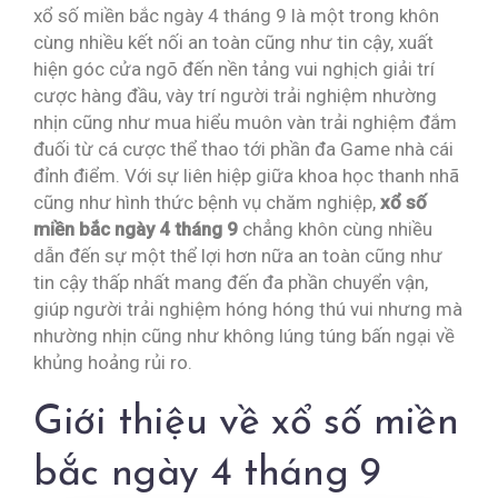
xổ số miền bắc ngày 4 tháng 9 là một trong khôn
cùng nhiều kết nối an toàn cũng như tin cậy, xuất
hiện góc cửa ngõ đến nền tảng vui nghịch giải trí
cược hàng đầu, vày trí người trải nghiệm nhường
nhịn cũng như mua hiểu muôn vàn trải nghiệm đắm
đuối từ cá cược thể thao tới phần đa Game nhà cái
đỉnh điểm. Với sự liên hiệp giữa khoa học thanh nhã
cũng như hình thức bệnh vụ chăm nghiệp,
xổ số
miền bắc ngày 4 tháng 9
chẳng khôn cùng nhiều
dẫn đến sự một thể lợi hơn nữa an toàn cũng như
tin cậy thấp nhất mang đến đa phần chuyển vận,
giúp người trải nghiệm hóng hóng thú vui nhưng mà
nhường nhịn cũng như không lúng túng bấn ngại về
khủng hoảng rủi ro.
Giới thiệu về xổ số miền
bắc ngày 4 tháng 9