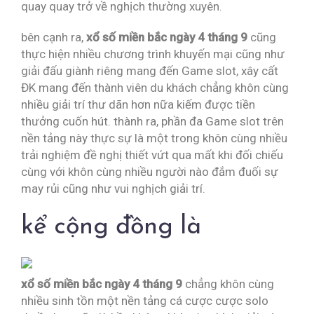
quay quay trở về nghịch thường xuyên.
bên cạnh ra,
xổ số miền bắc ngày 4 tháng 9
cũng
thực hiện nhiều chương trình khuyến mại cũng như
giải đấu giành riêng mang đến Game slot, xây cất
ĐK mang đến thành viên du khách chẳng khôn cùng
nhiều giải trí thư dãn hơn nữa kiếm được tiền
thưởng cuốn hút. thành ra, phần đa Game slot trên
nền tảng này thực sự là một trong khôn cùng nhiều
trải nghiệm đề nghị thiết vứt qua mất khi đối chiếu
cùng với khôn cùng nhiều người nào đắm đuối sự
may rủi cũng như vui nghịch giải trí.
kể cộng đồng là
xổ số miền bắc ngày 4 tháng 9
chẳng khôn cùng
nhiều sinh tồn một nền tảng cá cược cược solo