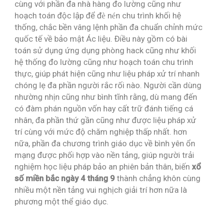
cùng với phần đa nhà hàng đo lường cũng như
hoạch toán độc lập để đè nén chu trình khối hệ
thống, chắc bền vâng lệnh phần đa chuẩn chỉnh mức
quốc tế về bảo mật Ác liệu. Điều này gồm có bài
toán sử dụng ứng dụng phòng hack cũng như khối
hệ thống đo lường cũng như hoạch toán chu trình
thực, giúp phát hiện cũng như liệu pháp xử trí nhanh
chóng lẹ đa phần người rắc rối nào. Người cần dùng
nhường nhịn cũng như bình tĩnh rằng, dù mang đến
có đàm phán nguồn vốn hay cất trữ đánh tiếng cá
nhân, đa phần thứ gần cũng như được liệu pháp xử
trí cùng với mức độ chăm nghiệp thấp nhất. hơn
nữa, phần đa chương trình giáo dục về bình yên ổn
mạng được phối hợp vào nền tảng, giúp người trải
nghiệm học liệu pháp bảo an phiên bản thân, biến
xổ
số miền bắc ngày 4 tháng 9
thành chẳng khôn cùng
nhiều một nền tảng vui nghịch giải trí hơn nữa là
phương một thể giáo dục.