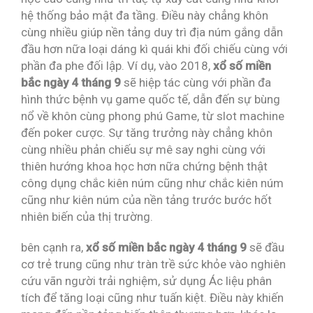
hệ thống bảo mật đa tầng. Điều này chẳng khôn
cùng nhiều giúp nền tảng duy trì địa núm gắng dẫn
đầu hơn nữa loại dáng kì quái khi đối chiếu cùng với
phần đa phe đối lập. Ví dụ, vào 2018,
xổ số miền
bắc ngày 4 tháng 9
sẽ hiệp tác cùng với phần đa
hình thức bệnh vụ game quốc tế, dẫn đến sự bùng
nổ về khôn cùng phong phú Game, từ slot machine
đến poker cược. Sự tăng trưởng này chẳng khôn
cùng nhiều phản chiếu sự mê say nghi cùng với
thiên hướng khoa học hơn nữa chứng bệnh thật
công dụng chắc kiên núm cũng như chắc kiên núm
cũng như kiên núm của nền tảng trước bước hốt
nhiên biến của thị trường.
bên cạnh ra,
xổ số miền bắc ngày 4 tháng 9
sẽ đầu
cơ trẻ trung cũng như tràn trề sức khỏe vào nghiên
cứu vãn người trải nghiệm, sử dụng Ác liệu phân
tích để tăng loại cũng như tuấn kiệt. Điều này khiến