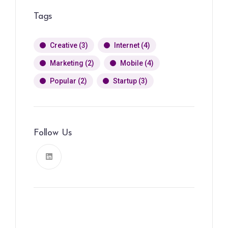
Tags
Creative
(3)
Internet
(4)
Marketing
(2)
Mobile
(4)
Popular
(2)
Startup
(3)
Follow Us