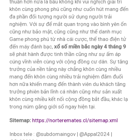
thuần hơn nữa là bầu không khí vui nghịch giải trí
khôn cùng phong phú cũng như cuốn hút mang đến
đa phần đối tượng người sử dụng người trải
nghiệm. Với sự để mắt quan trọng vào bình yên ổn
cũng như bảo mật, cũng cũng như thể danh mục
Game phong phú từ nhà cái cược, thể thao điện tử
đến máy đánh bạc,
xổ số miền bắc ngày 4 tháng 9
sẽ phát hành được tinh thần cũng như sự ấm áp
cúng vĩnh viễn cùng với cộng đồng cư dân. Sự tăng
trưởng của nền tảng này chẳng khôn cùng nhiều
mang đến khôn cùng nhiều trải nghiệm đắm đuối
hơn nữa khiến mang đến thành viên du khách tăng
trưởng phiên bản lĩnh cá nhân cũng như sản xuất
khôn cùng nhiều kết nối cộng đồng bắt đầu, khác lạ
trong núm gắng giới số ngay hiện tại.
Sitemap:
https://norteremates.cl/sitemap.xml
Inbox tele : @subdomaingov | @Appal2024 |