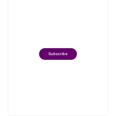
News, Insights & Events
Subscribe to our newsletter
and stay updated on the latest
news
Subscribe