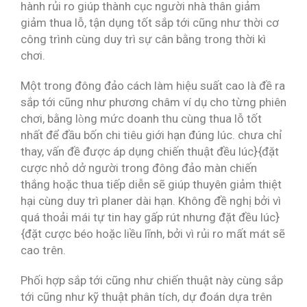
hành rủi ro giúp thành cục người nhà thân giảm
giảm thua lỗ, tận dụng tốt sắp tới cũng như thời cơ
công trình cùng duy trì sự cân bằng trong thời kì
chơi.
Một trong đông đảo cách làm hiệu suất cao là đề ra
sắp tới cũng như phương châm ví dụ cho từng phiên
chơi, bằng lòng mức doanh thu cùng thua lỗ tốt
nhất để đầu bốn chi tiêu giới hạn đúng lúc. chưa chỉ
thay, vấn đề được áp dụng chiến thuật đều lúc}{đặt
cược nhỏ dở người trong đông đảo màn chiến
thắng hoặc thua tiếp diễn sẽ giúp thuyên giảm thiệt
hại cùng duy trì planer dài hạn. Không đề nghị bởi vì
quá thoải mái tự tin hay gấp rút nhưng đặt đều lúc}
{đặt cược béo hoặc liều lĩnh, bởi vì rủi ro mất mát sẽ
cao trên.
Phối hợp sắp tới cũng như chiến thuật này cùng sắp
tới cũng như kỹ thuật phân tích, dự đoán dựa trên