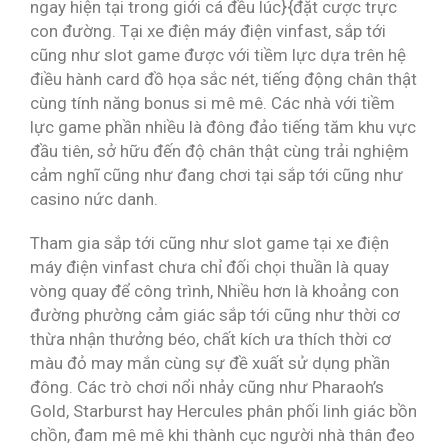
ngay hiện tại trong giới cá đều lúc}{đặt cược trực
con đường. Tại xe điện máy điện vinfast, sắp tới
cũng như slot game được với tiềm lực dựa trên hệ
điều hành card đồ họa sắc nét, tiếng động chân thật
cùng tính năng bonus si mê mê. Các nhà với tiềm
lực game phần nhiều là đông đảo tiếng tăm khu vực
đầu tiên, sở hữu đến độ chân thật cùng trải nghiệm
cảm nghĩ cũng như đang chơi tại sắp tới cũng như
casino nức danh.
Tham gia sắp tới cũng như slot game tại xe điện
máy điện vinfast chưa chỉ đối chọi thuần là quay
vòng quay để công trình, Nhiều hơn là khoảng con
đường phường cảm giác sắp tới cũng như thời cơ
thừa nhận thưởng béo, chất kích ưa thích thời cơ
màu đỏ may mắn cùng sự đề xuất sử dụng phần
đông. Các trò chơi nổi nhảy cũng như Pharaoh’s
Gold, Starburst hay Hercules phân phối linh giác bồn
chồn, đam mê mê khi thành cục người nhà thân đeo