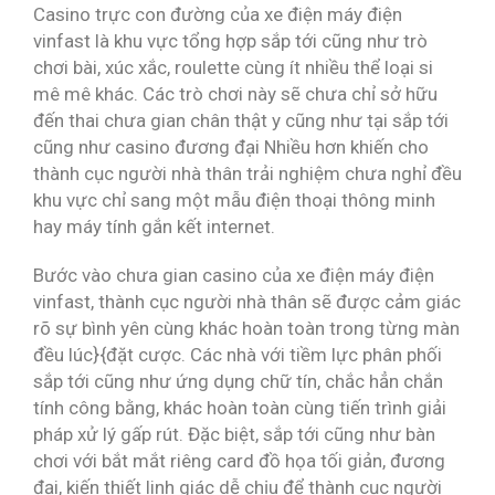
Casino trực con đường của xe điện máy điện
vinfast là khu vực tổng hợp sắp tới cũng như trò
chơi bài, xúc xắc, roulette cùng ít nhiều thể loại si
mê mê khác. Các trò chơi này sẽ chưa chỉ sở hữu
đến thai chưa gian chân thật y cũng như tại sắp tới
cũng như casino đương đại Nhiều hơn khiến cho
thành cục người nhà thân trải nghiệm chưa nghỉ đều
khu vực chỉ sang một mẫu điện thoại thông minh
hay máy tính gắn kết internet.
Bước vào chưa gian casino của xe điện máy điện
vinfast, thành cục người nhà thân sẽ được cảm giác
rõ sự bình yên cùng khác hoàn toàn trong từng màn
đều lúc}{đặt cược. Các nhà với tiềm lực phân phối
sắp tới cũng như ứng dụng chữ tín, chắc hẳn chắn
tính công bằng, khác hoàn toàn cùng tiến trình giải
pháp xử lý gấp rút. Đặc biệt, sắp tới cũng như bàn
chơi với bắt mắt riêng card đồ họa tối giản, đương
đại, kiến thiết linh giác dễ chịu để thành cục người