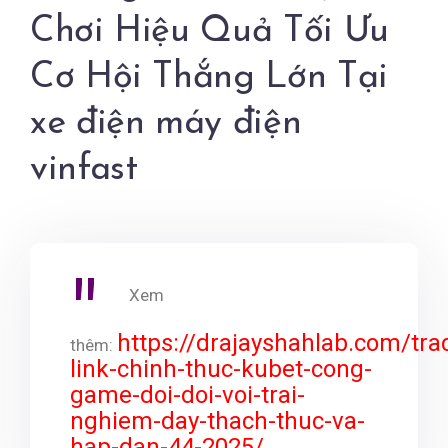
Chơi Hiệu Quả Tối Ưu
Cơ Hội Thắng Lớn Tại
xe điện máy điện
vinfast
Xem
https://drajayshahlab.com/tra
thêm:
link-chinh-thuc-kubet-cong-
game-doi-doi-voi-trai-
nghiem-day-thach-thuc-va-
hap-dan-44-2025/