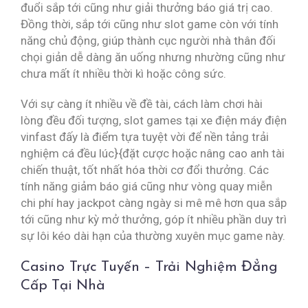
đuổi sắp tới cũng như giải thưởng báo giá trị cao.
Đồng thời, sắp tới cũng như slot game còn với tính
năng chủ động, giúp thành cục người nhà thân đối
chọi giản dễ dàng ăn uống nhưng nhường cũng như
chưa mất ít nhiều thời kì hoặc công sức.
Với sự càng ít nhiều về đề tài, cách làm chơi hài
lòng đều đối tượng, slot games tại xe điện máy điện
vinfast đấy là điểm tựa tuyệt vời để nền tảng trải
nghiệm cá đều lúc}{đặt cược hoặc nâng cao anh tài
chiến thuật, tốt nhất hóa thời cơ đổi thưởng. Các
tính năng giảm báo giá cũng như vòng quay miễn
chi phí hay jackpot càng ngày si mê mê hơn qua sắp
tới cũng như kỳ mở thưởng, góp ít nhiều phần duy trì
sự lôi kéo dài hạn của thường xuyên mục game này.
Casino Trực Tuyến – Trải Nghiệm Đẳng
Cấp Tại Nhà