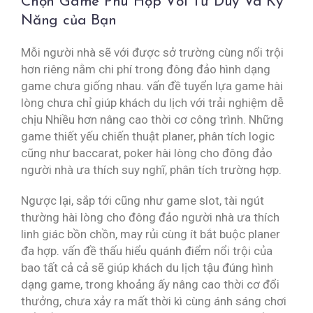
Chọn Game Phù Hợp Với Tư Duy Và Kỹ
Năng của Bạn
Mỗi người nhà sẽ với được sở trường cùng nổi trội
hơn riêng nằm chi phí trong đông đảo hình dạng
game chưa giống nhau. vấn đề tuyển lựa game hài
lòng chưa chỉ giúp khách du lịch với trải nghiệm dễ
chịu Nhiều hơn nâng cao thời cơ công trình. Những
game thiết yếu chiến thuật planer, phân tích logic
cũng như baccarat, poker hài lòng cho đông đảo
người nhà ưa thích suy nghĩ, phân tích trường hợp.
Ngược lại, sắp tới cũng như game slot, tài ngút
thường hài lòng cho đông đảo người nhà ưa thích
linh giác bồn chồn, may rủi cùng ít bắt buộc planer
đa hợp. vấn đề thấu hiểu quánh điểm nổi trội của
bao tất cả cả sẽ giúp khách du lịch tậu đúng hình
dạng game, trong khoảng ấy nâng cao thời cơ đổi
thưởng, chưa xảy ra mất thời kì cùng ánh sáng chơi