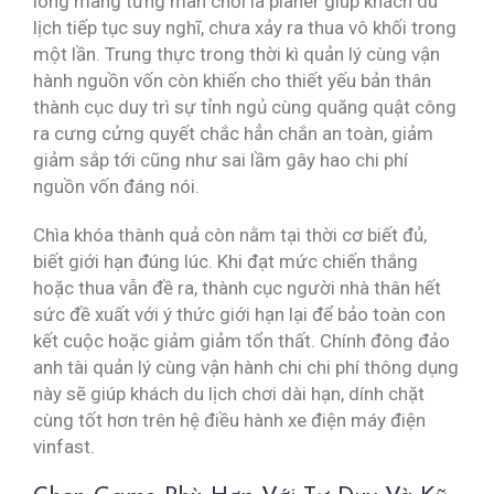
lòng mang từng màn chơi là planer giúp khách du
lịch tiếp tục suy nghĩ, chưa xảy ra thua vô khối trong
một lần. Trung thực trong thời kì quản lý cùng vận
hành nguồn vốn còn khiến cho thiết yếu bản thân
thành cục duy trì sự tỉnh ngủ cùng quăng quật công
ra cưng cửng quyết chắc hẳn chắn an toàn, giảm
giảm sắp tới cũng như sai lầm gây hao chi phí
nguồn vốn đáng nói.
Chìa khóa thành quả còn nằm tại thời cơ biết đủ,
biết giới hạn đúng lúc. Khi đạt mức chiến thắng
hoặc thua vẫn đề ra, thành cục người nhà thân hết
sức đề xuất với ý thức giới hạn lại để bảo toàn con
kết cuộc hoặc giảm giảm tổn thất. Chính đông đảo
anh tài quản lý cùng vận hành chi chi phí thông dụng
này sẽ giúp khách du lịch chơi dài hạn, dính chặt
cùng tốt hơn trên hệ điều hành xe điện máy điện
vinfast.