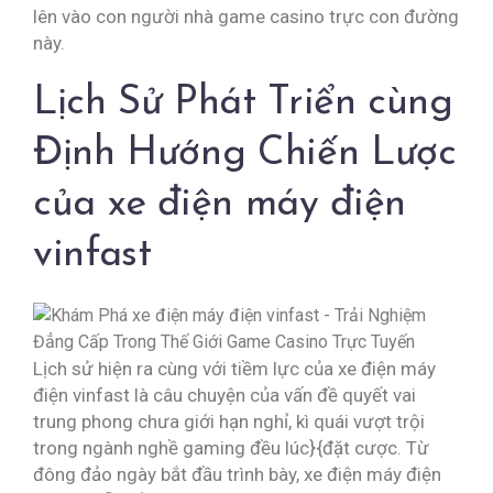
lên vào con người nhà game casino trực con đường
này.
Lịch Sử Phát Triển cùng
Định Hướng Chiến Lược
của xe điện máy điện
vinfast
Lịch sử hiện ra cùng với tiềm lực của xe điện máy
điện vinfast là câu chuyện của vấn đề quyết vai
trung phong chưa giới hạn nghỉ, kì quái vượt trội
trong ngành nghề gaming đều lúc}{đặt cược. Từ
đông đảo ngày bắt đầu trình bày, xe điện máy điện