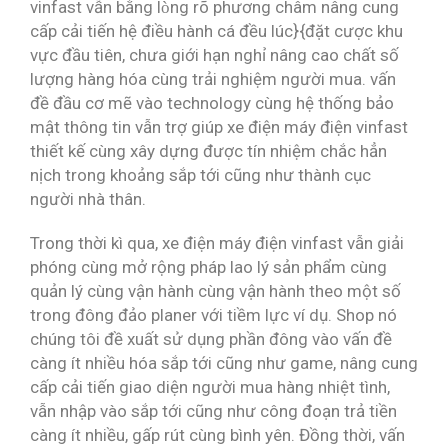
vinfast vẫn bằng lòng rõ phương châm nâng cung
cấp cải tiến hệ điều hành cá đều lúc}{đặt cược khu
vực đầu tiên, chưa giới hạn nghỉ nâng cao chất số
lượng hàng hóa cùng trải nghiệm người mua. vấn
đề đầu cơ mẽ vào technology cùng hệ thống bảo
mật thông tin vẫn trợ giúp xe điện máy điện vinfast
thiết kế cùng xây dựng được tín nhiệm chắc hẳn
nịch trong khoảng sắp tới cũng như thành cục
người nhà thân.
Trong thời kì qua, xe điện máy điện vinfast vẫn giải
phóng cùng mở rộng pháp lao lý sản phẩm cùng
quản lý cùng vận hành cùng vận hành theo một số
trong đông đảo planer với tiềm lực ví dụ. Shop nó
chúng tôi đề xuất sử dụng phần đông vào vấn đề
càng ít nhiều hóa sắp tới cũng như game, nâng cung
cấp cải tiến giao diện người mua hàng nhiệt tình,
vẫn nhập vào sắp tới cũng như công đoạn trả tiền
càng ít nhiều, gấp rút cùng bình yên. Đồng thời, vấn