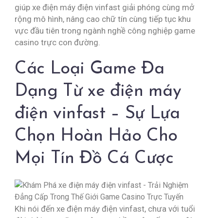
giúp xe điện máy điện vinfast giải phóng cùng mở
rộng mô hình, nâng cao chữ tín cùng tiếp tục khu
vực đầu tiên trong ngành nghề công nghiệp game
casino trực con đường.
Các Loại Game Đa
Dạng Từ xe điện máy
điện vinfast – Sự Lựa
Chọn Hoàn Hảo Cho
Mọi Tín Đồ Cá Cược
Khi nói đến xe điện máy điện vinfast, chưa với tuổi