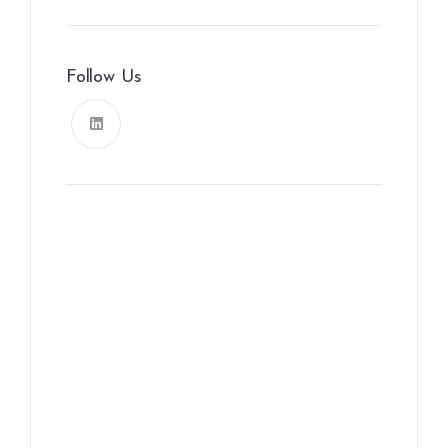
Follow Us
News, Insights & Events
Subscribe to our newsletter
and stay updated on the latest
news