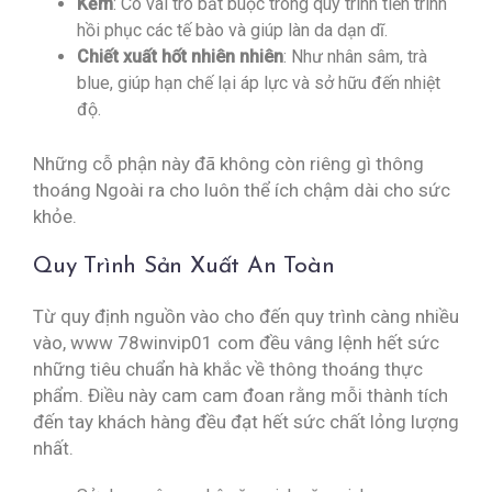
Kẽm
: Có vai trò bắt buộc trong quy trình tiến trình
hồi phục các tế bào và giúp làn da dạn dĩ.
Chiết xuất hốt nhiên nhiên
: Như nhân sâm, trà
blue, giúp hạn chế lại áp lực và sở hữu đến nhiệt
độ.
Những cỗ phận này đã không còn riêng gì thông
thoáng Ngoài ra cho luôn thể ích chậm dài cho sức
khỏe.
Quy Trình Sản Xuất An Toàn
Từ quy định nguồn vào cho đến quy trình càng nhiều
vào, www 78winvip01 com đều vâng lệnh hết sức
những tiêu chuẩn hà khắc về thông thoáng thực
phẩm. Điều này cam cam đoan rằng mỗi thành tích
đến tay khách hàng đều đạt hết sức chất lỏng lượng
nhất.