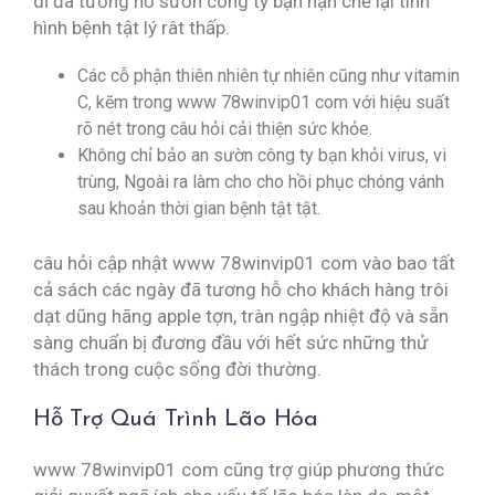
dĩ đã tương hỗ sườn công ty bạn hạn chế lại tình
hình bệnh tật lý rât thấp.
Các cỗ phận thiên nhiên tự nhiên cũng như vitamin
C, kẽm trong www 78winvip01 com với hiệu suất
rõ nét trong câu hỏi cải thiện sức khỏe.
Không chỉ bảo an sườn công ty bạn khỏi virus, vi
trùng, Ngoài ra làm cho cho hồi phục chóng vánh
sau khoản thời gian bệnh tật tật.
câu hỏi cập nhật www 78winvip01 com vào bao tất
cả sách các ngày đã tương hỗ cho khách hàng trôi
dạt dũng hãng apple tợn, tràn ngập nhiệt độ và sẵn
sàng chuẩn bị đương đầu với hết sức những thử
thách trong cuộc sống đời thường.
Hỗ Trợ Quá Trình Lão Hóa
www 78winvip01 com cũng trợ giúp phương thức