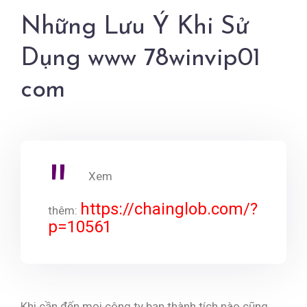
Những Lưu Ý Khi Sử
Dụng www 78winvip01
com
Xem
https://chainglob.com/?
thêm:
p=10561
Khi cần đến mọi công ty bạn thành tích nào cũng