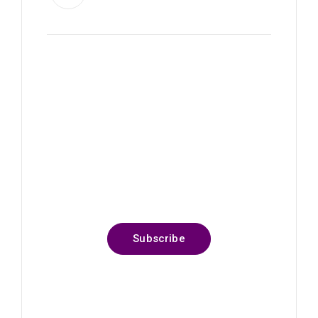
News, Insights & Events
Subscribe to our newsletter
and stay updated on the latest
news
Subscribe