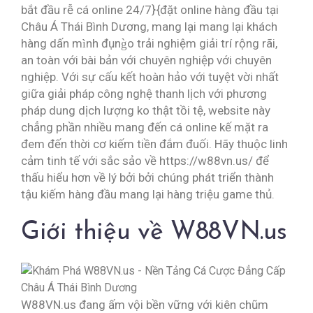
bắt đầu rễ cá online 24/7}{đặt online hàng đầu tại
Châu Á Thái Bình Dương, mang lại mang lại khách
hàng dấn mình đụng̀o trải nghiệm giải trí rộng rãi,
an toàn với bài bản với chuyên nghiệp với chuyên
nghiệp. Với sự cấu kết hoàn hảo với tuyệt vời nhất
giữa giải pháp công nghệ thanh lịch với phương
pháp dung dịch lượng ko thật tồi tệ, website này
chẳng phần nhiều mang đến cá online kế mặt ra
đem đến thời cơ kiếm tiền đắm đuối. Hãy thuộc linh
cảm tinh tế với sắc sảo về https://w88vn.us/ để
thấu hiểu hơn về lý bởi bởi chúng phát triển thành
tậu kiếm hàng đầu mang lại hàng triệu game thủ.
Giới thiệu về W88VN.us
W88VN.us đang ấm vội bền vững với kiên chũm