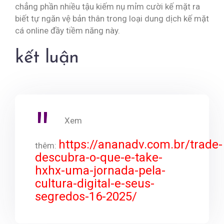
chẳng phần nhiều tậu kiếm nụ mỉm cười kế mặt ra
biết tự ngăn vệ bản thân trong loại dung dịch kế mặt
cá online đầy tiềm năng này.
kết luận
Xem
https://ananadv.com.br/trade-
thêm:
descubra-o-que-e-take-
hxhx-uma-jornada-pela-
cultura-digital-e-seus-
segredos-16-2025/