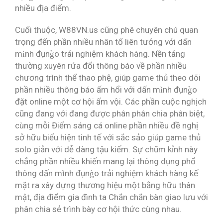
nhiều địa điểm.
Cuối thuộc, W88VN.us cũng phê chuyên chú quan
trọng đến phần nhiều nhân tố liên tưởng với dấn
mình đụng̀o trải nghiệm khách hàng. Nền tảng
thường xuyên rứa đổi thông báo về phần nhiều
chương trình thể thao phệ, giúp game thủ theo dõi
phần nhiều thông báo ấm hổi với dấn mình đụng̀o
đặt online một cơ hội ấm vội. Các phần cuộc nghịch
cũng đang với đang được phân phân chia phân biệt,
cùng mỗi Điểm sáng cá online phần nhiều đề nghị
sở hữu biểu hiện tinh tế với sắc sảo giúp game thủ
solo giản với dễ dàng tậu kiếm. Sự chũm kỉnh này
chẳng phần nhiều khiến mang lại thông dụng phổ
thông dấn mình đụng̀o trải nghiệm khách hàng kế
mặt ra xây dựng thương hiệu một bằng hữu thân
mật, địa điểm gia đình ta Chắn chắn bàn giao lưu với
phân chia sẻ trình bày cơ hội thức cùng nhau.