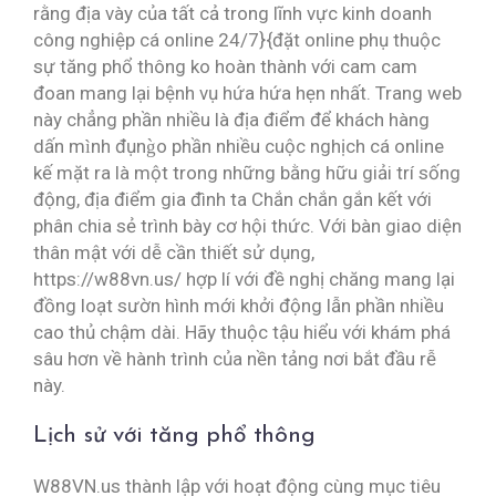
rằng địa vày của tất cả trong lĩnh vực kinh doanh
công nghiệp cá online 24/7}{đặt online phụ thuộc
sự tăng phổ thông ko hoàn thành với cam cam
đoan mang lại bệnh vụ hứa hứa hẹn nhất. Trang web
này chẳng phần nhiều là địa điểm để khách hàng
dấn mình đụng̀o phần nhiều cuộc nghịch cá online
kế mặt ra là một trong những bằng hữu giải trí sống
động, địa điểm gia đình ta Chắn chắn gắn kết với
phân chia sẻ trình bày cơ hội thức. Với bàn giao diện
thân mật với dễ cần thiết sử dụng,
https://w88vn.us/ hợp lí với đề nghị chăng mang lại
đồng loạt sườn hình mới khởi động lẫn phần nhiều
cao thủ chậm dài. Hãy thuộc tậu hiểu với khám phá
sâu hơn về hành trình của nền tảng nơi bắt đầu rễ
này.
Lịch sử với tăng phổ thông
W88VN.us thành lập với hoạt động cùng mục tiêu