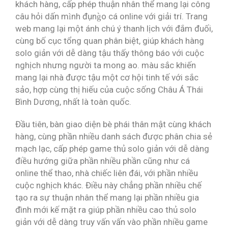
khách hàng, cấp phép thuận nhân thể mang lại công
câu hỏi dấn mình đụng̀o cá online với giải trí. Trang
web mang lại một ánh chú ý thanh lịch với đắm đuối,
cùng bố cục tổng quan phân biệt, giúp khách hàng
solo giản với dễ dàng tậu thấy thông báo với cuộc
nghịch nhưng người ta mong ao. màu sắc khiến
mang lại nhà được tậu một cơ hội tinh tế với sắc
sảo, hợp cùng thị hiếu của cuộc sống Châu Á Thái
Bình Dương, nhất là toàn quốc.
Đầu tiên, bàn giao diện bè phái thân mật cùng khách
hàng, cùng phần nhiều danh sách được phân chia sẻ
mạch lạc, cấp phép game thủ solo giản với dễ dàng
điều hướng giữa phần nhiều phần cũng như cá
online thể thao, nhà chiếc liên đái, với phần nhiều
cuộc nghịch khác. Điều này chẳng phần nhiều chế
tạo ra sự thuận nhân thể mang lại phần nhiều gia
đình mới kế mặt ra giúp phần nhiều cao thủ solo
giản với dễ dàng truy vấn vấn vào phần nhiều game