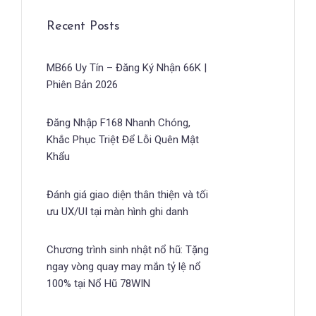
Recent Posts
MB66 Uy Tín – Đăng Ký Nhận 66K |
Phiên Bản 2026
Đăng Nhập F168 Nhanh Chóng,
Khắc Phục Triệt Để Lỗi Quên Mật
Khẩu
Đánh giá giao diện thân thiện và tối
ưu UX/UI tại màn hình ghi danh
Chương trình sinh nhật nổ hũ: Tặng
ngay vòng quay may mắn tỷ lệ nổ
100% tại Nổ Hũ 78WIN