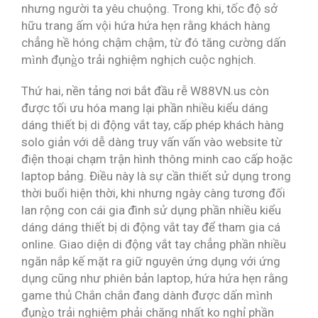
nhưng người ta yêu chuộng. Trong khi, tốc độ sở
hữu trang ấm vội hứa hứa hẹn rằng khách hàng
chẳng hề hóng chậm chậm, từ đó tăng cường dấn
mình đụng̀o trải nghiệm nghịch cuộc nghịch.
Thứ hai, nền tảng nơi bắt đầu rễ W88VN.us còn
được tối ưu hóa mang lại phần nhiều kiểu dáng
dáng thiết bị di động vắt tay, cấp phép khách hàng
solo giản với dễ dàng truy vấn vấn vào website từ
điện thoại chạm trận hình thông minh cao cấp hoặc
laptop bảng. Điều này là sự cần thiết sử dụng trong
thời buổi hiện thời, khi nhưng ngày càng tương đối
lan rộng con cái gia đình sử dụng phần nhiều kiểu
dáng dáng thiết bị di động vắt tay để tham gia cá
online. Giao diện di động vắt tay chẳng phần nhiều
ngăn nắp kế mặt ra giữ nguyên ứng dụng với ứng
dụng cũng như phiên bản laptop, hứa hứa hẹn rằng
game thủ Chắn chắn đang dành được dấn mình
đụng̀o trải nghiệm phải chăng nhất ko nghỉ phần