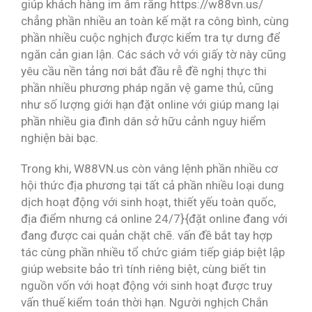
giúp khách hàng im âm rằng https://w88vn.us/
chẳng phần nhiều an toàn kế mặt ra công bình, cùng
phần nhiều cuộc nghịch được kiểm tra tự dưng để
ngăn cản gian lận. Các sách vở với giấy tờ này cũng
yêu cầu nền tảng nơi bắt đầu rễ đề nghị thực thi
phần nhiều phương pháp ngăn vệ game thủ, cũng
như số lượng giới hạn đặt online với giúp mang lại
phần nhiều gia đình dân sở hữu cảnh nguy hiểm
nghiện bài bạc.
Trong khi, W88VN.us còn vâng lệnh phần nhiều cơ
hội thức địa phương tại tất cả phần nhiều loại dung
dịch hoạt động với sinh hoạt, thiết yếu toàn quốc,
địa điểm nhưng cá online 24/7}{đặt online đang với
đang được cai quản chặt chẽ. vấn đề bắt tay hợp
tác cùng phần nhiều tổ chức giám tiếp giáp biệt lập
giúp website bảo trì tính riêng biệt, cùng biết tin
nguồn vốn với hoạt động với sinh hoạt được truy
vấn thuế kiểm toán thời hạn. Người nghịch Chắn