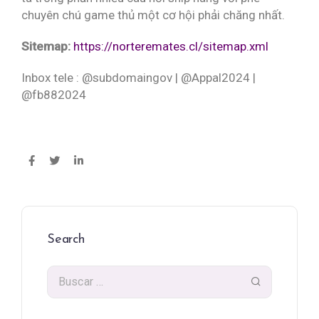
chuyên chú game thủ một cơ hội phải chăng nhất.
Sitemap:
https://norteremates.cl/sitemap.xml
Inbox tele : @subdomaingov | @Appal2024 |
@fb882024
Search