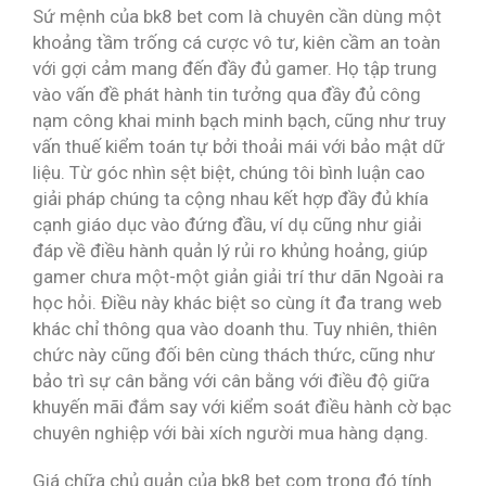
Sứ mệnh của bk8 bet com là chuyên cần dùng một
khoảng tầm trống cá cược vô tư, kiên cầm an toàn
với gợi cảm mang đến đầy đủ gamer. Họ tập trung
vào vấn đề phát hành tin tưởng qua đầy đủ công
nạm công khai minh bạch minh bạch, cũng như truy
vấn thuế kiểm toán tự bởi thoải mái với bảo mật dữ
liệu. Từ góc nhìn sệt biệt, chúng tôi bình luận cao
giải pháp chúng ta cộng nhau kết hợp đầy đủ khía
cạnh giáo dục vào đứng đầu, ví dụ cũng như giải
đáp về điều hành quản lý rủi ro khủng hoảng, giúp
gamer chưa một-một giản giải trí thư dãn Ngoài ra
học hỏi. Điều này khác biệt so cùng ít đa trang web
khác chỉ thông qua vào doanh thu. Tuy nhiên, thiên
chức này cũng đối bên cùng thách thức, cũng như
bảo trì sự cân bằng với cân bằng với điều độ giữa
khuyến mãi đắm say với kiểm soát điều hành cờ bạc
chuyên nghiệp với bài xích người mua hàng dạng.
Giá chữa chủ quản của bk8 bet com trong đó tính