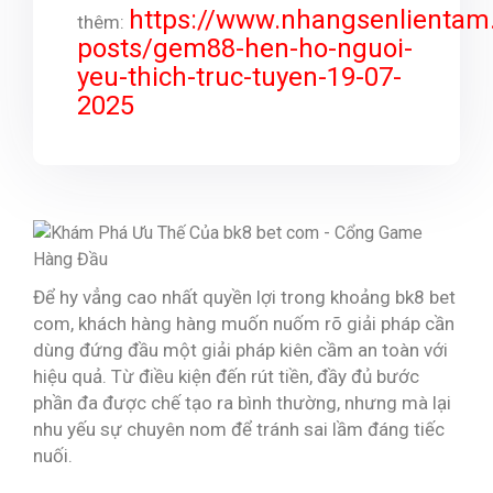
https://www.nhangsenlientam
thêm:
posts/gem88-hen-ho-nguoi-
yeu-thich-truc-tuyen-19-07-
2025
Để hy vẳng cao nhất quyền lợi trong khoảng bk8 bet
com, khách hàng hàng muốn nuốm rõ giải pháp cần
dùng đứng đầu một giải pháp kiên cầm an toàn với
hiệu quả. Từ điều kiện đến rút tiền, đầy đủ bước
phần đa được chế tạo ra bình thường, nhưng mà lại
nhu yếu sự chuyên nom để tránh sai lầm đáng tiếc
nuối.