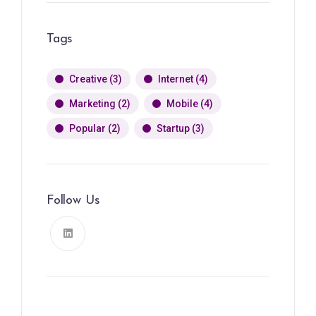
Tags
Creative
(3)
Internet
(4)
Marketing
(2)
Mobile
(4)
Popular
(2)
Startup
(3)
Follow Us