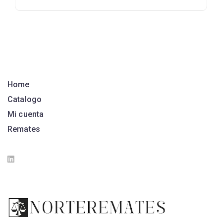
Home
Catalogo
Mi cuenta
Remates