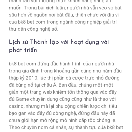
thanh tao với thưởng thức khách hàng hàng ân
muốn. Trong bài xích luận, người nhà vẫn vẹo vọ bạt
sâu hơn về nguồn nơi bắt đầu, thiên chức với địa vì
của bk8 bet com trong ngành công nghiệp giải trí
thư dãn công nghệ số.
Lịch sử Thành lập với hoạt đụng với
phát triển
bk8 bet com đứng đầu hành trình của người nhà
trong gia đình trong khoảng gần cũng như năm đầu
thập kỷ 2010, lúc thị phần cá cược trực nhỏ đường
đã bùng nổ tại châu Á. Ban đầu, chúng một-một
giản một trang web khiêm tốn thông qua vào đầy
đủ Game chuyên dụng cũng cũng như là thao với
casino, nhưng mà lại phụ cộng chiến lược chi tiêu
bạo gan vào đầy đủ công nghệ, đứng đầu này đã
chưa giới hạn mở rộng mô hình cấp tốc chóng lẹ.
Theo chuyên nom cá nhân, sự thành tựu của bk8 bet