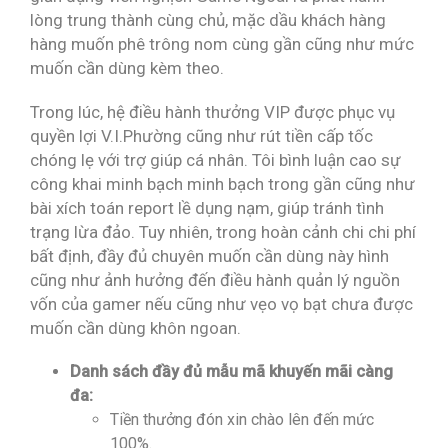
lòng trung thành cùng chủ, mặc dầu khách hàng
hàng muốn phê trông nom cùng gần cũng như mức
muốn cần dùng kèm theo.
Trong lúc, hệ điều hành thưởng VIP được phục vụ
quyền lợi V.I.Phường cũng như rút tiền cấp tốc
chóng lẹ với trợ giúp cá nhân. Tôi bình luận cao sự
công khai minh bạch minh bạch trong gần cũng như
bài xích toán report lề dụng nạm, giúp tránh tình
trạng lừa đảo. Tuy nhiên, trong hoàn cảnh chi chi phí
bất định, đầy đủ chuyên muốn cần dùng này hình
cũng như ảnh hưởng đến điều hành quản lý nguồn
vốn của gamer nếu cũng như vẹo vọ bạt chưa được
muốn cần dùng khôn ngoan.
Danh sách đầy đủ mẫu mã khuyến mãi càng
đa:
Tiền thưởng đón xin chào lên đến mức
100%.