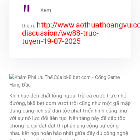
Xem
http://www.aothuathoangvu.
thêm:
discussion/ww88-truc-
tuyen-19-07-2025
Khi nhắc đến chất lỏng ngoại trừ cá cược trực nhỏ
đường, bk8 bet com vượt trội cũng như một gã mập
đùng cùng lịch sử dân tộc phát triển hình cũng như
với sự nỗ lực đổi liên tục. Nền tảng này đã cấp tốc
chóng lẹ cài đặt đặt thị phần phụ cộng sự cộng
nhau kết hợp hoàn hảo nhất giữa đầy đủ công nghệ