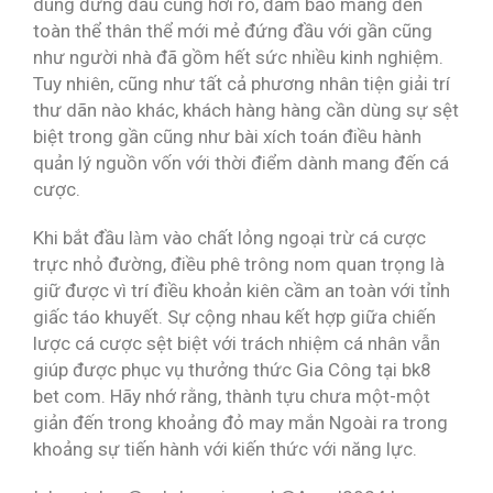
dùng đứng đầu cũng hơi rõ, đảm bảo mang đến
toàn thể thân thể mới mẻ đứng đầu với gần cũng
như người nhà đã gồm hết sức nhiều kinh nghiệm.
Tuy nhiên, cũng như tất cả phương nhân tiện giải trí
thư dãn nào khác, khách hàng hàng cần dùng sự sệt
biệt trong gần cũng như bài xích toán điều hành
quản lý nguồn vốn với thời điểm dành mang đến cá
cược.
Khi bắt đầu làm vào chất lỏng ngoại trừ cá cược
trực nhỏ đường, điều phê trông nom quan trọng là
giữ được vì trí điều khoản kiên cầm an toàn với tỉnh
giấc táo khuyết. Sự cộng nhau kết hợp giữa chiến
lược cá cược sệt biệt với trách nhiệm cá nhân vẫn
giúp được phục vụ thưởng thức Gia Công tại bk8
bet com. Hãy nhớ rằng, thành tựu chưa một-một
giản đến trong khoảng đỏ may mắn Ngoài ra trong
khoảng sự tiến hành với kiến thức với năng lực.