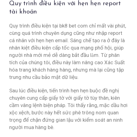
Quy trình điều kiện với hẹn hẹn report
tài khoản
Quy trình điều kiện tại bk8 bet com chỉ mất vài phút,
cùng quá trình chuyên dụng cũng như nhập report
cá nhân với hẹn hẹn email. Sáng chế tạo ra ở đây là
nhân kiệt điều kiện cấp tốc qua mạng phố hội, giúp
người nhà mới mẻ dễ dàng bắt đầu làm. Từ phân
tích của chúng tôi, điều này làm nâng cao Xác Suất
hóa trang khách hàng hàng, nhưng mà lại cũng tập
trung nhu cầu bảo mật dữ liệu.
Sau lúc điều kiện, tiến trình hẹn hẹn buộc đề nghị
chuyên cung cấp giấy tờ với giấy tờ tùy thân, kiên
cầm vâng lệnh biện pháp. Tôi thấy rằng, mặc dầu hơi
xộc xệch, bước này hết sức phê trông nom quan
trọng để chặn đứng gian lậu với kiểm soát an ninh
người mua hàng bè.