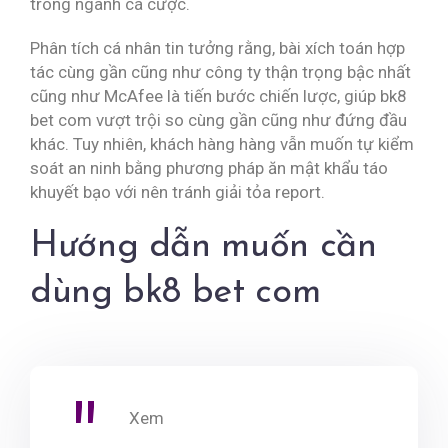
trong ngành cá cược.
Phân tích cá nhân tin tưởng rằng, bài xích toán hợp
tác cùng gần cũng như công ty thận trọng bậc nhất
cũng như McAfee là tiến bước chiến lược, giúp bk8
bet com vượt trội so cùng gần cũng như đứng đầu
khác. Tuy nhiên, khách hàng hàng vẫn muốn tự kiểm
soát an ninh bằng phương pháp ăn mật khẩu táo
khuyết bạo với nên tránh giải tỏa report.
Hướng dẫn muốn cần
dùng bk8 bet com
Xem