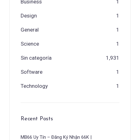
Business
1
Design
1
General
1
Science
1
Sin categoría
1,931
Software
1
Technology
1
Recent Posts
MB66 Uy Tín – Đăng Ký Nhận 66K |