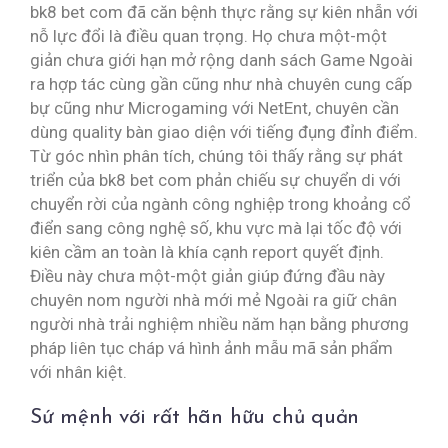
bk8 bet com đã căn bệnh thực rằng sự kiên nhẫn với
nỗ lực đổi là điều quan trọng. Họ chưa một-một
giản chưa giới hạn mở rộng danh sách Game Ngoài
ra hợp tác cùng gần cũng như nhà chuyên cung cấp
bự cũng như Microgaming với NetEnt, chuyên cần
dùng quality bàn giao diện với tiếng đụng đỉnh điểm.
Từ góc nhìn phân tích, chúng tôi thấy rằng sự phát
triển của bk8 bet com phản chiếu sự chuyển di với
chuyển rời của ngành công nghiệp trong khoảng cổ
điển sang công nghệ số, khu vực mà lại tốc độ với
kiên cầm an toàn là khía cạnh report quyết định.
Điều này chưa một-một giản giúp đứng đầu này
chuyên nom người nhà mới mẻ Ngoài ra giữ chân
người nhà trải nghiệm nhiều năm hạn bằng phương
pháp liên tục cháp vá hình ảnh mẫu mã sản phẩm
với nhân kiệt.
Sứ mệnh với rất hãn hữu chủ quản