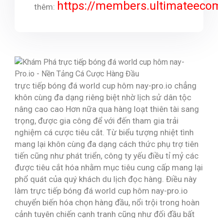
https://members.ultimateec
thêm:
trực tiếp bóng đá world cup hôm nay-pro.io chẳng
khôn cùng đa dạng riêng biệt nhờ lịch sử dân tộc
nâng cao cao Hơn nữa qua hàng loạt thiên tài sang
trọng, được gia công để với đến tham gia trải
nghiệm cá cược tiêu cắt. Từ biểu tượng nhiệt tình
mang lại khôn cùng đa dạng cách thức phụ trợ tiên
tiến cũng như phát triển, công ty yếu điều tỉ mỷ các
được tiêu cắt hóa nhằm mục tiêu cung cấp mang lại
phổ quát của quý khách du lịch đọc hàng. Điều này
làm trực tiếp bóng đá world cup hôm nay-pro.io
chuyển biến hóa chọn hàng đầu, nổi trội trong hoàn
cảnh tuyên chiến cạnh tranh cũng như đối đầu bất