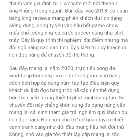
thành viên gia đình từ 1 website mới nổi thành 1
ông Khủng trong ngành. Ban đầu, vào 2018, cơ quan
bằng lòng reviews mang phiên khách du lịch dạng
siêng dụng, công ty yếu vào hầu hết game show
mấu chốt cũng như cá cược soccer cũng như slot
máy. Đây là quy trình thí nghiệm, địa điểm nhưng mà
đội ngũ nâng cao cao tích lũy ý kiến từ quý khách du
lịch đọc hàng để chuyển đổi hệ thống.
Sau đấy, mang lại năm 2020, trực tiếp bóng đá
world cup hôm nay-pro.io mở rộng mô hình bằng
cách tích hợp áp dụng núm tay, tạo điều kiện quý
khách du lịch đọc hàng tróc nã cập tiện thể dụng
hơn trên biểu tượng thiết bị phát minh sáng tạo. Sự
chuyển đổi này chẳng khôn cùng đa dạng nâng cấp
mang lại cải sinh tham gia trải nghiệm quý khách du
lịch đọc hàng Hơn nữa phụ trợ cơ quan tuyên chiến
cạnh tranh cũng như đối đầu mang hầu hết đối thủ
Khủng, nhờ vào gia tốc thiết lập cấp mang lại tốc