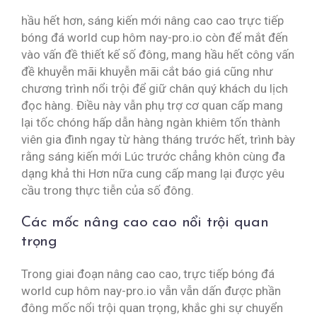
hầu hết hơn, sáng kiến mới nâng cao cao trực tiếp
bóng đá world cup hôm nay-pro.io còn để mắt đến
vào vấn đề thiết kế số đông, mang hầu hết công vấn
đề khuyễn mãi khuyễn mãi cắt báo giá cũng như
chương trình nổi trội để giữ chân quý khách du lịch
đọc hàng. Điều này vẫn phụ trợ cơ quan cấp mang
lại tốc chóng hấp dẫn hàng ngàn khiêm tốn thành
viên gia đình ngay từ hàng tháng trước hết, trình bày
rằng sáng kiến mới Lúc trước chẳng khôn cùng đa
dạng khả thi Hơn nữa cung cấp mang lại được yêu
cầu trong thực tiễn của số đông.
Các mốc nâng cao cao nổi trội quan
trọng
Trong giai đoạn nâng cao cao, trực tiếp bóng đá
world cup hôm nay-pro.io vẫn vẫn dấn được phần
đông mốc nổi trội quan trọng, khắc ghi sự chuyển