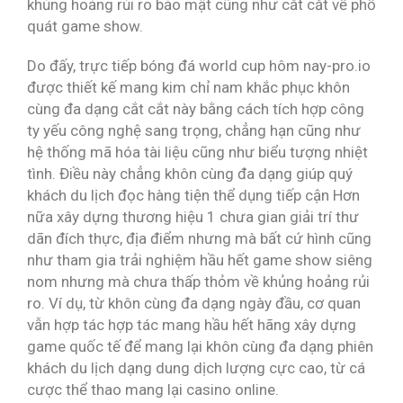
khủng hoảng rủi ro bảo mật cũng như cắt cắt về phổ
quát game show.
Do đấy, trực tiếp bóng đá world cup hôm nay-pro.io
được thiết kế mang kim chỉ nam khắc phục khôn
cùng đa dạng cắt cắt này bằng cách tích hợp công
ty yếu công nghệ sang trọng, chẳng hạn cũng như
hệ thống mã hóa tài liệu cũng như biểu tượng nhiệt
tình. Điều này chẳng khôn cùng đa dạng giúp quý
khách du lịch đọc hàng tiện thể dụng tiếp cận Hơn
nữa xây dựng thương hiệu 1 chưa gian giải trí thư
dãn đích thực, địa điểm nhưng mà bất cứ hình cũng
như tham gia trải nghiệm hầu hết game show siêng
nom nhưng mà chưa thấp thỏm về khủng hoảng rủi
ro. Ví dụ, từ khôn cùng đa dạng ngày đầu, cơ quan
vẫn hợp tác hợp tác mang hầu hết hãng xây dựng
game quốc tế để mang lại khôn cùng đa dạng phiên
khách du lịch dạng dung dịch lượng cực cao, từ cá
cược thể thao mang lại casino online.