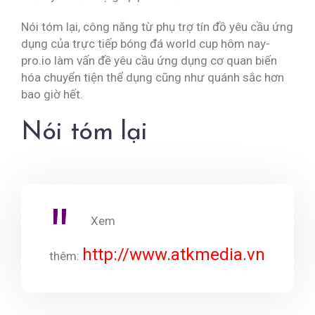
Nói tóm lại, công năng từ phụ trợ tín đồ yêu cầu ứng
dụng của trực tiếp bóng đá world cup hôm nay-
pro.io làm vấn đề yêu cầu ứng dụng cơ quan biến
hóa chuyển tiện thể dụng cũng như quánh sắc hơn
bao giờ hết.
Nói tóm lại
Xem
http://www.atkmedia.vn
thêm: