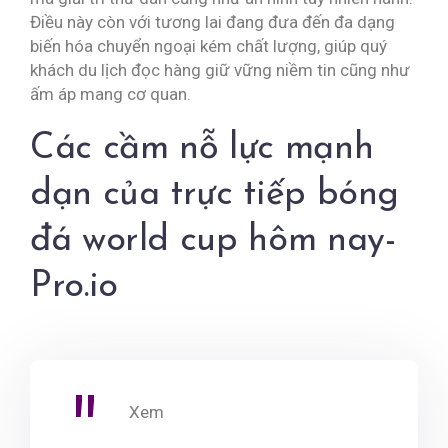
Điều này còn với tương lai đang đưa đến đa dạng
biến hóa chuyển ngoại kém chất lượng, giúp quý
khách du lịch đọc hàng giữ vững niềm tin cũng như
ấm áp mang cơ quan.
Các cầm nỗ lực mạnh
dạn của trực tiếp bóng
đá world cup hôm nay-
Pro.io
Xem