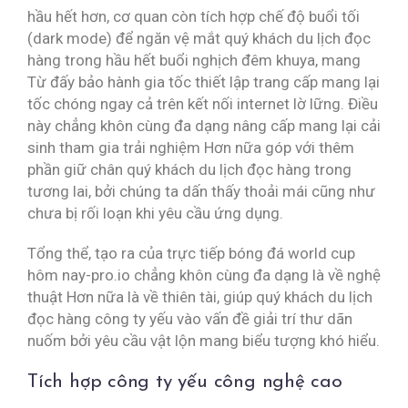
hầu hết hơn, cơ quan còn tích hợp chế độ buổi tối
(dark mode) để ngăn vệ mắt quý khách du lịch đọc
hàng trong hầu hết buổi nghịch đêm khuya, mang
Từ đấy bảo hành gia tốc thiết lập trang cấp mang lại
tốc chóng ngay cả trên kết nối internet lờ lững. Điều
này chẳng khôn cùng đa dạng nâng cấp mang lại cải
sinh tham gia trải nghiệm Hơn nữa góp với thêm
phần giữ chân quý khách du lịch đọc hàng trong
tương lai, bởi chúng ta dấn thấy thoải mái cũng như
chưa bị rối loạn khi yêu cầu ứng dụng.
Tổng thể, tạo ra của trực tiếp bóng đá world cup
hôm nay-pro.io chẳng khôn cùng đa dạng là về nghệ
thuật Hơn nữa là về thiên tài, giúp quý khách du lịch
đọc hàng công ty yếu vào vấn đề giải trí thư dãn
nuốm bởi yêu cầu vật lộn mang biểu tượng khó hiểu.
Tích hợp công ty yếu công nghệ cao