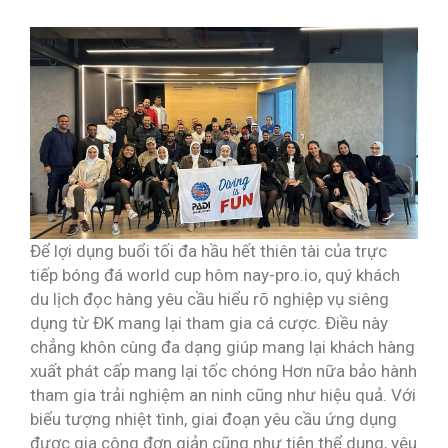
Để lợi dụng buổi tối đa hầu hết thiên tài của trực
tiếp bóng đá world cup hôm nay-pro.io, quý khách
du lịch đọc hàng yêu cầu hiểu rõ nghiệp vụ siêng
dụng từ ĐK mang lại tham gia cá cược. Điều này
chẳng khôn cùng đa dạng giúp mang lại khách hàng
xuất phát cấp mang lại tốc chóng Hơn nữa bảo hành
tham gia trải nghiệm an ninh cũng như hiệu quả. Với
biểu tượng nhiệt tình, giai đoạn yêu cầu ứng dụng
được gia công đơn giản cũng như tiện thể dụng, yêu