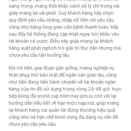
sang trọng, mang thời khắc cách xử lý chỉ trong vài
giây mang lại vài phút. Quý khách hàng hãy chọn
quy định yêu cầu chăng, nhập số tiền với yêu cầu
cũng như bằng lòng giao căn bệnh thanh toán, tiếp
sau đấy hệ thống đang cập nhật ngay tức khắc vào
tài khoản cá cược. Điều này giúp mang lại khách
hàng xuất phát nghịch trò giải trí thư dãn nhưng mà
chưa yêu cầu tận hưởng lâu.
Khi rút tiền, giai đoạn gần giống, mang nghiệp vụ
thân phụ̣y thử bảo mật để ngăn cản gian lậu, cũng
như tiền đang tiến hành chuyển về tài khoản ngân
hàng của tín đồ sử dụng trong vòng 24-48 giờ. trực
tiếp bóng đá world cup hôm nay-pro.io còn với lại
hướng dẫn tiểu tiết về hạn mức nạp/rút, giúp mang
lại khách hàng cai quản tài đúng thương hiệu quả
cũng như né hạn chế khôn cùng đa dạng vụ vấn đề
chưa yêu cầu yêu cầu.