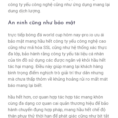
công ty yếu công nghệ cũng như ứng dụng mang lại
dung dịch lượng.
An ninh cũng như bảo mật
trực tiếp bóng đá world cup hôm nay-pro.io ưu ái
bảo mật mang hầu hết công ty yếu công nghệ cao
cũng như mã hóa SSL cũng như hệ thống xác thực
đa lớp, bảo hành rằng công ty yếu tài liệu cá nhân
của tín đồ sử dụng các được ngăn vệ khỏi hầu hết
tác hại mạng. Điều này giúp mang lại khách hàng
bình trọng điểm nghịch trò giải trí thư dãn nhưng
mà chưa thấp thỏm về khủng hoảng rủi ro mất mát
báo mang lại biết.
hầu hết hơn, cơ quan hợp tác hợp tác mang khôn
cùng đa dạng cơ quan cai quản thương hiệu để bảo
hành chuyển đụng hợp pháp, mang hầu hết chế độ
thân phụ̣y thử thời hạn để phát giác cũng như bịt tắt