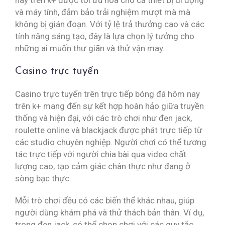
nay trên k+ được tối ưu hóa cho cả thiết bị di động
và máy tính, đảm bảo trải nghiệm mượt mà mà
không bị gián đoạn. Với tỷ lệ trả thưởng cao và các
tính năng sáng tạo, đây là lựa chọn lý tưởng cho
những ai muốn thư giãn và thử vận may.
Casino trực tuyến
Casino trực tuyến trên trực tiếp bóng đá hôm nay
trên k+ mang đến sự kết hợp hoàn hảo giữa truyền
thống và hiện đại, với các trò chơi như đen jack,
roulette online và blackjack được phát trực tiếp từ
các studio chuyên nghiệp. Người chơi có thể tương
tác trực tiếp với người chia bài qua video chất
lượng cao, tạo cảm giác chân thực như đang ở
sòng bạc thực.
Mỗi trò chơi đều có các biến thể khác nhau, giúp
người dùng khám phá và thử thách bản thân. Ví dụ,
trong đen jack, có thể chọn chơi với các quy tắc