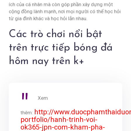
ích của cá nhân mà còn góp phần xây dựng một
cộng đồng lành mạnh, nơi mọi người có thể học hỏi
từ gia đình khác và học hỏi lẫn nhau.
Các trò chơi nổi bật
trên trực tiếp bóng đá
hôm nay trên k+
Xem
http://www.duocphamthaiduo
thêm:
portfolio/hanh-trinh-voi-
ok365-jpn-com-kham-pha-