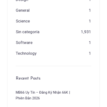
General
1
Science
1
Sin categoría
1,931
Software
1
Technology
1
Recent Posts
MB66 Uy Tín – Đăng Ký Nhận 66K |
Phiên Bản 2026