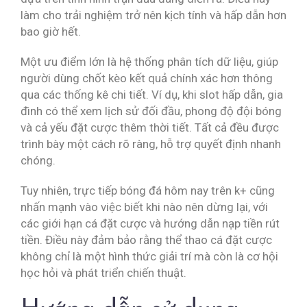
làm cho trải nghiệm trở nên kịch tính và hấp dẫn hơn
bao giờ hết.
Một ưu điểm lớn là hệ thống phân tích dữ liệu, giúp
người dùng chốt kèo kết quả chính xác hơn thông
qua các thống kê chi tiết. Ví dụ, khi slot hấp dẫn, gia
đình có thể xem lịch sử đối đầu, phong độ đội bóng
và cả yếu đặt cược thêm thời tiết. Tất cả đều được
trình bày một cách rõ ràng, hỗ trợ quyết định nhanh
chóng.
Tuy nhiên, trực tiếp bóng đá hôm nay trên k+ cũng
nhấn mạnh vào việc biết khi nào nên dừng lại, với
các giới hạn cá đặt cược và hướng dẫn nạp tiền rút
tiền. Điều này đảm bảo rằng thể thao cá đặt cược
không chỉ là một hình thức giải trí mà còn là cơ hội
học hỏi và phát triển chiến thuật.