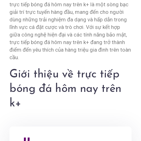
trực tiếp bóng đá hôm nay trên k+ là một sòng bạc
giải trí trực tuyến hàng đầu, mang đến cho người
dùng những trải nghiệm đa dạng và hấp dẫn trong
lĩnh vực cá đặt cược và trò chơi. Với sự kết hợp
giữa công nghệ hiện đại và các tính năng bảo mật,
trực tiếp bóng đá hôm nay trên k+ đang trở thành
điểm đến yêu thích của hàng triệu gia đình trên toàn
cầu.
Giới thiệu về trực tiếp
bóng đá hôm nay trên
k+