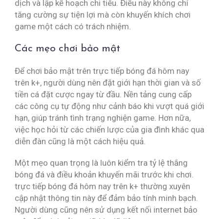
dịch và lập kế hoạch chi tiêu. Điều này không chỉ
tăng cường sự tiện lợi mà còn khuyến khích chơi
game một cách có trách nhiệm.
Các mẹo chơi bảo mật
Để chơi bảo mật trên trực tiếp bóng đá hôm nay
trên k+, người dùng nên đặt giới hạn thời gian và số
tiền cá đặt cược ngay từ đầu. Nền tảng cung cấp
các công cụ tự động như cảnh báo khi vượt quá giới
hạn, giúp tránh tình trạng nghiện game. Hơn nữa,
việc học hỏi từ các chiến lược của gia đình khác qua
diễn đàn cũng là một cách hiệu quả.
Một mẹo quan trọng là luôn kiểm tra tỷ lệ thắng
bóng đá và điều khoản khuyến mãi trước khi chơi.
trực tiếp bóng đá hôm nay trên k+ thường xuyên
cập nhật thông tin này để đảm bảo tính minh bạch.
Người dùng cũng nên sử dụng kết nối internet bảo