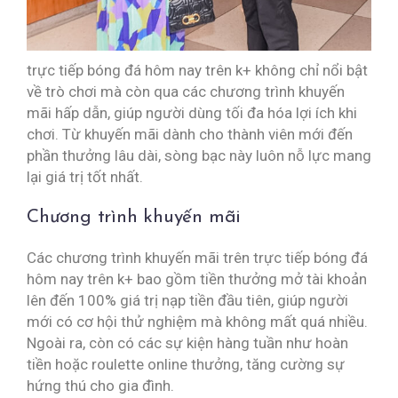
trực tiếp bóng đá hôm nay trên k+ không chỉ nổi bật
về trò chơi mà còn qua các chương trình khuyến
mãi hấp dẫn, giúp người dùng tối đa hóa lợi ích khi
chơi. Từ khuyến mãi dành cho thành viên mới đến
phần thưởng lâu dài, sòng bạc này luôn nỗ lực mang
lại giá trị tốt nhất.
Chương trình khuyến mãi
Các chương trình khuyến mãi trên trực tiếp bóng đá
hôm nay trên k+ bao gồm tiền thưởng mở tài khoản
lên đến 100% giá trị nạp tiền đầu tiên, giúp người
mới có cơ hội thử nghiệm mà không mất quá nhiều.
Ngoài ra, còn có các sự kiện hàng tuần như hoàn
tiền hoặc roulette online thưởng, tăng cường sự
hứng thú cho gia đình.