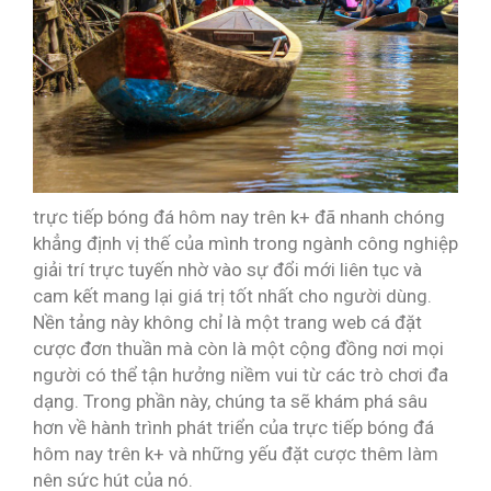
trực tiếp bóng đá hôm nay trên k+ đã nhanh chóng
khẳng định vị thế của mình trong ngành công nghiệp
giải trí trực tuyến nhờ vào sự đổi mới liên tục và
cam kết mang lại giá trị tốt nhất cho người dùng.
Nền tảng này không chỉ là một trang web cá đặt
cược đơn thuần mà còn là một cộng đồng nơi mọi
người có thể tận hưởng niềm vui từ các trò chơi đa
dạng. Trong phần này, chúng ta sẽ khám phá sâu
hơn về hành trình phát triển của trực tiếp bóng đá
hôm nay trên k+ và những yếu đặt cược thêm làm
nên sức hút của nó.