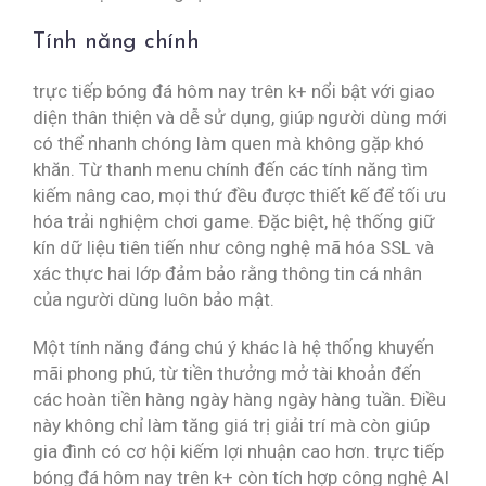
Tính năng chính
trực tiếp bóng đá hôm nay trên k+ nổi bật với giao
diện thân thiện và dễ sử dụng, giúp người dùng mới
có thể nhanh chóng làm quen mà không gặp khó
khăn. Từ thanh menu chính đến các tính năng tìm
kiếm nâng cao, mọi thứ đều được thiết kế để tối ưu
hóa trải nghiệm chơi game. Đặc biệt, hệ thống giữ
kín dữ liệu tiên tiến như công nghệ mã hóa SSL và
xác thực hai lớp đảm bảo rằng thông tin cá nhân
của người dùng luôn bảo mật.
Một tính năng đáng chú ý khác là hệ thống khuyến
mãi phong phú, từ tiền thưởng mở tài khoản đến
các hoàn tiền hàng ngày hàng ngày hàng tuần. Điều
này không chỉ làm tăng giá trị giải trí mà còn giúp
gia đình có cơ hội kiếm lợi nhuận cao hơn. trực tiếp
bóng đá hôm nay trên k+ còn tích hợp công nghệ AI