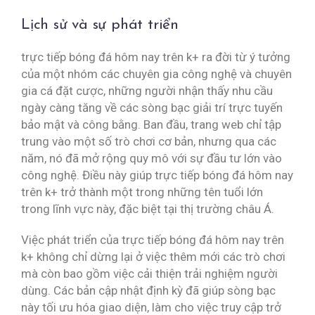
Lịch sử và sự phát triển
trực tiếp bóng đá hôm nay trên k+ ra đời từ ý tưởng
của một nhóm các chuyên gia công nghệ và chuyên
gia cá đặt cược, những người nhận thấy nhu cầu
ngày càng tăng về các sòng bạc giải trí trực tuyến
bảo mật và công bằng. Ban đầu, trang web chỉ tập
trung vào một số trò chơi cơ bản, nhưng qua các
năm, nó đã mở rộng quy mô với sự đầu tư lớn vào
công nghệ. Điều này giúp trực tiếp bóng đá hôm nay
trên k+ trở thành một trong những tên tuổi lớn
trong lĩnh vực này, đặc biệt tại thị trường châu Á.
Việc phát triển của trực tiếp bóng đá hôm nay trên
k+ không chỉ dừng lại ở việc thêm mới các trò chơi
mà còn bao gồm việc cải thiện trải nghiệm người
dùng. Các bản cập nhật định kỳ đã giúp sòng bạc
này tối ưu hóa giao diện, làm cho việc truy cập trở