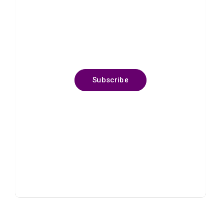
Subscribe to our newsletter
and stay updated on the latest
news
Subscribe