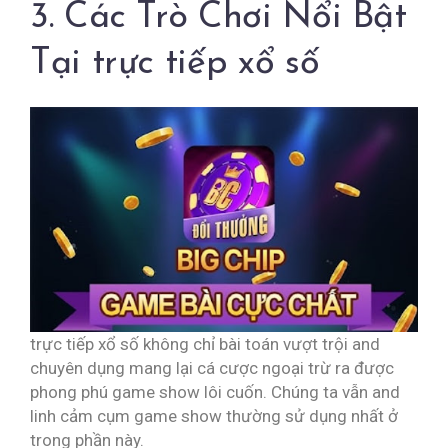
3. Các Trò Chơi Nổi Bật
Tại trực tiếp xổ số
trực tiếp xổ số không chỉ bài toán vượt trội and
chuyên dụng mang lại cá cược ngoại trừ ra được
phong phú game show lôi cuốn. Chúng ta vẫn and
linh cảm cụm game show thường sử dụng nhất ở
trong phần này.