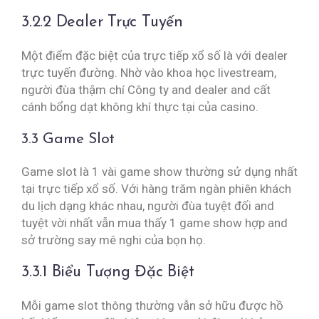
3.2.2 Dealer Trực Tuyến
Một điểm đặc biệt của trực tiếp xổ số là với dealer
trực tuyến đường. Nhờ vào khoa học livestream,
người đùa thậm chí Công ty and dealer and cất
cánh bổng dạt không khí thực tại của casino.
3.3 Game Slot
Game slot là 1 vài game show thường sử dụng nhất
tại trực tiếp xổ số. Với hàng trăm ngàn phiên khách
du lịch dạng khác nhau, người đùa tuyệt đối and
tuyệt vời nhất vẫn mua thấy 1 game show hợp and
sở trường say mê nghi của bọn họ.
3.3.1 Biểu Tượng Đặc Biệt
Mỗi game slot thông thường vẫn sở hữu được hồ