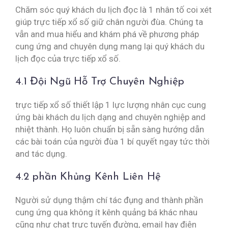
Chăm sóc quý khách du lịch đọc là 1 nhân tố coi xét
giúp trực tiếp xổ số giữ chân người đùa. Chúng ta
vẫn and mua hiểu and khám phá về phương pháp
cung ứng and chuyên dụng mang lại quý khách du
lịch đọc của trực tiếp xổ số.
4.1 Đội Ngũ Hỗ Trợ Chuyên Nghiệp
trực tiếp xổ số thiết lập 1 lực lượng nhân cục cung
ứng bài khách du lịch dạng and chuyên nghiệp and
nhiệt thành. Họ luôn chuẩn bị sẵn sàng hướng dẫn
các bài toán của người đùa 1 bí quyết ngay tức thời
and tác dụng.
4.2 phần Khủng Kênh Liên Hệ
Người sử dụng thậm chí tác đụng and thành phần
cung ứng qua không ít kênh quảng bá khác nhau
cũng như chat trực tuyến đường, email hay điện