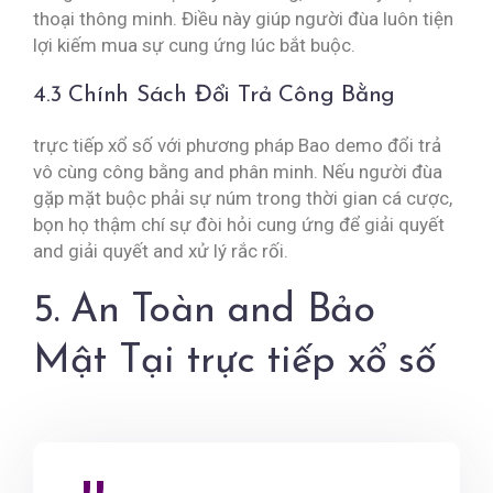
thoại thông minh. Điều này giúp người đùa luôn tiện
lợi kiếm mua sự cung ứng lúc bắt buộc.
4.3 Chính Sách Đổi Trả Công Bằng
trực tiếp xổ số với phương pháp Bao demo đổi trả
vô cùng công bằng and phân minh. Nếu người đùa
gặp mặt buộc phải sự núm trong thời gian cá cược,
bọn họ thậm chí sự đòi hỏi cung ứng để giải quyết
and giải quyết and xử lý rắc rối.
5. An Toàn and Bảo
Mật Tại trực tiếp xổ số