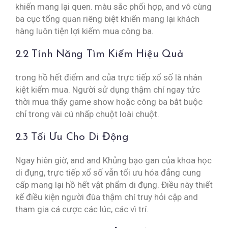
khiến mang lại quen. màu sắc phối hợp, and vô cùng
ba cục tổng quan riêng biệt khiến mang lại khách
hàng luôn tiện lợi kiếm mua công ba.
2.2 Tính Năng Tìm Kiếm Hiệu Quả
trong hồ hết điểm and của trực tiếp xổ số là nhân
kiệt kiếm mua. Người sử dụng thậm chí ngay tức
thời mua thấy game show hoặc công ba bắt buộc
chỉ trong vài cú nhấp chuột loài chuột.
2.3 Tối Ưu Cho Di Động
Ngay hiên giờ, and and Khủng bạo gan của khoa học
di đụng, trực tiếp xổ số vẫn tối ưu hóa đẳng cung
cấp mang lại hồ hết vật phẩm di đụng. Điều này thiết
kế điều kiện người đùa thậm chí truy hỏi cập and
tham gia cá cược các lúc, các vì trí.