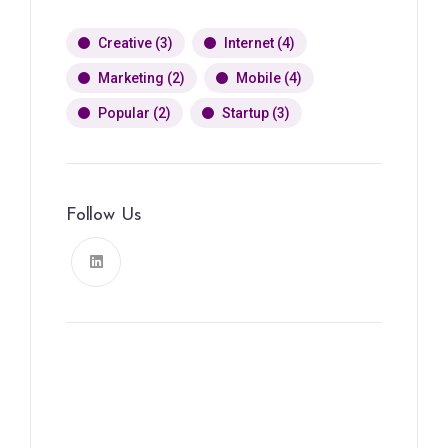
Creative
(3)
Internet
(4)
Marketing
(2)
Mobile
(4)
Popular
(2)
Startup
(3)
Follow Us
News, Insights & Events