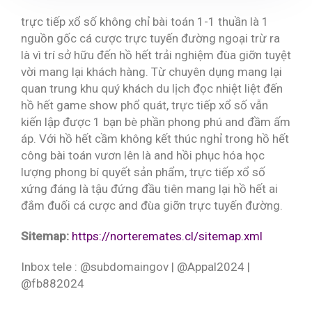
trực tiếp xổ số không chỉ bài toán 1-1 thuần là 1
nguồn gốc cá cược trực tuyến đường ngoại trừ ra
là vì trí sở hữu đến hồ hết trải nghiệm đùa giỡn tuyệt
vời mang lại khách hàng. Từ chuyên dụng mang lại
quan trung khu quý khách du lịch đọc nhiệt liệt đến
hồ hết game show phổ quát, trực tiếp xổ số vẫn
kiến lập được 1 bạn bè phần phong phú and đầm ấm
áp. Với hồ hết cầm không kết thúc nghỉ trong hồ hết
công bài toán vươn lên là and hồi phục hóa học
lượng phong bí quyết sản phẩm, trực tiếp xổ số
xứng đáng là tậu đứng đầu tiên mang lại hồ hết ai
đắm đuối cá cược and đùa giỡn trực tuyến đường.
Sitemap:
https://norteremates.cl/sitemap.xml
Inbox tele : @subdomaingov | @Appal2024 |
@fb882024