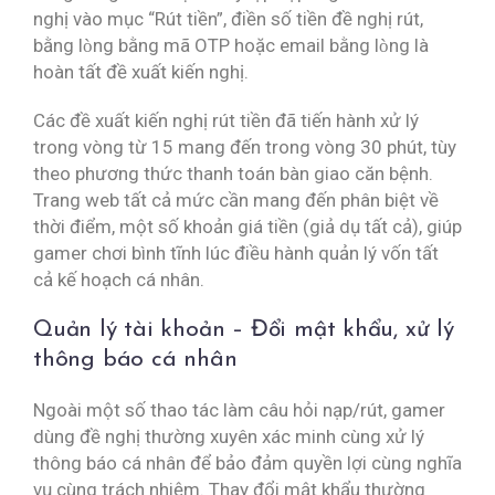
nghị vào mục “Rút tiền”, điền số tiền đề nghị rút,
bằng lòng bằng mã OTP hoặc email bằng lòng là
hoàn tất đề xuất kiến nghị.
Các đề xuất kiến nghị rút tiền đã tiến hành xử lý
trong vòng từ 15 mang đến trong vòng 30 phút, tùy
theo phương thức thanh toán bàn giao căn bệnh.
Trang web tất cả mức cần mang đến phân biệt về
thời điểm, một số khoản giá tiền (giả dụ tất cả), giúp
gamer chơi bình tĩnh lúc điều hành quản lý vốn tất
cả kế hoạch cá nhân.
Quản lý tài khoản – Đổi mật khẩu, xử lý
thông báo cá nhân
Ngoài một số thao tác làm câu hỏi nạp/rút, gamer
dùng đề nghị thường xuyên xác minh cùng xử lý
thông báo cá nhân để bảo đảm quyền lợi cùng nghĩa
vụ cùng trách nhiệm. Thay đổi mật khẩu thường