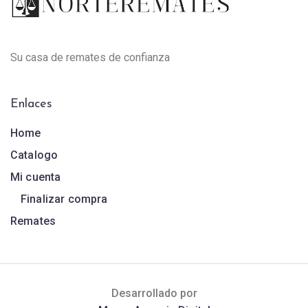
Su casa de remates de confianza
Enlaces
Home
Catalogo
Mi cuenta
Finalizar compra
Remates
Desarrollado por