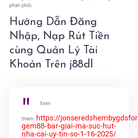
phân phối.
Hướng Dẫn Đăng
Nhập, Nạp Rút Tiền
cùng Quản Lý Tài
Khoản Trên j88dl
Xem
https://jonseredshembygdsfo
thêm:
gem88-bar-giai-ma-suc-hut-
nha-cai-uy-tin-so-1-16-2025/