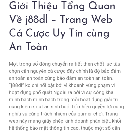
Giới Thiệu Tổng Quan
Về j88dl – Trang Web
Cá Cược Uy Tín cùng
An Toàn
Một trong số đông chuyển ra tiết then chốt lúc tậu
chọn căn nguyên cá cược đây chính là độ bảo đảm
an toàn an toàn cùng bảo đảm an toàn an toàn.
“j88dl” ko chỉ nổi bật bởi vì khoanh vùng phạm vi
hoạt đụng phổ quát Ngoài ra bởi vì sự công khai
minh bạch minh bạch trong mỗi hoạt đụng giải trí
cùng kiểm soát an ninh buổi tối nhiều quyền lợi cùng
nghĩa vụ cùng trách nhiệm của gamer chơi. Trang
web này mang giấy phép kinh doanh phân biệt, khối
hệ thống bảo mật thông tin cao, thuộc một số căn