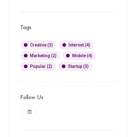
Tags
Creative
(3)
Internet
(4)
Marketing
(2)
Mobile
(4)
Popular
(2)
Startup
(3)
Follow Us