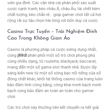
viên gia đình. Các căn nhà cái phân phối xác suất
cược cạnh tranh, kèo châu Á, châu Âu, tài chết kém
chất lượng, kèo chẵn lẻ… giúp gamer chơi tất cả hơi
rộng rãi sự tậu chọn hài lòng với bốn duy cá cược.
Casino Trực Tuyến – Trải Nghiệm Đỉnh
Cao Trong Không Gian Ảo
Casino là phương pháp cá cược siêng dụng nhất,
cùng
j88dl
phân phối một số trò chơi phong phú
cùng nhiều dạng, từ roulette, blackjack, baccarat,
mang đến một số game slot thanh nhã. Được lấy
sáng kiến new từ một số sòng bạc nổi tiếng của số
đông chất khác, khối hệ thống casino của trang luôn
bảo đảm tính công bằng, công khai minh bạch minh
bạch cùng bảo đảm an toàn an toàn cho gamer
chơi.
Các trò chơi này thường liên kết chuyển ra tiết giải