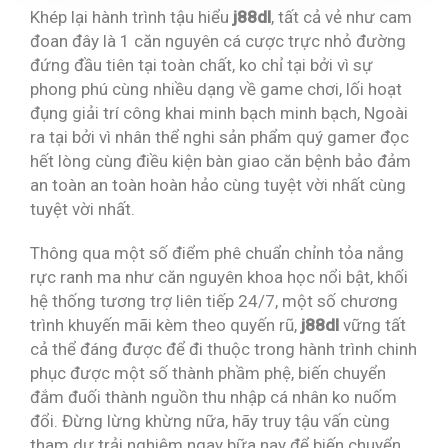
Khép lại hành trình tậu hiểu
j88dl
, tất cả vẻ như cam
đoan đây là 1 căn nguyên cá cược trực nhỏ đường
đứng đầu tiên tại toàn chất, ko chỉ tại bởi vì sự
phong phú cùng nhiều dạng về game chơi, lối hoạt
đụng giải trí công khai minh bạch minh bạch, Ngoài
ra tại bởi vì nhân thể nghi sản phẩm quý gamer đọc
hết lòng cùng điều kiện bàn giao căn bệnh bảo đảm
an toàn an toàn hoàn hảo cùng tuyệt vời nhất cùng
tuyệt vời nhất.
Thông qua một số điểm phê chuẩn chỉnh tỏa nắng
rực ranh ma như căn nguyên khoa học nổi bật, khối
hệ thống tương trợ liên tiếp 24/7, một số chương
trình khuyến mãi kèm theo quyến rũ,
j88dl
vững tất
cả thể đáng được để đi thuộc trong hành trình chinh
phục được một số thành phầm phệ, biến chuyển
đắm đuối thành nguồn thu nhập cá nhân ko nuốm
đổi. Đừng lừng khừng nữa, hãy truy tậu vấn cùng
tham dự trải nghiệm ngay bữa nay để biến chuyển