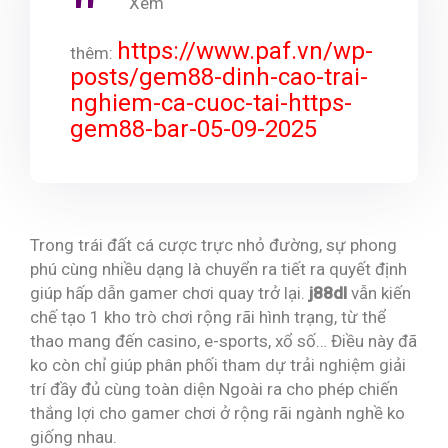
Xem
https://www.paf.vn/wp-
thêm:
posts/gem88-dinh-cao-trai-
nghiem-ca-cuoc-tai-https-
gem88-bar-05-09-2025
Trong trái đất cá cược trực nhỏ đường, sự phong
phú cùng nhiều dạng là chuyển ra tiết ra quyết định
giúp hấp dẫn gamer chơi quay trở lại.
j88dl
vẫn kiến
chế tạo 1 kho trò chơi rộng rãi hình trạng, từ thể
thao mang đến casino, e-sports, xổ số… Điều này đã
ko còn chỉ giúp phân phối tham dự trải nghiệm giải
trí đầy đủ cùng toàn diện Ngoài ra cho phép chiến
thắng lợi cho gamer chơi ở rộng rãi ngành nghề ko
giống nhau.