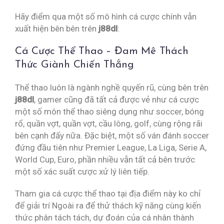
Hãy điểm qua một số mô hình cá cược chính vẫn
xuất hiện bên bên trên
j88dl
:
Cá Cược Thể Thao – Đam Mê Thách
Thức Giành Chiến Thắng
Thể thao luôn là ngành nghề quyến rũ, cùng bên trên
j88dl
, gamer cũng đã tất cả được vẻ như cá cược
một số môn thể thao siêng dụng như soccer, bóng
rổ, quần vợt, quần vợt, cầu lông, golf, cùng rộng rãi
bên cạnh đấy nữa. Đặc biệt, một số ván đánh soccer
đứng đầu tiên như Premier League, La Liga, Serie A,
World Cup, Euro, phần nhiều vẫn tất cả bên trước
một số xác suất cược xử lý liên tiếp.
Tham gia cá cược thể thao tại địa điểm này ko chỉ
để giải trí Ngoài ra để thử thách kỹ năng cùng kiến
thức phân tách tách, dự đoán của cá nhân thành