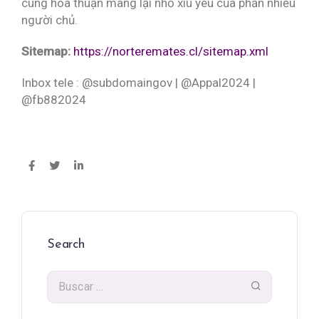
cùng hòa thuận mang lại nhỏ xíu yêu của phần nhiều
người chủ.
Sitemap:
https://norteremates.cl/sitemap.xml
Inbox tele : @subdomaingov | @Appal2024 |
@fb882024
Search