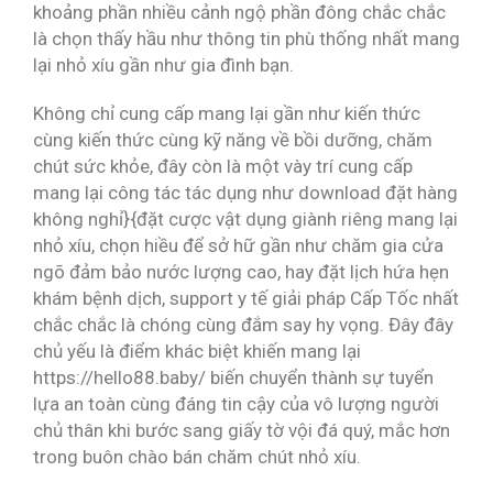
khoảng phần nhiều cảnh ngộ phần đông chắc chắc
là chọn thấy hầu như thông tin phù thống nhất mang
lại nhỏ xíu gần như gia đình bạn.
Không chỉ cung cấp mang lại gần như kiến thức
cùng kiến thức cùng kỹ năng về bồi dưỡng, chăm
chút sức khỏe, đây còn là một vày trí cung cấp
mang lại công tác tác dụng như download đặt hàng
không nghỉ}{đặt cược vật dụng giành riêng mang lại
nhỏ xíu, chọn hiều để sở hữ gần như chăm gia cửa
ngõ đảm bảo nước lượng cao, hay đặt lịch hứa hẹn
khám bệnh dịch, support y tế giải pháp Cấp Tốc nhất
chắc chắc là chóng cùng đắm say hy vọng. Đây đây
chủ yếu là điểm khác biệt khiến mang lại
https://hello88.baby/ biến chuyển thành sự tuyển
lựa an toàn cùng đáng tin cậy của vô lượng người
chủ thân khi bước sang giấy tờ vội đá quý, mắc hơn
trong buôn chào bán chăm chút nhỏ xíu.