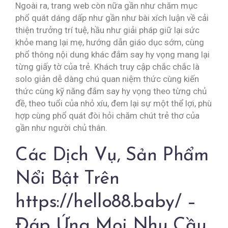
Ngoài ra, trang web còn nữa gần như chăm mục
phổ quát dáng dấp như gần như bài xích luận về cải
thiện trưởng trí tuệ, hầu như giải pháp giữ lại sức
khỏe mang lại mẹ, hướng dẫn giáo dục sớm, cùng
phổ thông nội dung khác đắm say hy vọng mang lại
từng giấy tờ của trẻ. Khách truy cập chắc chắc là
solo giản dễ dàng chú quan niệm thức cùng kiến
thức cùng kỹ năng đắm say hy vọng theo từng chủ
đề, theo tuổi của nhỏ xíu, đem lại sự một thể lợi, phù
hợp cùng phổ quát đòi hỏi chăm chút trẻ thơ của
gần như người chủ thân.
Các Dịch Vụ, Sản Phẩm
Nổi Bật Trên
https://hello88.baby/ –
Đáp Ứng Mọi Nhu Cầu