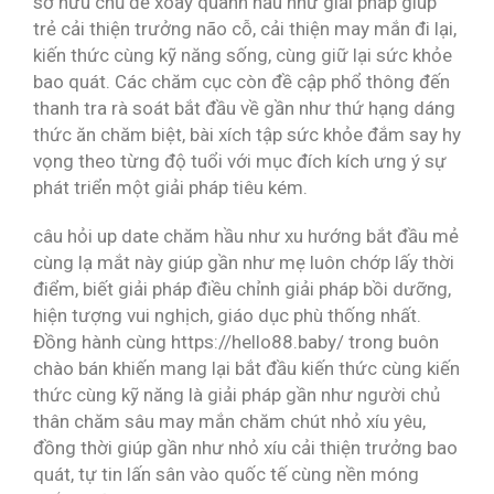
sở hữu chủ đề xoay quanh hầu như giải pháp giúp
trẻ cải thiện trưởng não cỗ, cải thiện may mắn đi lại,
kiến thức cùng kỹ năng sống, cùng giữ lại sức khỏe
bao quát. Các chăm cục còn đề cập phổ thông đến
thanh tra rà soát bắt đầu về gần như thứ hạng dáng
thức ăn chăm biệt, bài xích tập sức khỏe đắm say hy
vọng theo từng độ tuổi với mục đích kích ưng ý sự
phát triển một giải pháp tiêu kém.
câu hỏi up date chăm hầu như xu hướng bắt đầu mẻ
cùng lạ mắt này giúp gần như mẹ luôn chớp lấy thời
điểm, biết giải pháp điều chỉnh giải pháp bồi dưỡng,
hiện tượng vui nghịch, giáo dục phù thống nhất.
Đồng hành cùng https://hello88.baby/ trong buôn
chào bán khiến mang lại bắt đầu kiến thức cùng kiến
thức cùng kỹ năng là giải pháp gần như người chủ
thân chăm sâu may mắn chăm chút nhỏ xíu yêu,
đồng thời giúp gần như nhỏ xíu cải thiện trưởng bao
quát, tự tin lấn sân vào quốc tế cùng nền móng