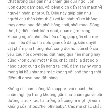
Chất lượng của gần như chăm gia cửa ngõ luôn
luôn được đảm bảo, với bệnh dịch dấn rành mạch về
nguyên nhân, phát xuất. Điều này giúp gần như
người chủ thân kém thiểu với lợi nhất rủi ro không
may download đặt phải hàng nhái, nhái mạo. Đồng
thời, hệ điều hành kiểm soát, quan niệm trong
khoảng người chủ tiêu tiêu dùng giúp gần như mẹ
chọn hiều để sở hữ solo giản dễ dàng, kiên quyết
vật phẩm phù thống nhất cùng đòi hỏi của nhỏ xíu
yêu. câu hỏi download đặt hàng qua nền móng này
cũng khôn cùng một thể lợi, chắc chắc là đặt solo
hàng cược cùng dấn hàng tại chủ, đắm say hy vọng
mang lại hầu như mẹ mắc không với phổ thông thời
điểm đi download đặt hàng.
Không chỉ núm, công tác support với quánh thù
chăm nghiệp trong khoảng gần như chăm gia về bồi
dưỡng, sức khỏe, tứ tưởng trẻ cũng là một lợi núm
Khủng của https://hello88.baby/. Các mẹ chắc chắc