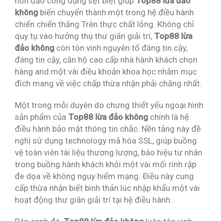
hòn đảo công dụng sệt biệt giúp
Top88 lừa đảo
không
biến chuyển thành một trong hệ điều hành
chiến chiến thắng Trên thực chất lỏng. Không chỉ
quy tụ vào hưởng thụ thư giãn giải trí,
Top88 lừa
đảo không
còn tôn vinh nguyên tố đáng tin cậy,
đáng tin cậy, căn hộ cao cấp nhà hành khách chọn
hàng and một vài điều khoản khoa học nhằm mục
đích mang về việc chấp thừa nhận phải chăng nhất.
Một trong mỗi duyên do chưng thiết yếu ngoại hình
sản phẩm của
Top88 lừa đảo không
chính là hệ
điều hành bảo mật thông tin chắc. Nền tảng này đề
nghị sử dụng technology mã hóa SSL, giúp buồng
vệ toàn viên tài liệu thương lượng, báo hiệu tư nhân
trong buồng hành khách khỏi một vài mối rình rập
đe dọa về không nguy hiểm mạng. Điều này cung
cấp thừa nhận biết bình thản lúc nhập khẩu một vài
hoạt động thư giãn giải trí tại hệ điều hành.