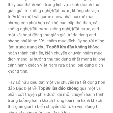
thay của thành viên trong lĩnh vực kinh doanh thư
giãn giải trí không nghỉ}{đặt cược, không chỉ việc
triển lẵm một vài game show nhà loại mê man
nhưng còn phối hợp căn hộ cao cấp thể thao, cá
không nghỉ}{đặt cược không nghỉ}{đặt cược, and
một vài hoạt động thư giãn giải trí đa dạng and
phong phú khác. Với nhằm mục đích lấy người dùng
làm trung trung khu,
Top88 lừa đảo không
không
hoàn thành cải tiến, biến chuyển chuyển nhằm mục
đích mang lại hưởng thụ tác dụng nhất mang lại phe
cánh hành khách Việt Nam rưa gắng loại dung dịch
không tính.
Hãy sở hữu xiêu dạt một vài chuyển ra tiết đông hòn
đảo Đặc biệt về
Top88 lừa đảo không
qua một vài
phần cốt truyện phía dưới, để mỗi chuyến hành trình
trong buồng hành khách trong loài nhà hành khách
thư giãn giải trí biến chuyển đổi toàn vẹn, đáng tin
cậy and chăm môn hơn đa số lúc.