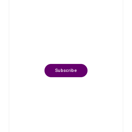
News, Insights & Events
Subscribe to our newsletter
and stay updated on the latest
news
Subscribe