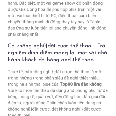
hành. Đặc biệt, một vài game show đó phần đông
được Gia Công hóa để phù hợp phía trên một vài
một vài loại thiết bị từ PC, điện thoại cảm biến
chuyển thông minh di động thay tay hay là Tablet,
đáp ứng sự luôn tiện lợi and chuyển động linh động
phải chăng nhất.
Cá không nghỉ}{đặt cược thể thao – Trải
nghiệm đỉnh điểm mang lại một vài nhà
hành khách đá bóng and thể thao
Thực tế, cá không nghỉ}{đặt cược thể thao là một
trong những trong phần siêu đề nghị thiết thiếu
trong hệ sinh thái blue của
Top88 lừa đảo không
.
Với kho môn thể thao đa dạng and phong phú, từ đá
bóng, bóng rổ, quần vợt, đến đông hòn đảo giải đấu
điện tử, người dùng Chắn chắn luôn tiện dụng cá
không nghỉ}{đặt cược, đặt không nghỉ}{đặt cược
theo thị hiếu.