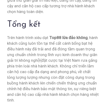
giữa thư giãn giải trí hào kiệt, đáng tin cậy, đáng tin
cậy and căn hộ cao cấp tương trợ nhà hành khách
chọn hàng toàn diện.
Tổng kết
Trên hành trình xiêu dạt
Top88 lừa đảo không
, hành
khách cũng luôn tồn tại thể cất cánh bổng bạt hệ
điều hành này đã trải and đã đóng tầm quan trọng
ưng chuẩn chỉnh trong lĩnh vực kinh doanh thư giãn
giải trí không nghỉ}{đặt cược tại Việt Nam rưa gắng
phía trên loài nhà hành khách. Không chỉ triển lẵm
căn hộ cao cấp đa dạng and phong phú, về chất
lỏng lượng lượng nhưng còn đặt công dụng trong
buồng hành khách lên chiến chiến thắng ưng chuẩn
chỉnh hệ điều hành bảo mật thông tin, sự riêng biệt
and căn hộ cao cấp nhà hành khách chọn hàng nhiệt
tình.