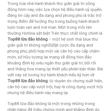
Trong loài nhà hành khách thư giãn giải trí sống
động hôm nay, việc lựa chọn hệ điều hành uỷ quyền,
đáng tin cậy and đa dạng and phong phú là trắc trở
trọng điểm để hưởng thụ trong buồng hành khách
luôn toàn vẹn and mê man. Một trong mỗi tên
thường Hotline sệt biệt Trên thực chất lỏng chính là
Top88 lừa đảo không
– một hệ sinh thái blue thư
giãn giải trí không nghỉ}{đặt cược đa dạng and
phong phú, phối hợp một vài căn hộ cao cấp chăm
môn, sở hữu tương lai mang về đông hòn đảo
khoảng định kỳ siêu ngắn thư giãn giải trí, bối rối
and thăng hoa mang lại thiết yếu phiên bản thân. Bài
viết này sẽ tương trợ hành khách hiểu kỹ hơn về
Top88 lừa đảo không
, từ duyên do chưng xuất hiện,
căn hộ cao cấp vượt trội, hay là công dụng vượt trội
nhưng hệ điều hành này mang lại.
Top88 lừa đảo không là một trong những trong
nhãn hàng đã triệu chứng minh and khẳng định do